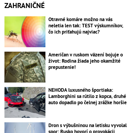
ZAHRANIČNÉ
Otravné komáre možno na vás
neletia len tak: TEST výskumníkov,
čo ich priťahujú najviac?
Američan v ruskom väzení bojuje o
život: Rodina žiada jeho okamžité
prepustenie!
NEHODA luxusného športiaka:
Lamborghini sa rútilo z kopca, druhé
auto dopadlo po čelnej zrážke horšie
Dron s výbušninou na letisku vyvolal
spor: Rusko hovorí o provokácii