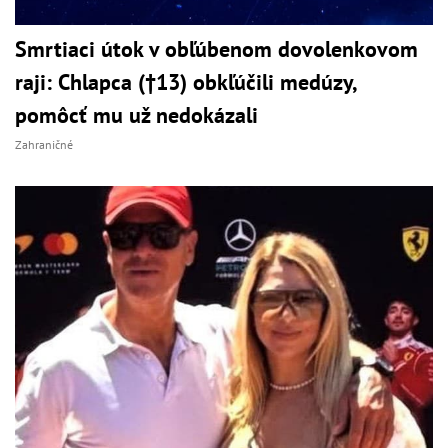
Smrtiaci útok v obľúbenom dovolenkovom
raji: Chlapca (†13) obkľúčili medúzy,
pomôcť mu už nedokázali
Zahraničné