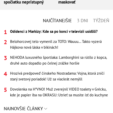
spočiatku neprístupný
maskovať
NAJČÍTANEJŠIE
3 DNI
TÝŽDEŇ
Odídenci z Markízy: Kde sa po konci v televízii usídlili?
Belohorcovej telo vymenil za TOTO: Wauuu... Takto vyzerá
Hájkova nová láska v bikinách!
NEHODA luxusného športiaka: Lamborghini sa rútilo z kopca,
druhé auto dopadlo po čelnej zrážke horšie
Hrozivá predpoveď čínskeho Nostradama: Vojna, ktorá zničí
starý svetový poriadok! Už sa viackrát nemýlil
Dovolenka na H*VNO! Muž zverejnil VIDEO toalety v Grécku,
kde je papier iba na OKRASU: Utrieť sa musíte ísť do kuchyne
NAJNOVŠIE ČLÁNKY