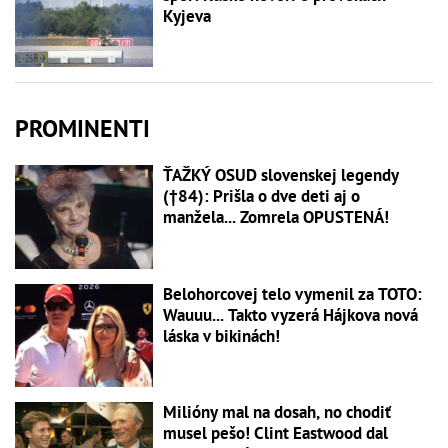
Kyjeva
PROMINENTI
ŤAŽKÝ OSUD slovenskej legendy
(†84): Prišla o dve deti aj o
manžela... Zomrela OPUSTENÁ!
Belohorcovej telo vymenil za TOTO:
Wauuu... Takto vyzerá Hájkova nová
láska v bikinách!
Milióny mal na dosah, no chodiť
musel pešo! Clint Eastwood dal