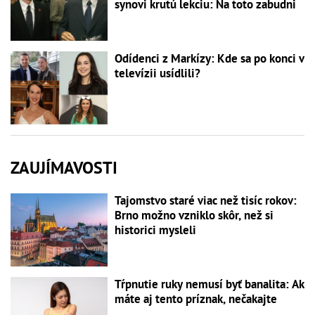
synovi krutú lekciu: Na toto zabudni
Odídenci z Markízy: Kde sa po konci v
televízii usídlili?
ZAUJÍMAVOSTI
Tajomstvo staré viac než tisíc rokov:
Brno možno vzniklo skôr, než si
historici mysleli
Tŕpnutie ruky nemusí byť banalita: Ak
máte aj tento príznak, nečakajte