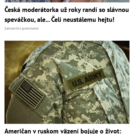
Česká moderátorka už roky randí so slávnou
speváčkou, ale... Čelí neustálemu hejtu!
Zahraniční prominenti
Američan v ruskom väzení bojuje o život: