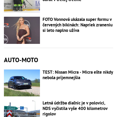
FOTO Vonnová ukázala super formu v
červených bikinách: Napriek zraneniu
si leto naplno užíva
AUTO-MOTO
TEST: Nissan Micra - Micra ešte nikdy
nebola príjemnejšia
Letná údržba diaľnic je v polovici,
NDS vyčistila vyše 400 kilometrov
rigolov