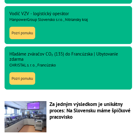
Vodič VZV - logistický operátor
ManpowerGroup Slovensko s.r.o., Nitriansky kraj
Pozri ponuku
Hľadáme zváračov CO₂ (135) do Francúzska | Ubytovanie
zdarma
CHRISTAL s. r. o., Francúzsko
Pozri ponuku
Za jedným výsledkom je unikátny
proces: Na Slovensku máme špičkové
pracovisko