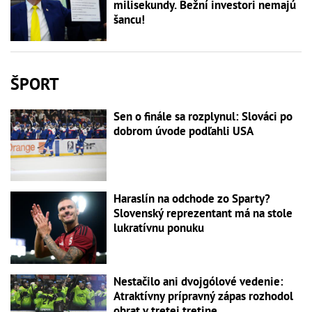
milisekundy. Bežní investori nemajú
šancu!
ŠPORT
Sen o finále sa rozplynul: Slováci po
dobrom úvode podľahli USA
Haraslín na odchode zo Sparty?
Slovenský reprezentant má na stole
lukratívnu ponuku
Nestačilo ani dvojgólové vedenie:
Atraktívny prípravný zápas rozhodol
obrat v tretej tretine