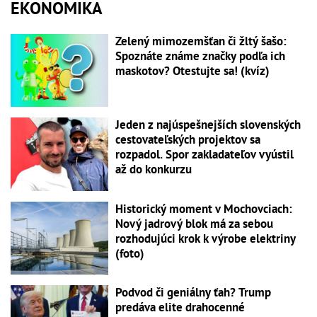
EKONOMIKA
Zelený mimozemšťan či žltý šašo:
Spoznáte známe značky podľa ich
maskotov? Otestujte sa! (kvíz)
Jeden z najúspešnejších slovenských
cestovateľských projektov sa
rozpadol. Spor zakladateľov vyústil
až do konkurzu
Historický moment v Mochovciach:
Nový jadrový blok má za sebou
rozhodujúci krok k výrobe elektriny
(foto)
Podvod či geniálny ťah? Trump
predáva elite drahocenné