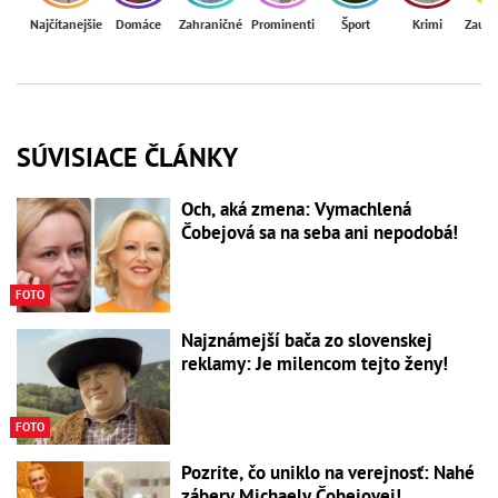
Najčítanejšie
Domáce
Zahraničné
Prominenti
Šport
Krimi
Zaují
SÚVISIACE ČLÁNKY
Och, aká zmena: Vymachlená
Čobejová sa na seba ani nepodobá!
FOTO
Najznámejší bača zo slovenskej
reklamy: Je milencom tejto ženy!
FOTO
Pozrite, čo uniklo na verejnosť: Nahé
zábery Michaely Čobejovej!