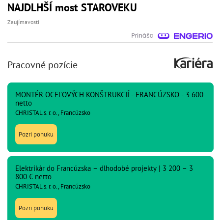
NAJDLHŠÍ most STAROVEKU
Zaujímavosti
Pracovné pozície
MONTÉR OCEĽOVÝCH KONŠTRUKCIÍ - FRANCÚZSKO - 3 600
netto
CHRISTAL s. r. o., Francúzsko
Pozri ponuku
Elektrikár do Francúzska – dlhodobé projekty | 3 200 – 3
800 € netto
CHRISTAL s. r. o., Francúzsko
Pozri ponuku