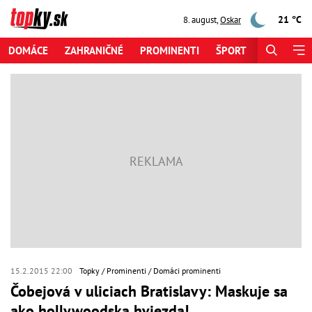
21 °C
8. august
,
Oskar
DOMÁCE
ZAHRANIČNÉ
PROMINENTI
ŠPORT
ZAUJÍMAV
15.2.2015 22:00
Topky
Prominenti
Domáci prominenti
Čobejová v uliciach Bratislavy: Maskuje sa
ako hollywoodska hviezda!