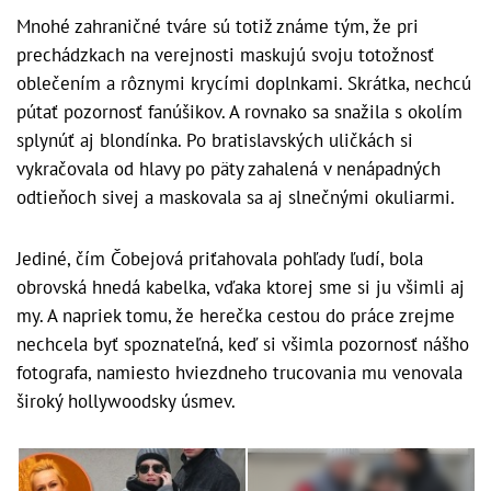
Mnohé zahraničné tváre sú totiž známe tým, že pri
prechádzkach na verejnosti maskujú svoju totožnosť
oblečením a rôznymi krycími doplnkami. Skrátka, nechcú
pútať pozornosť fanúšikov. A rovnako sa snažila s okolím
splynúť aj blondínka. Po bratislavských uličkách si
vykračovala od hlavy po päty zahalená v nenápadných
odtieňoch sivej a maskovala sa aj slnečnými okuliarmi.
Jediné, čím Čobejová priťahovala pohľady ľudí, bola
obrovská hnedá kabelka, vďaka ktorej sme si ju všimli aj
my. A napriek tomu, že herečka cestou do práce zrejme
nechcela byť spoznateľná, keď si všimla pozornosť nášho
fotografa, namiesto hviezdneho trucovania mu venovala
široký hollywoodsky úsmev.