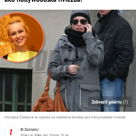
Zobraziť galériu
(7)
Michaela Čobejová sa vybrala na natáčanie Kolabsu ako hollywoodska hviezda.
© Zoznam/
Topky.sk,
Foto
: Ján Zemiar, Tv Joj