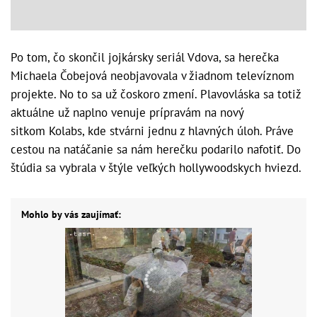
Po tom, čo skončil jojkársky seriál Vdova, sa herečka
Michaela Čobejová neobjavovala v žiadnom televíznom
projekte. No to sa už čoskoro zmení. Plavovláska sa totiž
aktuálne už naplno venuje prípravám na nový
sitkom Kolabs, kde stvárni jednu z hlavných úloh. Práve
cestou na natáčanie sa nám herečku podarilo nafotiť. Do
štúdia sa vybrala v štýle veľkých hollywoodskych hviezd.
Mohlo by vás zaujímať: