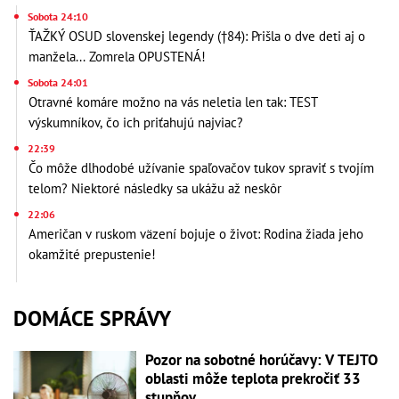
Sobota 24:10
ŤAŽKÝ OSUD slovenskej legendy (†84): Prišla o dve deti aj o
manžela... Zomrela OPUSTENÁ!
Sobota 24:01
Otravné komáre možno na vás neletia len tak: TEST
výskumníkov, čo ich priťahujú najviac?
22:39
Čo môže dlhodobé užívanie spaľovačov tukov spraviť s tvojím
telom? Niektoré následky sa ukážu až neskôr
22:06
Američan v ruskom väzení bojuje o život: Rodina žiada jeho
okamžité prepustenie!
DOMÁCE SPRÁVY
Pozor na sobotné horúčavy: V TEJTO
oblasti môže teplota prekročiť 33
stupňov