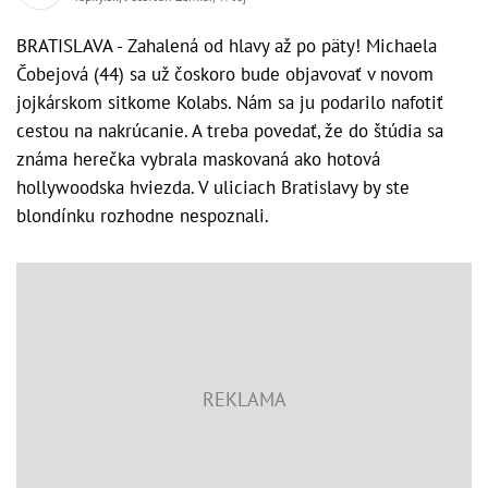
BRATISLAVA - Zahalená od hlavy až po päty! Michaela
Čobejová (44) sa už čoskoro bude objavovať v novom
jojkárskom sitkome Kolabs. Nám sa ju podarilo nafotiť
cestou na nakrúcanie. A treba povedať, že do štúdia sa
známa herečka vybrala maskovaná ako hotová
hollywoodska hviezda. V uliciach Bratislavy by ste
blondínku rozhodne nespoznali.