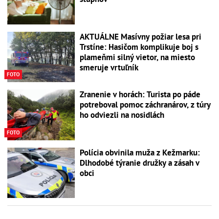
AKTUÁLNE Masívny požiar lesa pri
Trstíne: Hasičom komplikuje boj s
plameňmi silný vietor, na miesto
smeruje vrtuľník
FOTO
Zranenie v horách: Turista po páde
potreboval pomoc záchranárov, z túry
ho odviezli na nosidlách
FOTO
Polícia obvinila muža z Kežmarku:
Dlhodobé týranie družky a zásah v
obci