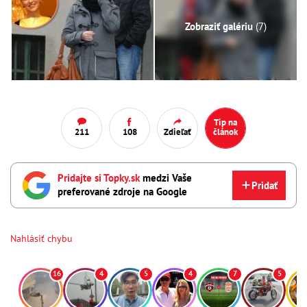
Zobraziť galériu
(7)
Tip na
211
108
Zdieľať
článok
Pridajte si Topky.sk
medzi Vaše
Pridať
preferované zdroje na Google
Nahlásiť chybu
16
4
5
4
7
5