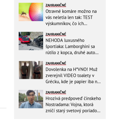
ZAHRANIČNÉ
Otravné komáre možno na
vás neletia len tak: TEST
výskumníkov, čo ich
priťahujú najviac?
ZAHRANIČNÉ
NEHODA luxusného
športiaka: Lamborghini sa
rútilo z kopca, druhé auto
dopadlo po čelnej zrážke
ZAHRANIČNÉ
horšie
Dovolenka na H*VNO! Muž
zverejnil VIDEO toalety v
Grécku, kde je papier iba na
OKRASU: Utrieť sa musíte ísť
ZAHRANIČNÉ
do kuchyne
Hrozivá predpoveď čínskeho
Nostradama: Vojna, ktorá
zničí starý svetový poriadok!
Už sa viackrát nemýlil