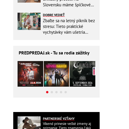
Slovensku máme špičkové
pracovisko
DOBRE VEDIEŤ
Zbaľte sa na letný piknik bez
stresu: Tieto praktické
vychytávky vám ušetria
miesto v batohu!
PREDPREDAJ
.sk - Tu sa rodia zážitky
PARTNERSKÉ VZŤAHY
Víkend prinesie veľké zmeny aj
priznania: Tieto znamenia čaká