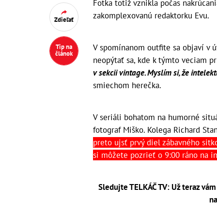
Fotka totiž vznikla počas nakrúcan
zakomplexovanú redaktorku Evu.
Zdieľať
V spomínanom outfite sa objaví v 
Tip na
článok
neopýtať sa, kde k týmto veciam pr
v sekcii vintage. Myslím si, že intele
smiechom herečka.
V seriáli bohatom na humorné situá
fotograf Miško. Kolega Richard Sta
preto ujsť prvý diel zábavného sitk
si môžete pozrieť o 9:00 ráno na i
Sledujte TELKÁČ TV: Už teraz vám 
na