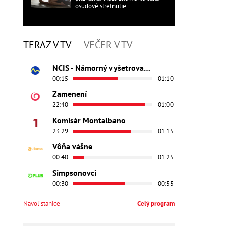
osudové stretnutie
TERAZ V TV
VEČER V TV
NCIS - Námorný vyšetrovací úrad
00:15
01:10
Zamenení
22:40
01:00
Komisár Montalbano
23:29
01:15
Vôňa vášne
00:40
01:25
Simpsonovci
00:30
00:55
Navoľ stanice
Celý program