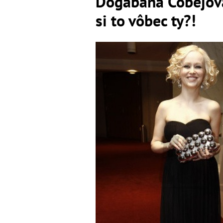
Dogabaná Čobejová
si to vôbec ty?!