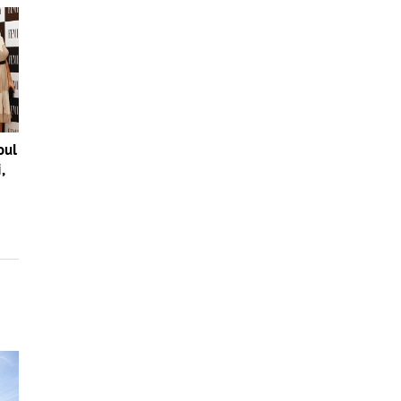
oul
,