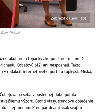
Zobraziť galériu
(15)
(Zdroj: Topky.sk)
zné okuliare a topánky ako po starej mame! Na
ichaelu Čobejovú (42) ani nespoznali. Takto
a v redakcii internetového portálu topky.sk. Miška,
 Čobejová na seba v poslednej dobe pútala
stvejšiemu výzoru. Blond vlasy, trendové oblečenie
ájalo s jej menom. Pred pár dňami však svojím