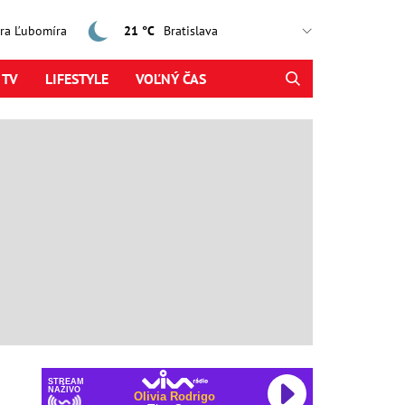
jtra Ľubomíra
21 °C
 TV
LIFESTYLE
VOĽNÝ ČAS
STREAM
NAŽIVO
Olivia Rodrigo