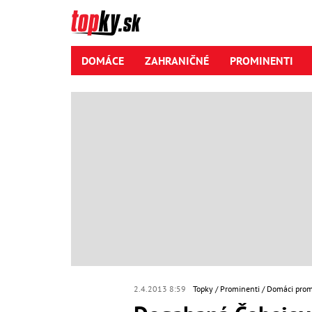
DOMÁCE
ZAHRANIČNÉ
PROMINENTI
2.4.2013 8:59
Topky
Prominenti
Domáci prom