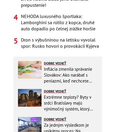
prepustenie!
NEHODA luxusného športiaka:
Lamborghini sa rútilo z kopca, druhé
auto dopadlo po čelnej zrážke horšie
Dron s výbušninou na letisku vyvolal
spor: Rusko hovorí o provokácii Kyjeva
DOBRE VEDIEŤ
Inflácia zmenila správanie
Slovákov: Ako narábať s
peniazmi, keď nechcete
zbytočne riskovať?
DOBRE VEDIEŤ
Extrémne teploty? Byty v
srdci Bratislavy majú
výnimočný systém, ktorý
ešte aj šetrí náklady
DOBRE VEDIEŤ
Za jedným výsledkom je
unikátny proces: Na