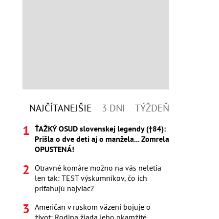
NAJČÍTANEJŠIE
3 DNI
TÝŽDEŇ
ŤAŽKÝ OSUD slovenskej legendy (†84):
Prišla o dve deti aj o manžela... Zomrela
OPUSTENÁ!
Otravné komáre možno na vás neletia
len tak: TEST výskumníkov, čo ich
priťahujú najviac?
Američan v ruskom väzení bojuje o
život: Rodina žiada jeho okamžité