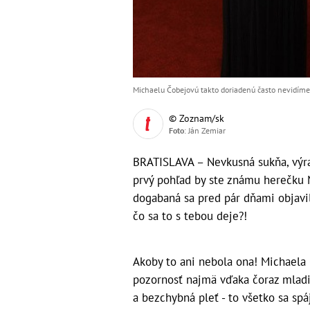
Michaelu Čobejovú takto doriadenú často nevidíme. 
© Zoznam/sk
Foto
: Ján Zemiar
BRATISLAVA – Nevkusná sukňa, výra
prvý pohľad by ste známu herečku M
dogabaná sa pred pár dňami objavil
čo sa to s tebou deje?!
Akoby to ani nebola ona! Michaela
pozornosť najmä vďaka čoraz mladi
a bezchybná pleť - to všetko sa sp