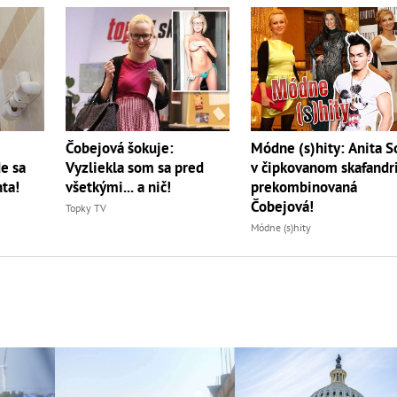
Čobejová šokuje:
Módne (s)hity: Anita S
e sa
Vyzliekla som sa pred
v čipkovanom skafandri
ta!
všetkými... a nič!
prekombinovaná
Čobejová!
Topky TV
Módne (s)hity