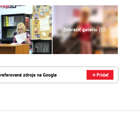
Zobraziť galériu
(15)
referované zdroje na Google
Pridať