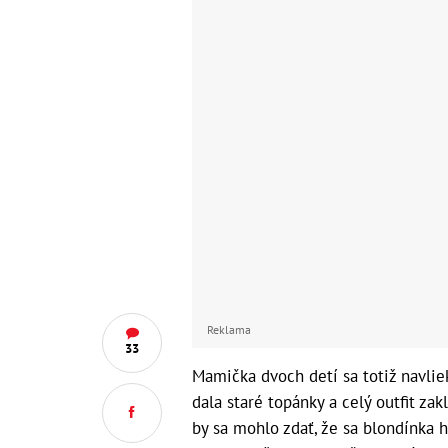
Reklama
33
Mamička dvoch detí sa totiž navliek
dala staré topánky a celý outfit za
by sa mohlo zdať, že sa blondínka h