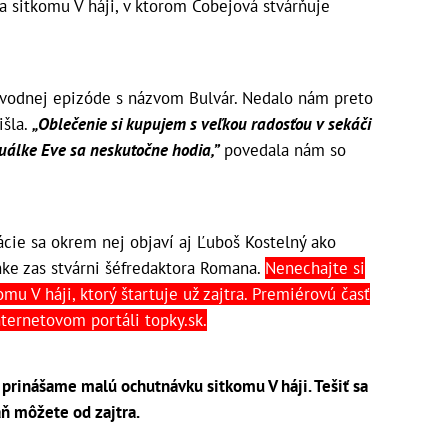
ia sitkomu V háji, v ktorom Čobejová stvárňuje
úvodnej epizóde s názvom Bulvár. Nedalo nám preto
išla.
„Oblečenie si kupujem s veľkou radosťou v sekáči
ktuálke Eve sa neskutočne hodia,”
povedala nám so
cie sa okrem nej objaví aj Ľuboš Kostelný ako
nke zas stvárni šéfredaktora Romana.
Nenechajte si
omu V háji, ktorý štartuje už zajtra. Premiérovú časť
nternetovom portáli topky.sk.
prinášame malú ochutnávku sitkomu V háji. Tešiť sa
ň môžete od zajtra.