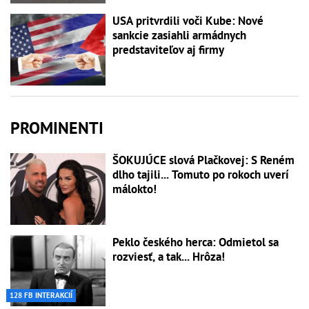
USA pritvrdili voči Kube: Nové
sankcie zasiahli armádnych
predstaviteľov aj firmy
PROMINENTI
ŠOKUJÚCE slová Plačkovej: S Reném
dlho tajili... Tomuto po rokoch uverí
málokto!
Peklo českého herca: Odmietol sa
rozviesť, a tak... Hrôza!
128 FB INTERAKCIÍ