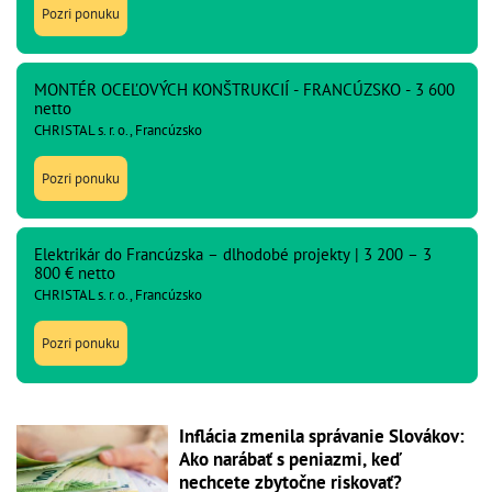
Pozri ponuku
MONTÉR OCEĽOVÝCH KONŠTRUKCIÍ - FRANCÚZSKO - 3 600
netto
CHRISTAL s. r. o., Francúzsko
Pozri ponuku
Elektrikár do Francúzska – dlhodobé projekty | 3 200 – 3
800 € netto
CHRISTAL s. r. o., Francúzsko
Pozri ponuku
Inflácia zmenila správanie Slovákov:
Ako narábať s peniazmi, keď
nechcete zbytočne riskovať?