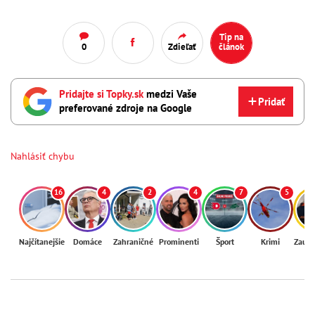
Tip na
0
Zdieľať
článok
Pridajte si Topky.sk
medzi Vaše
Pridať
preferované zdroje na Google
Nahlásiť chybu
16
4
2
4
7
5
Najčítanejšie
Domáce
Zahraničné
Prominenti
Šport
Krimi
Zaují