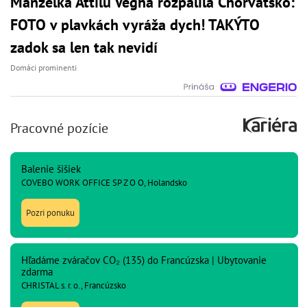
Manželka Attilu Végha rozpálila Chorvátsko:
FOTO v plavkách vyráža dych! TAKÝTO
zadok sa len tak nevidí
Domáci prominenti
Pracovné pozície
Balenie šišiek
COVEBO WORK OFFICE SP Z O O, Holandsko
Pozri ponuku
Hľadáme zváračov CO₂ (135) do Francúzska | Ubytovanie
zdarma
CHRISTAL s. r. o., Francúzsko