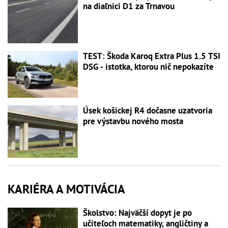
na diaľnici D1 za Trnavou
TEST: Škoda Karoq Extra Plus 1.5 TSI
DSG - istotka, ktorou nič nepokazíte
Úsek košickej R4 dočasne uzatvoria
pre výstavbu nového mosta
KARIÉRA A MOTIVÁCIA
Školstvo: Najväčší dopyt je po
učiteľoch matematiky, angličtiny a