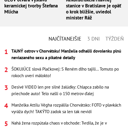
keramickej tvorby Štefana
stanice v Bratislave je opäť
Mlícha
o krok bližšie, uviedol
minister Ráž
NAJČÍTANEJŠIE
3 DNI
TÝŽDEŇ
TAJNÝ ostrov v Chorvátsku! Manželia odhalili dovolenku plnú
neviazaného sexu a pikatné detaily
ŠOKUJÚCE slová Plačkovej: S Reném dlho tajili... Tomuto po
rokoch uverí málokto!
Desivé VIDEO len pre silné žalúdky: Chlapca zabilo na
priechode auto! Telo našli o 150 metrov ďalej
Manželka Attilu Végha rozpálila Chorvátsko: FOTO v plavkách
vyráža dych! TAKÝTO zadok sa len tak nevidí
Nahá žena rozpútala chaos v obchode: Tvrdila, že je v