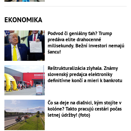
EKONOMIKA
Podvod či geniálny ťah? Trump
predáva elite drahocenné
milisekundy. Bežní investori nemajú
šancu!
Reštrukturalizácia zlyhala. Známy
slovenský predajca elektroniky
definitívne končí a mieri k bankrotu
Čo sa deje na diaľnici, kým stojíte v
kolóne? Takto pracujú cestári počas
letnej údržby! (foto)