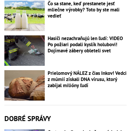
Čo sa stane, keď prestanete jesť
mliečne výrobky? Toto by ste mali
vedieť
Hasiči nezachraňujú len ľudí: VIDEO
Po požiari podali kyslík holubovi!
Dojímavé zábery obleteli svet
Prielomový NÁLEZ z čias Inkov! Vedci
z múmií získali DNA vírusu, ktorý
zabíjal milióny ľudí
DOBRÉ SPRÁVY