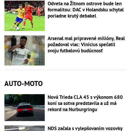
Odveta na Žitnom ostrove bude len
formalitou: DAC v Holandsku schytal
poriadne krutý debakel
Arsenal mal pripravené milióny, Real
požadoval viac: Vinícius spečatil
svoju futbalovú budúcnosť
AUTO-MOTO
Nová Trieda CLA 45 s výkonom 680
koní sa sotva predstavila a už má
rekord na Nurburgringu
NDS začala s vylepšovaním vozovky