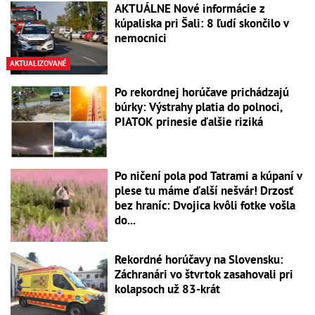
AKTUÁLNE Nové informácie z
kúpaliska pri Šali: 8 ľudí skončilo v
nemocnici
AKTUALIZOVANÉ
Po rekordnej horúčave prichádzajú
búrky: Výstrahy platia do polnoci,
PIATOK prinesie ďalšie riziká
Po ničení pola pod Tatrami a kúpaní v
plese tu máme ďalší nešvár! Drzosť
bez hraníc: Dvojica kvôli fotke vošla
do...
Rekordné horúčavy na Slovensku:
Záchranári vo štvrtok zasahovali pri
kolapsoch už 83-krát