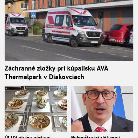
Záchranné zložky pri kúpalisku AVA
Thermalpark v Diakovciach
ÚĽUV otvára výstavu
Rekonštrukcia Hlavnej