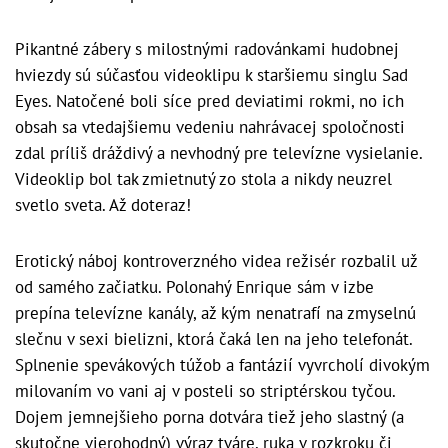
Pikantné zábery s milostnými radovánkami hudobnej
hviezdy sú súčasťou videoklipu k staršiemu singlu Sad
Eyes. Natočené boli síce pred deviatimi rokmi, no ich
obsah sa vtedajšiemu vedeniu nahrávacej spoločnosti
zdal príliš dráždivý a nevhodný pre televízne vysielanie.
Videoklip bol tak zmietnutý zo stola a nikdy neuzrel
svetlo sveta. Až doteraz!
Erotický náboj kontroverzného videa režisér rozbalil už
od samého začiatku. Polonahý Enrique sám v izbe
prepína televízne kanály, až kým nenatrafí na zmyselnú
slečnu v sexi bielizni, ktorá čaká len na jeho telefonát.
Splnenie spevákových túžob a fantázií vyvrcholí divokým
milovaním vo vani aj v posteli so striptérskou tyčou.
Dojem jemnejšieho porna dotvára tiež jeho slastný (a
skutočne vierohodný) výraz tváre, ruka v rozkroku či