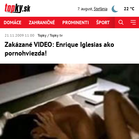
22 °C
7. august
,
Štefánia
DOMÁCE
ZAHRANIČNÉ
PROMINENTI
ŠPORT
ZAUJÍMAV
21.11.2009 11:00
Topky
Topky tv
Zakázané VIDEO: Enrique Iglesias ako
pornohviezda!