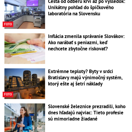
Cesta od odberu krvi až po výsledok:
Unikátny pohľad do špičkového
laboratória na Slovensku
FOTO
Inflácia zmenila správanie Slovákov:
Ako narábať s peniazmi, keď
nechcete zbytočne riskovať?
Extrémne teploty? Byty v srdci
Bratislavy majú výnimočný systém,
ktorý ešte aj šetrí náklady
FOTO
Slovenské železnice prezradili, koho
dnes hľadajú najviac: Tieto profesie
sú mimoriadne žiadané