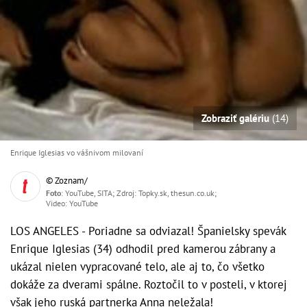
Zobraziť galériu
(14)
Enrique Iglesias vo vášnivom milovaní
© Zoznam/
Foto
: YouTube, SITA; Zdroj: Topky.sk, thesun.co.uk;
Video: YouTube
LOS ANGELES - Poriadne sa odviazal! Španielsky spevák
Enrique Iglesias (34) odhodil pred kamerou zábrany a
ukázal nielen vypracované telo, ale aj to, čo všetko
dokáže za dverami spálne. Roztočil to v posteli, v ktorej
však jeho ruská partnerka Anna neležala!