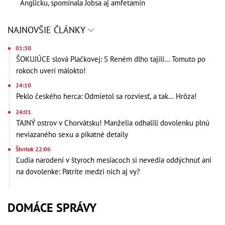
Anglicku, spomínala Jobsa aj amfetamín
NAJNOVŠIE ČLÁNKY
01:30
ŠOKUJÚCE slová Plačkovej: S Reném dlho tajili... Tomuto po
rokoch uverí málokto!
24:10
Peklo českého herca: Odmietol sa rozviesť, a tak... Hrôza!
24:01
TAJNÝ ostrov v Chorvátsku! Manželia odhalili dovolenku plnú
neviazaného sexu a pikatné detaily
Štvrtok 22:06
Ľudia narodení v štyroch mesiacoch si nevedia oddýchnuť ani
na dovolenke: Patríte medzi nich aj vy?
DOMÁCE SPRÁVY