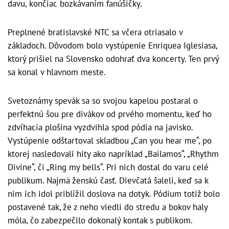
davu, končiac bozkávaním fanúšičky.
Preplnené bratislavské NTC sa včera otriasalo v
základoch. Dôvodom bolo vystúpenie Enriquea Iglesiasa,
ktorý prišiel na Slovensko odohrať dva koncerty. Ten prvý
sa konal v hlavnom meste.
Svetoznámy spevák sa so svojou kapelou postaral o
perfektnú šou pre divákov od prvého momentu, keď ho
zdvíhacia plošina vyzdvihla spod pódia na javisko.
Vystúpenie odštartoval skladbou „Can you hear me“, po
ktorej nasledovali hity ako napríklad „Bailamos“, „Rhythm
Divine“, či „Ring my bells“. Pri nich dostal do varu celé
publikum. Najmä ženskú časť. Dievčatá šaleli, keď sa k
nim ich idol priblížil doslova na dotyk. Pódium totiž bolo
postavené tak, že z neho viedli do stredu a bokov haly
móla, čo zabezpečilo dokonalý kontak s publikom.