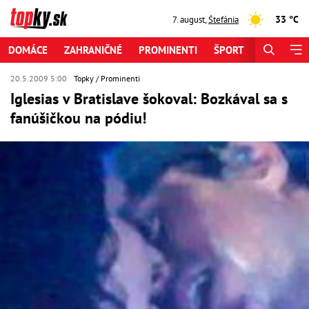
33 °C
7. august
,
Štefánia
DOMÁCE
ZAHRANIČNÉ
PROMINENTI
ŠPORT
ZAUJÍMAV
20.5.2009 5:00
Topky
Prominenti
Iglesias v Bratislave šokoval: Bozkával sa s
fanúšičkou na pódiu!