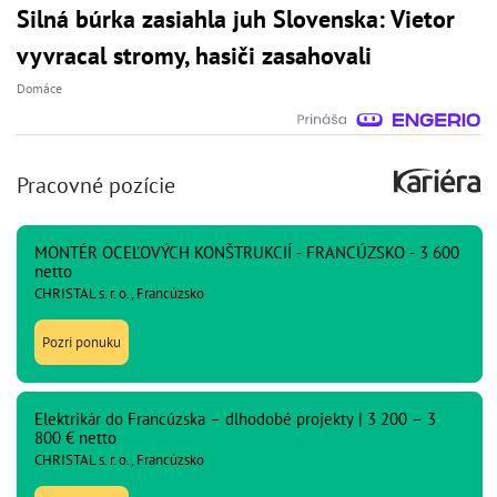
Silná búrka zasiahla juh Slovenska: Vietor
vyvracal stromy, hasiči zasahovali
Domáce
Pracovné pozície
MONTÉR OCEĽOVÝCH KONŠTRUKCIÍ - FRANCÚZSKO - 3 600
netto
CHRISTAL s. r. o., Francúzsko
Pozri ponuku
Elektrikár do Francúzska – dlhodobé projekty | 3 200 – 3
800 € netto
CHRISTAL s. r. o., Francúzsko