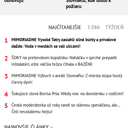
obnovujú
Slovnaftu, kde došlo k
požiaru
NAJČÍTANEJŠIE
3 DNI
TÝŽDEŇ
MIMORIADNE Vysoké Tatry zasiahli silné búrky a prívalové
dažde: Voda v mestách sa valí ulicami!
ŠOKY na prešovskom kúpalisku: Naháčku v sprche prepadli
inštalatéri, ešte väčšia hrôza číhala v BAZÉNE
MIMORIADNE Výbuch v areáli Slovnaftu: Z miesta stúpa hustý
čierny dym!
Šokujúce slová Borisa Prša: Nikdy viac na dovolenku s rodičmi!
Česká moderátorka už roky randí so slávnou speváčkou, ale...
Čelí neustálemu hejtu!
NAJNOVŠIE ČLÁNKY