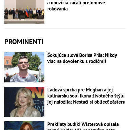
a opozícia začali prelomové
rokovania
PROMINENTI
Šokujúce slová Borisa Prša: Nikdy
viac na dovolenku s rodičmi!
Ľadová sprcha pre Meghan a jej
kulinársku šou! Ikona životného štýlu
jej naložila: Nestačí si obliecť zásteru
Prekliaty budík! Wisterová opísala