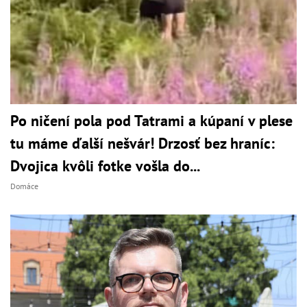
Po ničení pola pod Tatrami a kúpaní v plese
tu máme ďalší nešvár! Drzosť bez hraníc:
Dvojica kvôli fotke vošla do...
Domáce