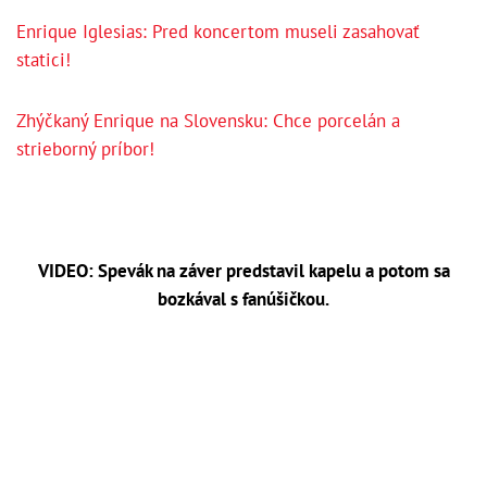
Enrique Iglesias: Pred koncertom museli zasahovať
statici!
Zhýčkaný Enrique na Slovensku: Chce porcelán a
strieborný príbor!
VIDEO: Spevák na záver predstavil kapelu a potom sa
bozkával s fanúšičkou.