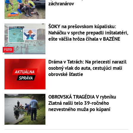
záchranárov
ŠOKY na prešovskom kúpalisku:
Naháčku v sprche prepadli inštalatéri,
ešte väčšia hrôza číhala v BAZÉNE
FOTO
Dráma v Tatrách: Na priecestí narazil
osobný vlak do auta, cestujúci mali
obrovské šťastie
OBROVSKÁ TRAGÉDIA V rybníku
Zlatná našli telo 39-ročného
nezvestného muža po kúpaní