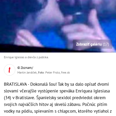
Zobraziť galériu
(17)
Enrique Iglesias a dievča z publika.
© Zoznam/
Martin Janáček,
Foto
: Peter Frolo, free.sk
BRATISLAVA - Dokonalá šou! Tak by sa dalo opísať dvomi
slovami včerajšie vystúpenie speváka Enriquea Iglesiasa
(34) v Bratislave. Španielsky sexidol predviedol okrem
svojich najväčších hitov aj skvelú zábavu. Počnúc pitím
vodky na pódiu, spievaním s chlapcom, ktorého vytiahol z