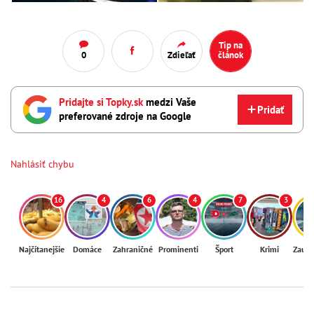
Tip na
0
Zdieľať
článok
Pridajte si Topky.sk
medzi Vaše
Pridať
preferované zdroje na Google
Nahlásiť chybu
16
4
6
4
7
3
Najčítanejšie
Domáce
Zahraničné
Prominenti
Šport
Krimi
Zaují