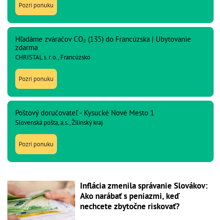
Pozri ponuku
Hľadáme zváračov CO₂ (135) do Francúzska | Ubytovanie
zdarma
CHRISTAL s. r. o., Francúzsko
Pozri ponuku
Poštový doručovateľ - Kysucké Nové Mesto 1
Slovenská pošta, a.s., Žilinský kraj
Pozri ponuku
Inflácia zmenila správanie Slovákov:
Ako narábať s peniazmi, keď
nechcete zbytočne riskovať?