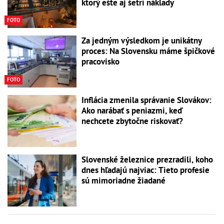
ktorý ešte aj šetrí náklady
FOTO
Za jedným výsledkom je unikátny
proces: Na Slovensku máme špičkové
pracovisko
FOTO
Inflácia zmenila správanie Slovákov:
Ako narábať s peniazmi, keď
nechcete zbytočne riskovať?
Slovenské železnice prezradili, koho
dnes hľadajú najviac: Tieto profesie
sú mimoriadne žiadané