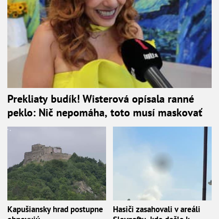
Prekliaty budík! Wisterová opísala ranné
peklo: Nič nepomáha, toto musí maskovať
Kapušiansky hrad postupne
Hasiči zasahovali v areáli