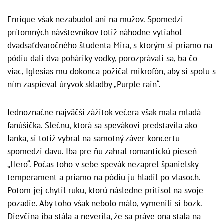
Enrique však nezabudol ani na mužov. Spomedzi
prítomných návštevníkov totiž náhodne vytiahol
dvadsaťdvaročného študenta Mira, s ktorým si priamo na
pódiu dali dva poháriky vodky, porozprávali sa, ba čo
viac, Iglesias mu dokonca požičal mikrofón, aby si spolu s
ním zaspieval úryvok skladby „Purple rain“.
Jednoznačne najväčší zážitok večera však mala mladá
fanúšička. Slečnu, ktorá sa spevákovi predstavila ako
Janka, si totiž vybral na samotný záver koncertu
spomedzi davu. Iba pre ňu zahral romantickú pieseň
„Hero“. Počas toho v sebe spevák nezaprel španielsky
temperament a priamo na pódiu ju hladil po vlasoch.
Potom jej chytil ruku, ktorú následne pritisol na svoje
pozadie. Aby toho však nebolo málo, vymenili si bozk.
Dievčina iba stála a neverila, že sa práve ona stala na