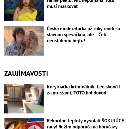
ranné peklo: Nič nepomáha, toto
musí maskovať
Česká moderátorka už roky randí so
slávnou speváčkou, ale... Čelí
neustálemu hejtu!
ZAUJÍMAVOSTI
Korytnačka kriminálnik: Leo skončil
za mrežami, TOTO bol dôvod!
Rekordné teploty vyvolali ŠOKUJÚCE
rady! Režim odporúča na horúčavy