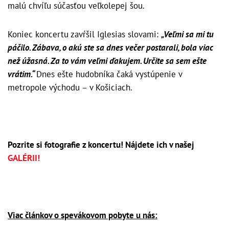
malú chvíľu súčasťou veľkolepej šou.
Koniec koncertu zavŕšil Iglesias slovami:
„Veľmi sa mi tu
páčilo. Zábava, o akú ste sa dnes večer postarali, bola viac
než úžasná. Za to vám veľmi ďakujem. Určite sa sem ešte
vrátim.“
Dnes ešte hudobníka čaká vystúpenie v
metropole východu – v Košiciach.
Pozrite si fotografie z koncertu! Nájdete ich v našej
GALÉRII!
Viac článkov o spevákovom pobyte u nás: