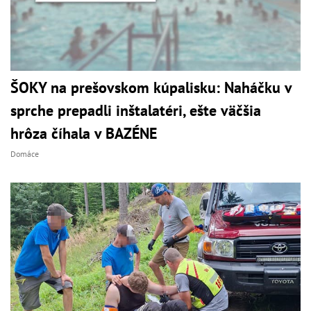
ŠOKY na prešovskom kúpalisku: Naháčku v
sprche prepadli inštalatéri, ešte väčšia
hrôza číhala v BAZÉNE
Domáce