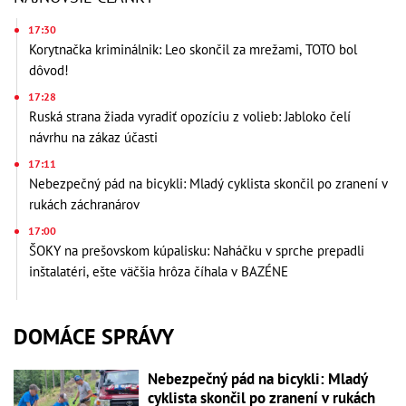
17:30
Korytnačka kriminálnik: Leo skončil za mrežami, TOTO bol
dôvod!
17:28
Ruská strana žiada vyradiť opozíciu z volieb: Jabloko čelí
návrhu na zákaz účasti
17:11
Nebezpečný pád na bicykli: Mladý cyklista skončil po zranení v
rukách záchranárov
17:00
ŠOKY na prešovskom kúpalisku: Naháčku v sprche prepadli
inštalatéri, ešte väčšia hrôza číhala v BAZÉNE
DOMÁCE SPRÁVY
Nebezpečný pád na bicykli: Mladý
cyklista skončil po zranení v rukách