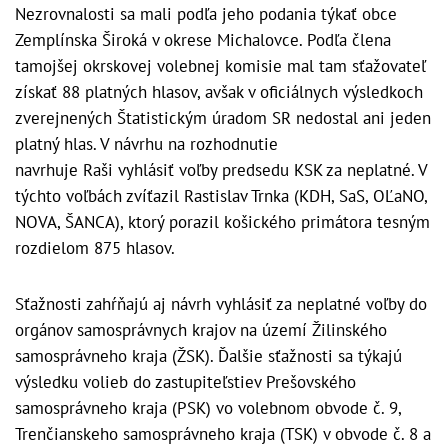
Nezrovnalosti sa mali podľa jeho podania týkať obce
Zemplínska Široká v okrese Michalovce. Podľa člena
tamojšej okrskovej volebnej komisie mal tam sťažovateľ
získať 88 platných hlasov, avšak v oficiálnych výsledkoch
zverejnených Štatistickým úradom SR nedostal ani jeden
platný hlas. V návrhu na rozhodnutie
navrhuje Raši vyhlásiť voľby predsedu KSK za neplatné. V
týchto voľbách zvíťazil Rastislav Trnka (KDH, SaS, OĽaNO,
NOVA, ŠANCA), ktorý porazil košického primátora tesným
rozdielom 875 hlasov.
Sťažnosti zahŕňajú aj návrh vyhlásiť za neplatné voľby do
orgánov samosprávnych krajov na území Žilinského
samosprávneho kraja (ŽSK). Ďalšie sťažnosti sa týkajú
výsledku volieb do zastupiteľstiev Prešovského
samosprávneho kraja (PSK) vo volebnom obvode č. 9,
Trenčianskeho samosprávneho kraja (TSK) v obvode č. 8 a