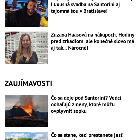
Luxusná svadba na Santorini aj
tajomná šou v Bratislave!
Zuzana Haasová na nákupoch: Hodiny
pred zrkadlom, ale konečné slovo má
aj tak... Náročné!
ZAUJÍMAVOSTI
Čo sa deje pod Santorini? Vedci
odhaľujú zmeny, ktoré môžu
ovplyvniť sopku
Čo sa stane, keď prestanete jesť