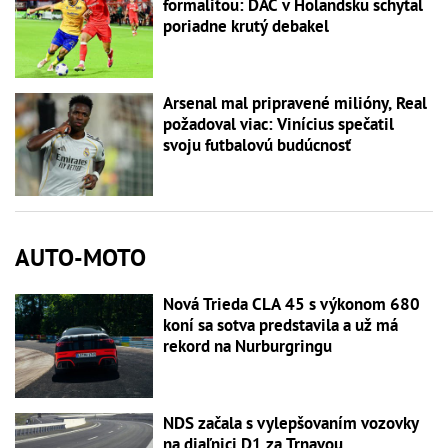
formalitou: DAC v Holandsku schytal
poriadne krutý debakel
Arsenal mal pripravené milióny, Real
požadoval viac: Vinícius spečatil
svoju futbalovú budúcnosť
AUTO-MOTO
Nová Trieda CLA 45 s výkonom 680
koní sa sotva predstavila a už má
rekord na Nurburgringu
NDS začala s vylepšovaním vozovky
na diaľnici D1 za Trnavou