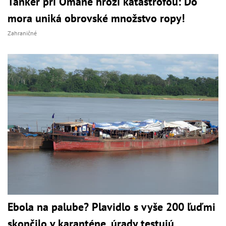
Tanker pri Ománe hrozí katastrofou: Do
mora uniká obrovské množstvo ropy!
Zahraničné
Ebola na palube? Plavidlo s vyše 200 ľuďmi
skončilo v karanténe, úrady testujú