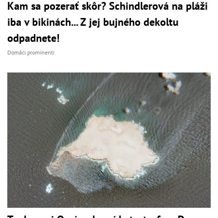
Kam sa pozerať skôr? Schindlerová na pláži
iba v bikinách... Z jej bujného dekoltu
odpadnete!
Domáci prominenti