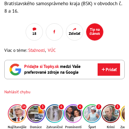
Bratislavského samosprávneho kraja (BSK) v obvodoch č.
8 a 16.
Tip na
18
Zdieľať
článok
Viac o téme:
Sťažnosti
,
VÚC
Pridajte si Topky.sk
medzi Vaše
Pridať
preferované zdroje na Google
Nahlásiť chybu
16
3
6
6
7
3
Najčítanejšie
Domáce
Zahraničné
Prominenti
Šport
Krimi
Zaují