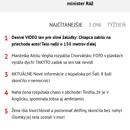
minister Ráž
NAJČÍTANEJŠIE
3 DNI
TÝŽDEŇ
Desivé VIDEO len pre silné žalúdky: Chlapca zabilo na
priechode auto! Telo našli o 150 metrov ďalej
Manželka Attilu Végha rozpálila Chorvátsko: FOTO v plavkách
vyráža dych! TAKÝTO zadok sa len tak nevidí
AKTUÁLNE Nové informácie z kúpaliska pri Šali: 8 ľudí
skončilo v nemocnici
Nahá žena rozpútala chaos v obchode: Tvrdila, že je v
Anglicku, spomínala Jobsa aj amfetamín
Žena išla šnorchlovať a pozorovať delfíny, skončila bez nohy!
Úlomky jej tela zostali v mori