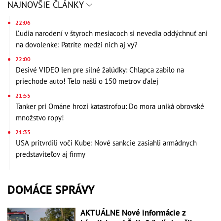
NAJNOVŠIE ČLÁNKY
22:06
Ľudia narodení v štyroch mesiacoch si nevedia oddýchnuť ani
na dovolenke: Patríte medzi nich aj vy?
22:00
Desivé VIDEO len pre silné žalúdky: Chlapca zabilo na
priechode auto! Telo našli o 150 metrov ďalej
21:55
Tanker pri Ománe hrozí katastrofou: Do mora uniká obrovské
množstvo ropy!
21:35
USA pritvrdili voči Kube: Nové sankcie zasiahli armádnych
predstaviteľov aj firmy
DOMÁCE SPRÁVY
AKTUÁLNE Nové informácie z