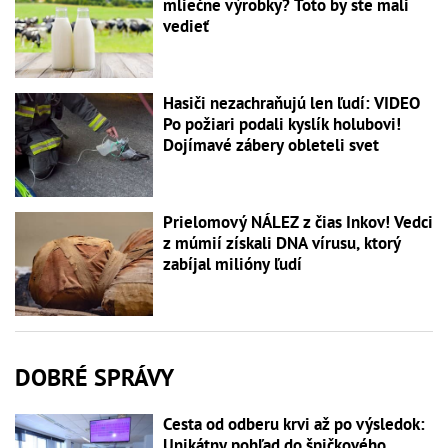
mliečne výrobky? Toto by ste mali
vedieť
Hasiči nezachraňujú len ľudí: VIDEO
Po požiari podali kyslík holubovi!
Dojímavé zábery obleteli svet
Prielomový NÁLEZ z čias Inkov! Vedci
z múmií získali DNA vírusu, ktorý
zabíjal milióny ľudí
DOBRÉ SPRÁVY
Cesta od odberu krvi až po výsledok:
Unikátny pohľad do špičkového