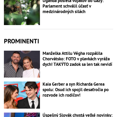
Uganda posiela vojakov do Gazy:
Parlament schválil účasť v
medzinárodných silách
PROMINENTI
Manželka Attilu Végha rozpálila
Chorvátsko: FOTO v plavkách vyráža
dych! TAKÝTO zadok sa len tak nevidí
Kaia Gerber a syn Richarda Gerea
spolu: Osud ich spojil desaťročia po
rozvode ich rodičov!
Úspešný Slovák chystá veľké novinky: