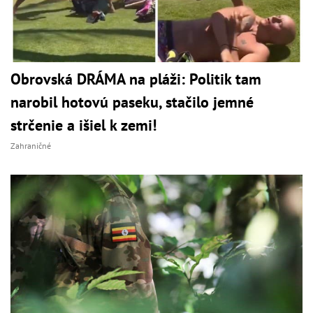
Obrovská DRÁMA na pláži: Politik tam
narobil hotovú paseku, stačilo jemné
strčenie a išiel k zemi!
Zahraničné