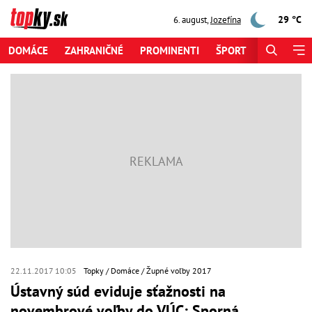
29 °C
6. august
,
Jozefína
DOMÁCE
ZAHRANIČNÉ
PROMINENTI
ŠPORT
ZAUJÍMAV
22.11.2017 10:05
Topky
Domáce
Župné voľby 2017
Ústavný súd eviduje sťažnosti na
novembrové voľby do VÚC: Sporná