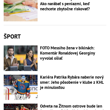
Ako narábať s peniazmi, keď
nechcete zbytočne riskovať?
ŠPORT
FOTO Messiho žena v bikinách:
Komentár Ronaldovej Georginy
vyvolal ošiaľ
Kariéra Patrika Rybára naberie nový
smer: Jeho pôsobenie v klube z KHL
je minulosťou
Odveta na Žitnom ostrove bude len