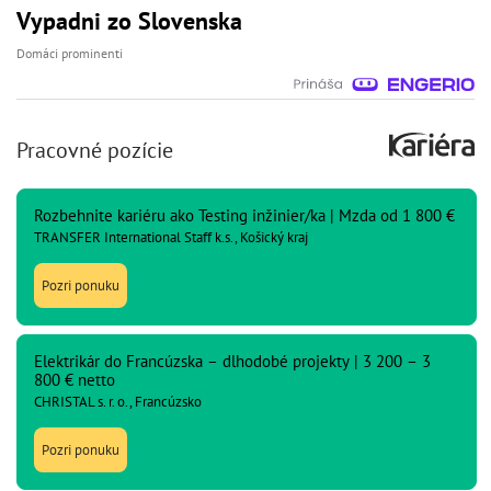
Vypadni zo Slovenska
Domáci prominenti
Pracovné pozície
Rozbehnite kariéru ako Testing inžinier/ka | Mzda od 1 800 €
TRANSFER International Staff k.s., Košický kraj
Pozri ponuku
Elektrikár do Francúzska – dlhodobé projekty | 3 200 – 3
800 € netto
CHRISTAL s. r. o., Francúzsko
Pozri ponuku