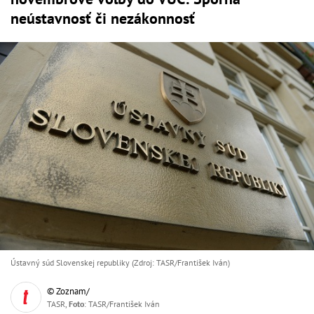
neústavnosť či nezákonnosť
Ústavný súd Slovenskej republiky (Zdroj: TASR/František Iván)
© Zoznam/
TASR,
Foto
: TASR/František Iván