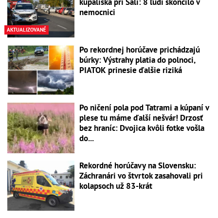
kúpaliska pri Šali: 8 ľudí skončilo v
nemocnici
AKTUALIZOVANÉ
Po rekordnej horúčave prichádzajú
búrky: Výstrahy platia do polnoci,
PIATOK prinesie ďalšie riziká
Po ničení pola pod Tatrami a kúpaní v
plese tu máme ďalší nešvár! Drzosť
bez hraníc: Dvojica kvôli fotke vošla
do...
Rekordné horúčavy na Slovensku:
Záchranári vo štvrtok zasahovali pri
kolapsoch už 83-krát