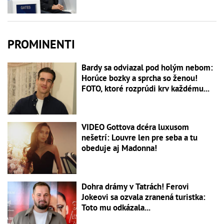
PROMINENTI
Bardy sa odviazal pod holým nebom:
Horúce bozky a sprcha so ženou!
FOTO, ktoré rozprúdi krv každému...
VIDEO Gottova dcéra luxusom
nešetrí: Louvre len pre seba a tu
obeduje aj Madonna!
Dohra drámy v Tatrách! Ferovi
Jokeovi sa ozvala zranená turistka:
Toto mu odkázala...