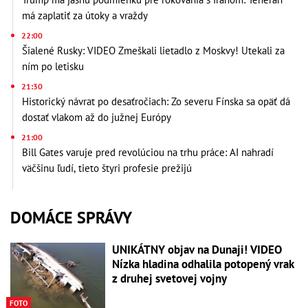
má zaplatiť za útoky a vraždy
22:00
Šialené Rusky: VIDEO Zmeškali lietadlo z Moskvy! Utekali za
ním po letisku
21:30
Historický návrat po desaťročiach: Zo severu Fínska sa opäť dá
dostať vlakom až do južnej Európy
21:00
Bill Gates varuje pred revolúciou na trhu práce: AI nahradí
väčšinu ľudí, tieto štyri profesie prežijú
DOMÁCE SPRÁVY
UNIKÁTNY objav na Dunaji! VIDEO
Nízka hladina odhalila potopený vrak
z druhej svetovej vojny
FOTO