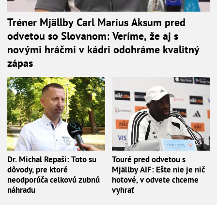
Tréner Mjällby Carl Marius Aksum pred
odvetou so Slovanom: Veríme, že aj s
novými hráčmi v kádri odohráme kvalitný
zápas
Dr. Michal Repaši: Toto su
Touré pred odvetou s
dôvody, pre ktoré
Mjällby AIF: Ešte nie je nič
neodporúča celkovú zubnú
hotové, v odvete chceme
náhradu
vyhrať