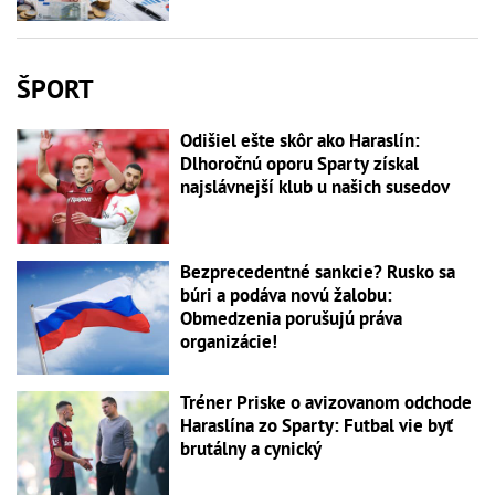
ŠPORT
Odišiel ešte skôr ako Haraslín:
Dlhoročnú oporu Sparty získal
najslávnejší klub u našich susedov
Bezprecedentné sankcie? Rusko sa
búri a podáva novú žalobu:
Obmedzenia porušujú práva
organizácie!
Tréner Priske o avizovanom odchode
Haraslína zo Sparty: Futbal vie byť
brutálny a cynický