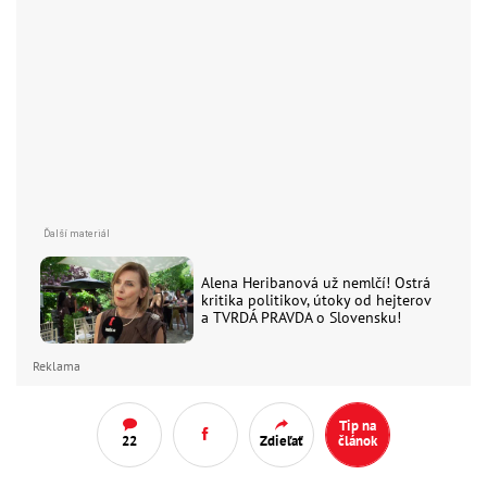
Alena Heribanová už nemlčí! Ostrá
kritika politikov, útoky od hejterov
a TVRDÁ PRAVDA o Slovensku!
Reklama
Tip na
22
Zdieľať
článok