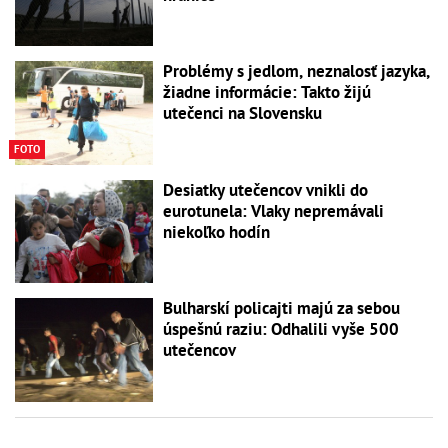
Problémy s jedlom, neznalosť jazyka,
žiadne informácie: Takto žijú
utečenci na Slovensku
FOTO
Desiatky utečencov vnikli do
eurotunela: Vlaky nepremávali
niekoľko hodín
Bulharskí policajti majú za sebou
úspešnú raziu: Odhalili vyše 500
utečencov