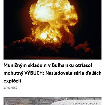
Muničným skladom v Bulharsku otriasol
mohutný VÝBUCH: Nasledovala séria ďalších
explózií
Zahraničné