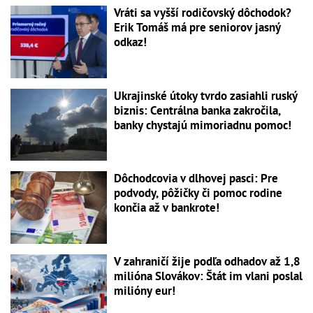
Vráti sa vyšší rodičovský dôchodok?
Erik Tomáš má pre seniorov jasný
odkaz!
Ukrajinské útoky tvrdo zasiahli ruský
biznis: Centrálna banka zakročila,
banky chystajú mimoriadnu pomoc!
Dôchodcovia v dlhovej pasci: Pre
podvody, pôžičky či pomoc rodine
končia až v bankrote!
V zahraničí žije podľa odhadov až 1,8
milióna Slovákov: Štát im vlani poslal
milióny eur!