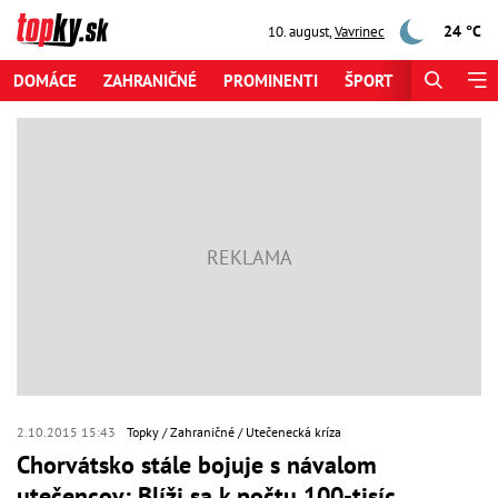
24 °C
10. august
,
Vavrinec
DOMÁCE
ZAHRANIČNÉ
PROMINENTI
ŠPORT
ZAUJÍMAV
2.10.2015 15:43
Topky
Zahraničné
Utečenecká kríza
Chorvátsko stále bojuje s návalom
utečencov: Blíži sa k počtu 100-tisíc