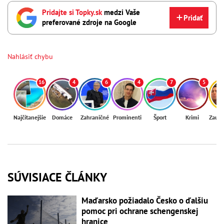
Pridajte si Topky.sk
medzi Vaše
Pridať
preferované zdroje na Google
Nahlásiť chybu
16
4
6
4
7
5
Najčítanejšie
Domáce
Zahraničné
Prominenti
Šport
Krimi
Zaují
SÚVISIACE ČLÁNKY
Maďarsko požiadalo Česko o ďalšiu
pomoc pri ochrane schengenskej
hranice