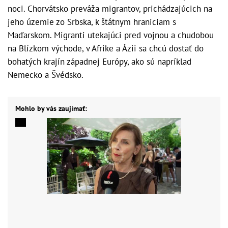
noci. Chorvátsko preváža migrantov, prichádzajúcich na
jeho územie zo Srbska, k štátnym hraniciam s
Maďarskom. Migranti utekajúci pred vojnou a chudobou
na Blízkom východe, v Afrike a Ázii sa chcú dostať do
bohatých krajín západnej Európy, ako sú napríklad
Nemecko a Švédsko.
Mohlo by vás zaujímať: