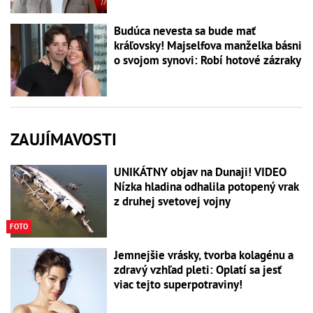
Budúca nevesta sa bude mať
kráľovsky! Majselfova manželka básni
o svojom synovi: Robí hotové zázraky
ZAUJÍMAVOSTI
UNIKÁTNY objav na Dunaji! VIDEO
Nízka hladina odhalila potopený vrak
z druhej svetovej vojny
FOTO
Jemnejšie vrásky, tvorba kolagénu a
zdravý vzhľad pleti: Oplatí sa jesť
viac tejto superpotraviny!