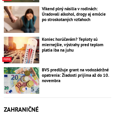
Víkend plný násilia v rodinách:
Úradovali alkohol, drogy aj emócie
po stroskotaných vzťahoch
Koniec horúčavám? Teploty sú
miernejšie, výstrahy pred teplom
platia iba na juhu
FOTO
BVS predlžuje grant na vodozádržné
opatrenia: Žiadosti prijíma až do 10.
novembra
ZAHRANIČNÉ