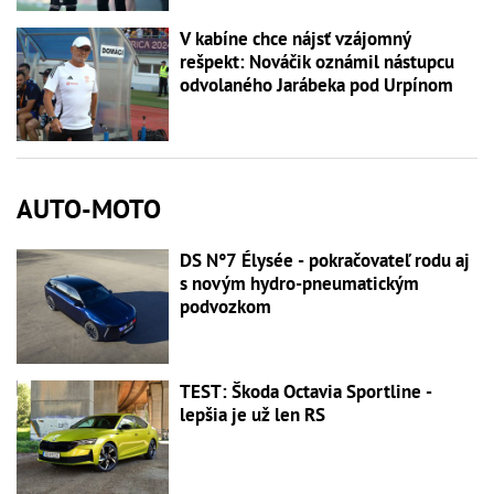
V kabíne chce nájsť vzájomný
rešpekt: Nováčik oznámil nástupcu
odvolaného Jarábeka pod Urpínom
AUTO-MOTO
DS N°7 Élysée - pokračovateľ rodu aj
s novým hydro-pneumatickým
podvozkom
TEST: Škoda Octavia Sportline -
lepšia je už len RS