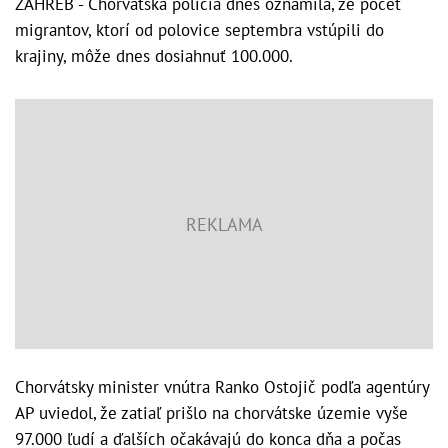
ZÁHREB - Chorvátska polícia dnes oznámila, že počet
migrantov, ktorí od polovice septembra vstúpili do
krajiny, môže dnes dosiahnuť 100.000.
Chorvátsky minister vnútra Ranko Ostojič podľa agentúry
AP uviedol, že zatiaľ prišlo na chorvátske územie vyše
97.000 ľudí a ďalších očakávajú do konca dňa a počas