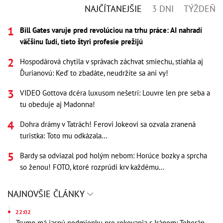
NAJČÍTANEJŠIE
3 DNI
TÝŽDEŇ
Bill Gates varuje pred revolúciou na trhu práce: AI nahradí
väčšinu ľudí, tieto štyri profesie prežijú
Hospodárová chytila v správach záchvat smiechu, stiahla aj
Ďurianovú: Keď to zbadáte, neudržíte sa ani vy!
VIDEO Gottova dcéra luxusom nešetrí: Louvre len pre seba a
tu obeduje aj Madonna!
Dohra drámy v Tatrách! Ferovi Jokeovi sa ozvala zranená
turistka: Toto mu odkázala...
Bardy sa odviazal pod holým nebom: Horúce bozky a sprcha
so ženou! FOTO, ktoré rozprúdi krv každému...
NAJNOVŠIE ČLÁNKY
22:02
Trump má jasnú podmienku pre rokovania s Iránom: Teherán