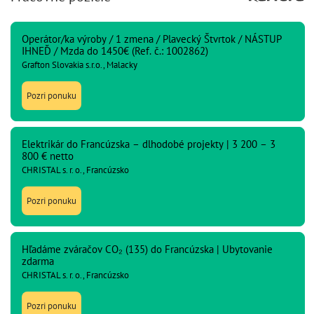
Operátor/ka výroby / 1 zmena / Plavecký Štvrtok / NÁSTUP
IHNEĎ / Mzda do 1450€ (Ref. č.: 1002862)
Grafton Slovakia s.r.o., Malacky
Pozri ponuku
Elektrikár do Francúzska – dlhodobé projekty | 3 200 – 3
800 € netto
CHRISTAL s. r. o., Francúzsko
Pozri ponuku
Hľadáme zváračov CO₂ (135) do Francúzska | Ubytovanie
zdarma
CHRISTAL s. r. o., Francúzsko
Pozri ponuku