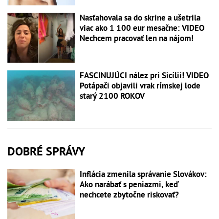
Nasťahovala sa do skrine a ušetrila
viac ako 1 100 eur mesačne: VIDEO
Nechcem pracovať len na nájom!
FASCINUJÚCI nález pri Sicílii! VIDEO
Potápači objavili vrak rímskej lode
starý 2100 ROKOV
DOBRÉ SPRÁVY
Inflácia zmenila správanie Slovákov:
Ako narábať s peniazmi, keď
nechcete zbytočne riskovať?