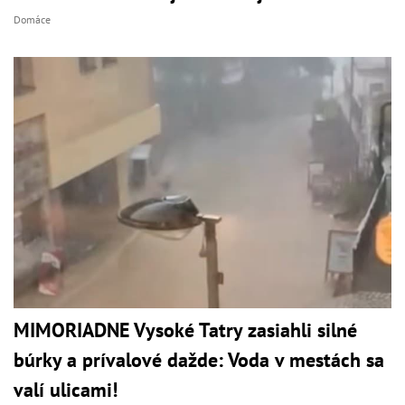
Domáce
MIMORIADNE Vysoké Tatry zasiahli silné
búrky a prívalové dažde: Voda v mestách sa
valí ulicami!