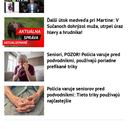
Ďalší útok medveďa pri Martine: V
Sučanoch dohrýzol muža, utrpel úraz
hlavy a hrudníka!
AKTUALIZOVANÉ
Seniori, POZOR! Polícia varuje pred
podvodníkmi, používajú poriadne
prefíkané triky
Polícia varuje seniorov pred
podvodníkmi: Tieto triky používajú
najčastejšie