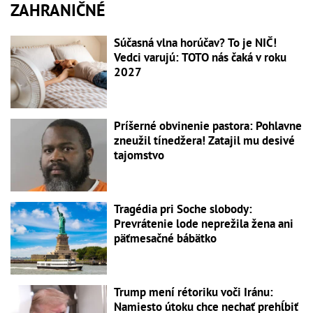
ZAHRANIČNÉ
Súčasná vlna horúčav? To je NIČ!
Vedci varujú: TOTO nás čaká v roku
2027
Príšerné obvinenie pastora: Pohlavne
zneužil tínedžera! Zatajil mu desivé
tajomstvo
Tragédia pri Soche slobody:
Prevrátenie lode neprežila žena ani
päťmesačné bábätko
Trump mení rétoriku voči Iránu:
Namiesto útoku chce nechať prehĺbiť