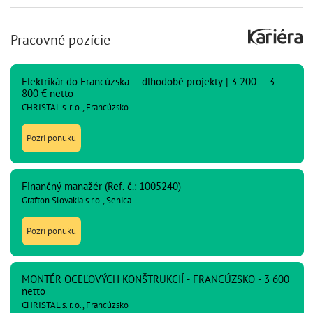
Pracovné pozície
Elektrikár do Francúzska – dlhodobé projekty | 3 200 – 3
800 € netto
CHRISTAL s. r. o., Francúzsko
Pozri ponuku
Finančný manažér (Ref. č.: 1005240)
Grafton Slovakia s.r.o., Senica
Pozri ponuku
MONTÉR OCEĽOVÝCH KONŠTRUKCIÍ - FRANCÚZSKO - 3 600
netto
CHRISTAL s. r. o., Francúzsko