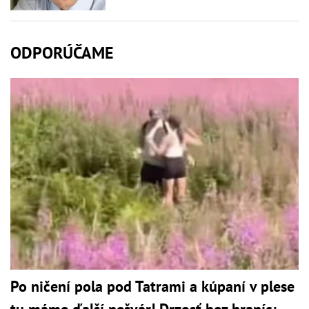
ODPORÚČAME
Po ničení pola pod Tatrami a kúpaní v plese