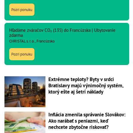
Pozri ponuku
Hľadáme zváračov CO₂ (135) do Francúzska | Ubytovanie
zdarma
CHRISTAL s. r. o., Francúzsko
Pozri ponuku
Extrémne teploty? Byty v srdci
Bratislavy majú výnimočný systém,
ktorý ešte aj šetrí náklady
Inflácia zmenila správanie Slovákov:
Ako narábať s peniazmi, keď
nechcete zbytočne riskovať?