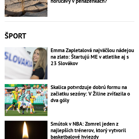
horúčavy v peňaženkách?
ŠPORT
Emma Zapletalová najväčšou nádejou
na zlato: Štartujú ME v atletike aj s
23 Slovákov
Skalica potvrdzuje dobrú formu na
začiatku sezóny: V Žiline zvíťazila o
dva góly
Smútok v NBA: Zomrel jeden z
najlepších trénerov, ktorý vytvoril
basketbalové hviezdy