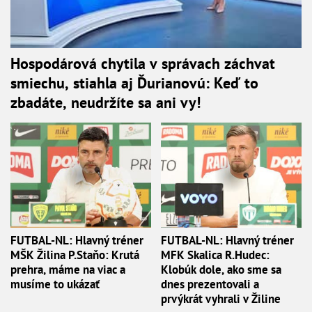
Hospodárová chytila v správach záchvat
smiechu, stiahla aj Ďurianovú: Keď to
zbadáte, neudržíte sa ani vy!
FUTBAL-NL: Hlavný tréner
FUTBAL-NL: Hlavný tréner
MŠK Žilina P.Staňo: Krutá
MFK Skalica R.Hudec:
prehra, máme na viac a
Klobúk dole, ako sme sa
musíme to ukázať
dnes prezentovali a
prvýkrát vyhrali v Žiline