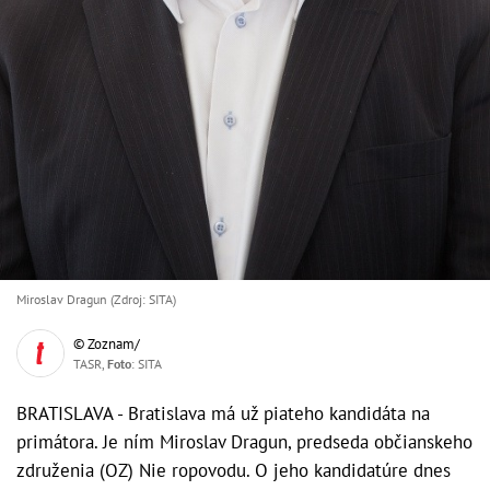
Miroslav Dragun (Zdroj: SITA)
© Zoznam/
TASR,
Foto
: SITA
BRATISLAVA - Bratislava má už piateho kandidáta na
primátora. Je ním Miroslav Dragun, predseda občianskeho
združenia (OZ) Nie ropovodu. O jeho kandidatúre dnes