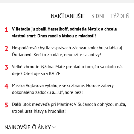
NAJČÍTANEJŠIE
3 DNI
TÝŽDEŇ
V lietadle ju zbalil Hasselhoff, odmietla Matrix a chcela
vlastnú smrť: Dnes randí s láskou z mladosti!
Hospodárová chytila v správach záchvat smiechu, stiahla aj
Ďurianovú: Keď to zbadáte, neudržíte sa ani vy!
Veľké zhrnutie týždňa: Máte prehľad o tom, čo sa okolo nás
deje? Otestuje sa v KVÍZE
Misska Vojtasová vyťahuje sexi zbrane: Horúce zábery
dokonalého zadočku a... Uf, hore bez!
Ďalší útok medveďa pri Martine: V Sučanoch dohrýzol muža,
utrpel úraz hlavy a hrudníka!
NAJNOVŠIE ČLÁNKY