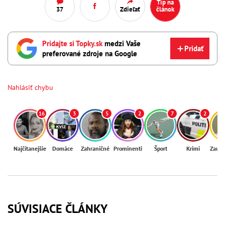
Tip na
37
Zdieľať
článok
Pridajte si Topky.sk
medzi Vaše
Pridať
preferované zdroje na Google
Nahlásiť chybu
16
3
5
2
7
2
Najčítanejšie
Domáce
Zahraničné
Prominenti
Šport
Krimi
Zaují
SÚVISIACE ČLÁNKY