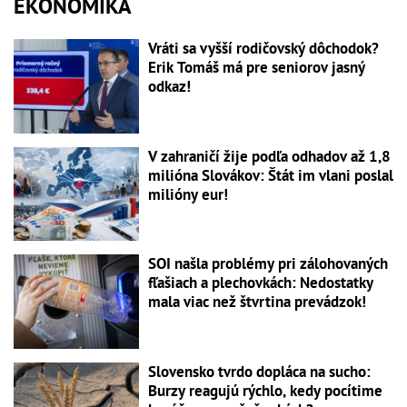
EKONOMIKA
Vráti sa vyšší rodičovský dôchodok?
Erik Tomáš má pre seniorov jasný
odkaz!
V zahraničí žije podľa odhadov až 1,8
milióna Slovákov: Štát im vlani poslal
milióny eur!
SOI našla problémy pri zálohovaných
fľašiach a plechovkách: Nedostatky
mala viac než štvrtina prevádzok!
Slovensko tvrdo dopláca na sucho:
Burzy reagujú rýchlo, kedy pocítime