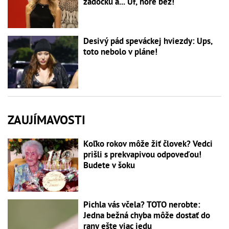
zadočku a... Uf, hore bez!
Desivý pád speváckej hviezdy: Ups,
toto nebolo v pláne!
ZAUJÍMAVOSTI
Koľko rokov môže žiť človek? Vedci
prišli s prekvapivou odpoveďou!
Budete v šoku
Pichla vás včela? TOTO nerobte:
Jedna bežná chyba môže dostať do
rany ešte viac jedu