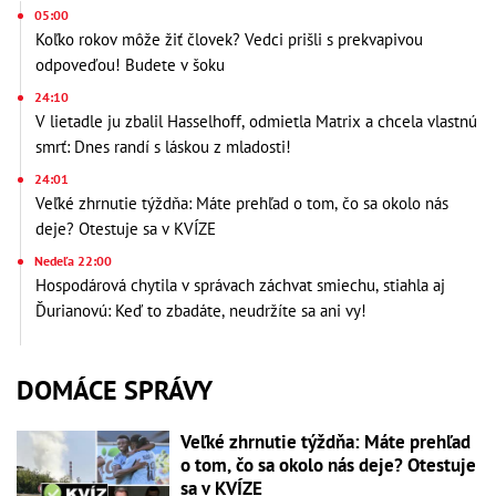
05:00
Koľko rokov môže žiť človek? Vedci prišli s prekvapivou
odpoveďou! Budete v šoku
24:10
V lietadle ju zbalil Hasselhoff, odmietla Matrix a chcela vlastnú
smrť: Dnes randí s láskou z mladosti!
24:01
Veľké zhrnutie týždňa: Máte prehľad o tom, čo sa okolo nás
deje? Otestuje sa v KVÍZE
Nedeľa 22:00
Hospodárová chytila v správach záchvat smiechu, stiahla aj
Ďurianovú: Keď to zbadáte, neudržíte sa ani vy!
DOMÁCE SPRÁVY
Veľké zhrnutie týždňa: Máte prehľad
o tom, čo sa okolo nás deje? Otestuje
sa v KVÍZE