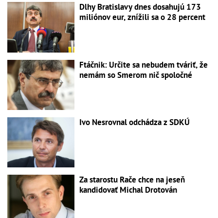
Dlhy Bratislavy dnes dosahujú 173
miliónov eur, znížili sa o 28 percent
Ftáčnik: Určite sa nebudem tváriť, že
nemám so Smerom nič spoločné
Ivo Nesrovnal odchádza z SDKÚ
Za starostu Rače chce na jeseň
kandidovať Michal Drotován