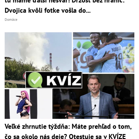
tu máme ďalší nešvár! Drzosť bez hraníc:
Dvojica kvôli fotke vošla do...
Domáce
Veľké zhrnutie týždňa: Máte prehľad o tom,
čo sa okolo nás deje? Otestuje sa v KVÍZE