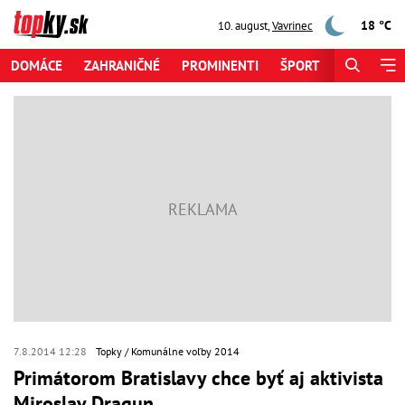
18 °C
10. august
,
Vavrinec
DOMÁCE
ZAHRANIČNÉ
PROMINENTI
ŠPORT
ZAUJÍMAV
7.8.2014 12:28
Topky
Komunálne voľby 2014
Primátorom Bratislavy chce byť aj aktivista
Miroslav Dragun