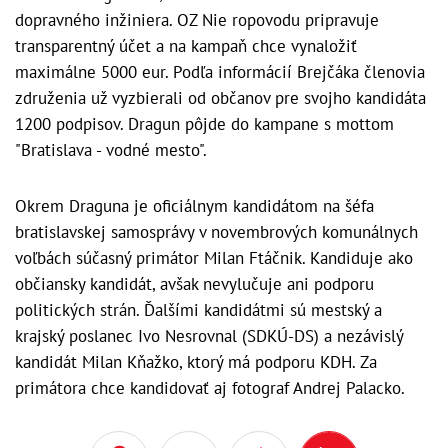
dopravného inžiniera. OZ Nie ropovodu pripravuje
transparentný účet a na kampaň chce vynaložiť
maximálne 5000 eur. Podľa informácií Brejčáka členovia
združenia už vyzbierali od občanov pre svojho kandidáta
1200 podpisov. Dragun pôjde do kampane s mottom
"Bratislava - vodné mesto".
Okrem Draguna je oficiálnym kandidátom na šéfa
bratislavskej samosprávy v novembrových komunálnych
voľbách súčasný primátor Milan Ftáčnik. Kandiduje ako
občiansky kandidát, avšak nevylučuje ani podporu
politických strán. Ďalšími kandidátmi sú mestský a
krajský poslanec Ivo Nesrovnal (SDKÚ-DS) a nezávislý
kandidát Milan Kňažko, ktorý má podporu KDH. Za
primátora chce kandidovať aj fotograf Andrej Palacko.