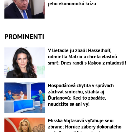
jeho ekonomickú krízu
PROMINENTI
V lietadle ju zbalil Hasselhoff,
odmietla Matrix a chcela vlastnú
smrť: Dnes randí s láskou z mladosti!
Hospodárová chytila v správach
záchvat smiechu, stiahla aj
Ďurianovú: Keď to zbadáte,
neudržíte sa ani vy!
Misska Vojtasová vyťahuje sexi
zbrane: Horúce zábery dokonalého