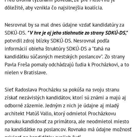
dôležité, aby vznikla čo najsilnejšia koalícia.
Nesrovnal by sa mal dnes údajne vzdať kandidatúry za
SDKÚ-DS.
"V hre je aj jeho stiahnutie zo strany SDKÚ-DS,"
potvrdil zdroj blízky SDKÚ-DS. Nesrovnal podľa
informácií obieha štruktúry SDKÚ-DS a "ťahá na
kandidátku súčasných mestských poslancov". Zo strany
Pavla Freša pomaly odchádzajú ľudia k Procházkovi, a to
nielen v Bratislave.
Sieť Radoslava Procházku sa pokúša na svoju stranu
získať nezávislých kandidátov, ktorí sú známi a majú aj
odborné zázemie. Jedným z nich je údajne aj mladý
architekt Matúš Vallo, ktorý odmietol Procházkovu
ponuku kandidovať za primátora, ale neodmietol miesto
na kandidátke na poslancov. Rovnako má údajne možnosť