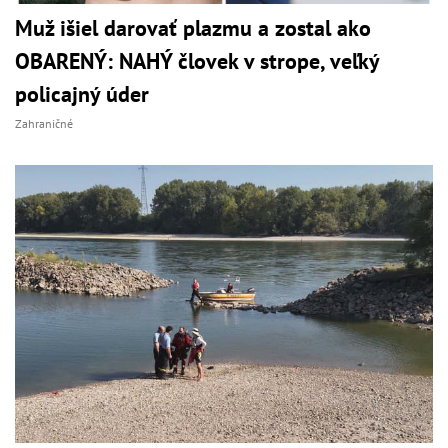
Muž išiel darovať plazmu a zostal ako
OBARENÝ: NAHÝ človek v strope, veľký
policajný úder
Zahraničné