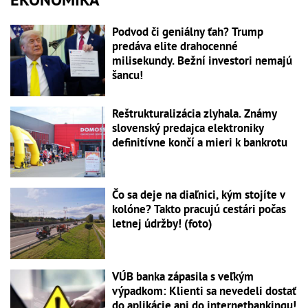
Podvod či geniálny ťah? Trump
predáva elite drahocenné
milisekundy. Bežní investori nemajú
šancu!
Reštrukturalizácia zlyhala. Známy
slovenský predajca elektroniky
definitívne končí a mieri k bankrotu
Čo sa deje na diaľnici, kým stojíte v
kolóne? Takto pracujú cestári počas
letnej údržby! (foto)
VÚB banka zápasila s veľkým
výpadkom: Klienti sa nevedeli dostať
do aplikácie ani do internetbankingu!