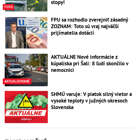
stopy!
FOTO
FPU sa rozhodlo zverejniť zásadný
ZOZNAM: Toto sú vraj najväčší
prijímatelia dotácií
AKTUÁLNE Nové informácie z
kúpaliska pri Šali: 8 ľudí skončilo v
nemocnici
AKTUALIZOVANÉ
SHMÚ varuje: V piatok silný vietor a
vysoké teploty v južných okresoch
Slovenska