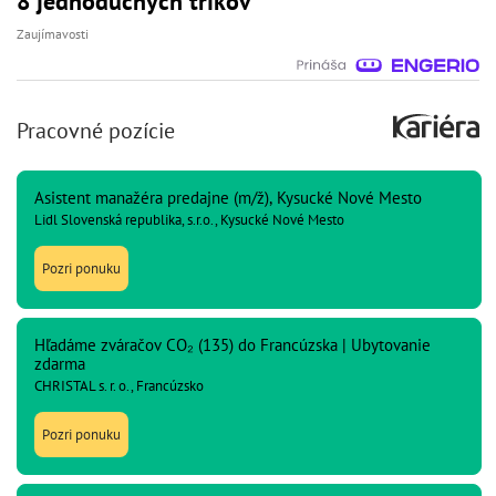
8 jednoduchých trikov
Zaujímavosti
Pracovné pozície
Asistent manažéra predajne (m/ž), Kysucké Nové Mesto
Lidl Slovenská republika, s.r.o., Kysucké Nové Mesto
Pozri ponuku
Hľadáme zváračov CO₂ (135) do Francúzska | Ubytovanie
zdarma
CHRISTAL s. r. o., Francúzsko
Pozri ponuku