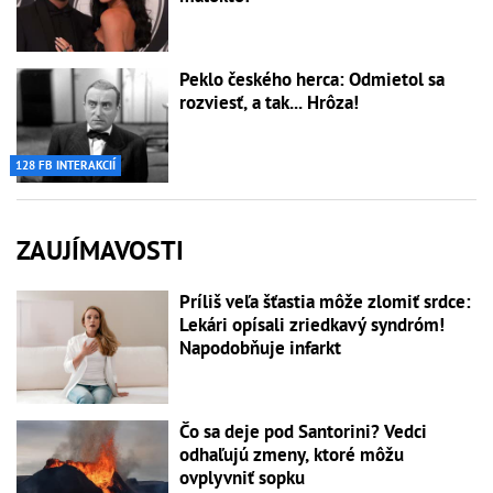
Peklo českého herca: Odmietol sa
rozviesť, a tak... Hrôza!
128 FB INTERAKCIÍ
ZAUJÍMAVOSTI
Príliš veľa šťastia môže zlomiť srdce:
Lekári opísali zriedkavý syndróm!
Napodobňuje infarkt
Čo sa deje pod Santorini? Vedci
odhaľujú zmeny, ktoré môžu
ovplyvniť sopku