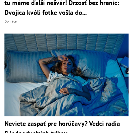
tu máme ďalší nešvár! Drzosť bez hraníc:
Dvojica kvôli fotke vošla do...
Domáce
Neviete zaspať pre horúčavy? Vedci radia