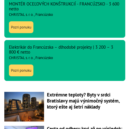
MONTÉR OCEĽOVÝCH KONŠTRUKCIÍ - FRANCÚZSKO - 3 600
netto
CHRISTAL s. r. o., Francúzsko
Pozri ponuku
Elektrikár do Francúzska – dlhodobé projekty | 3 200 – 3
800 € netto
CHRISTAL s. r. o., Francúzsko
Pozri ponuku
Extrémne teploty? Byty v srdci
Bratislavy majú výnimočný systém,
ktorý ešte aj šetrí náklady
Cesta od odberu krvi až po výsledok: