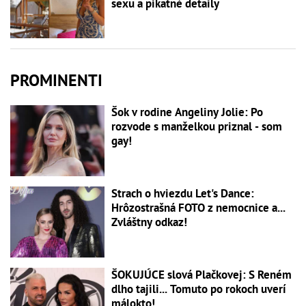
sexu a pikatné detaily
PROMINENTI
Šok v rodine Angeliny Jolie: Po
rozvode s manželkou priznal - som
gay!
Strach o hviezdu Let's Dance:
Hrôzostrašná FOTO z nemocnice a...
Zvláštny odkaz!
ŠOKUJÚCE slová Plačkovej: S Reném
dlho tajili... Tomuto po rokoch uverí
málokto!