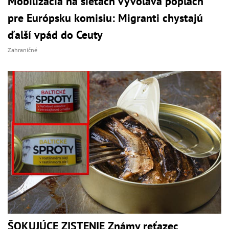
Mobilizácia na sieťach vyvoláva poplach
pre Európsku komisiu: Migranti chystajú
ďalší vpád do Ceuty
Zahraničné
ŠOKUJÚCE ZISTENIE Známy reťazec