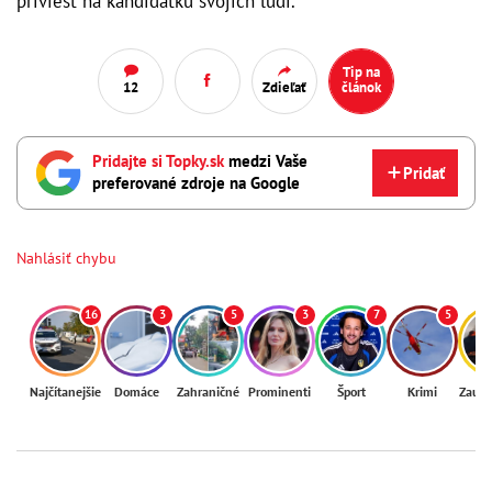
priviesť na kandidátku svojich ľudí.
Tip na
12
Zdieľať
článok
Pridajte si Topky.sk
medzi Vaše
Pridať
preferované zdroje na Google
Nahlásiť chybu
16
3
5
3
7
5
Najčítanejšie
Domáce
Zahraničné
Prominenti
Šport
Krimi
Zaují