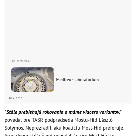
Medirex - laboratórium
Reklama
"Stále prebiehajú rokovania a máme viacero variantov,"
povedal pre TASR podpredseda Mostu-Híd László
Solymos. Neprezradil, akú koalíciu Most-Híd preferuje.
Pred dvoma týždňami povedal, že pre Most-Híd je