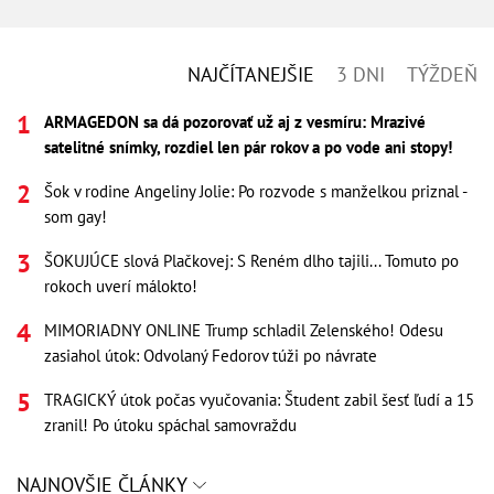
NAJČÍTANEJŠIE
3 DNI
TÝŽDEŇ
ARMAGEDON sa dá pozorovať už aj z vesmíru: Mrazivé
satelitné snímky, rozdiel len pár rokov a po vode ani stopy!
Šok v rodine Angeliny Jolie: Po rozvode s manželkou priznal -
som gay!
ŠOKUJÚCE slová Plačkovej: S Reném dlho tajili... Tomuto po
rokoch uverí málokto!
MIMORIADNY ONLINE Trump schladil Zelenského! Odesu
zasiahol útok: Odvolaný Fedorov túži po návrate
TRAGICKÝ útok počas vyučovania: Študent zabil šesť ľudí a 15
zranil! Po útoku spáchal samovraždu
NAJNOVŠIE ČLÁNKY