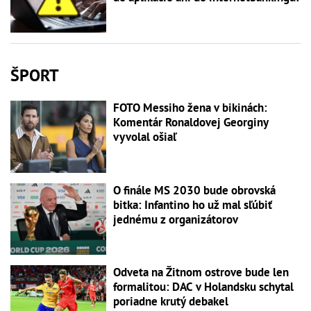
ŠPORT
FOTO Messiho žena v bikinách:
Komentár Ronaldovej Georginy
vyvolal ošiaľ
O finále MS 2030 bude obrovská
bitka: Infantino ho už mal sľúbiť
jednému z organizátorov
Odveta na Žitnom ostrove bude len
formalitou: DAC v Holandsku schytal
poriadne krutý debakel