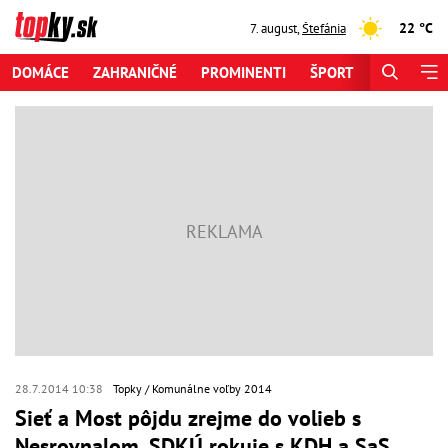
22 °C
7. august
,
Štefánia
DOMÁCE
ZAHRANIČNÉ
PROMINENTI
ŠPORT
ZAUJÍMAV
28.7.2014 10:38
Topky
Komunálne voľby 2014
Sieť a Most pôjdu zrejme do volieb s
Nesrovnalom, SDKÚ rokuje s KDH a SaS