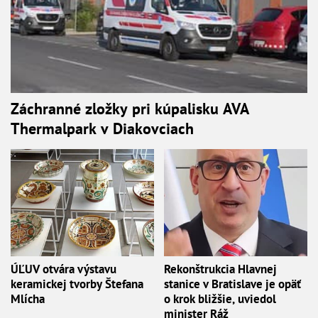
Záchranné zložky pri kúpalisku AVA
Thermalpark v Diakovciach
ÚĽUV otvára výstavu
Rekonštrukcia Hlavnej
keramickej tvorby Štefana
stanice v Bratislave je opäť
Mlícha
o krok bližšie, uviedol
minister Ráž