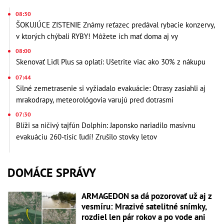
08:30
ŠOKUJÚCE ZISTENIE Známy reťazec predával rybacie konzervy,
v ktorých chýbali RYBY! Môžete ich mať doma aj vy
08:00
Skenovať Lidl Plus sa oplatí: Ušetrite viac ako 30% z nákupu
07:44
Silné zemetrasenie si vyžiadalo evakuácie: Otrasy zasiahli aj
mrakodrapy, meteorológovia varujú pred dotrasmi
07:30
Blíži sa ničivý tajfún Dolphin: Japonsko nariadilo masívnu
evakuáciu 260-tisíc ľudí! Zrušilo stovky letov
DOMÁCE SPRÁVY
ARMAGEDON sa dá pozorovať už aj z
vesmíru: Mrazivé satelitné snímky,
rozdiel len pár rokov a po vode ani