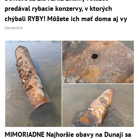
predával rybacie konzervy, v ktorých
chýbali RYBY! Môžete ich mať doma aj vy
Zahraničné
MIMORIADNE Najhoršie obavy na Dunaji sa