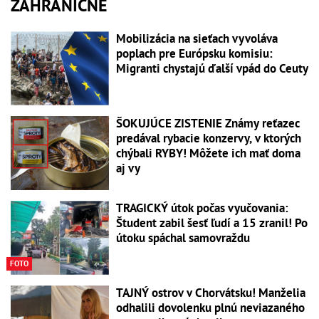
ZAHRANIČNÉ
Mobilizácia na sieťach vyvoláva
poplach pre Európsku komisiu:
Migranti chystajú ďalší vpád do Ceuty
ŠOKUJÚCE ZISTENIE Známy reťazec
predával rybacie konzervy, v ktorých
chýbali RYBY! Môžete ich mať doma
aj vy
TRAGICKÝ útok počas vyučovania:
Študent zabil šesť ľudí a 15 zranil! Po
útoku spáchal samovraždu
FOTO
TAJNÝ ostrov v Chorvátsku! Manželia
odhalili dovolenku plnú neviazaného