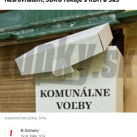
Ilustračné foto (Zdroj: SITA)
© Zoznam/
TASR,
Foto
: SITA