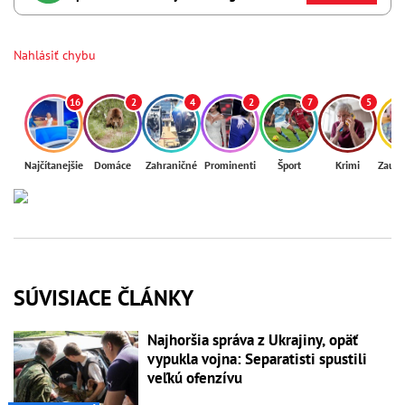
Nahlásiť chybu
16
2
4
2
7
5
Najčítanejšie
Domáce
Zahraničné
Prominenti
Šport
Krimi
Zaují
SÚVISIACE ČLÁNKY
Najhoršia správa z Ukrajiny, opäť
vypukla vojna: Separatisti spustili
veľkú ofenzívu