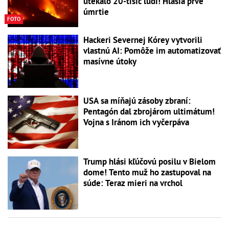
utekalo 20-tisíc ľudí! Hlásia prvé
úmrtie
FOTO
Hackeri Severnej Kórey vytvorili
vlastnú AI: Pomôže im automatizovať
masívne útoky
USA sa míňajú zásoby zbraní:
Pentagón dal zbrojárom ultimátum!
Vojna s Iránom ich vyčerpáva
Trump hlási kľúčovú posilu v Bielom
dome! Tento muž ho zastupoval na
súde: Teraz mieri na vrchol