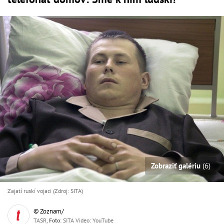
Zobraziť galériu
(6)
Zajatí ruskí vojaci (Zdroj: SITA)
© Zoznam/
TASR,
Foto
: SITA Video: YouTube