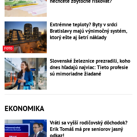
nechcete zbytočne riskovať?
Extrémne teploty? Byty v srdci
Bratislavy majú výnimočný systém,
ktorý ešte aj šetrí náklady
FOTO
Slovenské železnice prezradili, koho
dnes hľadajú najviac: Tieto profesie
sú mimoriadne žiadané
EKONOMIKA
Vráti sa vyšší rodičovský dôchodok?
Erik Tomáš má pre seniorov jasný
odkaz!