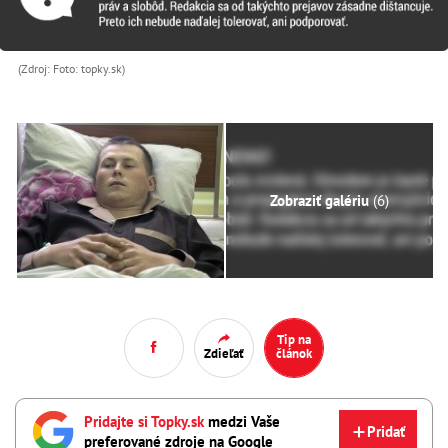
(Zdroj: Foto: topky.sk)
Zobraziť galériu
(6)
Tip na
Zdieľať
článok
Pridajte si Topky.sk
medzi Vaše
Pridať
preferované zdroje na Google