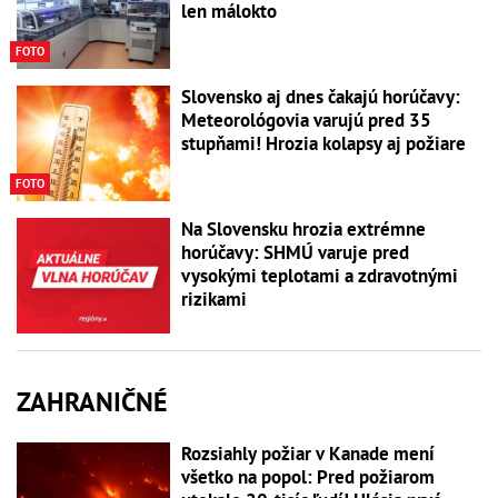
len málokto
FOTO
Slovensko aj dnes čakajú horúčavy:
Meteorológovia varujú pred 35
stupňami! Hrozia kolapsy aj požiare
FOTO
Na Slovensku hrozia extrémne
horúčavy: SHMÚ varuje pred
vysokými teplotami a zdravotnými
rizikami
ZAHRANIČNÉ
Rozsiahly požiar v Kanade mení
všetko na popol: Pred požiarom