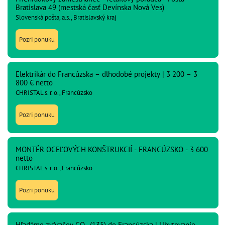
Bratislava 49 (mestská časť Devínska Nová Ves)
Slovenská pošta, a.s., Bratislavský kraj
Pozri ponuku
Elektrikár do Francúzska – dlhodobé projekty | 3 200 – 3
800 € netto
CHRISTAL s. r. o., Francúzsko
Pozri ponuku
MONTÉR OCEĽOVÝCH KONŠTRUKCIÍ - FRANCÚZSKO - 3 600
netto
CHRISTAL s. r. o., Francúzsko
Pozri ponuku
Hľadáme zváračov CO₂ (135) do Francúzska | Ubytovanie