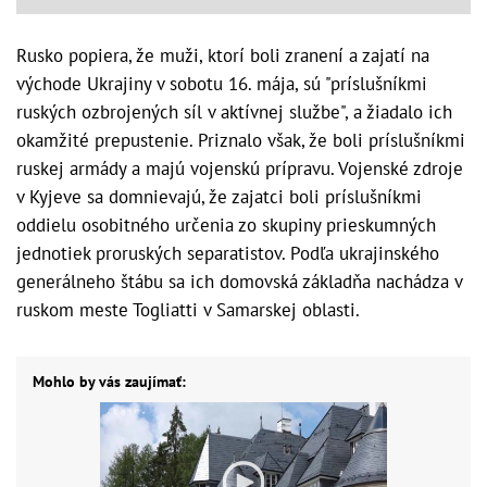
Rusko popiera, že muži, ktorí boli zranení a zajatí na
východe Ukrajiny v sobotu 16. mája, sú "príslušníkmi
ruských ozbrojených síl v aktívnej službe", a žiadalo ich
okamžité prepustenie. Priznalo však, že boli príslušníkmi
ruskej armády a majú vojenskú prípravu. Vojenské zdroje
v Kyjeve sa domnievajú, že zajatci boli príslušníkmi
oddielu osobitného určenia zo skupiny prieskumných
jednotiek proruských separatistov. Podľa ukrajinského
generálneho štábu sa ich domovská základňa nachádza v
ruskom meste Togliatti v Samarskej oblasti.
Mohlo by vás zaujímať: