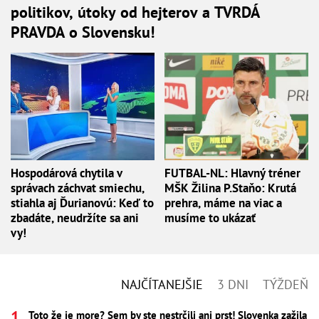
politikov, útoky od hejterov a TVRDÁ
PRAVDA o Slovensku!
Hospodárová chytila v
FUTBAL-NL: Hlavný tréner
správach záchvat smiechu,
MŠK Žilina P.Staňo: Krutá
stiahla aj Ďurianovú: Keď to
prehra, máme na viac a
zbadáte, neudržíte sa ani
musíme to ukázať
vy!
NAJČÍTANEJŠIE
3 DNI
TÝŽDEŇ
Toto že je more? Sem by ste nestrčili ani prst! Slovenka zažila