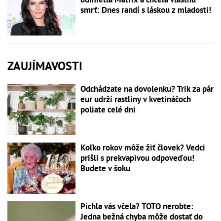
smrť: Dnes randí s láskou z mladosti!
ZAUJÍMAVOSTI
Odchádzate na dovolenku? Trik za pár
eur udrží rastliny v kvetináčoch
poliate celé dni
Koľko rokov môže žiť človek? Vedci
prišli s prekvapivou odpoveďou!
Budete v šoku
Pichla vás včela? TOTO nerobte:
Jedna bežná chyba môže dostať do