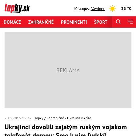
23 °C
10. august
,
Vavrinec
DOMÁCE
ZAHRANIČNÉ
PROMINENTI
ŠPORT
ZAUJÍMAV
20.5.2015 15:32
Topky
Zahraničné
Ukrajina v kríze
Ukrajinci dovolili zajatým ruským vojakom
telefonát domov: Sme k nim ľudskí!