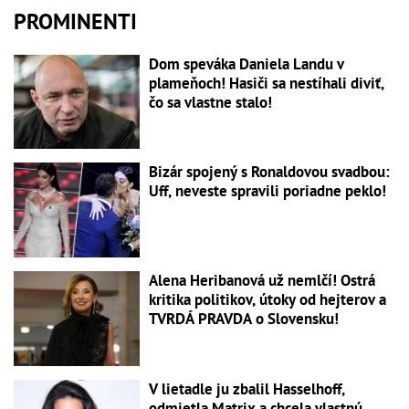
PROMINENTI
Dom speváka Daniela Landu v
plameňoch! Hasiči sa nestíhali diviť,
čo sa vlastne stalo!
Bizár spojený s Ronaldovou svadbou:
Uff, neveste spravili poriadne peklo!
Alena Heribanová už nemlčí! Ostrá
kritika politikov, útoky od hejterov a
TVRDÁ PRAVDA o Slovensku!
V lietadle ju zbalil Hasselhoff,
odmietla Matrix a chcela vlastnú