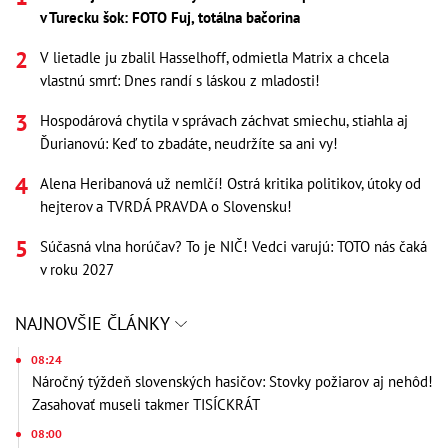
v Turecku šok: FOTO Fuj, totálna bačorina
V lietadle ju zbalil Hasselhoff, odmietla Matrix a chcela
vlastnú smrť: Dnes randí s láskou z mladosti!
Hospodárová chytila v správach záchvat smiechu, stiahla aj
Ďurianovú: Keď to zbadáte, neudržíte sa ani vy!
Alena Heribanová už nemlčí! Ostrá kritika politikov, útoky od
hejterov a TVRDÁ PRAVDA o Slovensku!
Súčasná vlna horúčav? To je NIČ! Vedci varujú: TOTO nás čaká
v roku 2027
NAJNOVŠIE ČLÁNKY
08:24
Náročný týždeň slovenských hasičov: Stovky požiarov aj nehôd!
Zasahovať museli takmer TISÍCKRÁT
08:00