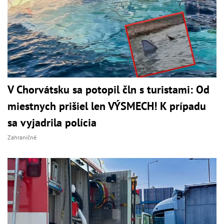
V Chorvátsku sa potopil čln s turistami: Od
miestnych prišiel len VÝSMECH! K prípadu
sa vyjadrila polícia
Zahraničné