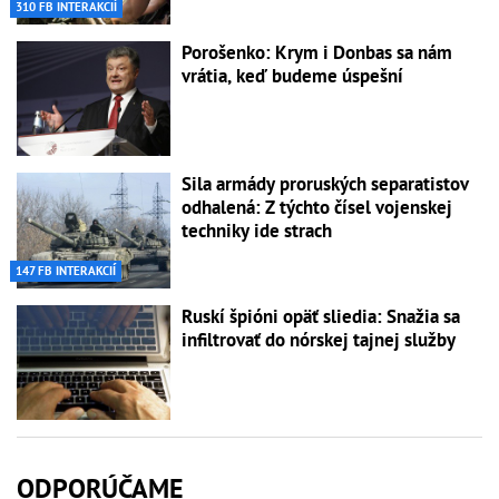
310 FB INTERAKCIÍ
Porošenko: Krym i Donbas sa nám
vrátia, keď budeme úspešní
Sila armády proruských separatistov
odhalená: Z týchto čísel vojenskej
techniky ide strach
147 FB INTERAKCIÍ
Ruskí špióni opäť sliedia: Snažia sa
infiltrovať do nórskej tajnej služby
ODPORÚČAME