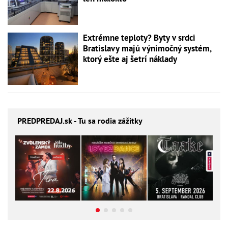
Extrémne teploty? Byty v srdci
Bratislavy majú výnimočný systém,
ktorý ešte aj šetrí náklady
PREDPREDAJ
.sk - Tu sa rodia zážitky