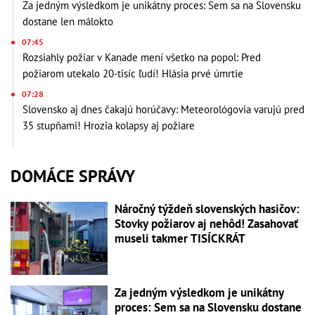
Za jedným výsledkom je unikátny proces: Sem sa na Slovensku
dostane len málokto
07:45
Rozsiahly požiar v Kanade mení všetko na popol: Pred
požiarom utekalo 20-tisíc ľudí! Hlásia prvé úmrtie
07:28
Slovensko aj dnes čakajú horúčavy: Meteorológovia varujú pred
35 stupňami! Hrozia kolapsy aj požiare
DOMÁCE SPRÁVY
Náročný týždeň slovenských hasičov:
Stovky požiarov aj nehôd! Zasahovať
museli takmer TISÍCKRÁT
Za jedným výsledkom je unikátny
proces: Sem sa na Slovensku dostane