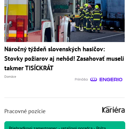
Náročný týždeň slovenských hasičov:
Stovky požiarov aj nehôd! Zasahovať museli
takmer TISÍCKRÁT
Domáce
Pracovné pozície
Priehradkový zamestnanec - retailový poradca - Pošta