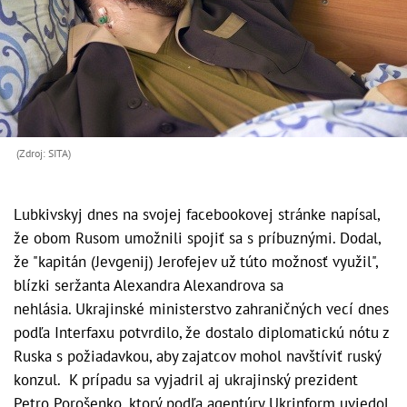
(Zdroj: SITA)
Lubkivskyj dnes na svojej facebookovej stránke napísal,
že obom Rusom umožnili spojiť sa s príbuznými. Dodal,
že "kapitán (Jevgenij) Jerofejev už túto možnosť využil",
blízki seržanta Alexandra Alexandrova sa
nehlásia. Ukrajinské ministerstvo zahraničných vecí dnes
podľa Interfaxu potvrdilo, že dostalo diplomatickú nótu z
Ruska s požiadavkou, aby zajatcov mohol navštíviť ruský
konzul. K prípadu sa vyjadril aj ukrajinský prezident
Petro Porošenko, ktorý podľa agentúry Ukrinform uviedol,