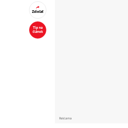
Zdieľať
Tip na
článok
Reklama