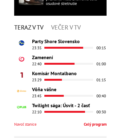
osudové stretnutie
TERAZ V TV
VEČER V TV
Party Shore Slovensko
23:35
00:15
Zamenení
22:40
01:00
Komisár Montalbano
23:29
01:15
Vôňa vášne
23:45
00:40
Twilight sága: Úsvit - 2 časť
22:10
00:30
Navoľ stanice
Celý program