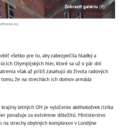
Zobraziť galériu
(8)
ofimedia.sk)
obiť všetko pre to, aby zabezpečila hladký a
cich Olympijských hier, ktoré sa už o pár dní
atrenia však až príliš zasahujú do života radových
ti tomu, že na strechách ich domov armáda
 krajiny letných OH je vylúčenie akéhokoľvek rizika
ier považuje za extrémne dôležitú. Ministerstvo
lo na strechy obytných komplexov v Londýne