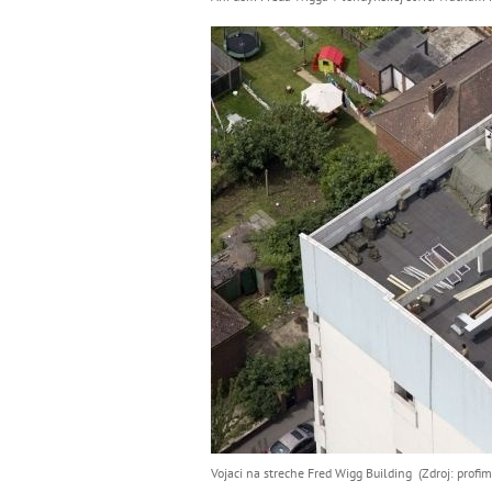
Vojaci na streche Fred Wigg Building (Zdroj: profim