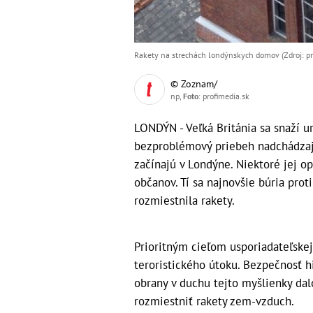
Rakety na strechách londýnskych domov (Zdroj: pr
© Zoznam/
np,
Foto
: profimedia.sk
LONDÝN - Veľká Británia sa snaží ur
bezproblémový priebeh nadchádzajú
začínajú v Londýne. Niektoré jej op
občanov. Tí sa najnovšie búria pro
rozmiestnila rakety.
Prioritným cieľom usporiadateľskej
teroristického útoku. Bezpečnosť h
obrany v duchu tejto myšlienky da
rozmiestniť rakety zem-vzduch.