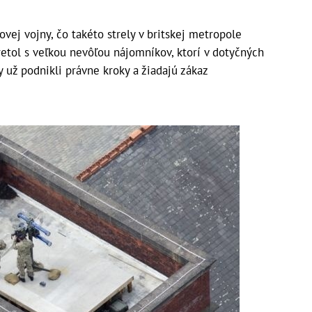
ovej vojny, čo takéto strely v britskej metropole
retol s veľkou nevôľou nájomníkov, ktorí v dotyčných
 už podnikli právne kroky a žiadajú zákaz