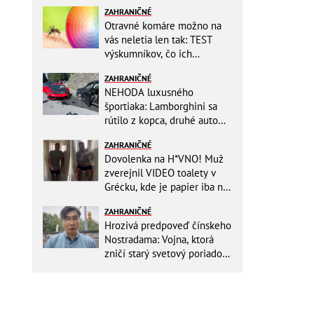
ZAHRANIČNÉ
Otravné komáre možno na
vás neletia len tak: TEST
výskumníkov, čo ich
priťahujú najviac?
ZAHRANIČNÉ
NEHODA luxusného
športiaka: Lamborghini sa
rútilo z kopca, druhé auto
dopadlo po čelnej zrážke
ZAHRANIČNÉ
horšie
Dovolenka na H*VNO! Muž
zverejnil VIDEO toalety v
Grécku, kde je papier iba na
OKRASU: Utrieť sa musíte ísť
ZAHRANIČNÉ
do kuchyne
Hrozivá predpoveď čínskeho
Nostradama: Vojna, ktorá
zničí starý svetový poriadok!
Už sa viackrát nemýlil