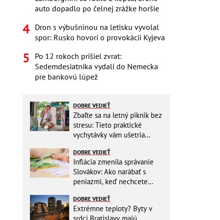
auto dopadlo po čelnej zrážke horšie
Dron s výbušninou na letisku vyvolal
spor: Rusko hovorí o provokácii Kyjeva
Po 12 rokoch prišiel zvrat:
Sedemdesiatnika vydali do Nemecka
pre bankovú lúpež
DOBRE VEDIEŤ
Zbaľte sa na letný piknik bez
stresu: Tieto praktické
vychytávky vám ušetria
miesto v batohu!
DOBRE VEDIEŤ
Inflácia zmenila správanie
Slovákov: Ako narábať s
peniazmi, keď nechcete
zbytočne riskovať?
DOBRE VEDIEŤ
Extrémne teploty? Byty v
srdci Bratislavy majú