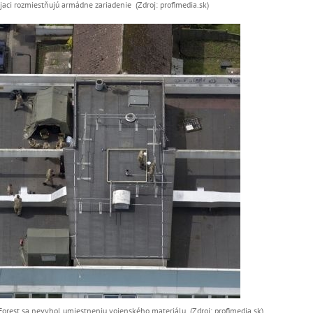
aci rozmiestňujú armádne zariadenie (Zdroj: profimedia.sk)
orest sa nevyhol umiestneniu vojenského materiálu (Zdroj: profimedia.sk)