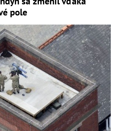
dýn sa zmenil vďaka
vé pole