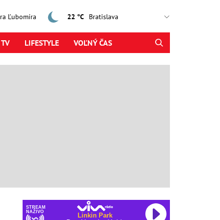
jtra Ľubomíra
22 °C
 TV
LIFESTYLE
VOĽNÝ ČAS
STREAM
NAŽIVO
Linkin Park