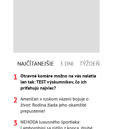
NAJČÍTANEJŠIE
3 DNI
TÝŽDEŇ
Otravné komáre možno na vás neletia
len tak: TEST výskumníkov, čo ich
priťahujú najviac?
Američan v ruskom väzení bojuje o
život: Rodina žiada jeho okamžité
prepustenie!
NEHODA luxusného športiaka:
Lamborghini sa rútilo z kopca, druhé