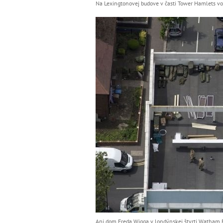
Na Lexingtonovej budove v časti Tower Hamlets voj
Ani dom Freda Wigga v londýnskej štvrti Watham F