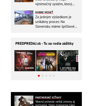
výnimočný systém, ktorý
ešte aj šetrí náklady
DOBRE VEDIEŤ
Za jedným výsledkom je
unikátny proces: Na
Slovensku máme špičkové
pracovisko
PREDPREDAJ
.sk - Tu sa rodia zážitky
PARTNERSKÉ VZŤAHY
Víkend prinesie veľké zmeny aj
priznania: Tieto znamenia čaká