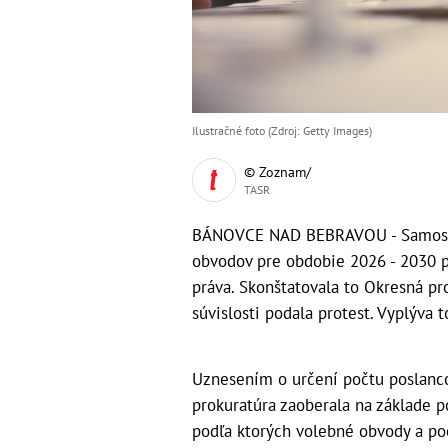
Ilustračné foto (Zdroj: Getty Images)
© Zoznam/
TASR
BÁNOVCE NAD BEBRAVOU - Samosprá
obvodov pre obdobie 2026 - 2030 
práva. Skonštatovala to Okresná pr
súvislosti podala protest. Vyplýva t
Uznesením o určení počtu poslanco
prokuratúra zaoberala na základe p
podľa ktorých volebné obvody a po