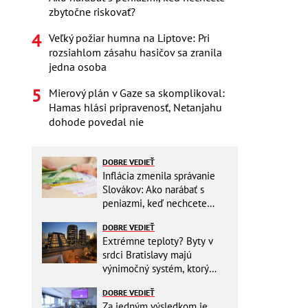
zbytočne riskovať?
Veľký požiar humna na Liptove: Pri
rozsiahlom zásahu hasičov sa zranila
jedna osoba
Mierový plán v Gaze sa skomplikoval:
Hamas hlási pripravenosť, Netanjahu
dohode povedal nie
DOBRE VEDIEŤ
Inflácia zmenila správanie
Slovákov: Ako narábať s
peniazmi, keď nechcete
zbytočne riskovať?
DOBRE VEDIEŤ
Extrémne teploty? Byty v
srdci Bratislavy majú
výnimočný systém, ktorý
ešte aj šetrí náklady
DOBRE VEDIEŤ
Za jedným výsledkom je