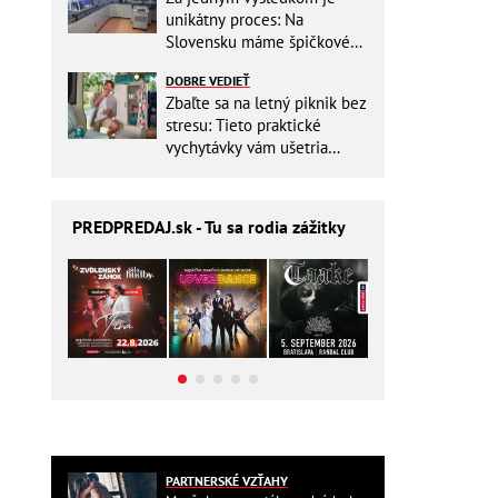
unikátny proces: Na
Slovensku máme špičkové
pracovisko
DOBRE VEDIEŤ
Zbaľte sa na letný piknik bez
stresu: Tieto praktické
vychytávky vám ušetria
miesto v batohu!
PREDPREDAJ
.sk - Tu sa rodia zážitky
PARTNERSKÉ VZŤAHY