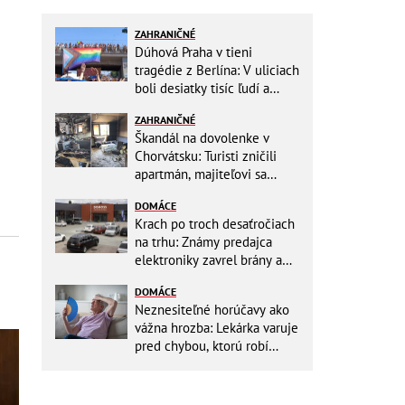
ZAHRANIČNÉ
Dúhová Praha v tieni
tragédie z Berlína: V uliciach
boli desiatky tisíc ľudí a
stovky policajtov
ZAHRANIČNÉ
Škandál na dovolenke v
Chorvátsku: Turisti zničili
apartmán, majiteľovi sa
vysmievali a ešte chcú
DOMÁCE
preplatiť hotel
Krach po troch desaťročiach
na trhu: Známy predajca
elektroniky zavrel brány a
mieri do bankrotu!
DOMÁCE
Neznesiteľné horúčavy ako
vážna hrozba: Lekárka varuje
pred chybou, ktorú robí
väčšina starších ľudí!