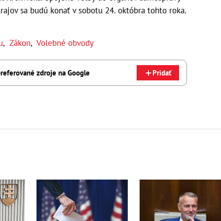
ajov sa budú konať v sobotu 24. októbra tohto roka.
u
,
Zákon
,
Volebné obvody
referované zdroje na Google
Pridať