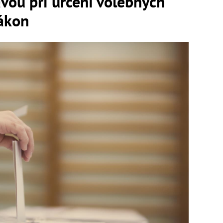
vou pri určení volebných
zákon