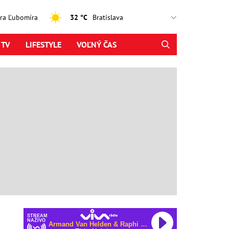
jtra Ľubomíra
32 °C
 TV
LIFESTYLE
VOĽNÝ ČAS
STREAM
NAŽIVO
Armand Van Helden & Raphi & George Reid