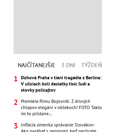
NAJČÍTANEJŠIE
3 DNI
TÝŽDEŇ
Dúhová Praha v tieni tragédie z Berlína:
V uliciach boli desiatky tisíc ľudí a
stovky policajtov
Premiéra filmu Bojovník: Z drsných
chlapov elegáni v oblekoch! FOTO Takto
im to pristane...
Inflácia zmenila správanie Slovákov:
Ako narábať s peniazmi, keď nechcete