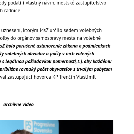
edy podali i vlastný návrh, mestské zastupiteľstvo
h radnice.
ri uznesení, ktorým MsZ určilo sedem volebných
voľby do orgánov samosprávy mesta na volebné
Z bolo porušené ustanovenie zákona o podmienkach
ty volebných obvodov a počty v nich volených
e s legálnou požiadavkou pomernosti, t. j. aby každému
ibližne rovnaký počet obyvateľov s trvalým pobytom
al zastupujúci hovorca KP Trenčín Vlastimil
archívne video