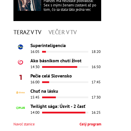
Manžel ma neustále podvádzal:
Sex s inými ženami zastavil až po
tom, čo sa stala táto jedna vec
TERAZ V TV
VEČER V TV
Superinteligencia
16:05
18:20
Ako básnikom chutí život
14:30
16:50
Pečie celé Slovensko
16:00
17:45
Chuť na lásku
15:45
17:30
Twilight sága: Úsvit - 2 časť
14:00
16:25
Navoľ stanice
Celý program