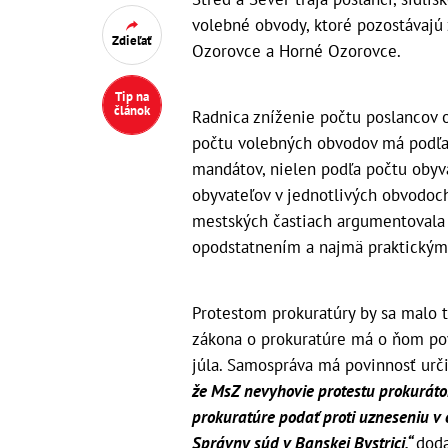
volebné obvody, ktoré pozostávajú 
Zdieľať
Ozorovce a Horné Ozorovce.
Tip na
článok
Radnica zníženie počtu poslancov 
počtu volebných obvodov má podľa 
mandátov, nielen podľa počtu obyva
obyvateľov v jednotlivých obvodoc
mestských častiach argumentovala
opodstatnením a najmä praktickým
Protestom prokuratúry by sa malo t
zákona o prokuratúre má o ňom pov
júla. Samospráva má povinnosť urči
že MsZ nevyhovie protestu prokuráto
prokuratúre podať proti uzneseniu v
Správny súd v Banskej Bystrici,“
doda