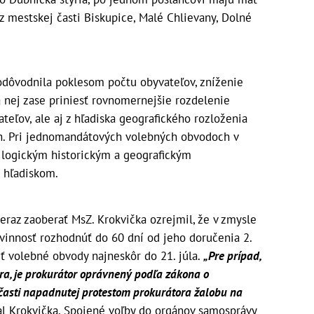
z mestskej časti Biskupice, Malé Chlievany, Dolné
odôvodnila poklesom počtu obyvateľov, zníženie
nej zase priniesť rovnomernejšie rozdelenie
teľov, ale aj z hľadiska geografického rozloženia
h. Pri jednomandátových volebných obvodoch v
 logickým historickým a geografickým
 hľadiskom.
eraz zaoberať MsZ. Krokvička ozrejmil, že v zmysle
innosť rozhodnúť do 60 dní od jeho doručenia 2.
ť volebné obvody najneskôr do 21. júla.
„Pre prípad,
ra, je prokurátor oprávnený podľa zákona o
 časti napadnutej protestom prokurátora žalobu na
l Krokvička. Spojené voľby do orgánov samosprávy