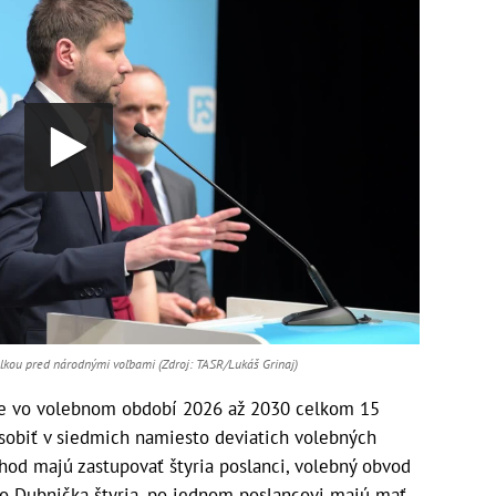
kou pred národnými voľbami (Zdroj: TASR/Lukáš Grinaj)
e vo volebnom období 2026 až 2030 celkom 15
sobiť v siedmich namiesto deviatich volebných
hod majú zastupovať štyria poslanci, volebný obvod
isko Dubnička štyria, po jednom poslancovi majú mať