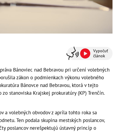
Vypočuť
článok
va Bánoviec nad Bebravou pri určení volebných
porušila zákon o podmienkach výkonu volebného
okuratúra Bánovce nad Bebravou, ktorá v tejto
o zo stanoviska Krajskej prokuratúry (KP) Trenčín.
v a volebných obvodov z apríla tohto roka sa
odnetu. Ten podala skupina mestských poslancov,
čty poslancov nerešpektujú ústavný princíp o