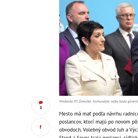
Predseda PS Šimečka: Komunálne voľby budú generál
1
Mesto má mať podľa návrhu radnic
poslancov, ktorí majú po novom pô
obvodoch. Volebný obvod Juh a Výc
Stred a Sever traja poslanci, sídl