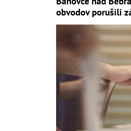
Bánovce nad Bebra
obvodov porušili 