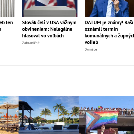
eb len
Slovák čelí v USA vážnym
DÁTUM je známy! Raši
o
obvineniam: Nelegálne
oznámil termín
hlasoval vo voľbách
komunálnych a župnýc
volieb
Zahraničné
Domáce