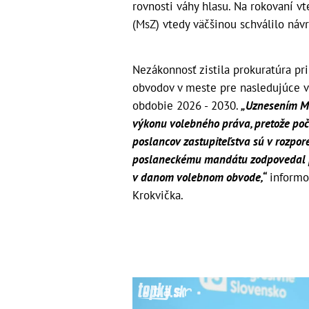
rovnosti váhy hlasu. Na rokovaní vt
(MsZ) vtedy väčšinou schválilo návr
Nezákonnosť zistila prokuratúra p
obvodov v meste pre nasledujúce 
obdobie 2026 - 2030.
„Uznesením Ms
výkonu volebného práva, pretože poč
poslancov zastupiteľstva sú v rozpor
poslaneckému mandátu zodpovedal pr
v danom volebnom obvode,“
informov
Krokvička.