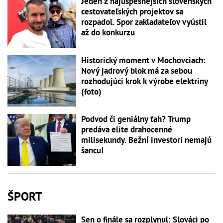
Jeden z najúspešnejších slovenských
cestovateľských projektov sa
rozpadol. Spor zakladateľov vyústil
až do konkurzu
Historický moment v Mochovciach:
Nový jadrový blok má za sebou
rozhodujúci krok k výrobe elektriny
(foto)
Podvod či geniálny ťah? Trump
predáva elite drahocenné
milisekundy. Bežní investori nemajú
šancu!
ŠPORT
Sen o finále sa rozplynul: Slováci po