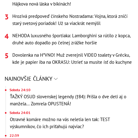
Hájkova nová láska v bikinách!
Hrozivá predpoveď čínskeho Nostradama: Vojna, ktorá zničí
starý svetový poriadok! Už sa viackrát nemýlil
NEHODA luxusného športiaka: Lamborghini sa rútilo z kopca,
druhé auto dopadlo po čelnej zrážke horšie
Dovolenka na H*VNO! Muž zverejnil VIDEO toalety v Grécku,
kde je papier iba na OKRASU: Utrieť sa musíte ísť do kuchyne
NAJNOVŠIE ČLÁNKY
Sobota 24:10
ŤAŽKÝ OSUD slovenskej legendy (†84): Prišla o dve deti aj o
manžela... Zomrela OPUSTENÁ!
Sobota 24:01
Otravné komáre možno na vás neletia len tak: TEST
výskumníkov, čo ich priťahujú najviac?
22:39