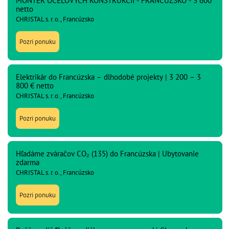
MONTÉR OCEĽOVÝCH KONŠTRUKCIÍ - FRANCÚZSKO - 3 600
netto
CHRISTAL s. r. o., Francúzsko
Pozri ponuku
Elektrikár do Francúzska – dlhodobé projekty | 3 200 – 3
800 € netto
CHRISTAL s. r. o., Francúzsko
Pozri ponuku
Hľadáme zváračov CO₂ (135) do Francúzska | Ubytovanie
zdarma
CHRISTAL s. r. o., Francúzsko
Pozri ponuku