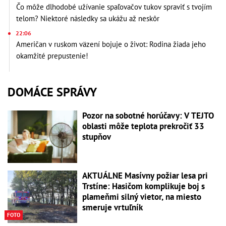
Čo môže dlhodobé užívanie spaľovačov tukov spraviť s tvojím
telom? Niektoré následky sa ukážu až neskôr
22:06
Američan v ruskom väzení bojuje o život: Rodina žiada jeho
okamžité prepustenie!
DOMÁCE SPRÁVY
Pozor na sobotné horúčavy: V TEJTO
oblasti môže teplota prekročiť 33
stupňov
AKTUÁLNE Masívny požiar lesa pri
Trstíne: Hasičom komplikuje boj s
plameňmi silný vietor, na miesto
smeruje vrtuľník
FOTO