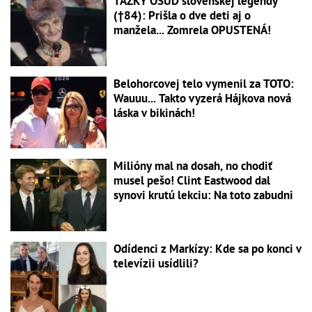
ŤAŽKÝ OSUD slovenskej legendy
(†84): Prišla o dve deti aj o
manžela... Zomrela OPUSTENÁ!
Belohorcovej telo vymenil za TOTO:
Wauuu... Takto vyzerá Hájkova nová
láska v bikinách!
Milióny mal na dosah, no chodiť
musel pešo! Clint Eastwood dal
synovi krutú lekciu: Na toto zabudni
Odídenci z Markízy: Kde sa po konci v
televízii usídlili?