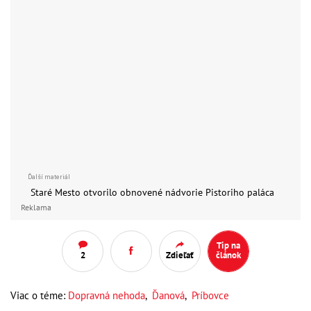
Staré Mesto otvorilo obnovené
nádvorie Pistoriho paláca
Reklama
Tip na
2
Zdieľať
článok
Viac o téme:
Dopravná nehoda
,
Ďanová
,
Príbovce