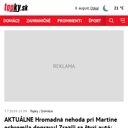
21 °C
8. august
,
Oskar
DOMÁCE
ZAHRANIČNÉ
PROMINENTI
ŠPORT
ZAUJÍMAV
7.7.2026 15:59
Topky
Domáce
AKTUÁLNE Hromadná nehoda pri Martine
ochromila dopravu! Zrazili sa štyri autá: