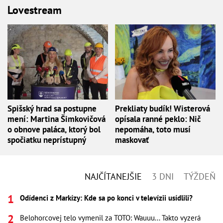
Lovestream
Spišský hrad sa postupne
Prekliaty budík! Wisterová
mení: Martina Šimkovičová
opísala ranné peklo: Nič
o obnove paláca, ktorý bol
nepomáha, toto musí
spočiatku neprístupný
maskovať
NAJČÍTANEJŠIE
3 DNI
TÝŽDEŇ
Odídenci z Markízy: Kde sa po konci v televízii usídlili?
Belohorcovej telo vymenil za TOTO: Wauuu... Takto vyzerá