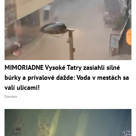
MIMORIADNE Vysoké Tatry zasiahli silné
búrky a prívalové dažde: Voda v mestách sa
valí ulicami!
Domáce