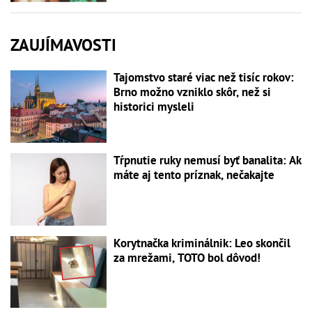
ZAUJÍMAVOSTI
Tajomstvo staré viac než tisíc rokov:
Brno možno vzniklo skôr, než si
historici mysleli
Tŕpnutie ruky nemusí byť banalita: Ak
máte aj tento príznak, nečakajte
Korytnačka kriminálnik: Leo skončil
za mrežami, TOTO bol dôvod!