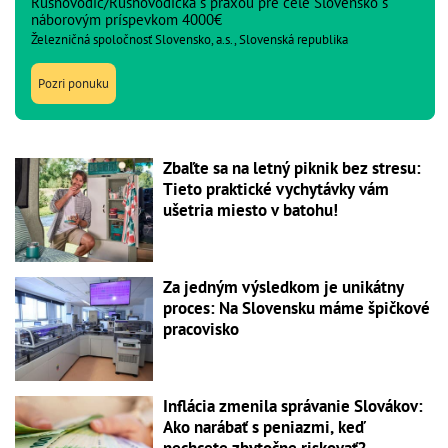
Rušňovodič/Rušňovodička s praxou pre celé Slovensko s
náborovým príspevkom 4000€
Železničná spoločnosť Slovensko, a.s., Slovenská republika
Pozri ponuku
Zbaľte sa na letný piknik bez stresu:
Tieto praktické vychytávky vám
ušetria miesto v batohu!
Za jedným výsledkom je unikátny
proces: Na Slovensku máme špičkové
pracovisko
Inflácia zmenila správanie Slovákov:
Ako narábať s peniazmi, keď