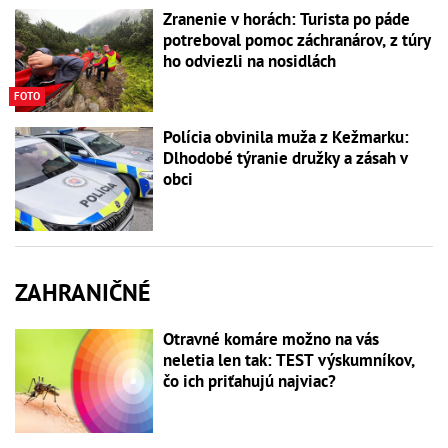
Zranenie v horách: Turista po páde
potreboval pomoc záchranárov, z túry
ho odviezli na nosidlách
FOTO
Polícia obvinila muža z Kežmarku:
Dlhodobé týranie družky a zásah v
obci
ZAHRANIČNÉ
Otravné komáre možno na vás
neletia len tak: TEST výskumníkov,
čo ich priťahujú najviac?