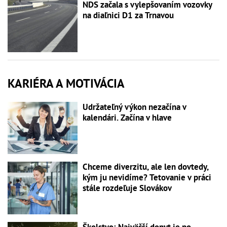
NDS začala s vylepšovaním vozovky
na diaľnici D1 za Trnavou
KARIÉRA A MOTIVÁCIA
Udržateľný výkon nezačína v
kalendári. Začína v hlave
Chceme diverzitu, ale len dovtedy,
kým ju nevidíme? Tetovanie v práci
stále rozdeľuje Slovákov
Školstvo: Najväčší dopyt je po