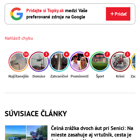
Pridajte si Topky.sk
medzi Vaše
Pridať
preferované zdroje na Google
Nahlásiť chybu
16
3
4
4
7
5
Najčítanejšie
Domáce
Zahraničné
Prominenti
Šport
Krimi
Zaují
SÚVISIACE ČLÁNKY
Čelná zrážka dvoch áut pri Senici: Na
mieste zasahuje aj vrtuľník, cesta je