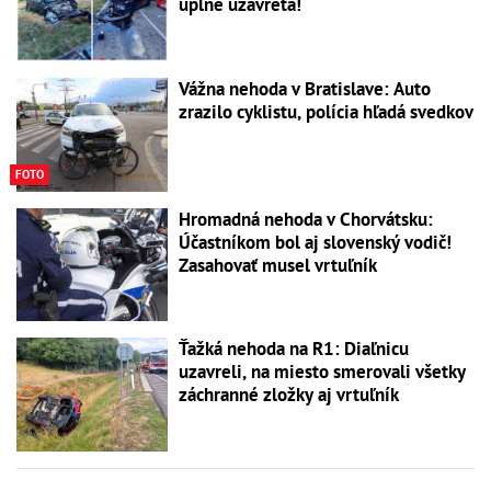
úplne uzavretá!
Vážna nehoda v Bratislave: Auto
zrazilo cyklistu, polícia hľadá svedkov
FOTO
Hromadná nehoda v Chorvátsku:
Účastníkom bol aj slovenský vodič!
Zasahovať musel vrtuľník
Ťažká nehoda na R1: Diaľnicu
uzavreli, na miesto smerovali všetky
záchranné zložky aj vrtuľník