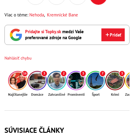
Viac o téme:
Nehoda
,
Kremnické Bane
Pridajte si Topky.sk
medzi Vaše
Pridať
preferované zdroje na Google
Nahlásiť chybu
16
3
2
3
7
3
Najčítanejšie
Domáce
Zahraničné
Prominenti
Šport
Krimi
Zaují
SÚVISIACE ČLÁNKY