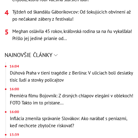
Týždeň od škandálu Gáboríkovcov: Od šokujúcich obvinení až
po nečakané zábery z festivalu!
Meghan oslávila 45 rokov, kráľovská rodina sa na ňu vykašľala!
Prišlo jej jediné prianie od...
NAJNOVŠIE ČLÁNKY
16:04
Dúhová Praha v tieni tragédie z Berlína: V uliciach boli desiatky
tisíc ľudí a stovky policajtov
16:00
Premiéra filmu Bojovník: Z drsných chlapov elegáni v oblekoch!
FOTO Takto im to pristane...
16:00
Inflácia zmenila správanie Slovákov: Ako narábať s peniazmi,
keď nechcete zbytočne riskovať?
15:39