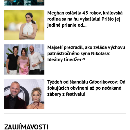
Meghan oslávila 45 rokov, kráľovská
rodina sa na ňu vykašľala! Prišlo jej
jediné prianie od...
Majself prezradil, ako zvláda výchovu
pätnásťročného syna Nikolasa:
Ideálny tínedžer?!
Týždeň od škandálu Gáboríkovcov: Od
šokujúcich obvinení až po nečakané
zábery z festivalu!
ZAUJÍMAVOSTI