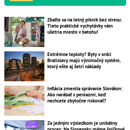
Zbaľte sa na letný piknik bez stresu:
Tieto praktické vychytávky vám
ušetria miesto v batohu!
Extrémne teploty? Byty v srdci
Bratislavy majú výnimočný systém,
ktorý ešte aj šetrí náklady
Inflácia zmenila správanie Slovákov:
Ako narábať s peniazmi, keď
nechcete zbytočne riskovať?
Za jedným výsledkom je unikátny
proces: Na Slovensku máme špičkové