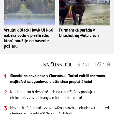
Vrtuľník Black Hawk UH-60
Furmanská paráda v
naberá vodu v priehrade,
Chocholnej-Velčiciach
ktorú použije na hasenie
požiaru
NAJČÍTANEJŠIE
3 DNI
TÝŽDEŇ
Škandál na dovolenke v Chorvátsku: Turisti zničili apartmán,
majiteľovi sa vysmievali a ešte chcú preplatiť hotel
Krach po troch desaťročiach na trhu: Známy predajca
elektroniky zavrel brány a mieri do bankrotu!
Neznesiteľné horúčavy ako vážna hrozba: Lekárka varuje pred
chybou, ktorú robí väčšina starších ľudí!