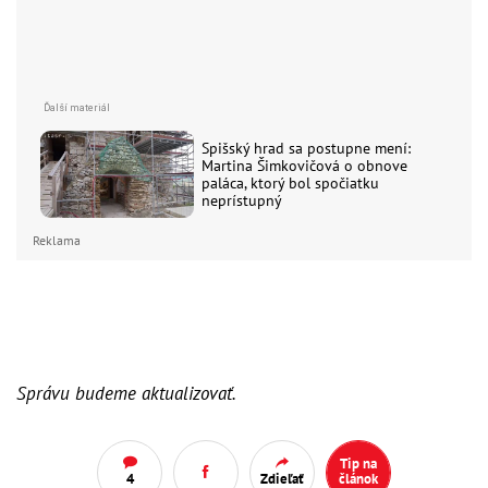
Spišský hrad sa postupne mení:
Martina Šimkovičová o obnove
paláca, ktorý bol spočiatku
neprístupný
Reklama
Správu budeme aktualizovať.
Tip na
4
Zdieľať
článok