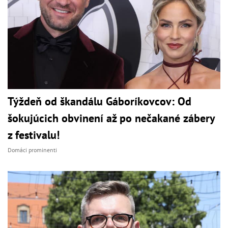
Týždeň od škandálu Gáboríkovcov: Od
šokujúcich obvinení až po nečakané zábery
z festivalu!
Domáci prominenti