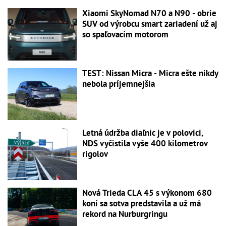
Xiaomi SkyNomad N70 a N90 - obrie
SUV od výrobcu smart zariadení už aj
so spaľovacím motorom
TEST: Nissan Micra - Micra ešte nikdy
nebola príjemnejšia
Letná údržba diaľnic je v polovici,
NDS vyčistila vyše 400 kilometrov
rigolov
Nová Trieda CLA 45 s výkonom 680
koní sa sotva predstavila a už má
rekord na Nurburgringu