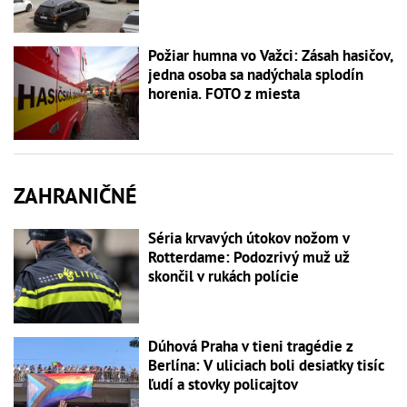
Požiar humna vo Važci: Zásah hasičov,
jedna osoba sa nadýchala splodín
horenia. FOTO z miesta
ZAHRANIČNÉ
Séria krvavých útokov nožom v
Rotterdame: Podozrivý muž už
skončil v rukách polície
Dúhová Praha v tieni tragédie z
Berlína: V uliciach boli desiatky tisíc
ľudí a stovky policajtov