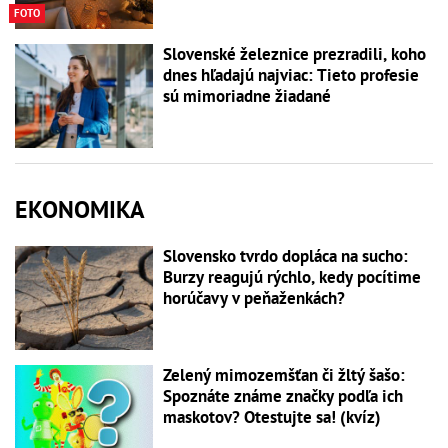
FOTO
Slovenské železnice prezradili, koho
dnes hľadajú najviac: Tieto profesie
sú mimoriadne žiadané
EKONOMIKA
Slovensko tvrdo dopláca na sucho:
Burzy reagujú rýchlo, kedy pocítime
horúčavy v peňaženkách?
Zelený mimozemšťan či žltý šašo:
Spoznáte známe značky podľa ich
maskotov? Otestujte sa! (kvíz)