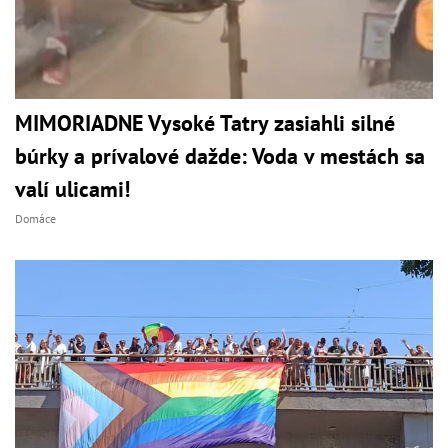
MIMORIADNE Vysoké Tatry zasiahli silné
búrky a prívalové dažde: Voda v mestách sa
valí ulicami!
Domáce