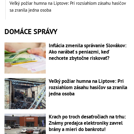
Veľký požiar humna na Liptove: Pri rozsiahlom zásahu hasičov
sa zranila jedna osoba
DOMÁCE SPRÁVY
Inflácia zmenila správanie Slovákov:
Ako narábať s peniazmi, keď
nechcete zbytočne riskovať?
Veľký požiar humna na Liptove: Pri
rozsiahlom zásahu hasičov sa zranila
jedna osoba
Krach po troch desaťročiach na trhu:
Známy predajca elektroniky zavrel
brány a mieri do bankrotu!