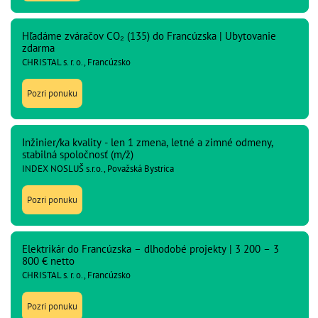
Hľadáme zváračov CO₂ (135) do Francúzska | Ubytovanie
zdarma
CHRISTAL s. r. o., Francúzsko
Pozri ponuku
Inžinier/ka kvality - len 1 zmena, letné a zimné odmeny,
stabilná spoločnosť (m/ž)
INDEX NOSLUŠ s.r.o., Považská Bystrica
Pozri ponuku
Elektrikár do Francúzska – dlhodobé projekty | 3 200 – 3
800 € netto
CHRISTAL s. r. o., Francúzsko
Pozri ponuku