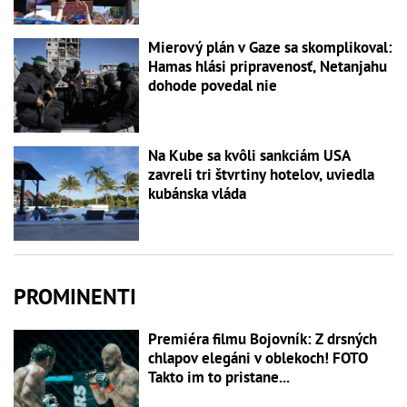
Mierový plán v Gaze sa skomplikoval:
Hamas hlási pripravenosť, Netanjahu
dohode povedal nie
Na Kube sa kvôli sankciám USA
zavreli tri štvrtiny hotelov, uviedla
kubánska vláda
PROMINENTI
Premiéra filmu Bojovník: Z drsných
chlapov elegáni v oblekoch! FOTO
Takto im to pristane...