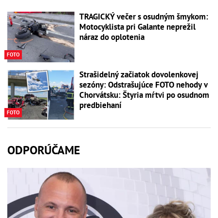
TRAGICKÝ večer s osudným šmykom:
Motocyklista pri Galante neprežil
náraz do oplotenia
FOTO
Strašidelný začiatok dovolenkovej
sezóny: Odstrašujúce FOTO nehody v
Chorvátsku: Štyria mŕtvi po osudnom
predbiehaní
FOTO
ODPORÚČAME