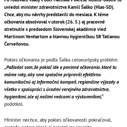
uviedol minister zdravotníctva Kamil Šaško (Hlas-SD).
Chce, aby mu návrhy predstavili do mesiaca. K téme
očkovania absolvoval v utorok (26. 5.) aj pracovné
stretnutie s predsedom Slovenskej akadémie vied
Martinom Venhartom a hlavnou hygieničkou SR Tatianou
Červeňovou.
Pokles očkovania je podľa Šaška celoeurópsky problém.
„Požiadal som, že pokiaľ ide o povinné očkovania, ktoré tu
máme roky, aby sme spoločne pripravili efektívnu
komunikačnú aj informačnú kampaň, regionálne výjazdy a
všetko v spolupráci s úradmi verejného zdravotníctva,
hygienikmi, ale aj našimi vedcami a výskumníkmi,“
podotkol.
Minister nechce, aby pokles očkovanosti pokračoval,