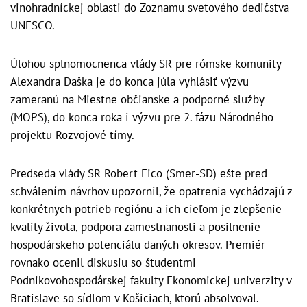
vinohradníckej oblasti do Zoznamu svetového dedičstva
UNESCO.
Úlohou splnomocnenca vlády SR pre rómske komunity
Alexandra Daška je do konca júla vyhlásiť výzvu
zameranú na Miestne občianske a podporné služby
(MOPS), do konca roka i výzvu pre 2. fázu Národného
projektu Rozvojové tímy.
Predseda vlády SR Robert Fico (Smer-SD) ešte pred
schválením návrhov upozornil, že opatrenia vychádzajú z
konkrétnych potrieb regiónu a ich cieľom je zlepšenie
kvality života, podpora zamestnanosti a posilnenie
hospodárskeho potenciálu daných okresov. Premiér
rovnako ocenil diskusiu so študentmi
Podnikovohospodárskej fakulty Ekonomickej univerzity v
Bratislave so sídlom v Košiciach, ktorú absolvoval.