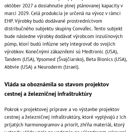
október 2027 a dosiahnutie plnej plánovanej kapacity v
marci 2029. Celá produkcia je určená na vývoz v rámci
EHP. Výrobky budú dodávané prostredníctvom
distribučného subjektu skupiny ConvaTec. Tento subjekt
bude následne výrobky dodávať výrobcom inzulínových
púmp, ktorí budú infúzne sety integrovať do svojich
výrobkov. Konečnými zákazníkmi sú Medtronic (USA),
Tandem (USA), Ypsomed (Švajčiarsko), Beta Bionics (USA),
Abbvie (USA) a Neuroderm (Izrael).
Vláda sa oboznámila so stavom projektov
cestnej a železničnej infraštruktúry
Pokrok v projektovej príprave a vo výstavbe projektov
cestnej a železničnej infraštruktúry, ktoré vyplývajú z ich
prijatých harmonogramov a priorít, zhŕňa materiál, ktorý