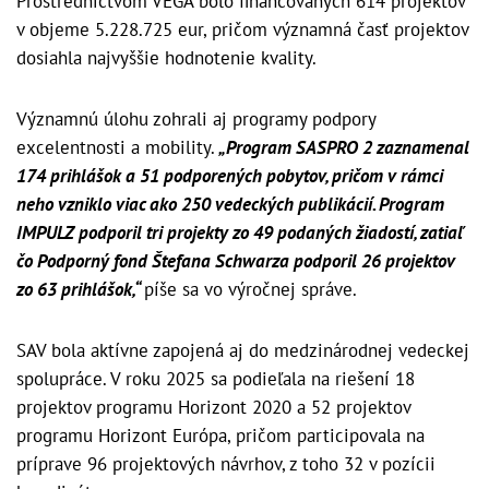
Prostredníctvom VEGA bolo financovaných 614 projektov
v objeme 5.228.725 eur, pričom významná časť projektov
dosiahla najvyššie hodnotenie kvality.
Významnú úlohu zohrali aj programy podpory
excelentnosti a mobility.
„Program SASPRO 2 zaznamenal
174 prihlášok a 51 podporených pobytov, pričom v rámci
neho vzniklo viac ako 250 vedeckých publikácií. Program
IMPULZ podporil tri projekty zo 49 podaných žiadostí, zatiaľ
čo Podporný fond Štefana Schwarza podporil 26 projektov
zo 63 prihlášok,“
píše sa vo výročnej správe.
SAV bola aktívne zapojená aj do medzinárodnej vedeckej
spolupráce. V roku 2025 sa podieľala na riešení 18
projektov programu Horizont 2020 a 52 projektov
programu Horizont Európa, pričom participovala na
príprave 96 projektových návrhov, z toho 32 v pozícii