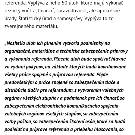
referenda. Vyplýva z neho 50 úloh, ktoré majú vykonať
rezorty vnútra, financií, spravodlivosti, ale aj okresné
úrady, štatistický úrad a samosprávy. Vyplýva to zo
zverejneného materiálu.
„Nositelia úloh ich plnením vytvoria podmienky na
organizačné, materiálne a technické zabezpečenie prípravy
a vykonania referenda. Plnenie úloh bude spočívať hlavne
vo vydaní pokynov, na základe ktorých budú koordinované
všetky práce spojené s prípravou referenda. Pôjde
predovšetkým o práce spojené so zabezpečením tlače a
distribúcie tlačív pre referendum, s vytvorením volebných
orgánov všetkých stupňov a podmienok pre ich činnosť, so
zabezpečením elektronického komunikačného spojenia
volebných orgánov všetkých stupňov, so zabezpečením
voľby poštou, so zabezpečením školení osôb, ktoré sa budú
podieľať na príprave referenda a priebehu hlasovania, so