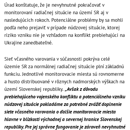
Úrad konštatuje, že je nevyhnutné pokračovať v
monitorovaní radiačnej situácie na území SR aj v
nasledujúcich rokoch. Potenciálne problémy by sa mohli
podľa neho prejaviť v prípade núdzovej situácie, ktorej
riziko vzniku nie je vzhľadom na konflikt prebiehajúci na
Ukrajine zanedbateľné.
Sieť včasného varovania v súčasnosti pokrýva celé
územie SR za normálnej radiačnej situácie plní základnú
funkciu. Jednotlivé monitorovacie miesta sú rovnomerne
a husto distribuované v rôznych nadmorských výškach na
území Slovenskej republiky.
„Avšak z dôvodu
prebiehajúceho vojenského konfliktu a potenciálneho vzniku
núdzovej situácie pokladáme za potrebné zvážiť doplnenie
siete včasného varovania o ďalšie monitorovacie miesta
hlavne v blízkosti východnej a severnej hranice Slovenskej
republiky. Pre jej správne fungovanie je zároveň nevyhnutné