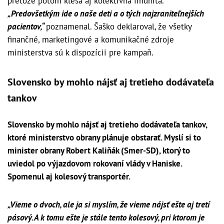
pretože potom klesá aj kolektívna imunita.
„Predovšetkým ide o naše deti a o tých najzraniteľnejších
pacientov,“
poznamenal. Šaško deklaroval, že všetky
finančné, marketingové a komunikačné zdroje
ministerstva sú k dispozícii pre kampaň.
Slovensko by mohlo nájsť aj tretieho dodávateľa
tankov
Slovensko by mohlo nájsť aj tretieho dodávateľa tankov,
ktoré ministerstvo obrany plánuje obstarať. Myslí si to
minister obrany Robert Kaliňák (Smer-SD), ktorý to
uviedol po výjazdovom rokovaní vlády v Haniske.
Spomenul aj kolesový transportér.
„Vieme o dvoch, ale ja si myslím, že vieme nájsť ešte aj tretí
pásový. A k tomu ešte je stále tento kolesový, pri ktorom je