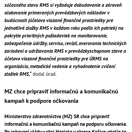
súčasného stavu RMS si vyžaduje dobudovanie a zároveň
alokovanie primeraných prevádzkových nákladov v
budúcnosti (účelovo viazané finančné prostriedky pre
jednotlivé zložky RMS v každom roku podľa ich potrieb) na
pokrytie prioritných požiadaviek na monitorovanie,
zabezpečenie údržby, servisu, revízií, overovania technických
zariadení a udržiavania RMS v prevádzkyschopnom stave a
účelovo viazané finančné prostriedky pre ÚRMS na
organizáciu, metodické vedenie a vyhodnotenie cvičení
zložiek RMS,“
dodal úrad.
MZ chce pripraviť informačnú a komunikačnú
kampaň k podpore očkovania
Ministerstvo zdravotníctva (MZ) SR chce pripraviť
informačnú a komunikačnú kampaň na podporu očkovania.
Po rokovaní vlády v obci Haniska v okrese Košice-okolie to