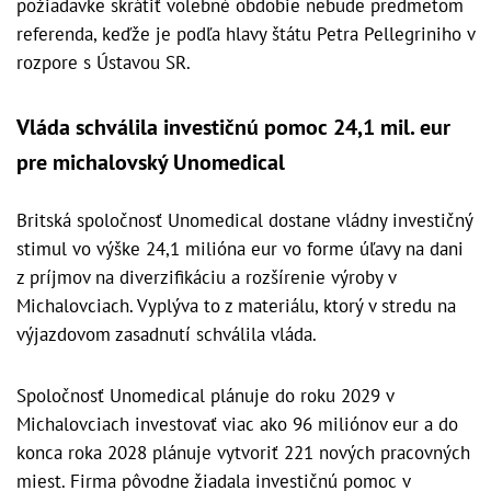
požiadavke skrátiť volebné obdobie nebude predmetom
referenda, keďže je podľa hlavy štátu Petra Pellegriniho v
rozpore s Ústavou SR.
Vláda schválila investičnú pomoc 24,1 mil. eur
pre michalovský Unomedical
Britská spoločnosť Unomedical dostane vládny investičný
stimul vo výške 24,1 milióna eur vo forme úľavy na dani
z príjmov na diverzifikáciu a rozšírenie výroby v
Michalovciach. Vyplýva to z materiálu, ktorý v stredu na
výjazdovom zasadnutí schválila vláda.
Spoločnosť Unomedical plánuje do roku 2029 v
Michalovciach investovať viac ako 96 miliónov eur a do
konca roka 2028 plánuje vytvoriť 221 nových pracovných
miest. Firma pôvodne žiadala investičnú pomoc v