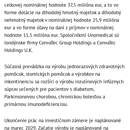
celkovej nominálnej hodnote 37,5 milióna eur, a to vo
forme dotácie na dlhodobý hmotný majetok a dlhodobý
nehmotný majetok v nominálnej hodnote 25,9 milióna
eur a vo forme úľavy na dani z príjmov v nominálnej
hodnote 11,5 milióna eur. Spoločníkmi Unomedical sú
londýnske firmy ConvaTec Group Holdings a ConvaTec
Holdings U.K.
Súčasná prevádzka na výrobu jednorazových zdravotných
pomôcok, stomických pomôcok a výrobkov na
inkontinenciu sa rozšíri o výrobu inzulínových infúznych
súprav určených pre pacientov s diabetom,
Parkinsonovou chorobou, chronickou bolesťou a
primárnou imunodeficienciou.
Ukončenie prác na investičnom zámere je naplánované
na marec 2029. Začatie výroby je naplánované na