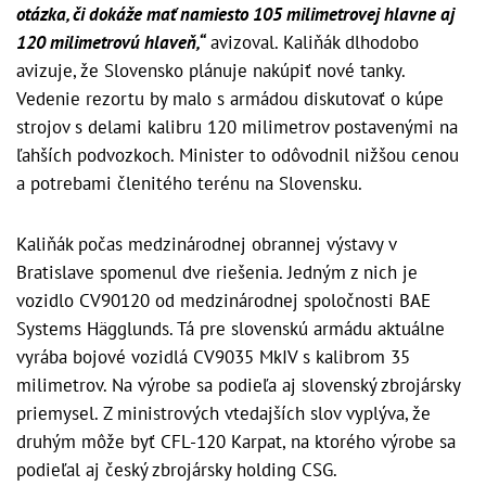
otázka, či dokáže mať namiesto 105 milimetrovej hlavne aj
120 milimetrovú hlaveň,“
avizoval. Kaliňák dlhodobo
avizuje, že Slovensko plánuje nakúpiť nové tanky.
Vedenie rezortu by malo s armádou diskutovať o kúpe
strojov s delami kalibru 120 milimetrov postavenými na
ľahších podvozkoch. Minister to odôvodnil nižšou cenou
a potrebami členitého terénu na Slovensku.
Kaliňák počas medzinárodnej obrannej výstavy v
Bratislave spomenul dve riešenia. Jedným z nich je
vozidlo CV90120 od medzinárodnej spoločnosti BAE
Systems Hägglunds. Tá pre slovenskú armádu aktuálne
vyrába bojové vozidlá CV9035 MkIV s kalibrom 35
milimetrov. Na výrobe sa podieľa aj slovenský zbrojársky
priemysel. Z ministrových vtedajších slov vyplýva, že
druhým môže byť CFL-120 Karpat, na ktorého výrobe sa
podieľal aj český zbrojársky holding CSG.