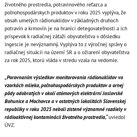
životného prostredia, potravinového reťazca a
poľnohospodárskych produktov v roku 2025 vyplýva, že
obsah umelých rádionuklidov v základných druhoch
potravín a krmovín je na hranici detegovateľnosti a ich
príspevok k radiačnej záťaži obyvateľstva v dôsledku
ingescie je nevýznamný. Vyplýva to z výročnej správy o
radiačnej situácii na území SR a o ožiarení obyvateľstva
za rok 2025, ktorú vláda v stredu vzala na vedomie.
„Porovnaním výsledkov monitorovania rádionuklidov vo
vzorkách mlieka, poľnohospodárskych produktov a ornej
pôdy odobratých v okolí atómových elektrární Jaslovské
Bohunice a Mochovce a v ostatných lokalitách Slovenskej
republiky v roku 2025 neboli zistené významné rozdiely v
rádioaktívnej kontaminácii životného prostredia,“
uviedol
ÚVZ.