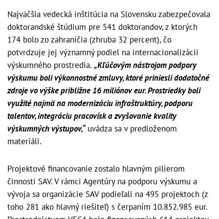
Najväčšia vedecká inštitúcia na Slovensku zabezpečovala
doktorandské štúdium pre 541 doktorandov, z ktorých
174 bolo zo zahraničia (zhruba 32 percent), čo
potvrdzuje jej významný podiel na internacionalizácii
výskumného prostredia.
„Kľúčovým nástrojom podpory
výskumu boli výkonnostné zmluvy, ktoré priniesli dodatočné
zdroje vo výške približne 16 miliónov eur. Prostriedky boli
využité najmä na modernizáciu infraštruktúry, podporu
talentov, integráciu pracovísk a zvyšovanie kvality
výskumných výstupov,“
uvádza sa v predloženom
materiáli.
Projektové financovanie zostalo hlavným pilierom
činnosti SAV. V rámci Agentúry na podporu výskumu a
vývoja sa organizácie SAV podieľali na 495 projektoch (z
toho 281 ako hlavný riešiteľ) s čerpaním 10.852.985 eur.