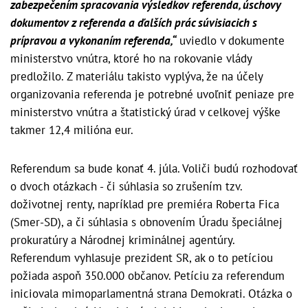
zabezpečením spracovania výsledkov referenda, úschovy
dokumentov z referenda a ďalších prác súvisiacich s
prípravou a vykonaním referenda,“
uviedlo v dokumente
ministerstvo vnútra, ktoré ho na rokovanie vlády
predložilo. Z materiálu takisto vyplýva, že na účely
organizovania referenda je potrebné uvoľniť peniaze pre
ministerstvo vnútra a štatistický úrad v celkovej výške
takmer 12,4 milióna eur.
Referendum sa bude konať 4. júla. Voliči budú rozhodovať
o dvoch otázkach - či súhlasia so zrušením tzv.
doživotnej renty, napríklad pre premiéra Roberta Fica
(Smer-SD), a či súhlasia s obnovením Úradu špeciálnej
prokuratúry a Národnej kriminálnej agentúry.
Referendum vyhlasuje prezident SR, ak o to petíciou
požiada aspoň 350.000 občanov. Petíciu za referendum
iniciovala mimoparlamentná strana Demokrati. Otázka o