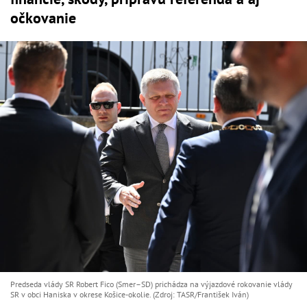
očkovanie
Predseda vlády SR Robert Fico (Smer–SD) prichádza na výjazdové rokovanie vlády
SR v obci Haniska v okrese Košice-okolie. (Zdroj: TASR/František Iván)