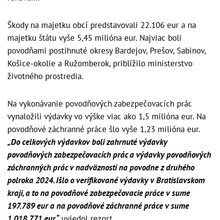
Škody na majetku obcí predstavovali 22.106 eur a na
majetku štátu vyše 5,45 milióna eur. Najviac boli
povodňami postihnuté okresy Bardejov, Prešov, Sabinov,
Košice-okolie a Ružomberok, priblížilo ministerstvo
životného prostredia.
Na vykonávanie povodňových zabezpečovacích prác
vynaložili výdavky vo výške viac ako 1,5 milióna eur. Na
povodňové záchranné práce šlo vyše 1,23 milióna eur.
„Do celkových výdavkov boli zahrnuté výdavky
povodňových zabezpečovacích prác a výdavky povodňových
záchranných prác v nadväznosti na povodne z druhého
polroka 2024. Išlo o verifikované výdavky v Bratislavskom
kraji, a to na povodňové zabezpečovacie práce v sume
197.789 eur a na povodňové záchranné práce v sume
1.018.771 eur,“
uviedol rezort.