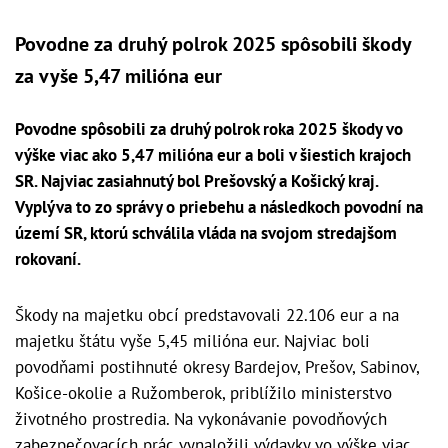
Povodne za druhý polrok 2025 spôsobili škody
za vyše 5,47 milióna eur
Povodne spôsobili za druhý polrok roka 2025 škody vo
výške viac ako 5,47 milióna eur a boli v šiestich krajoch
SR. Najviac zasiahnutý bol Prešovský a Košický kraj.
Vyplýva to zo správy o priebehu a následkoch povodní na
území SR, ktorú schválila vláda na svojom stredajšom
rokovaní.
Škody na majetku obcí predstavovali 22.106 eur a na
majetku štátu vyše 5,45 milióna eur. Najviac boli
povodňami postihnuté okresy Bardejov, Prešov, Sabinov,
Košice-okolie a Ružomberok, priblížilo ministerstvo
životného prostredia. Na vykonávanie povodňových
zabezpečovacích prác vynaložili výdavky vo výške viac