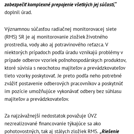
zabezpečiť komplexné prepojenie všetkých jej súčastí,“
doplnil úrad.
Významnou súčasťou radiačnej monitorovacej siete
(RMS) SR je aj monitorovanie zložiek životného
prostredia, vody ako aj potravinového reťazca. V
niektorých prípadoch podľa úradu vznikajú problémy v
prípade odberov vzoriek poľnohospodárskych produktov,
ktoré súvisia s neochotou majiteľov a prevádzkovateľov
tieto vzorky poskytovať. Je preto podľa neho potrebné
zvážiť postavenie odberových pracovníkov a poskytnúť
im pozície umožňujúce vykonávať odbery bez súhlasu
majiteľov a prevádzkovateľov.
Za najzávažnejší nedostatok považuje ÚVZ
nezrealizované financovanie týkajúce sa ako
pohotovostných, tak aj stálych zložiek RMS.
„Riešenie