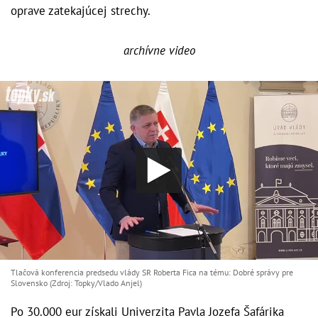
oprave zatekajúcej strechy.
archívne video
Tlačová konferencia predsedu vlády SR Roberta Fica na tému: Dobré správy pre
Slovensko (Zdroj: Topky/Vlado Anjel)
Po 30.000 eur získali Univerzita Pavla Jozefa Šafárika