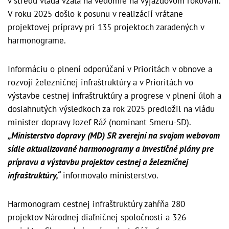
v stredu vláda vzala na vedomie na výjazdovom rokovaní.
V roku 2025 došlo k posunu v realizácií vrátane
projektovej prípravy pri 135 projektoch zaradených v
harmonograme.
Informáciu o plnení odporúčaní v Prioritách v obnove a
rozvoji železničnej infraštruktúry a v Prioritách vo
výstavbe cestnej infraštruktúry a progrese v plnení úloh a
dosiahnutých výsledkoch za rok 2025 predložil na vládu
minister dopravy Jozef Ráž (nominant Smeru-SD).
„Ministerstvo dopravy (MD) SR zverejní na svojom webovom
sídle aktualizované harmonogramy a investičné plány pre
prípravu a výstavbu projektov cestnej a železničnej
infraštruktúry,“
informovalo ministerstvo.
Harmonogram cestnej infraštruktúry zahŕňa 280
projektov Národnej diaľničnej spoločnosti a 326