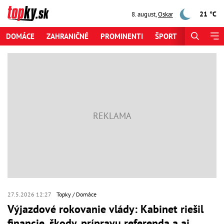
21 °C
8. august
,
Oskar
DOMÁCE
ZAHRANIČNÉ
PROMINENTI
ŠPORT
ZAUJÍMAV
27.5.2026 12:27
Topky
Domáce
Výjazdové rokovanie vlády: Kabinet riešil
financie, škody, prípravu referenda a aj