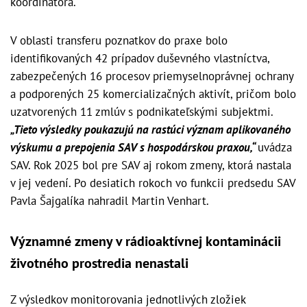
koordinátora.
V oblasti transferu poznatkov do praxe bolo
identifikovaných 42 prípadov duševného vlastníctva,
zabezpečených 16 procesov priemyselnoprávnej ochrany
a podporených 25 komercializačných aktivít, pričom bolo
uzatvorených 11 zmlúv s podnikateľskými subjektmi.
„Tieto výsledky poukazujú na rastúci význam aplikovaného
výskumu a prepojenia SAV s hospodárskou praxou,“
uvádza
SAV. Rok 2025 bol pre SAV aj rokom zmeny, ktorá nastala
v jej vedení. Po desiatich rokoch vo funkcii predsedu SAV
Pavla Šajgalíka nahradil Martin Venhart.
Významné zmeny v rádioaktívnej kontaminácii
životného prostredia nenastali
Z výsledkov monitorovania jednotlivých zložiek