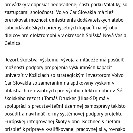
prevádzky v doposiaľ neobsadenej časti parku Valaliky, so
zástupcami spoločnosti Volvo Car Slovakia má tiež
prerokovať možnosť umiestnenia dodávateľských alebo
subdodávateľských priemyselných kapacít na výrobu
dielcov pre elektromobily v okresoch Spišská Nová Ves a
Gelnica.
Rezort školstva, výskumu, vývoja a mládeže má posúdiť
možnosti podpory prepojenia výskumných kapacít
univerzít v Košiciach so strategickým investorom Volvo
Car Slovakia so zameraním na aplikovaný výskum v
oblastiach relevantných pre výrobu elektromobilov. Šéf
školského rezortu Tomáš Drucker (Hlas-SD) má v
spolupráci s predstaviteľmi územnej samosprávy takisto
posúdiť a navrhnúť formy systémovej podpory projektu
Európskej integrovanej školy v obci Kechnec s cieľom
prispieť k príprave kvalifikovanej pracovnej sily, rovnako