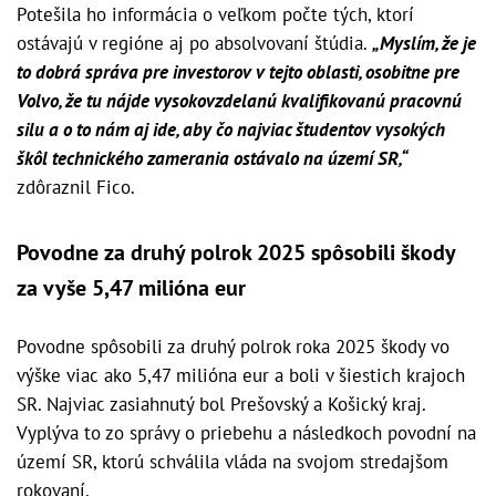
Potešila ho informácia o veľkom počte tých, ktorí
ostávajú v regióne aj po absolvovaní štúdia.
„Myslím, že je
to dobrá správa pre investorov v tejto oblasti, osobitne pre
Volvo, že tu nájde vysokovzdelanú kvalifikovanú pracovnú
silu a o to nám aj ide, aby čo najviac študentov vysokých
škôl technického zamerania ostávalo na území SR,“
zdôraznil Fico.
Povodne za druhý polrok 2025 spôsobili škody
za vyše 5,47 milióna eur
Povodne spôsobili za druhý polrok roka 2025 škody vo
výške viac ako 5,47 milióna eur a boli v šiestich krajoch
SR. Najviac zasiahnutý bol Prešovský a Košický kraj.
Vyplýva to zo správy o priebehu a následkoch povodní na
území SR, ktorú schválila vláda na svojom stredajšom
rokovaní.