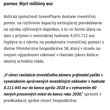
pomoc štyri milióny eur
Košická spoločnosť GreenPharm dostane investičnú
pomoc na rozšírenie kapacity existujúcej prevádzkarne
na výrobu výživových doplnkov, a to vo forme úľavy na
dani z príjmov v nominálnej hodnote 4.055.722 eur.
Vyplýva to z návrhu na poskytnutie investičnej pomoci z
dielne Ministerstva hospodárstva SR, ktorý v stredu na
svojom výjazdovom rokovaní v Haniske (okres Košice-
okolie) schválila vláda.
„V rámci realizácie investičného zámeru prijímateľ počíta s
vynaložením oprávnených investičných nákladov v hodnote
8.111.445 eur do konca apríla 2028 a s vytvorením 60
nových pracovných miest do konca roku 2030,“
spresnil v
predkladacej správe rezort hospodárstva.