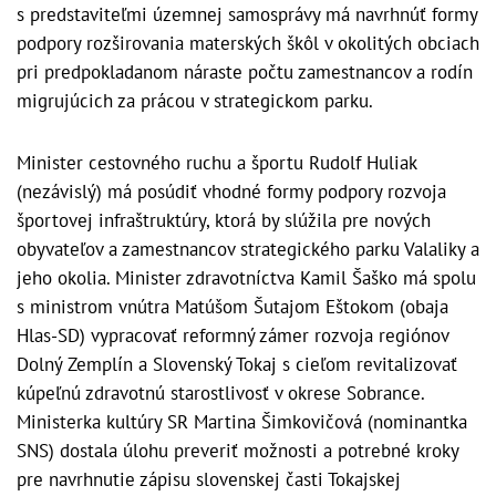
s predstaviteľmi územnej samosprávy má navrhnúť formy
podpory rozširovania materských škôl v okolitých obciach
pri predpokladanom náraste počtu zamestnancov a rodín
migrujúcich za prácou v strategickom parku.
Minister cestovného ruchu a športu Rudolf Huliak
(nezávislý) má posúdiť vhodné formy podpory rozvoja
športovej infraštruktúry, ktorá by slúžila pre nových
obyvateľov a zamestnancov strategického parku Valaliky a
jeho okolia. Minister zdravotníctva Kamil Šaško má spolu
s ministrom vnútra Matúšom Šutajom Eštokom (obaja
Hlas-SD) vypracovať reformný zámer rozvoja regiónov
Dolný Zemplín a Slovenský Tokaj s cieľom revitalizovať
kúpeľnú zdravotnú starostlivosť v okrese Sobrance.
Ministerka kultúry SR Martina Šimkovičová (nominantka
SNS) dostala úlohu preveriť možnosti a potrebné kroky
pre navrhnutie zápisu slovenskej časti Tokajskej