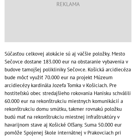
Súčasťou celkovej alokácie sú aj väčšie položky. Mesto
Sečovce dostane 183.000 eur na obstaranie vybavenia v
budove tamojšej polikliniky Sečovce. Košická arcidiecéza
bude môcť využiť 70.000 eur na projekt Múzeum
arcidiecézy kardinála Jozefa Tomka v Košiciach. Pre
hostiteľskú obec stredajšieho rokovania Hanisku schválili
60.000 eur na rekonštrukciu miestnych komunikácií a
rekonštrukciu domu smútku, takmer rovnakú položku
budú mať na rekonštrukciu miestnej infraštruktúry v
havarijnom stave aj Košické Oľšany. Suma 50.000 eur
pomôže Spojenej škole internátnej v Prakovciach pri