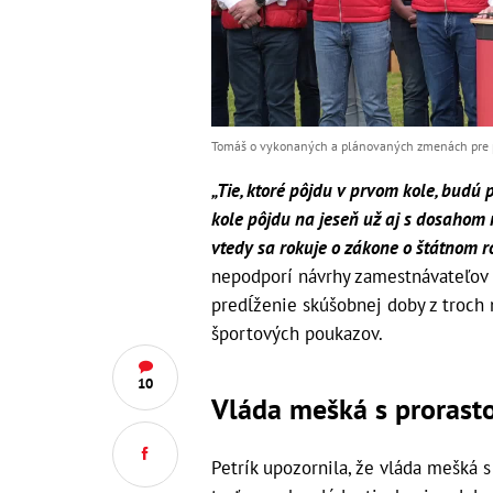
Tomáš o vykonaných a plánovaných zmenách pre pr
„Tie, ktoré pôjdu v prvom kole, budú
kole pôjdu na jeseň už aj s dosahom 
vtedy sa rokuje o zákone o štátnom r
nepodporí návrhy zamestnávateľov 
predĺženie skúšobnej doby z troch 
športových poukazov.
10
Vláda mešká s prorast
Petrík upozornila, že vláda mešká s