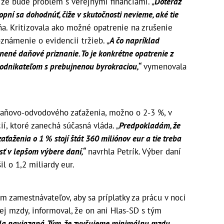
, že bude problém s verejnými financiami. „
Doteraz
chopní sa dohodnúť, čiže v skutočnosti nevieme, aké tie
a. Kritizovala ako možné opatrenie na zrušenie
známenie o evidencii tržieb. „
A čo napríklad
nené daňové priznanie. To je konkrétne opatrenie z
odnikateľom s prebujnenou byrokraciou,“
vymenovala
daňovo-odvodového zaťaženia, možno o 2-3 %, v
ií, ktoré zanechá súčasná vláda. „
Predpokladám, že
aťaženia o 1 % stojí štát 360 miliónov eur a tie treba
sť v lepšom výbere daní,“
navrhla Petrík. Výber daní
l o 1,2 miliardy eur.
om zamestnávateľov, aby sa príplatky za prácu v noci
ej mzdy, informoval, že on ani Hlas-SD s tým
la naviazaná. Tým, že zvyšujeme minimálnu mzdu,