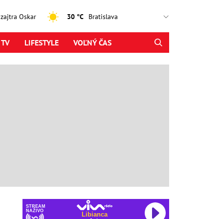
, zajtra Oskar
30 °C
 TV
LIFESTYLE
VOĽNÝ ČAS
STREAM
NAŽIVO
Libianca