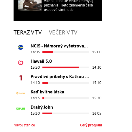
Víkend prinesie veľké zmeny aj
priznania: Tieto znamenia čaká
osudové stretnutie
TERAZ V TV
VEČER V TV
NCIS - Námorný vyšetrovací úrad
14:05
15:00
Hawaii 5.0
13:30
14:30
Pravdivé príbehy s Katkou Brychtovou
14:10
15:10
Keď kvitne láska
14:15
15:20
Drahý John
13:50
16:05
Navoľ stanice
Celý program