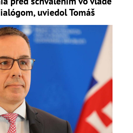
ia pred schválením vo vláde
dialógom, uviedol Tomáš