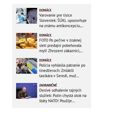
DOMÁCE
Varovanie pre tisíce
Sloveniek: ŠÚKL upozorňuje
na známu antikoncepciu,
môže zvyšovať riziko nádoru
DOMÁCE
FOTO Po pečive v známej
sieti predajní pobehovala
myš! Zhrození zákazníci,
reťazec reaguje
DOMÁCE
Polícia vyhlásila pátranie po
tínedžeroch: Zmlátili
taxikára v Seredi, muž
skončil s ťažkými
ZAHRANIČNÉ
zraneniami!
Desivé odhalenie tajných
služieb: Putin chystá útok na
štáty NATO! Použije
ukrajinské drony