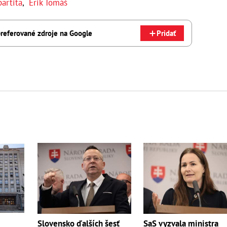
partita
,
Erik Tomáš
referované zdroje na Google
Pridať
Slovensko ďalších šesť
SaS vyzvala ministra