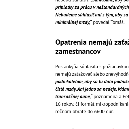
príplatky za prácu v neštandardných 
Nebudeme súhlasiť ani s tým, aby sa 
minimálnej mzdy,“
povedal Tomáš.
Opatrenia nemajú zaťa
zamestnancov
Poslankyňa súhlasila s požiadavkou
nemajú zaťažovať alebo znevýhodň
podnikateľom, aby sa tu dalo podnika
čisté mzdy. Ani jedno sa nedeje. Má
transakčnej dane,“
poznamenala Petr
16 rokov, či formát mikropodnikani
ročnom obrate do 6600 eur.