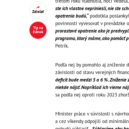
treťom roku vládnutia, hoci vedela
ste ich vlastne nepriniesli, nie ste s
Zdieľať
opatrenia budú,“
podotkla poslankyň
povinnosti vyvesovať v prevádzke o
Tip na
prorastové opatrenie ako je predvypl
článok
programu, ktorý máme, ako pomôcť p
Petrík.
Podľa nej by pomohlo aj zníženie 
závislosti od stavu verejných financ
deficit bude medzi 5 a 6 %. Zníženie z
niekde nájsť. Napríklad ich vieme náj
sa podľa nej oproti roku 2023 zhorši
Minister práce v súvislosti s návrh
a cez víkendy odpojili od minimáln
nebudú súhlasiť. „
Súhlasíme, aby bo