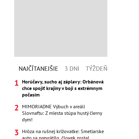
NAJČÍTANEJŠIE
3 DNI
TÝŽDEŇ
Horúčavy, sucho aj záplavy: Orbánová
chce spojiť krajiny v boji s extrémnym
počasím
MIMORIADNE Výbuch v areáli
Slovnaftu: Z miesta stúpa hustý čierny
dym!
Hrôza na rušnej križovatke: Smetiarske
auto sa prevrátilo, človek zostal