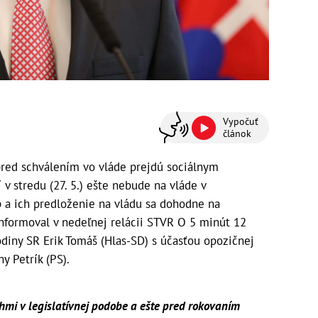
Vypočuť
článok
pred schválením vo vláde prejdú sociálnym
v stredu (27. 5.) ešte nebude na vláde v
p a ich predloženie na vládu sa dohodne na
 informoval v nedeľnej relácii STVR O 5 minút 12
odiny SR Erik Tomáš (Hlas-SD) s účasťou opozičnej
y Petrík (PS).
hmi v legislatívnej podobe a ešte pred rokovaním