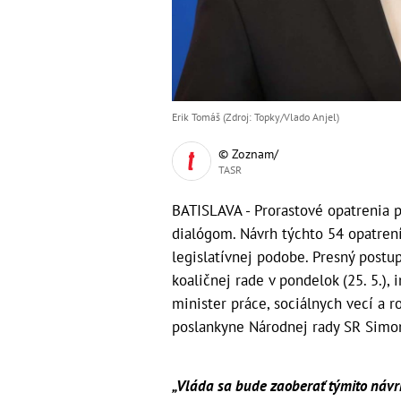
Erik Tomáš (Zdroj: Topky/Vlado Anjel)
© Zoznam/
TASR
BATISLAVA - Prorastové opatrenia 
dialógom. Návrh týchto 54 opatrení 
legislatívnej podobe. Presný postu
koaličnej rade v pondelok (25. 5.),
minister práce, sociálnych vecí a r
poslankyne Národnej rady SR Simon
„Vláda sa bude zaoberať týmito návr