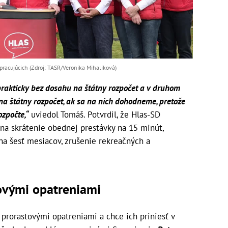
acujúcich (Zdroj: TASR/Veronika Mihaliková)
 prakticky bez dosahu na štátny rozpočet a v druhom
na štátny rozpočet, ak sa na nich dohodneme, pretože
ozpočte,“
uviedol Tomáš. Potvrdil, že Hlas-SD
na skrátenie obednej prestávky na 15 minút,
na šesť mesiacov, zrušenie rekreačných a
ovými opatreniami
 prorastovými opatreniami a chce ich priniesť v