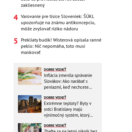
zakliesnený
Varovanie pre tisíce Sloveniek: ŠÚKL
upozorňuje na známu antikoncepciu,
môže zvyšovať riziko nádoru
Prekliaty budík! Wisterová opísala ranné
peklo: Nič nepomáha, toto musí
maskovať
DOBRE VEDIEŤ
Inflácia zmenila správanie
Slovákov: Ako narábať s
peniazmi, keď nechcete
zbytočne riskovať?
DOBRE VEDIEŤ
Extrémne teploty? Byty v
srdci Bratislavy majú
výnimočný systém, ktorý
ešte aj šetrí náklady
DOBRE VEDIEŤ
Zbaľte sa na letný piknik bez