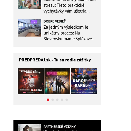
stresu: Tieto praktické
vychytávky vám ušetria
miesto v batohu!
DOBRE VEDIEŤ
Za jedným výsledkom je
unikátny proces: Na
Slovensku máme špičkové
pracovisko
PREDPREDAJ
.sk - Tu sa rodia zážitky
PARTNERSKÉ VZŤAHY