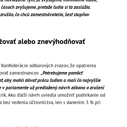
časoch zvyšujeme, pretože ľudia si to zaslúžia.
zrušilo, čo chcú zamestnávatelia, šesť stupňov
žovať alebo znevýhodňovať
 Konfederácie odborových zväzov, že opatrenia
ovať zamestnancov.
„Potrebujeme pomôcť
ť, aby mohli dávať prácu ľuďom a mali čo najvyššie
me v parlamente už predložený návrh zákona o zrušení
ík. Ako ďalší návrh uviedla umožniť podnikanie od
a bez vedenia účtovníctva, len s danením 3 % pri