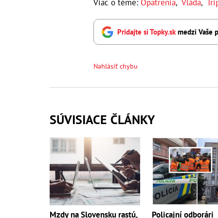
Viac o téme:
Opatrenia
,
Vláda
,
Tri
Pridajte si Topky.sk
medzi Vaše p
Nahlásiť chybu
SÚVISIACE ČLÁNKY
Mzdy na Slovensku rastú,
Policajní odborári