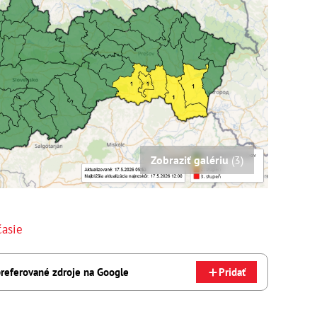
Zobraziť galériu
(3)
časie
referované zdroje na Google
Pridať