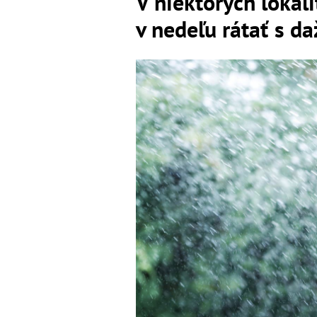
V niektorých lokali
v nedeľu rátať s 