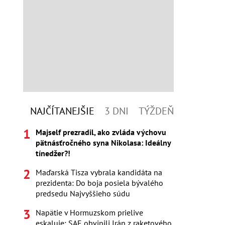
NAJČÍTANEJŠIE
3 DNI
TÝŽDEŇ
Majself prezradil, ako zvláda výchovu
pätnásťročného syna Nikolasa: Ideálny
tínedžer?!
Maďarská Tisza vybrala kandidáta na
prezidenta: Do boja posiela bývalého
predsedu Najvyššieho súdu
Napätie v Hormuzskom prielive
eskaluje: SAE obvinili Irán z raketového