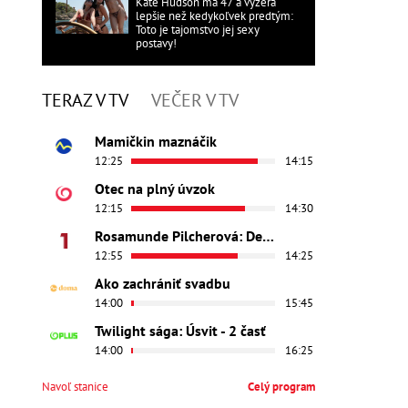
Kate Hudson má 47 a vyzerá
lepšie než kedykoľvek predtým:
Toto je tajomstvo jej sexy
postavy!
TERAZ V TV
VEČER V TV
Mamičkin maznáčik
12:25
14:15
Otec na plný úvzok
12:15
14:30
Rosamunde Pilcherová: Dedičstvo lásky
12:55
14:25
Ako zachrániť svadbu
14:00
15:45
Twilight sága: Úsvit - 2 časť
14:00
16:25
Navoľ stanice
Celý program