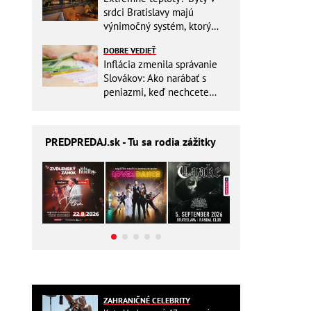
srdci Bratislavy majú
výnimočný systém, ktorý
ešte aj šetrí náklady
DOBRE VEDIEŤ
Inflácia zmenila správanie
Slovákov: Ako narábať s
peniazmi, keď nechcete
zbytočne riskovať?
PREDPREDAJ
.sk - Tu sa rodia zážitky
ZAHRANIČNÉ CELEBRITY