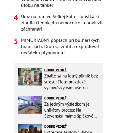
útoku na tanker
Úraz na túre vo Veľkej Fatre: Turistka si
zranila členok, do nemocnice ju odviezli
záchranári
MIMORIADNY poplach pri bulharských
hraniciach: Dron sa zrútil a explodoval
neďaleko plynovodu!
DOBRE VEDIEŤ
Zbaľte sa na letný piknik bez
stresu: Tieto praktické
vychytávky vám ušetria
miesto v batohu!
DOBRE VEDIEŤ
Za jedným výsledkom je
unikátny proces: Na
Slovensku máme špičkové
pracovisko
DOBRE VEDIEŤ
Extrémne teploty? Byty v