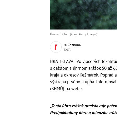
Ilustračné foto (Zdroj: Getty Images)
© Zoznam/
TASR
BRATISLAVA - Vo viacerých lokalitá
s dažďom s úhrnom zrážok 50 až 60
kraja a okresov Kežmarok, Poprad a
výstraha prvého stupňa. Informova
(SHMÚ) na webe.
„Tento úhrn zrážok predstavuje poten
Predpokladaný úhrn a intenzita zrážo