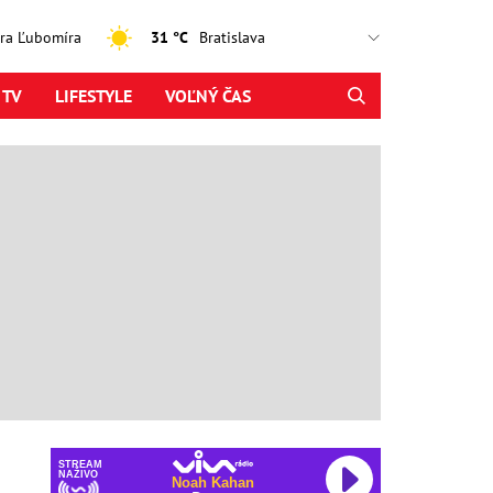
jtra Ľubomíra
31 °C
 TV
LIFESTYLE
VOĽNÝ ČAS
STREAM
NAŽIVO
Noah Kahan