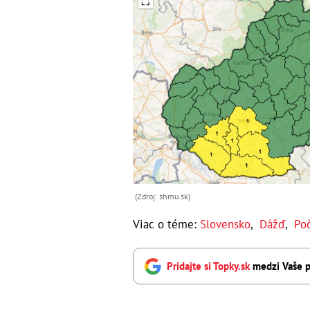
(Zdroj: shmu.sk)
Viac o téme:
Slovensko
,
Dážď
,
Po
Pridajte si Topky.sk
medzi Vaše p