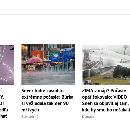
í:
Sever Indie zasiahlo
ZIMA v máji? Počasie
Y,
extrémne počasie: Búrka
opäť šokovalo: VIDEO
Ď!
si vyžiadala takmer 90
Sneh sa objavil aj tam,
odľa
mŕtvych
kde by sme ho nečakali
hať
Zahraničné
Domáce