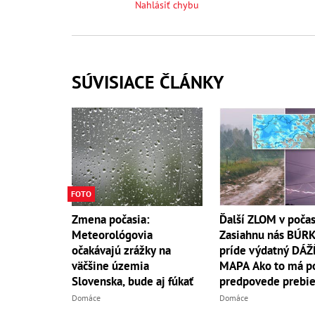
Nahlásiť chybu
SÚVISIACE ČLÁNKY
FOTO
Zmena počasia:
Ďalší ZLOM v počas
Meteorológovia
Zasiahnu nás BÚRK
očakávajú zrážky na
príde výdatný DÁŽ
väčšine územia
MAPA Ako to má p
Slovenska, bude aj fúkať
predpovede prebie
Domáce
Domáce