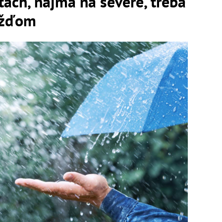
tách, najmä na severe, treba
dažďom