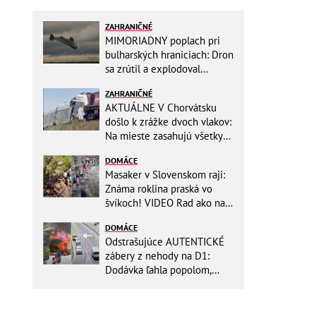
ZAHRANIČNÉ
MIMORIADNY poplach pri
bulharských hraniciach: Dron
sa zrútil a explodoval
neďaleko plynovodu!
ZAHRANIČNÉ
AKTUÁLNE V Chorvátsku
došlo k zrážke dvoch vlakov:
Na mieste zasahujú všetky
záchranné zložky
DOMÁCE
Masaker v Slovenskom raji:
Známa roklina praská vo
švíkoch! VIDEO Rad ako na
banány za socializmu
DOMÁCE
Odstrašujúce AUTENTICKÉ
zábery z nehody na D1:
Dodávka ľahla popolom,
ťažko zraneného
zachraňoval vrtuľník