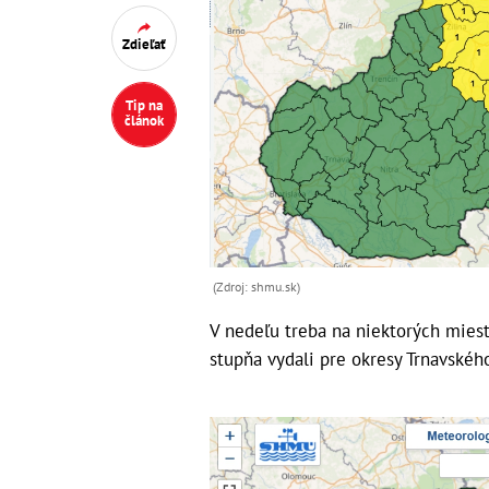
Zdieľať
Tip na
článok
(Zdroj: shmu.sk)
V nedeľu treba na niektorých miest
stupňa vydali pre okresy Trnavského