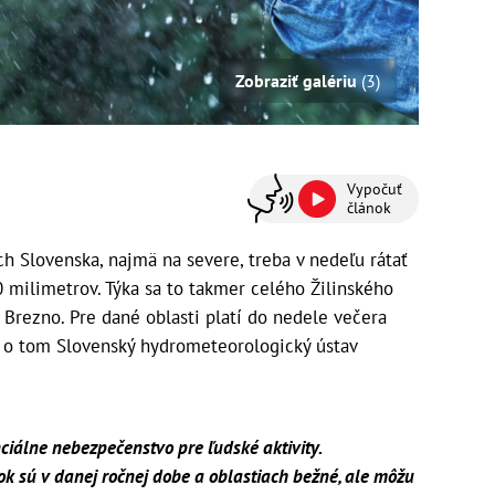
Zobraziť galériu
(3)
Vypočuť
článok
ch Slovenska, najmä na severe, treba v nedeľu rátať
 milimetrov. Týka sa to takmer celého Žilinského
 Brezno. Pre dané oblasti platí do nedele večera
l o tom Slovenský hydrometeorologický ústav
ciálne nebezpečenstvo pre ľudské aktivity.
k sú v danej ročnej dobe a oblastiach bežné, ale môžu