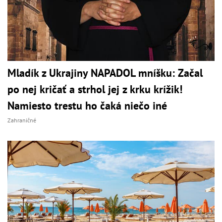
Mladík z Ukrajiny NAPADOL mníšku: Začal
po nej kričať a strhol jej z krku krížik!
Namiesto trestu ho čaká niečo iné
Zahraničné