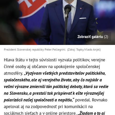
Zobraziť galériu
(2)
Prezident Slovenskej republiky Peter Pellegrini. (Zdroj: Topky/Vlado Anjel)
Hlava štátu v tejto súvislosti vyzvala politikov, verejne
činné osoby aj občanov na upokojenie spoločenskej
atmosféry.
„Vyzývam všetkých predstaviteľov politického,
spoločenského, ale aj verejného života, aby čo najskôr a
veľmi výrazne zmiernili tón politickej debaty, ktorá sa vedie
na Slovensku, a prestali tak prispievať k ešte výraznejšej
polarizácii našej spoločnosti a napätiu,“
povedal. Rovnako
apeloval aj na zodpovednosť pri komunikácii na
sociálnych sieťach a v online priestore.
„Žiadam o to aj