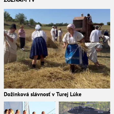
Dožinková slávnosť v Turej Lúke