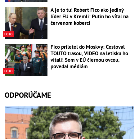
A je to tu! Robert Fico ako jediný
líder EÚ v Kremli: Putin ho vítal na
červenom koberci
FOTO
Fico priletel do Moskvy: Cestoval
TOUTO trasou, VIDEO na letisku ho
vítali! Som v EÚ čiernou ovcou,
povedal médiám
FOTO
ODPORÚČAME