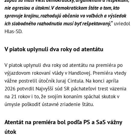
nie agresiou a útokmi. V demokratickom štáte o tom, kto
spravuje krajinu, rozhodujú občania vo voľbách a výsledok
ich slobodného rozhodnutia musí byť rešpektovaný,“
uviedol
Hlas-SD.
V piatok uplynuli dva roky od atentátu
V piatok uplynuli dva roky od atentátu na premiéra po
výjazdovom rokovaní vlády v Handlovej. Premiéra vtedy
vážne postrelil útočník Juraj Cintula. Na konci apríla
2026 potvrdil Najvyšší súd SR páchateľovi trest väzenia
na 21 rokov i to, že svojím konaním spáchal skutok v
úmysle poškodiť ústavné zriadenie štátu.
Atentát na premiéra bol podľa PS a SaS vážny
útok