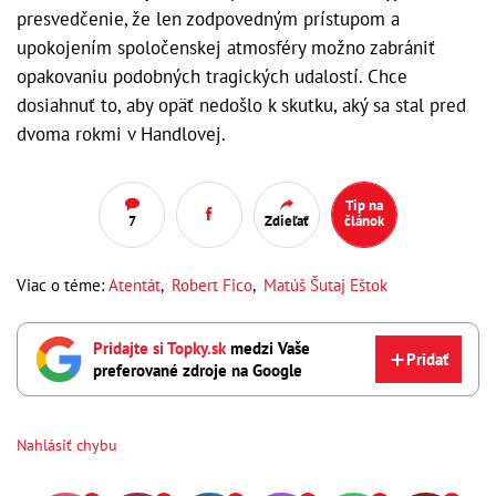
presvedčenie, že len zodpovedným prístupom a
upokojením spoločenskej atmosféry možno zabrániť
opakovaniu podobných tragických udalostí. Chce
dosiahnuť to, aby opäť nedošlo k skutku, aký sa stal pred
dvoma rokmi v Handlovej.
Tip na
7
Zdieľať
článok
Viac o téme:
Atentát
,
Robert Fico
,
Matúš Šutaj Eštok
Pridajte si Topky.sk
medzi Vaše
Pridať
preferované zdroje na Google
Nahlásiť chybu