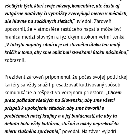
všetkých tých, ktorí svoje názory, komentáre, ale často aj
vulgárne nadávky či vyhrážky zverejňujú nielen v médiách,
ale hlavne na sociálnych sieťach,“
uviedol. Zároveň
upozornil, že v atmosfére rastúceho napätia môže byť
hranica medzi slovným a fyzickým útokom veľmi tenká.
„V takejto napätej situácii je od slovného útoku len malý
krôčik k tomu, aby sme opäť boli svedkami útoku násilného,“
zdôraznil.
Prezident zároveň pripomenul, že počas svojej politickej
kariéry sa vždy snažil presadzovať kultivovaný spôsob
komunikácie a rešpekt vo verejnom priestore.
„Chcem
preto požiadať všetkých na Slovensku, aby sme všetci
prispeli k upokojeniu situácie, aby sme hovorili o
problémoch našej krajiny a o jej budúcnosti, ale aby tá
debata bola vždy kultúrna, slušná a nikdy neprekročila
mieru slušného správania,“
povedal. Na záver vyjadril