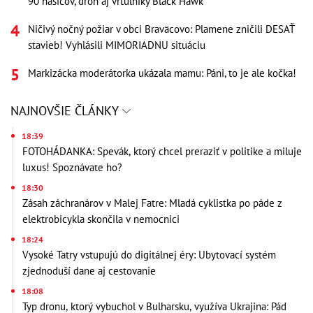
90 hasičov, dron aj vrtuľníky Black Hawk
Ničivý nočný požiar v obci Braväcovo: Plamene zničili DESAŤ
stavieb! Vyhlásili MIMORIADNU situáciu
Markizácka moderátorka ukázala mamu: Páni, to je ale kočka!
NAJNOVŠIE ČLÁNKY
18:39
FOTOHÁDANKA: Spevák, ktorý chcel preraziť v politike a miluje
luxus! Spoznávate ho?
18:30
Zásah záchranárov v Malej Fatre: Mladá cyklistka po páde z
elektrobicykla skončila v nemocnici
18:24
Vysoké Tatry vstupujú do digitálnej éry: Ubytovací systém
zjednoduší dane aj cestovanie
18:08
Typ dronu, ktorý vybuchol v Bulharsku, využíva Ukrajina: Pád