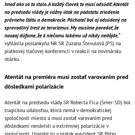
hneď ako sa to stalo. A každý človek to musí odsúdiť. Atentát
na predsedu vlády je vážny útok na podstatu zriadenia
právneho štátu a demokracie. Páchateľ bol aj odsúdený na
spravodlivý trest za terorizmus. My musíme povedať, že
naozaj dúfame, že k niečomu takému už nikdy nedôjde,“
vyhlásila poslankyňa NR SR Zuzana Števulová (PS) na
piatkovej tlačovej konferencii v reakcii na novinársku
otázku.
Atentát na premiéra musí zostať varovaním pred
dôsledkami polarizácie
Atentát na predsedu vlády SR Roberta Fica (Smer-SD) bol
tragickou udalosťou, ktorá nemá v demokratickej
spoločnosti miesto a musí zostať varovaním pred
dôsledkami nenávisti a extrémnej polarizácie v
spoločnosti. Uviedol to v piatok prezident SR Peter