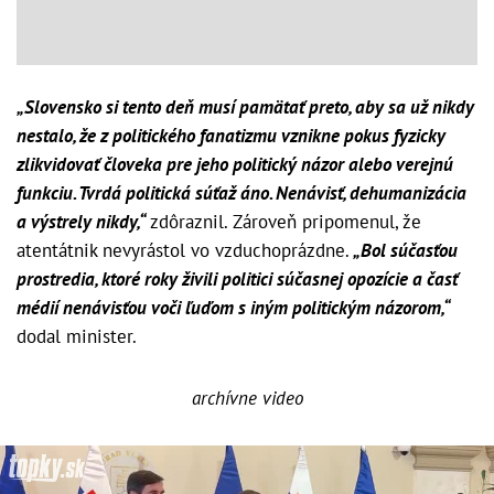
„Slovensko si tento deň musí pamätať preto, aby sa už nikdy
nestalo, že z politického fanatizmu vznikne pokus fyzicky
zlikvidovať človeka pre jeho politický názor alebo verejnú
funkciu. Tvrdá politická súťaž áno. Nenávisť, dehumanizácia
a výstrely nikdy,“
zdôraznil. Zároveň pripomenul, že
atentátnik nevyrástol vo vzduchoprázdne.
„Bol súčasťou
prostredia, ktoré roky živili politici súčasnej opozície a časť
médií nenávisťou voči ľuďom s iným politickým názorom,“
dodal minister.
archívne video