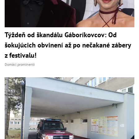
Týždeň od škandálu Gáboríkovcov: Od
šokujúcich obvinení až po nečakané zábery
z festivalu!
Domáci prominenti