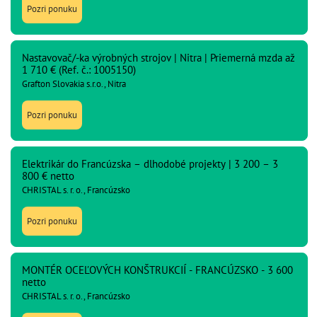
Pozri ponuku
Nastavovač/-ka výrobných strojov | Nitra | Priemerná mzda až
1 710 € (Ref. č.: 1005150)
Grafton Slovakia s.r.o., Nitra
Pozri ponuku
Elektrikár do Francúzska – dlhodobé projekty | 3 200 – 3
800 € netto
CHRISTAL s. r. o., Francúzsko
Pozri ponuku
MONTÉR OCEĽOVÝCH KONŠTRUKCIÍ - FRANCÚZSKO - 3 600
netto
CHRISTAL s. r. o., Francúzsko