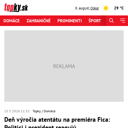
29 °C
8. august
,
Oskar
DOMÁCE
ZAHRANIČNÉ
PROMINENTI
ŠPORT
ZAUJÍMAV
15.5.2026 11:52
Topky
Domáce
Deň výročia atentátu na premiéra Fica:
Politici i prezident reagujú