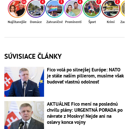
16
4
3
4
7
2
Najčítanejšie
Domáce
Zahraničné
Prominenti
Šport
Krimi
Zaují
SÚVISIACE ČLÁNKY
Fico volá po silnejšej Európe: NATO
je stále naším pilierom, musíme však
budovať vlastnú odolnosť
AKTUÁLNE Fico mení na poslednú
chvíľu plány: URGENTNÁ PORADA po
návrate z Moskvy! Nejde ani na
oslavy konca vojny