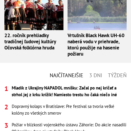
22. ročník prehliadky
Vrtuľník Black Hawk UH-60
tradičnej ľudovej kultúry
naberá vodu v priehrade,
Očovská folklórna hruda
ktorú použije na hasenie
požiaru
NAJČÍTANEJŠIE
3 DNI
TÝŽDEŇ
Mladík z Ukrajiny NAPADOL mníšku: Začal po nej kričať a
strhol jej z krku krížik! Namiesto trestu ho čaká niečo iné
Dopravný kolaps v Bratislave: Pre festival sa tvoria veľké
kolóny zo všetkých smerov
Požiar v blízkosti vojenského ústavu Záhorie: Do akcie nasadili