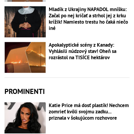
Mladík z Ukrajiny NAPADOL mníšku:
Začal po nej kričať a strhol jej z krku
krížik! Namiesto trestu ho čaká niečo
iné
Apokalyptické scény z Kanady:
Vyhlásili núdzový stav! Oheň sa
rozrástol na TISÍCE hektárov
PROMINENTI
Katie Price má dosť plastík! Nechcem
zomrieť kvôli svojmu zadku...
priznala v šokujúcom rozhovore