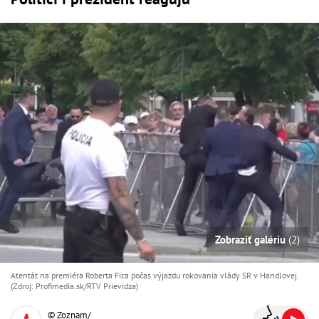
Zobraziť galériu
(2)
Atentát na premiéra Roberta Fica počas výjazdu rokovania vlády SR v Handlovej.
(Zdroj: Profimedia.sk/RTV Prievidza)
© Zoznam/