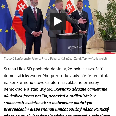
Tlačové konferencie Roberta Fica a Roberta Kaliňáka (Zdroj: Topky/Vlado Anjel)
Strana Hlas-SD poobede doplnila, že pokus zavraždiť
demokraticky zvoleného predsedu vlády nie je len útok
na konkrétneho človeka, ale i na základné princípy
demokracie a stability SR.
„Rovnako dôrazne odmietame
akúkoľvek formu násilia, nenávisti a radikalizácie v
spoločnosti, osobitne ak sú motivované politickým
presvedčením alebo snahou umlčať odlišný názor. Politický
zápas sa musí viesť demokraticky, argumentmi a rešpektom,