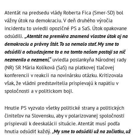
Atentát na predsedu vlády Roberta Fica (Smer-SD) bol
vážny útok na demokraciu. V deň druhého výročia
incidentu to uviedli opozičné PS a SaS. Útok opakovane
odsúdili.
„Atentát na premiéra znamená vlastne útok aj na
demokraciu a právny štát. To sa nemalo stať. My sme to
odsúdili a odsudzujeme to a na tomto našom postoji sa nič
nezmenilo a nezmení,“
uviedla poslankyňa Národnej rady
(NR) SR Mária Kolíková (SaS) na piatkovej tlačovej
konferencii v reakcii na novinársku otázku. Kritizovala
však, že vládni predstavitelia prispievajú k napätiu v
spoločnosti a v politickom boji.
Hnutie PS vyzvalo všetky politické strany a politických
činiteľov na Slovensku, aby v polarizovanej spoločnosti
prispievali k deeskalácii situácie. Atentát musí podľa
hnutia odsúdiť každý. „
My sme to odsúdili už na začiatku, už