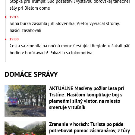
Stopka pre Trumpa: Súd pozastavil výstavbu obrovskej tanečnej
sály pri Bielom dome
19:15
Silná búrka zasiahla juh Slovenska: Vietor vyvracal stromy,
hasiči zasahovali
19:00
Cesta sa zmenila na nočnú moru: Cestujúci RegioJetu čakali päť
hodín v horúčavách! Pokazila sa lokomotíva
DOMÁCE SPRÁVY
AKTUÁLNE Masívny požiar lesa pri
Trstíne: Hasičom komplikuje boj s
plameňmi silný vietor, na miesto
smeruje vrtuľník
Zranenie v horách: Turista po páde
potreboval pomoc záchranárov, z túry