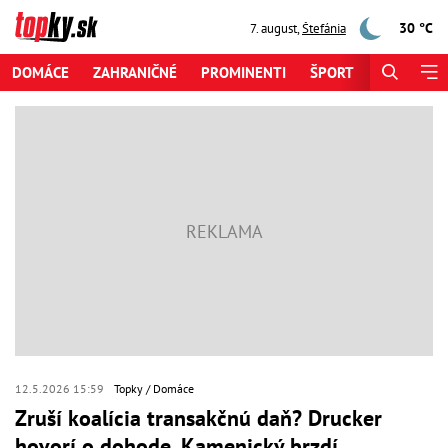
30 °C
7. august
,
Štefánia
DOMÁCE
ZAHRANIČNÉ
PROMINENTI
ŠPORT
ZAUJÍMAV
12.5.2026 15:59
Topky
Domáce
Zruší koalícia transakčnú daň? Drucker
hovorí o dohode, Kamenický brzdí