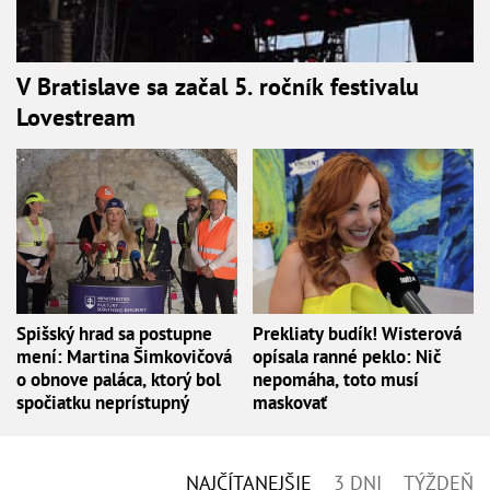
V Bratislave sa začal 5. ročník festivalu
Lovestream
Spišský hrad sa postupne
Prekliaty budík! Wisterová
mení: Martina Šimkovičová
opísala ranné peklo: Nič
o obnove paláca, ktorý bol
nepomáha, toto musí
spočiatku neprístupný
maskovať
NAJČÍTANEJŠIE
3 DNI
TÝŽDEŇ