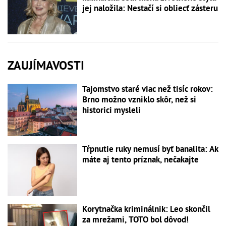
jej naložila: Nestačí si obliecť zásteru
ZAUJÍMAVOSTI
Tajomstvo staré viac než tisíc rokov:
Brno možno vzniklo skôr, než si
historici mysleli
Tŕpnutie ruky nemusí byť banalita: Ak
máte aj tento príznak, nečakajte
Korytnačka kriminálnik: Leo skončil
za mrežami, TOTO bol dôvod!