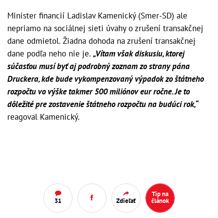
Minister financií Ladislav Kamenický (Smer-SD) ale
nepriamo na sociálnej sieti úvahy o zrušení transakčnej
dane odmietol. Žiadna dohoda na zrušení transakčnej
dane podľa neho nie je.
„Vítam však diskusiu, ktorej
súčasťou musí byť aj podrobný zoznam zo strany pána
Druckera, kde bude vykompenzovaný výpadok zo štátneho
rozpočtu vo výške takmer 500 miliónov eur ročne. Je to
dôležité pre zostavenie štátneho rozpočtu na budúci rok,“
reagoval Kamenický.
Tip na
31
Zdieľať
článok