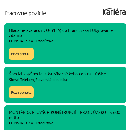
Pracovné pozície
Hľadáme zváračov CO₂ (135) do Francúzska | Ubytovanie
zdarma
CHRISTAL s. r. o., Francúzsko
Pozri ponuku
Špecialista/Špecialistka zákazníckeho centra - Košice
Slovak Telekom, Slovenská republika
Pozri ponuku
MONTÉR OCEĽOVÝCH KONŠTRUKCIÍ - FRANCÚZSKO - 3 600
netto
CHRISTAL s. r. o., Francúzsko