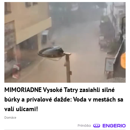
MIMORIADNE Vysoké Tatry zasiahli silné
búrky a prívalové dažde: Voda v mestách sa
valí ulicami!
Domáce