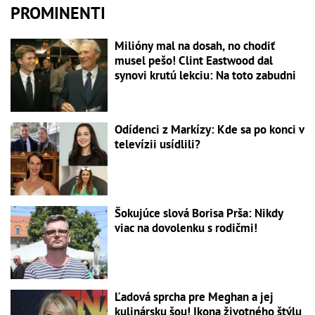
PROMINENTI
Milióny mal na dosah, no chodiť
musel pešo! Clint Eastwood dal
synovi krutú lekciu: Na toto zabudni
Odídenci z Markízy: Kde sa po konci v
televízii usídlili?
Šokujúce slová Borisa Prša: Nikdy
viac na dovolenku s rodičmi!
Ľadová sprcha pre Meghan a jej
kulinársku šou! Ikona životného štýlu