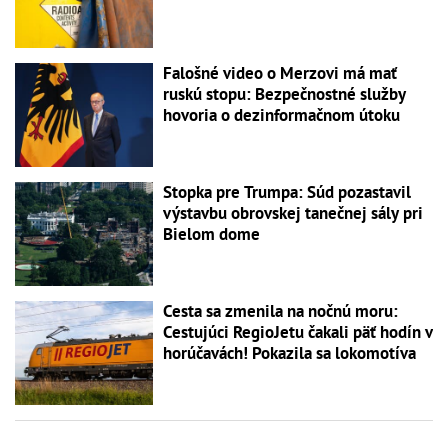
Falošné video o Merzovi má mať
ruskú stopu: Bezpečnostné služby
hovoria o dezinformačnom útoku
Stopka pre Trumpa: Súd pozastavil
výstavbu obrovskej tanečnej sály pri
Bielom dome
Cesta sa zmenila na nočnú moru:
Cestujúci RegioJetu čakali päť hodín v
horúčavách! Pokazila sa lokomotíva