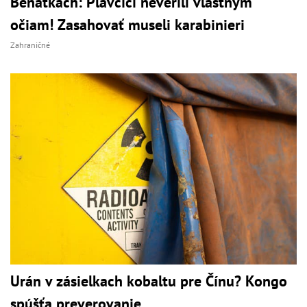
Benátkach: Plavčíci neverili vlastným
očiam! Zasahovať museli karabinieri
Zahraničné
Urán v zásielkach kobaltu pre Čínu? Kongo
spúšťa preverovanie