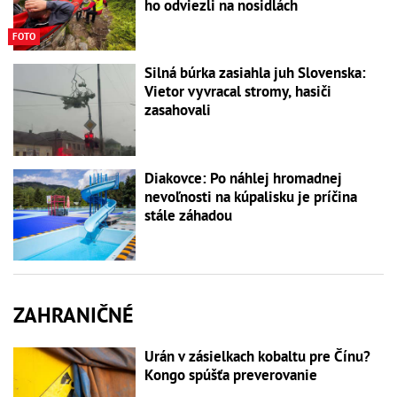
ho odviezli na nosidlách
FOTO
Silná búrka zasiahla juh Slovenska:
Vietor vyvracal stromy, hasiči
zasahovali
Diakovce: Po náhlej hromadnej
nevoľnosti na kúpalisku je príčina
stále záhadou
ZAHRANIČNÉ
Urán v zásielkach kobaltu pre Čínu?
Kongo spúšťa preverovanie