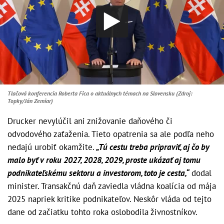
Tlačová konferencia Roberta Fica o aktuálnych témach na Slovensku (Zdroj:
Topky/Ján Zemiar)
Drucker nevylúčil ani znižovanie daňového či
odvodového zaťaženia. Tieto opatrenia sa ale podľa neho
nedajú urobiť okamžite.
„Tú cestu treba pripraviť, aj čo by
malo byť v roku 2027, 2028, 2029, proste ukázať aj tomu
podnikateľskému sektoru a investorom, toto je cesta,“
dodal
minister. Transakčnú daň zaviedla vládna koalícia od mája
2025 napriek kritike podnikateľov. Neskôr vláda od tejto
dane od začiatku tohto roka oslobodila živnostníkov.