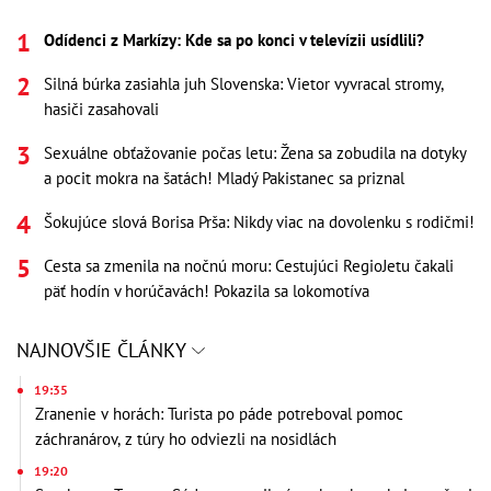
Odídenci z Markízy: Kde sa po konci v televízii usídlili?
Silná búrka zasiahla juh Slovenska: Vietor vyvracal stromy,
hasiči zasahovali
Sexuálne obťažovanie počas letu: Žena sa zobudila na dotyky
a pocit mokra na šatách! Mladý Pakistanec sa priznal
Šokujúce slová Borisa Prša: Nikdy viac na dovolenku s rodičmi!
Cesta sa zmenila na nočnú moru: Cestujúci RegioJetu čakali
päť hodín v horúčavách! Pokazila sa lokomotíva
NAJNOVŠIE ČLÁNKY
19:35
Zranenie v horách: Turista po páde potreboval pomoc
záchranárov, z túry ho odviezli na nosidlách
19:20