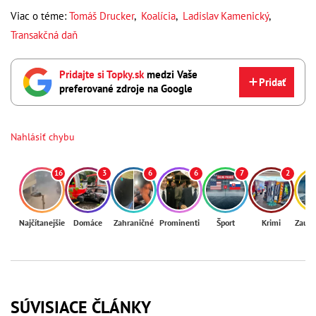
Viac o téme:
Tomáš Drucker
,
Koalícia
,
Ladislav Kamenický
,
Transakčná daň
Pridajte si Topky.sk
medzi Vaše
Pridať
preferované zdroje na Google
Nahlásiť chybu
16
3
6
6
7
2
Najčítanejšie
Domáce
Zahraničné
Prominenti
Šport
Krimi
Zaují
SÚVISIACE ČLÁNKY