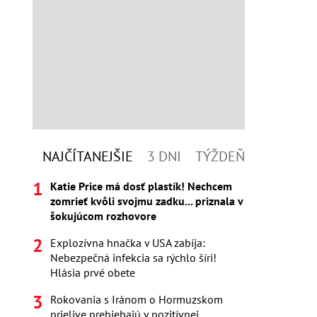
NAJČÍTANEJŠIE
3 DNI
TÝŽDEŇ
Katie Price má dosť plastík! Nechcem
zomrieť kvôli svojmu zadku... priznala v
šokujúcom rozhovore
Explozívna hnačka v USA zabíja:
Nebezpečná infekcia sa rýchlo šíri!
Hlásia prvé obete
Rokovania s Iránom o Hormuzskom
prielive prebiehajú v pozitívnej