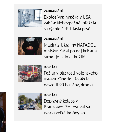
ZAHRANIČNÉ
Explozívna hnačka v USA
zabíja: Nebezpečná infekcia
sa rýchlo šíri! Hlásia prvé
obete
ZAHRANIČNÉ
Mladík z Ukrajiny NAPADOL
mníšku: Začal po nej kričať a
strhol jej z krku krížik!
Namiesto trestu ho čaká
DOMÁCE
niečo iné
Požiar v blízkosti vojenského
ústavu Záhorie: Do akcie
nasadili 90 hasičov, dron aj
vrtuľníky Black Hawk
DOMÁCE
Dopravný kolaps v
Bratislave: Pre festival sa
tvoria veľké kolóny zo
všetkých smerov