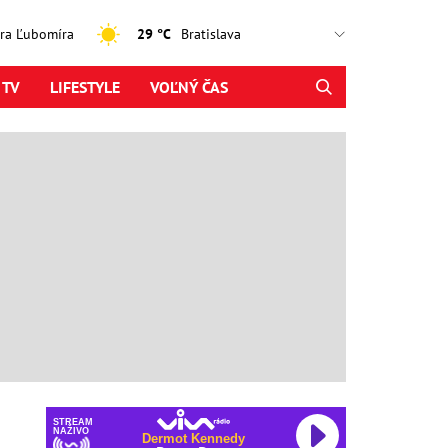
jtra Ľubomíra
29 °C
 TV
LIFESTYLE
VOĽNÝ ČAS
STREAM
NAŽIVO
Dermot Kennedy