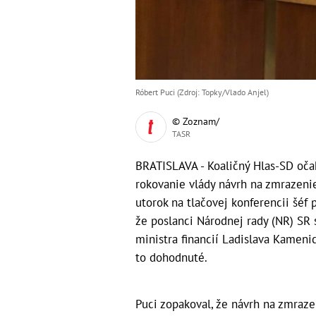
Róbert Puci (Zdroj: Topky/Vlado Anjel)
© Zoznam/
TASR
BRATISLAVA - Koaličný Hlas-SD oča
rokovanie vlády návrh na zmrazenie
utorok na tlačovej konferencii šéf
že poslanci Národnej rady (NR) SR s
ministra financií Ladislava Kamenic
to dohodnuté.
Puci zopakoval, že návrh na zmrazen