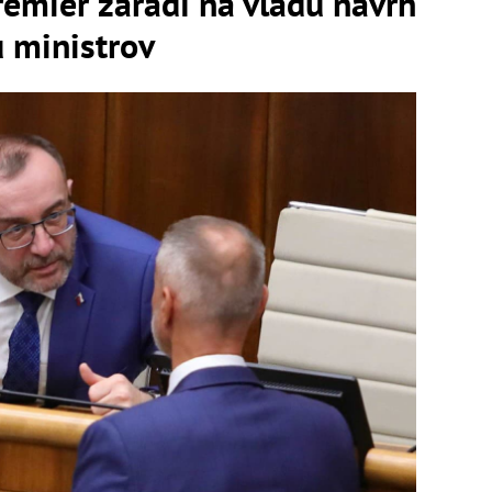
remiér zaradí na vládu návrh
 ministrov