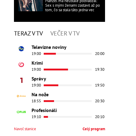
Manžel ma neustále podvádzal:
Sex s inými ženami zastavil až po
tom, čo sa stala táto jedna vec
TERAZ V TV
VEČER V TV
Televízne noviny
19:00
20:00
Krimi
19:00
19:30
Správy
19:00
19:50
Na nože
18:55
20:30
Profesionáli
19:10
20:10
Navoľ stanice
Celý program