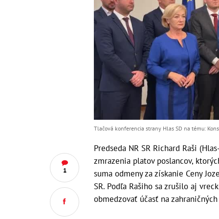
Tlačová konferencia strany Hlas SD na tému: Kons
Predseda NR SR Richard Raši (Hlas-
zmrazenia platov poslancov, ktorýc
1
suma odmeny za získanie Ceny Joze
SR. Podľa Rašiho sa zrušilo aj vrec
obmedzovať účasť na zahraničných 