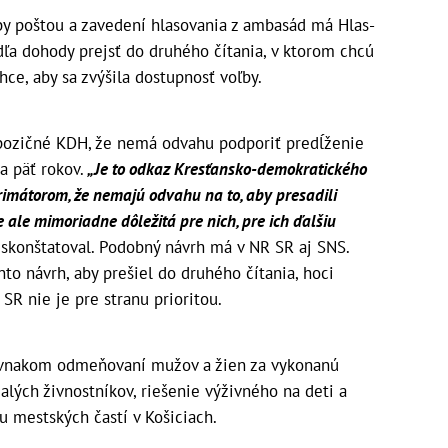
by poštou a zavedení hlasovania z ambasád má Hlas-
dľa dohody prejsť do druhého čítania, v ktorom chcú
hce, aby sa zvýšila dostupnosť voľby.
opozičné KDH, že nemá odvahu podporiť predĺženie
 päť rokov.
„Je to odkaz Kresťansko-demokratického
 primátorom, že nemajú odvahu na to, aby presadili
ale mimoriadne dôležitá pre nich, pre ich ďalšiu
skonštatoval. Podobný návrh má v NR SR aj SNS.
nto návrh, aby prešiel do druhého čítania, hoci
R nie je pre stranu prioritou.
ovnakom odmeňovaní mužov a žien za vykonanú
alých živnostníkov, riešenie výživného na deti a
u mestských častí v Košiciach.