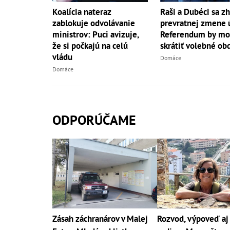
Koalícia nateraz
Raši a Dubéci sa zh
zablokuje odvolávanie
prevratnej zmene 
ministrov: Puci avizuje,
Referendum by mo
že si počkajú na celú
skrátiť volebné ob
vládu
Domáce
Domáce
ODPORÚČAME
Zásah záchranárov v Malej
Rozvod, výpoveď a