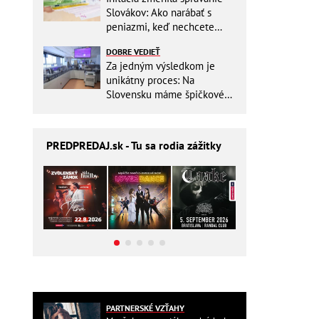
Slovákov: Ako narábať s
peniazmi, keď nechcete
zbytočne riskovať?
DOBRE VEDIEŤ
Za jedným výsledkom je
unikátny proces: Na
Slovensku máme špičkové
pracovisko
PREDPREDAJ
.sk - Tu sa rodia zážitky
PARTNERSKÉ VZŤAHY