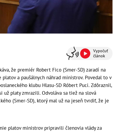
Vypočuť
článok
káva, že premiér Robert Fico (Smer-SD) zaradí na
 platov a paušálnych náhrad ministrov. Povedal to v
 poslaneckého klubu Hlasu-SD Róbert Puci. Zdôraznil,
i už platy zmrazili. Odvoláva sa tiež na slová
kého (Smer-SD), ktorý mal už na jeseň tvrdiť, že je
ie platov ministrov pripravili členovia vlády za