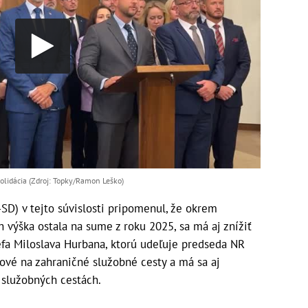
olidácia (Zdroj: Topky/Ramon Leško)
SD) v tejto súvislosti pripomenul, že okrem
h výška ostala na sume z roku 2025, sa má aj znížiť
fa Miloslava Hurbana, ktorú udeľuje predseda NR
kové na zahraničné služobné cesty a má sa aj
služobných cestách.