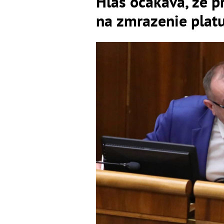
Hlas očakáva, že p
na zmrazenie platu