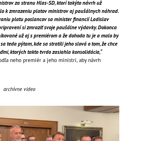
istrov za stranu Hlas-SD, ktorí takýto návrh už
ošlo k zmrazeniu platov ministrov aj paušálnych náhrad.
vaniu platu poslancov sa minister financií Ladislav
 pripravení si zmraziť svoje paušálne výdavky. Dokonca
nikované už aj s premiérom a že dohoda tu je a malo by
 sa teda pýtam, kde sa stratili jeho slová o tom, že chce
mi, ktorých takto tvrdo zasiahla konsolidácia,“
podľa neho premiér a jeho ministri, aby návrh
archívne video