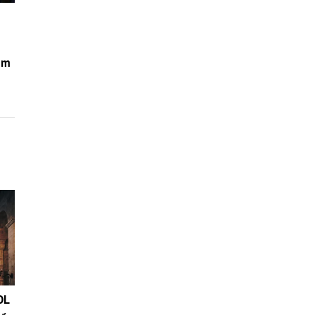
nim
OL