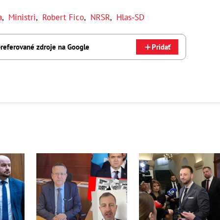
a
,
Ministri
,
Robert Fico
,
NRSR
,
Hlas-SD
referované zdroje na Google
Pridať