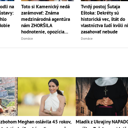
odli na
Toto si Kamenický nedá
Tvrdý postoj Šutaja
ústavy:
zarámovať: Známa
Eštoka: Dekréty sú
hlo
medzinárodná agentúra
historická vec, štát do
dobie
nám ZHORŠILA
vlastníctva ľudí kvôli 
hodnotenie, opozícia
zasahovať nebude
vybuchla!
Domáce
Domáce
j zbohom
Meghan oslávila 45 rokov,
Mladík z Ukrajiny NAPAD