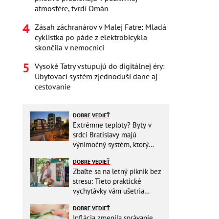
atmosfére, tvrdí Omán
Zásah záchranárov v Malej Fatre: Mladá
cyklistka po páde z elektrobicykla
skončila v nemocnici
Vysoké Tatry vstupujú do digitálnej éry:
Ubytovací systém zjednoduší dane aj
cestovanie
DOBRE VEDIEŤ
Extrémne teploty? Byty v
srdci Bratislavy majú
výnimočný systém, ktorý
ešte aj šetrí náklady
DOBRE VEDIEŤ
Zbaľte sa na letný piknik bez
stresu: Tieto praktické
vychytávky vám ušetria
miesto v batohu!
DOBRE VEDIEŤ
Inflácia zmenila správanie