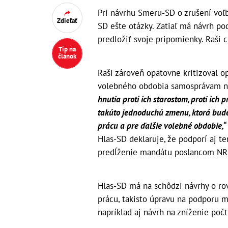
Pri návrhu Smeru-SD o zrušení voľ
Zdieľať
SD ešte otázky. Zatiaľ má návrh po
predložiť svoje pripomienky. Raši c
Tip na
článok
Raši zároveň opätovne kritizoval 
volebného obdobia samosprávam na
hnutia proti ich starostom, proti ich
takúto jednoduchú zmenu, ktorá bude 
prácu a pre ďalšie volebné obdobie,“
Hlas-SD deklaruje, že podporí aj te
predĺženie mandátu poslancom NR S
Hlas-SD má na schôdzi návrhy o r
prácu, takisto úpravu na podporu m
napríklad aj návrh na zníženie počt