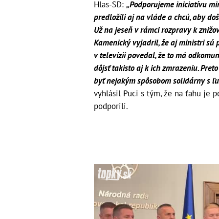
Hlas-SD:
„Podporujeme iniciatívu min
predložili aj na vláde a chcú, aby d
Už na jeseň v rámci rozpravy k znižo
Kamenický vyjadril, že aj ministri sú
v televízii povedal, že to má odkomu
dôjsť takisto aj k ich zmrazeniu. Preto
byť nejakým spôsobom solidárny s ľuď
vyhlásil Puci s tým, že na ťahu je 
podporili.