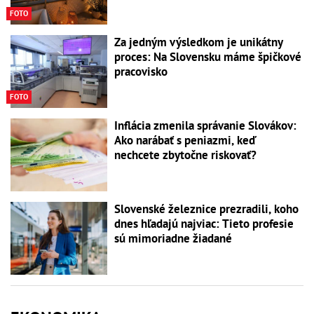
FOTO
Za jedným výsledkom je unikátny
proces: Na Slovensku máme špičkové
pracovisko
FOTO
Inflácia zmenila správanie Slovákov:
Ako narábať s peniazmi, keď
nechcete zbytočne riskovať?
Slovenské železnice prezradili, koho
dnes hľadajú najviac: Tieto profesie
sú mimoriadne žiadané