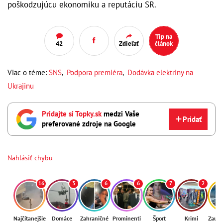
poškodzujúcu ekonomiku a reputáciu SR.
Tip na
42
Zdieľať
článok
Viac o téme:
SNS
,
Podpora premiéra
,
Dodávka elektriny na
Ukrajinu
Pridajte si Topky.sk
medzi Vaše
Pridať
preferované zdroje na Google
Nahlásiť chybu
16
3
6
6
7
2
Najčítanejšie
Domáce
Zahraničné
Prominenti
Šport
Krimi
Zaují