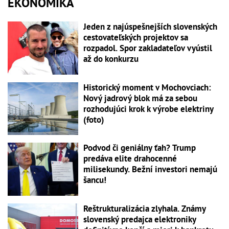
EKONOMIKA
Jeden z najúspešnejších slovenských
cestovateľských projektov sa
rozpadol. Spor zakladateľov vyústil
až do konkurzu
Historický moment v Mochovciach:
Nový jadrový blok má za sebou
rozhodujúci krok k výrobe elektriny
(foto)
Podvod či geniálny ťah? Trump
predáva elite drahocenné
milisekundy. Bežní investori nemajú
šancu!
Reštrukturalizácia zlyhala. Známy
slovenský predajca elektroniky