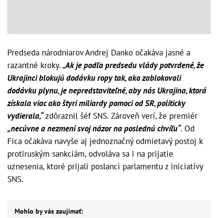
Predseda národniarov Andrej Danko očakáva jasné a
razantné kroky. „
Ak je podľa predsedu vlády potvrdené, že
Ukrajinci blokujú dodávku ropy tak, ako zablokovali
dodávku plynu, je nepredstaviteľné, aby nás Ukrajina, ktorá
získala viac ako štyri miliardy pomoci od SR, politicky
vydierala,“
zdôraznil šéf SNS. Zároveň verí, že premiér
„necúvne a nezmení svoj názor na poslednú chvíľu“
. Od
Fica očakáva navyše aj jednoznačný odmietavý postoj k
protiruským sankciám, odvoláva sa i na prijatie
uznesenia, ktoré prijali poslanci parlamentu z iniciatívy
SNS.
Mohlo by vás zaujímať: