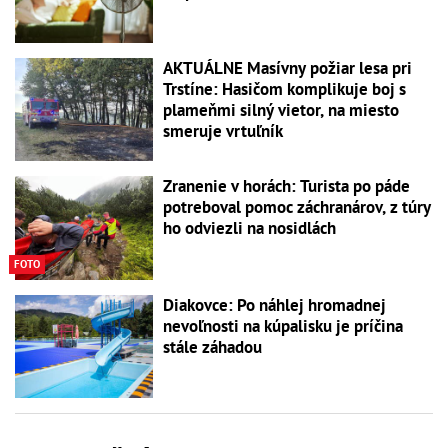
AKTUÁLNE Masívny požiar lesa pri
Trstíne: Hasičom komplikuje boj s
plameňmi silný vietor, na miesto
smeruje vrtuľník
Zranenie v horách: Turista po páde
potreboval pomoc záchranárov, z túry
ho odviezli na nosidlách
FOTO
Diakovce: Po náhlej hromadnej
nevoľnosti na kúpalisku je príčina
stále záhadou