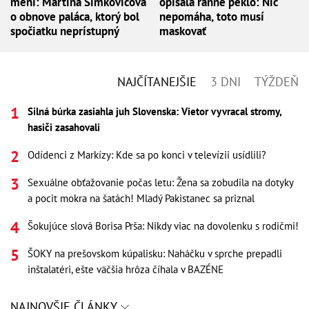
mení: Martina Šimkovičová
opísala ranné peklo: Nič
o obnove paláca, ktorý bol
nepomáha, toto musí
spočiatku neprístupný
maskovať
NAJČÍTANEJŠIE
3 DNI
TÝŽDEŇ
Silná búrka zasiahla juh Slovenska: Vietor vyvracal stromy,
hasiči zasahovali
Odídenci z Markízy: Kde sa po konci v televízii usídlili?
Sexuálne obťažovanie počas letu: Žena sa zobudila na dotyky
a pocit mokra na šatách! Mladý Pakistanec sa priznal
Šokujúce slová Borisa Prša: Nikdy viac na dovolenku s rodičmi!
ŠOKY na prešovskom kúpalisku: Naháčku v sprche prepadli
inštalatéri, ešte väčšia hrôza číhala v BAZÉNE
NAJNOVŠIE ČLÁNKY