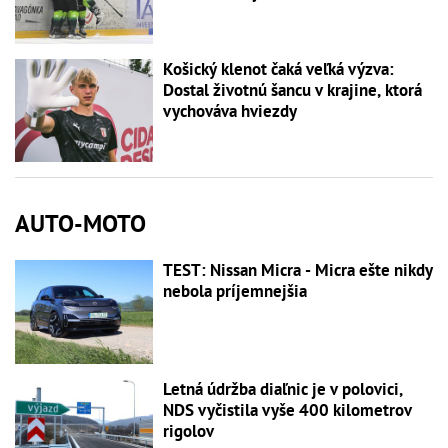
Košický klenot čaká veľká výzva:
Dostal životnú šancu v krajine, ktorá
vychováva hviezdy
AUTO-MOTO
TEST: Nissan Micra - Micra ešte nikdy
nebola príjemnejšia
Letná údržba diaľnic je v polovici,
NDS vyčistila vyše 400 kilometrov
rigolov