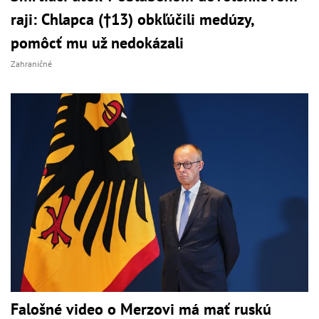
raji: Chlapca (†13) obkľúčili medúzy,
pomôcť mu už nedokázali
Zahraničné
Falošné video o Merzovi má mať ruskú