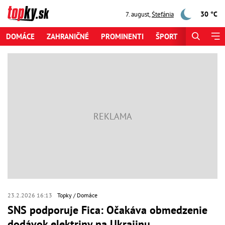
30 °C
7. august
,
Štefánia
DOMÁCE
ZAHRANIČNÉ
PROMINENTI
ŠPORT
ZAUJÍMAV
23.2.2026 16:13
Topky
Domáce
SNS podporuje Fica: Očakáva obmedzenie
dodávok elektriny na Ukrajinu