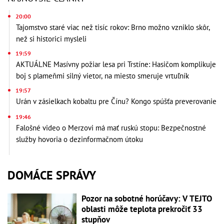
20:00
Tajomstvo staré viac než tisíc rokov: Brno možno vzniklo skôr,
než si historici mysleli
19:59
AKTUÁLNE Masívny požiar lesa pri Trstíne: Hasičom komplikuje
boj s plameňmi silný vietor, na miesto smeruje vrtuľník
19:57
Urán v zásielkach kobaltu pre Čínu? Kongo spúšťa preverovanie
19:46
Falošné video o Merzovi má mať ruskú stopu: Bezpečnostné
služby hovoria o dezinformačnom útoku
DOMÁCE SPRÁVY
Pozor na sobotné horúčavy: V TEJTO
oblasti môže teplota prekročiť 33
stupňov