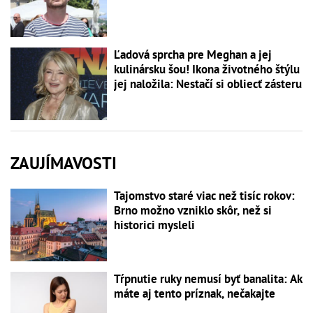
Ľadová sprcha pre Meghan a jej
kulinársku šou! Ikona životného štýlu
jej naložila: Nestačí si obliecť zásteru
ZAUJÍMAVOSTI
Tajomstvo staré viac než tisíc rokov:
Brno možno vzniklo skôr, než si
historici mysleli
Tŕpnutie ruky nemusí byť banalita: Ak
máte aj tento príznak, nečakajte