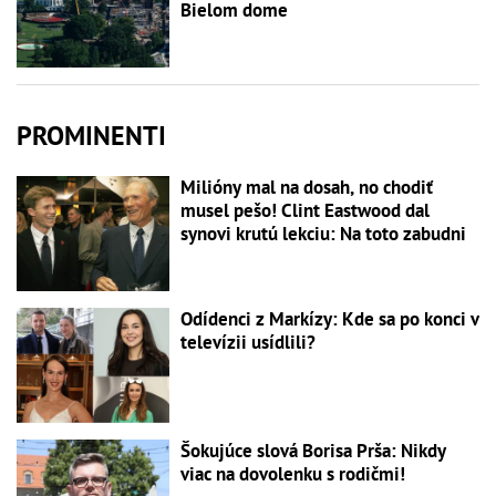
Bielom dome
PROMINENTI
Milióny mal na dosah, no chodiť
musel pešo! Clint Eastwood dal
synovi krutú lekciu: Na toto zabudni
Odídenci z Markízy: Kde sa po konci v
televízii usídlili?
Šokujúce slová Borisa Prša: Nikdy
viac na dovolenku s rodičmi!