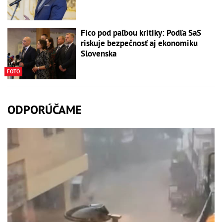
Fico pod paľbou kritiky: Podľa SaS
riskuje bezpečnosť aj ekonomiku
Slovenska
FOTO
ODPORÚČAME