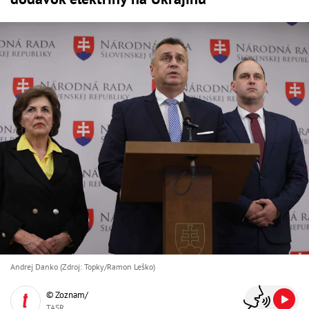
Andrej Danko (Zdroj: Topky/Ramon Leško)
© Zoznam/
TASR