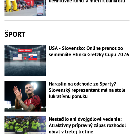
definitívne končí a mieri k bankrotu
ŠPORT
USA - Slovensko: Online prenos zo
semifinále Hlinka Gretzky Cupu 2026
Haraslín na odchode zo Sparty?
Slovenský reprezentant má na stole
lukratívnu ponuku
Nestačilo ani dvojgólové vedenie:
Atraktívny prípravný zápas rozhodol
obrat v tretej tretine