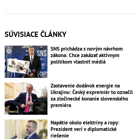
SÚVISIACE ČLÁNKY
SNS prichádza s novým návrhom
zákona: Chce zakázať aktívnym
politikom vlastniť médiá
Zastavenie dodávok energie na
Ukrajinu: Český expremiér to označil
za zločinecké konanie slovenského
premiéra
Napätie okolo elektriny a ropy:
Prezident verí v diplomatické
riešenie