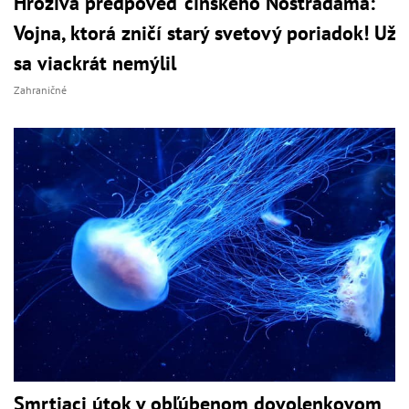
Hrozivá predpoveď čínskeho Nostradama:
Vojna, ktorá zničí starý svetový poriadok! Už
sa viackrát nemýlil
Zahraničné
Smrtiaci útok v obľúbenom dovolenkovom