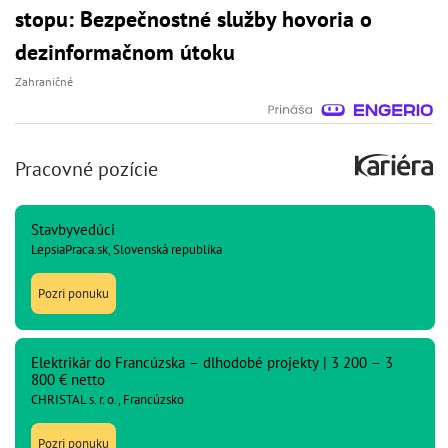
stopu: Bezpečnostné služby hovoria o
dezinformačnom útoku
Zahraničné
Pracovné pozície
Stavbyvedúci
LepsiaPraca.sk, Slovenská republika
Pozri ponuku
Elektrikár do Francúzska – dlhodobé projekty | 3 200 – 3
800 € netto
CHRISTAL s. r. o., Francúzsko
Pozri ponuku