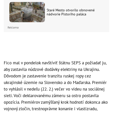
Staré Mesto otvorilo obnovené
nádvorie Pistoriho paláca
Reklama
Fico mal v pondelok navštíviť štátnu SEPS a požiadať ju,
aby zastavila núdzové dodávky elektriny na Ukrajinu.
Dôvodom je zastavenie tranzitu ruskej ropy cez
ukrajinské územie na Slovensko a do Maďarska. Premiér
to vyhlásil v nedeľu (22. 2.) večer vo videu na sociálnej
sieti. Voči deklarovanému zámeru sa ostro postavila
opozícia. Premiérov zamýšľaný krok hodnotí dokonca ako
vojnový zločin, trestnoprávne konanie i vlastizradu,