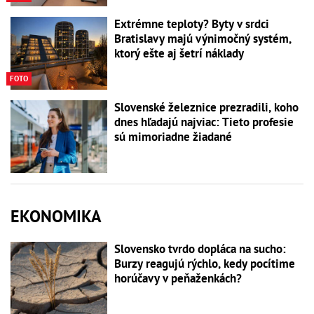
Extrémne teploty? Byty v srdci
Bratislavy majú výnimočný systém,
ktorý ešte aj šetrí náklady
FOTO
Slovenské železnice prezradili, koho
dnes hľadajú najviac: Tieto profesie
sú mimoriadne žiadané
EKONOMIKA
Slovensko tvrdo dopláca na sucho:
Burzy reagujú rýchlo, kedy pocítime
horúčavy v peňaženkách?