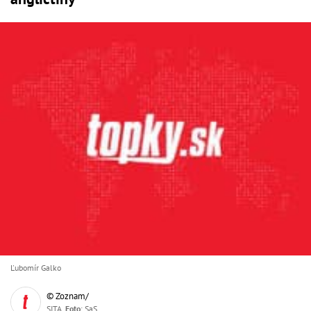
Ľubomír Galko
© Zoznam/
SITA,
Foto
: SaS