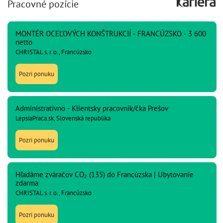
Pracovné pozície
MONTÉR OCEĽOVÝCH KONŠTRUKCIÍ - FRANCÚZSKO - 3 600
netto
CHRISTAL s. r. o., Francúzsko
Pozri ponuku
Administratívno - Klientsky pracovník/čka Prešov
LepsiaPraca.sk, Slovenská republika
Pozri ponuku
Hľadáme zváračov CO₂ (135) do Francúzska | Ubytovanie
zdarma
CHRISTAL s. r. o., Francúzsko
Pozri ponuku