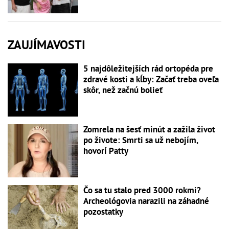
ZAUJÍMAVOSTI
5 najdôležitejších rád ortopéda pre
zdravé kosti a kĺby: Začať treba oveľa
skôr, než začnú bolieť
Zomrela na šesť minút a zažila život
po živote: Smrti sa už nebojím,
hovorí Patty
Čo sa tu stalo pred 3000 rokmi?
Archeológovia narazili na záhadné
pozostatky