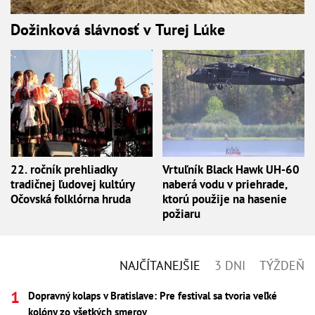
Dožinková slávnosť v Turej Lúke
22. ročník prehliadky
Vrtuľník Black Hawk UH-60
tradičnej ľudovej kultúry
naberá vodu v priehrade,
Očovská folklórna hruda
ktorú použije na hasenie
požiaru
NAJČÍTANEJŠIE
3 DNI
TÝŽDEŇ
Dopravný kolaps v Bratislave: Pre festival sa tvoria veľké
kolóny zo všetkých smerov