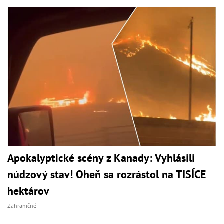
Apokalyptické scény z Kanady: Vyhlásili
núdzový stav! Oheň sa rozrástol na TISÍCE
hektárov
Zahraničné