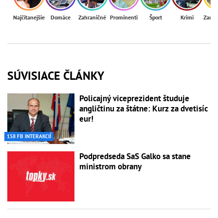
Najčítanejšie
Domáce
Zahraničné
Prominenti
Šport
Krimi
Zaují
SÚVISIACE ČLÁNKY
Policajný viceprezident študuje
angličtinu za štátne: Kurz za dvetisíc
eur!
158 FB INTERAKCIÍ
Podpredseda SaS Galko sa stane
ministrom obrany