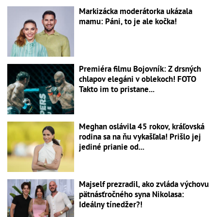
Markizácka moderátorka ukázala
mamu: Páni, to je ale kočka!
Premiéra filmu Bojovník: Z drsných
chlapov elegáni v oblekoch! FOTO
Takto im to pristane...
Meghan oslávila 45 rokov, kráľovská
rodina sa na ňu vykašľala! Prišlo jej
jediné prianie od...
Majself prezradil, ako zvláda výchovu
pätnásťročného syna Nikolasa:
Ideálny tínedžer?!