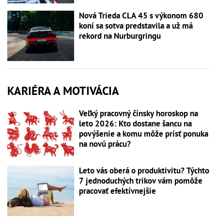
Nová Trieda CLA 45 s výkonom 680
koní sa sotva predstavila a už má
rekord na Nurburgringu
KARIÉRA A MOTIVÁCIA
Veľký pracovný čínsky horoskop na
leto 2026: Kto dostane šancu na
povýšenie a komu môže prísť ponuka
na novú prácu?
Leto vás oberá o produktivitu? Týchto
7 jednoduchých trikov vám pomôže
pracovať efektívnejšie