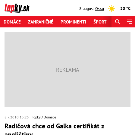
30 °C
8. august
,
Oskar
DOMÁCE
ZAHRANIČNÉ
PROMINENTI
ŠPORT
ZAUJÍMAV
8.7.2010 13:25
Topky
Domáce
Radičová chce od Galka certifikát z
angličtiny