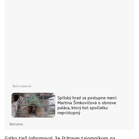
Spišský hrad sa postupne mení:
Martina Šimkovičová o obnove
paláca, ktorý bol spočiatku
neprístupný
Reklama
Galko tiež informoval, že štátnym tajomníkom na