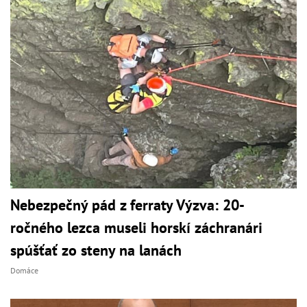
Nebezpečný pád z ferraty Výzva: 20-
ročného lezca museli horskí záchranári
spúšťať zo steny na lanách
Domáce