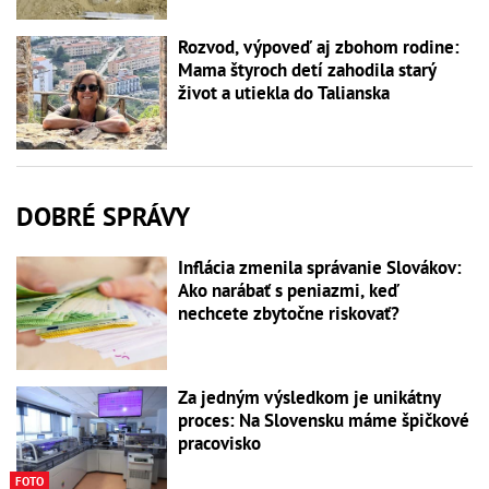
Rozvod, výpoveď aj zbohom rodine:
Mama štyroch detí zahodila starý
život a utiekla do Talianska
DOBRÉ SPRÁVY
Inflácia zmenila správanie Slovákov:
Ako narábať s peniazmi, keď
nechcete zbytočne riskovať?
Za jedným výsledkom je unikátny
proces: Na Slovensku máme špičkové
pracovisko
FOTO