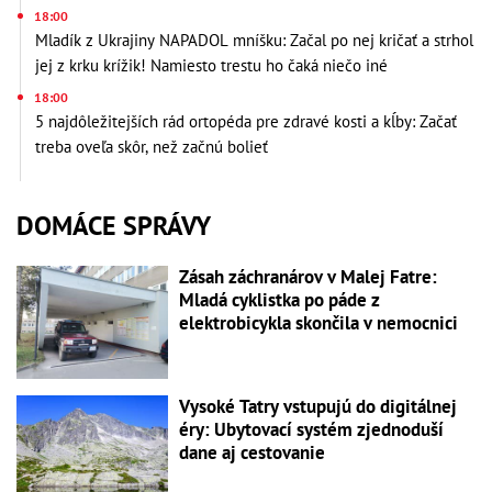
18:00
Mladík z Ukrajiny NAPADOL mníšku: Začal po nej kričať a strhol
jej z krku krížik! Namiesto trestu ho čaká niečo iné
18:00
5 najdôležitejších rád ortopéda pre zdravé kosti a kĺby: Začať
treba oveľa skôr, než začnú bolieť
DOMÁCE SPRÁVY
Zásah záchranárov v Malej Fatre:
Mladá cyklistka po páde z
elektrobicykla skončila v nemocnici
Vysoké Tatry vstupujú do digitálnej
éry: Ubytovací systém zjednoduší
dane aj cestovanie