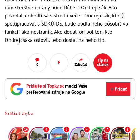
ministerstve obrany bude Róbert Ondrejcsák. Ako
povedal, dohodli sa v stredu večer. Ondrejcsák, ktorý
spolupracoval s SDKÚ-DS, bude podľa neho pôsobiť vo
funkcii ako nestraník. Ako dodal, on bol ten, kto
Ondrejcsáka oslovil, lebo dostal na neho tip.
Tip na
0
Zdieľať
článok
Pridajte si Topky.sk
medzi Vaše
Pridať
preferované zdroje na Google
Nahlásiť chybu
16
4
3
4
7
2