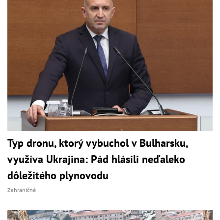
Typ dronu, ktorý vybuchol v Bulharsku,
využíva Ukrajina: Pád hlásili neďaleko
dôležitého plynovodu
Zahraničné