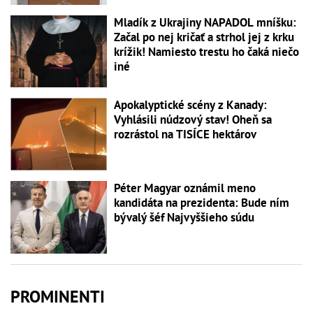
Mladík z Ukrajiny NAPADOL mníšku:
Začal po nej kričať a strhol jej z krku
krížik! Namiesto trestu ho čaká niečo
iné
Apokalyptické scény z Kanady:
Vyhlásili núdzový stav! Oheň sa
rozrástol na TISÍCE hektárov
Péter Magyar oznámil meno
kandidáta na prezidenta: Bude ním
bývalý šéf Najvyššieho súdu
PROMINENTI