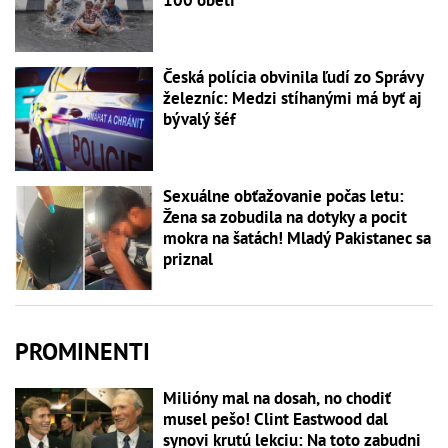
100 obetí
Česká polícia obvinila ľudí zo Správy
železníc: Medzi stíhanými má byť aj
bývalý šéf
Sexuálne obťažovanie počas letu:
Žena sa zobudila na dotyky a pocit
mokra na šatách! Mladý Pakistanec sa
priznal
PROMINENTI
Milióny mal na dosah, no chodiť
musel pešo! Clint Eastwood dal
synovi krutú lekciu: Na toto zabudni