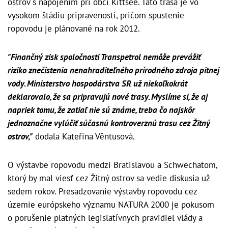
ostrov s napojením pri obci Kittsee. Táto trasa je vo
vysokom štádiu pripravenosti, pričom spustenie
ropovodu je plánované na rok 2012.
"Finančný zisk spoločnosti Transpetrol nemôže prevážiť
riziko znečistenia nenahraditeľného prírodného zdroja pitnej
vody. Ministerstvo hospodárstva SR už niekoľkokrát
deklarovalo, že sa pripravujú nové trasy. Myslíme si, že aj
napriek tomu, že zatiaľ nie sú známe, treba čo najskôr
jednoznačne vylúčiť súčasnú kontroverznú trasu cez Žitný
ostrov,"
dodala Kateřina Věntusová.
O výstavbe ropovodu medzi Bratislavou a Schwechatom,
ktorý by mal viesť cez Žitný ostrov sa vedie diskusia už
sedem rokov. Presadzovanie výstavby ropovodu cez
územie európskeho významu NATURA 2000 je pokusom
o porušenie platných legislatívnych pravidiel vlády a