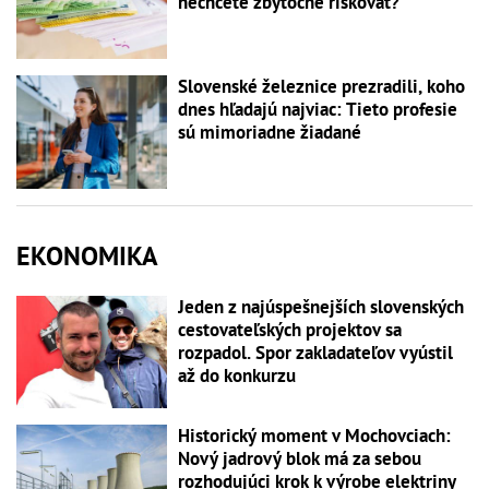
nechcete zbytočne riskovať?
Slovenské železnice prezradili, koho
dnes hľadajú najviac: Tieto profesie
sú mimoriadne žiadané
EKONOMIKA
Jeden z najúspešnejších slovenských
cestovateľských projektov sa
rozpadol. Spor zakladateľov vyústil
až do konkurzu
Historický moment v Mochovciach:
Nový jadrový blok má za sebou
rozhodujúci krok k výrobe elektriny