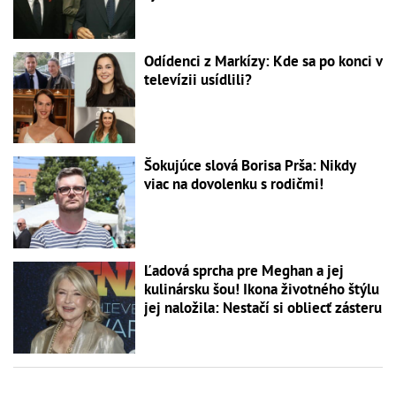
Odídenci z Markízy: Kde sa po konci v
televízii usídlili?
Šokujúce slová Borisa Prša: Nikdy
viac na dovolenku s rodičmi!
Ľadová sprcha pre Meghan a jej
kulinársku šou! Ikona životného štýlu
jej naložila: Nestačí si obliecť zásteru