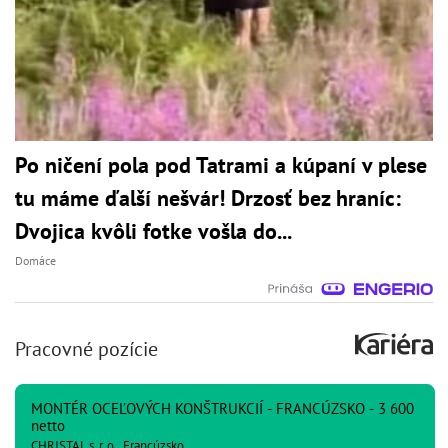
Po ničení pola pod Tatrami a kúpaní v plese
tu máme ďalší nešvár! Drzosť bez hraníc:
Dvojica kvôli fotke vošla do...
Domáce
Pracovné pozície
MONTÉR OCEĽOVÝCH KONŠTRUKCIÍ - FRANCÚZSKO - 3 600
netto
CHRISTAL s. r. o., Francúzsko