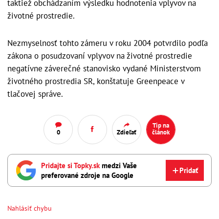
taktiež obchádzaním výsledku hodnotenia vplyvov na
životné prostredie.
Nezmyselnosť tohto zámeru v roku 2004 potvrdilo podľa
zákona o posudzovaní vplyvov na životné prostredie
negatívne záverečné stanovisko vydané Ministerstvom
životného prostredia SR, konštatuje Greenpeace v
tlačovej správe.
Tip na
0
Zdieľať
článok
Pridajte si Topky.sk
medzi Vaše
Pridať
preferované zdroje na Google
Nahlásiť chybu