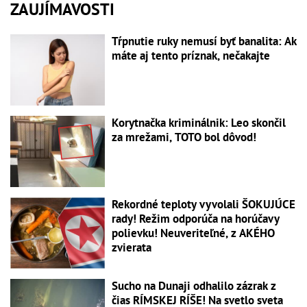
ZAUJÍMAVOSTI
Tŕpnutie ruky nemusí byť banalita: Ak
máte aj tento príznak, nečakajte
Korytnačka kriminálnik: Leo skončil
za mrežami, TOTO bol dôvod!
Rekordné teploty vyvolali ŠOKUJÚCE
rady! Režim odporúča na horúčavy
polievku! Neuveriteľné, z AKÉHO
zvierata
Sucho na Dunaji odhalilo zázrak z
čias RÍMSKEJ RÍŠE! Na svetlo sveta