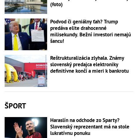
(foto)
Podvod či geniálny ťah? Trump
predáva elite drahocenné
milisekundy. Bežní investori nemajú
šancu!
Reštrukturalizácia zlyhala. Známy
slovenský predajca elektroniky
definitívne končí a mieri k bankrotu
ŠPORT
Haraslín na odchode zo Sparty?
Slovenský reprezentant má na stole
lukratívnu ponuku