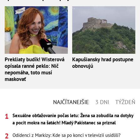
Prekliaty budík! Wisterová
Kapušiansky hrad postupne
opísala ranné peklo: Nič
obnovujú
nepomáha, toto musí
maskovať
NAJČÍTANEJŠIE
3 DNI
TÝŽDEŇ
Sexuálne obťažovanie počas letu: Žena sa zobudila na dotyky
a pocit mokra na šatách! Mladý Pakistanec sa priznal
Odídenci z Markízy: Kde sa po konci v televízii usídlili?