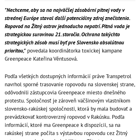
"Nechceme, aby sa na najväčšej zásobárni pitnej vody v
strednej Európe staval ďalší potenciálny zdroj znečistenia.
Ropovod na Žitný ostrov jednoducho nepatrí. Pitná voda je
strategickou surovinou 21. storočia. Ochrana takýchto
strategických zásob musí byť pre Slovensko absolútnou
prioritou,"
povedala koordinátorka toxickej kampane
Greenpeace Kateřina Věntusová.
Podľa všetkých dostupných informácií práve Transpetrol
navrhol sporné trasovanie ropovodu na slovenskej strane,
odôvodnili zástupcovia Greenpeace miesto dnešného
protestu. Spoločnosť je zároveň väčšinovým vlastníkom
slovensko-rakúskej spoločnosti, ktorá by mala budovať a
prevádzkovať kontroverzný ropovod v Rakúsku. Podľa
informácií, ktoré ma Greenpeace k dispozícii, sa na
rakúskej strane počíta s výstavbou ropovodu cez Žitný