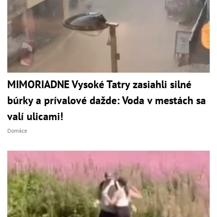
MIMORIADNE Vysoké Tatry zasiahli silné
búrky a prívalové dažde: Voda v mestách sa
valí ulicami!
Domáce