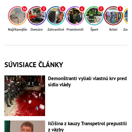
16
3
6
6
7
3
Najčítanejšie
Domáce
Zahraničné
Prominenti
Šport
Krimi
Zaují
SÚVISIACE ČLÁNKY
Demonštranti vyliali vlastnú krv pred
sídlo vlády
Ilčišina z kauzy Transpetrol prepustili
z väzby