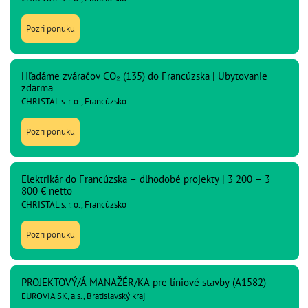
Pozri ponuku
Hľadáme zváračov CO₂ (135) do Francúzska | Ubytovanie
zdarma
CHRISTAL s. r. o., Francúzsko
Pozri ponuku
Elektrikár do Francúzska – dlhodobé projekty | 3 200 – 3
800 € netto
CHRISTAL s. r. o., Francúzsko
Pozri ponuku
PROJEKTOVÝ/Á MANAŽÉR/KA pre líniové stavby (A1582)
EUROVIA SK, a.s., Bratislavský kraj