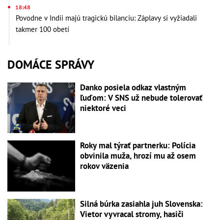
18:48
Povodne v Indii majú tragickú bilanciu: Záplavy si vyžiadali
takmer 100 obetí
DOMÁCE SPRÁVY
Danko posiela odkaz vlastným
ľuďom: V SNS už nebude tolerovať
niektoré veci
Roky mal týrať partnerku: Polícia
obvinila muža, hrozí mu až osem
rokov väzenia
Silná búrka zasiahla juh Slovenska:
Vietor vyvracal stromy, hasiči