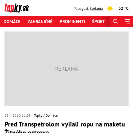
32 °C
7. august
,
Štefánia
DOMÁCE
ZAHRANIČNÉ
PROMINENTI
ŠPORT
ZAUJÍMAV
28.4.2010 11:38
Topky
Domáce
Pred Transpetrolom vyliali ropu na maketu
Žitného ostrova