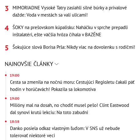
MIMORIADNE Vysoké Tatry zasiahli silné búrky a prívalové
dažde: Voda v mestách sa valí ulicami!
ŠOKY na prešovskom kúpalisku: Naháčku v sprche prepadli
inštalatéri, ešte väčšia hrôza číhala v BAZÉNE
Šokujúce slová Borisa Prša: Nikdy viac na dovolenku s rodičmi!
NAJNOVŠIE ČLÁNKY
19:00
Cesta sa zmenila na nočnú moru: Cestujúci RegioJetu čakali päť
hodín v horúčavách! Pokazila sa lokomotíva
19:00
Milióny mal na dosah, no chodiť musel pešo! Clint Eastwood
dal synovi krutú lekciu: Na toto zabudni
18:58
Danko posiela odkaz vlastným ľuďom: V SNS už nebude
tolerovať niektoré veci