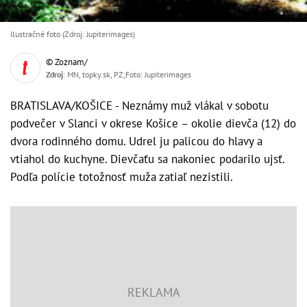
Ilustračné foto (Zdroj: Jupiterimages)
© Zoznam/
Zdroj
: MN, topky.sk, PZ;Foto: Jupiterimages
BRATISLAVA/KOŠICE - Neznámy muž vlákal v sobotu
podvečer v Slanci v okrese Košice – okolie dievča (12) do
dvora rodinného domu. Udrel ju palicou do hlavy a
vtiahol do kuchyne. Dievčaťu sa nakoniec podarilo ujsť.
Podľa polície totožnosť muža zatiaľ nezistili.