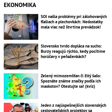
EKONOMIKA
SOI našla problémy pri zálohovaných
fľašiach a plechovkách: Nedostatky
mala viac než štvrtina prevádzok!
Slovensko tvrdo dopláca na sucho:
Burzy reagujú rýchlo, kedy pocítime
horúčavy v peňaženkách?
Zelený mimozemšťan či žltý šašo:
Spoznáte známe značky podľa ich
maskotov? Otestujte sa! (kvíz)
Jeden z najúspešnejších slovenských
cestovateľských projektov sa