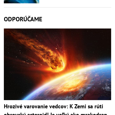
ODPORÚČAME
Hrozivé varovanie vedcov: K Zemi sa rúti
obrovský asteroid! Je veľký ako mrakodrap