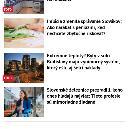
FOTO
Inflácia zmenila správanie Slovákov:
Ako narábať s peniazmi, keď
nechcete zbytočne riskovať?
Extrémne teploty? Byty v srdci
Bratislavy majú výnimočný systém,
ktorý ešte aj šetrí náklady
FOTO
Slovenské železnice prezradili, koho
dnes hľadajú najviac: Tieto profesie
sú mimoriadne žiadané