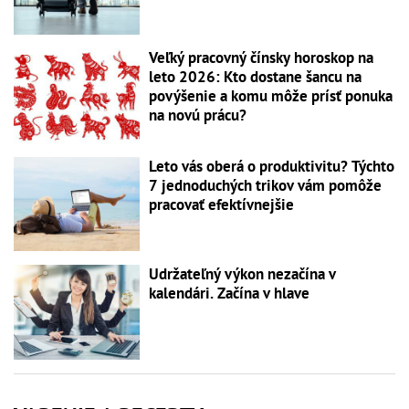
Veľký pracovný čínsky horoskop na
leto 2026: Kto dostane šancu na
povýšenie a komu môže prísť ponuka
na novú prácu?
Leto vás oberá o produktivitu? Týchto
7 jednoduchých trikov vám pomôže
pracovať efektívnejšie
Udržateľný výkon nezačína v
kalendári. Začína v hlave