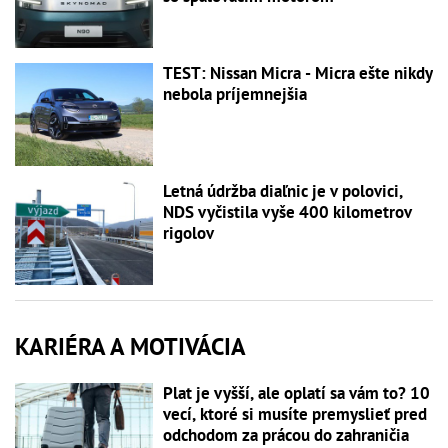
TEST: Nissan Micra - Micra ešte nikdy
nebola príjemnejšia
Letná údržba diaľnic je v polovici,
NDS vyčistila vyše 400 kilometrov
rigolov
KARIÉRA A MOTIVÁCIA
Plat je vyšší, ale oplatí sa vám to? 10
vecí, ktoré si musíte premyslieť pred
odchodom za prácou do zahraničia