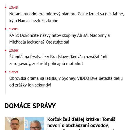
13:45
Netanjahu odmieta mierový plán pre Gazu: Izrael sa nestiahne,
kým Hamas nezloží zbrane
13:01
KVÍZ: Dokončíte názvy hitov skupiny ABBA, Madonny a
Michaela Jacksona? Otestujte sa!
13:00
Škandál na festivale v Bratislave: Taxikár rozvážal ľudí
zdrogovaný, zostrelil policajnú motorku!
12:59
Obrovská dráma na letisku v Sydney: VIDEO Dve lietadlá delili
od zrážky len sekundy!
DOMÁCE SPRÁVY
Korčok čelí ďalšej kritike: Tomáš
hovorí o obchádzaní odvodov,