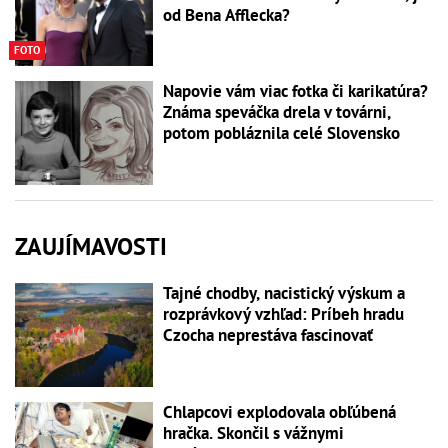
od Bena Afflecka?
FOTO
Napovie vám viac fotka či karikatúra?
Známa speváčka drela v továrni,
potom pobláznila celé Slovensko
ZAUJÍMAVOSTI
Tajné chodby, nacistický výskum a
rozprávkový vzhľad: Príbeh hradu
Czocha neprestáva fascinovať
Chlapcovi explodovala obľúbená
hračka. Skončil s vážnymi