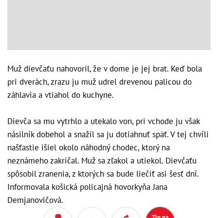
Muž dievčaťu nahovoril, že v dome je jej brat. Keď bola
pri dverách, zrazu ju muž udrel drevenou palicou do
záhlavia a vtiahol do kuchyne.
Dievča sa mu vytrhlo a utekalo von, pri vchode ju však
násilník dobehol a snažil sa ju dotiahnuť späť. V tej chvíli
našťastie išiel okolo náhodný chodec, ktorý na
neznámeho zakričal. Muž sa zľakol a utiekol. Dievčaťu
spôsobil zranenia, z ktorých sa bude liečiť asi šesť dní.
Informovala košická policajná hovorkyňa Jana
Demjanovičová.
Tip na