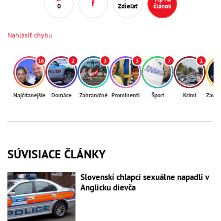
0
Zdieľať
článok
Nahlásiť chybu
16
2
3
3
7
2
Najčítanejšie
Domáce
Zahraničné
Prominenti
Šport
Krimi
Zaují
SÚVISIACE ČLÁNKY
Slovenskí chlapci sexuálne napadli v
Anglicku dievča