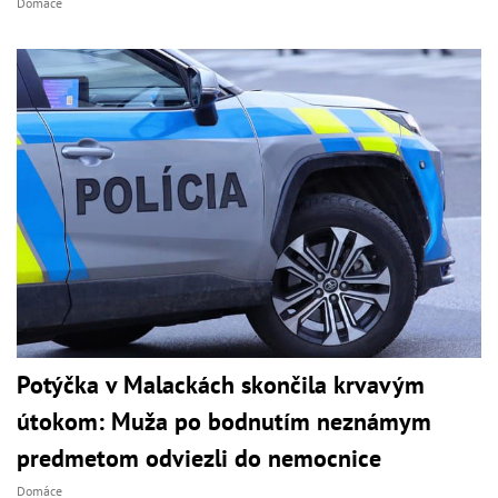
Domáce
Potýčka v Malackách skončila krvavým
útokom: Muža po bodnutím neznámym
predmetom odviezli do nemocnice
Domáce