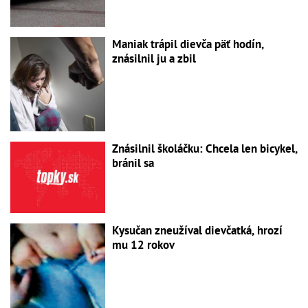
Maniak trápil dievča päť hodín,
znásilnil ju a zbil
Znásilnil školáčku: Chcela len bicykel,
bránil sa
Kysučan zneužíval dievčatká, hrozí
mu 12 rokov