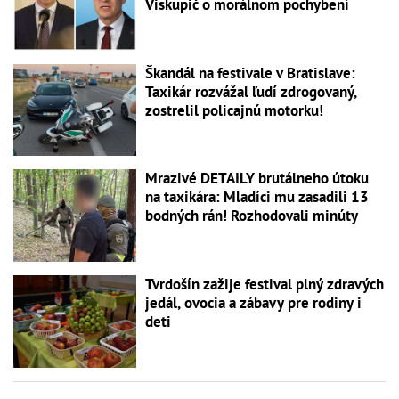
Viskupič o morálnom pochybení
Škandál na festivale v Bratislave:
Taxikár rozvážal ľudí zdrogovaný,
zostrelil policajnú motorku!
Mrazivé DETAILY brutálneho útoku
na taxikára: Mladíci mu zasadili 13
bodných rán! Rozhodovali minúty
Tvrdošín zažije festival plný zdravých
jedál, ovocia a zábavy pre rodiny i
deti