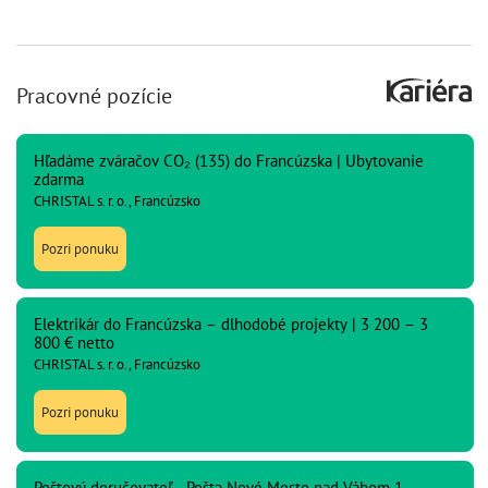
Pracovné pozície
Hľadáme zváračov CO₂ (135) do Francúzska | Ubytovanie
zdarma
CHRISTAL s. r. o., Francúzsko
Pozri ponuku
Elektrikár do Francúzska – dlhodobé projekty | 3 200 – 3
800 € netto
CHRISTAL s. r. o., Francúzsko
Pozri ponuku
Poštový doručovateľ - Pošta Nové Mesto nad Váhom 1