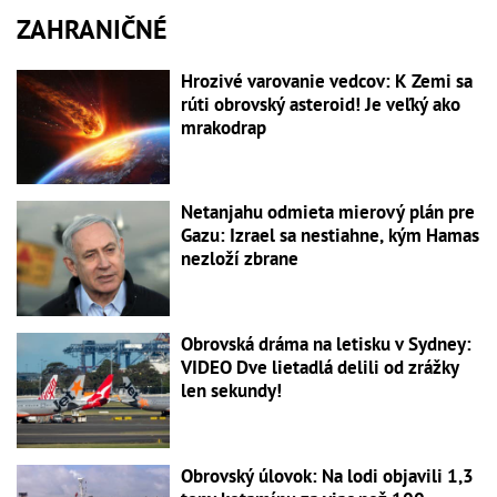
ZAHRANIČNÉ
Hrozivé varovanie vedcov: K Zemi sa
rúti obrovský asteroid! Je veľký ako
mrakodrap
Netanjahu odmieta mierový plán pre
Gazu: Izrael sa nestiahne, kým Hamas
nezloží zbrane
Obrovská dráma na letisku v Sydney:
VIDEO Dve lietadlá delili od zrážky
len sekundy!
Obrovský úlovok: Na lodi objavili 1,3