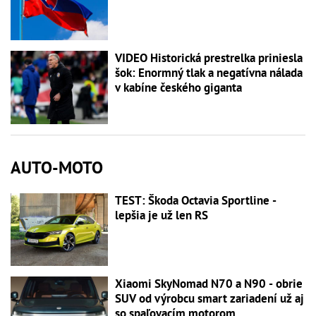
VIDEO Historická prestrelka priniesla
šok: Enormný tlak a negatívna nálada
v kabíne českého giganta
AUTO-MOTO
TEST: Škoda Octavia Sportline -
lepšia je už len RS
Xiaomi SkyNomad N70 a N90 - obrie
SUV od výrobcu smart zariadení už aj
so spaľovacím motorom