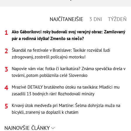
NAJČÍTANEJŠIE
3 DNI
TÝŽDEŇ
Ako Gáboríkovci roky budovali svoj verejný obraz: Zamilovaný
pár a rodinná idylka! Zmenilo sa niečo?
Škandál na festivale v Bratislave: Taxikár rozvážal ľudí
zdrogovaný, zostrelil policajnú motorku!
Napovie vám viac fotka či karikatúra? Známa speváčka drela v
továrni, potom pobláznila celé Slovensko
Mrazivé DETAILY brutálneho útoku na taxikára: Mladíci mu
zasadili 13 bodných rán! Rozhodovali minúty
Krvavý útok medveďa pri Martine: Šelma dohrýzla muža na
bicykli, zranený sa doplazil k chatám
NAJNOVŠIE ČLÁNKY