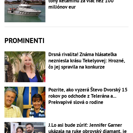
tony ketamínu za viac než 100
miliónov eur
PROMINENTI
Drsná rivalita! Známa hlásateľka
nezniesla krásu Tekelyovej: Hrozné,
čo jej spravila na konkurze
Pozrite, ako vyzerá Števo Dvorský 15
rokov po odchode z Telerána a...
Prekvapivé slová o rodine
J.Lo asi bude zúriť: Jennifer Garner
ukázala na ruke obrovský diamant, je