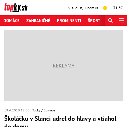
31 °C
9. august
,
Ľubomíra
DOMÁCE
ZAHRANIČNÉ
PROMINENTI
ŠPORT
ZAUJÍMAV
19.4.2010 12:00
Topky
Domáce
Školáčku v Slanci udrel do hlavy a vtiahol
do domu