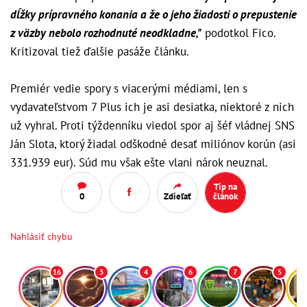
dĺžky prípravného konania a že o jeho žiadosti o prepustenie
z väzby nebolo rozhodnuté neodkladne,"
podotkol Fico.
Kritizoval tiež ďalšie pasáže článku.
Premiér vedie spory s viacerými médiami, len s
vydavateľstvom 7 Plus ich je asi desiatka, niektoré z nich
už vyhral. Proti týždenníku viedol spor aj šéf vládnej SNS
Ján Slota, ktorý žiadal odškodné desať miliónov korún (asi
331.939 eur). Súd mu však ešte vlani nárok neuznal.
Tip na
0
Zdieľať
článok
Nahlásiť chybu
16
3
4
6
7
5