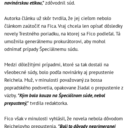
novinárskou etikou,"
zdôvodnil súd.
Autorka článku už skôr tvrdila, že jej cieľom nebolo
článkom zaútočiť na Fica. Vraj chcela len opísať dôsledky
novely Trestného poriadku, na ktorej sa Fico podieľal. Tá
umožnila generálnemu prokurátorovi, aby mohol
odnímať prípady Špeciálnemu súdu.
Medzi dôležitými prípadmi, ktoré sa tak dostali na
všeobecné súdy, bolo podľa novinárky aj prepustenie
Reichela. Muž, v minulosti považovaný za bossa
popradského podsvetia, opakovane žiadal o prepustenie z
väzby.
"Kým bola kauza na Špeciálnom súde, nebol
prepustený,"
tvrdila redaktorka.
Fico však v minulosti vyhlásil, že novela nebola dôvodom
Reichelovho prepustenia.
"Boli to dôvody neprimeranej