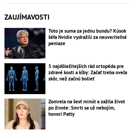
ZAUJÍMAVOSTI
Toto je suma za jednu bundu? Kúsok
šéfa Nvidie vydražili za neuveriteľné
peniaze
5 najdôležitejších rád ortopéda pre
zdravé kosti a kĺby: Začať treba oveľa
skôr, než začnú bolieť
Zomrela na šesť minút a zažila život
po živote: Smrti sa už nebojím,
hovorí Patty