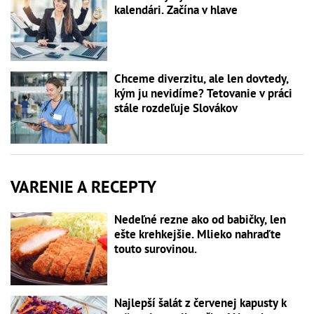
kalendári. Začína v hlave
Chceme diverzitu, ale len dovtedy,
kým ju nevidíme? Tetovanie v práci
stále rozdeľuje Slovákov
VARENIE A RECEPTY
Nedeľné rezne ako od babičky, len
ešte krehkejšie. Mlieko nahraďte
touto surovinou.
Najlepší šalát z červenej kapusty k