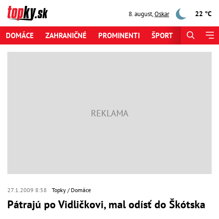
22 °C
8. august
,
Oskar
DOMÁCE
ZAHRANIČNÉ
PROMINENTI
ŠPORT
ZAUJÍMAV
27.1.2009 8:58
Topky
Domáce
Pátrajú po Vidličkovi, mal odísť do Škótska