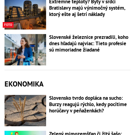
Extrémne teploty? Byty v srdci
Bratislavy majú výnimočný systém,
ktorý ešte aj šetrí náklady
FOTO
Slovenské železnice prezradili, koho
dnes hľadajú najviac: Tieto profesie
sú mimoriadne žiadané
EKONOMIKA
Slovensko tvrdo dopláca na sucho:
Burzy reagujú rýchlo, kedy pocítime
horúčavy v peňaženkách?
Zelený mimozemšťan či žltý šašo: