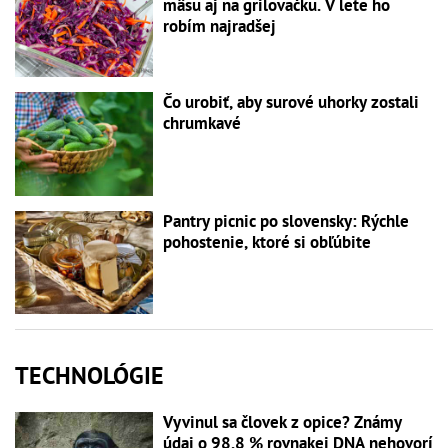
mäsu aj na grilovačku. V lete ho
robím najradšej
Čo urobiť, aby surové uhorky zostali
chrumkavé
Pantry picnic po slovensky: Rýchle
pohostenie, ktoré si obľúbite
TECHNOLÓGIE
Vyvinul sa človek z opice? Známy
údaj o 98,8 % rovnakej DNA nehovorí