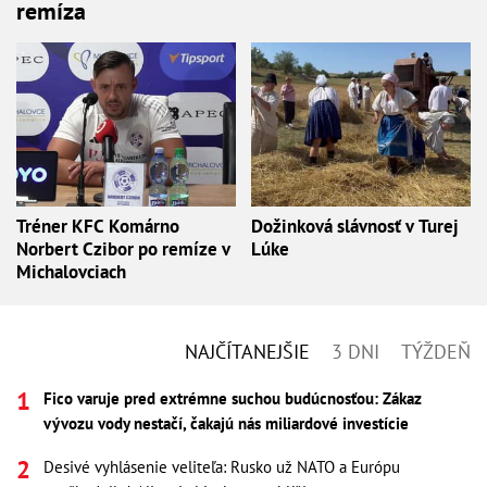
remíza
Tréner KFC Komárno
Dožinková slávnosť v Turej
Norbert Czibor po remíze v
Lúke
Michalovciach
NAJČÍTANEJŠIE
3 DNI
TÝŽDEŇ
Fico varuje pred extrémne suchou budúcnosťou: Zákaz
vývozu vody nestačí, čakajú nás miliardové investície
Desivé vyhlásenie veliteľa: Rusko už NATO a Európu