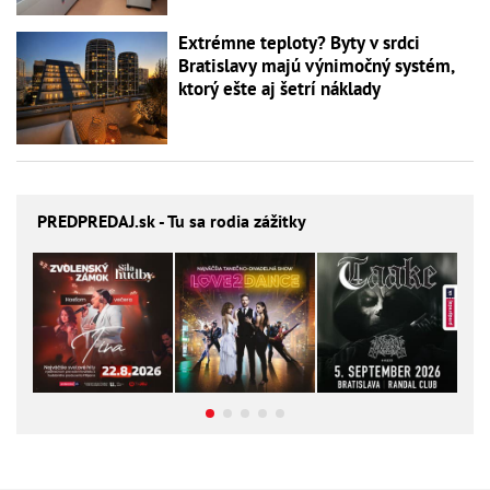
Extrémne teploty? Byty v srdci
Bratislavy majú výnimočný systém,
ktorý ešte aj šetrí náklady
PREDPREDAJ
.sk - Tu sa rodia zážitky