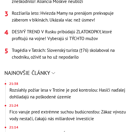
zneškodnilo! Aliancia Moskve neublíži
Rozžiarila leto: Hviezda Mamy na prenájom prekvapuje
záberom v bikinách. Ukázala viac než úsmev!
DESIVÝ TREND V Rusku pribúdajú ZLATOKOPKY, ktoré
profitujú na vojne! Vyberajú si TÝCHTO mužov
Tragédia v Tatrách: Slovenský turista (†76) skolaboval na
chodníku, oživiť sa ho už nepodarilo
NAJNOVŠIE ČLÁNKY
21:38
Rozsiahly požiar lesa v Trstíne je pod kontrolou: Hasiči naďalej
dohliadajú na poškodené územie
21:24
Fico varuje pred extrémne suchou budúcnosťou: Zákaz vývozu
vody nestačí, čakajú nás miliardové investície
21:14