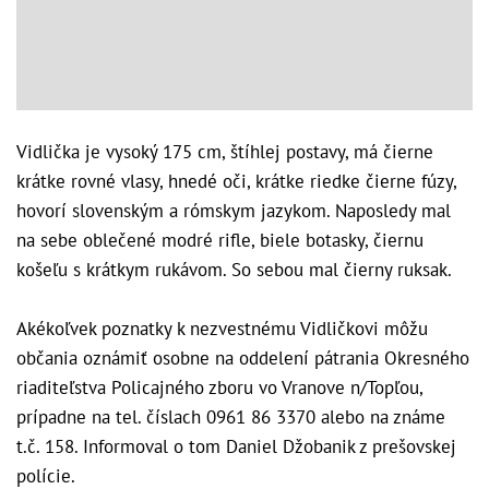
Vidlička je vysoký 175 cm, štíhlej postavy, má čierne
krátke rovné vlasy, hnedé oči, krátke riedke čierne fúzy,
hovorí slovenským a rómskym jazykom. Naposledy mal
na sebe oblečené modré rifle, biele botasky, čiernu
košeľu s krátkym rukávom. So sebou mal čierny ruksak.
Akékoľvek poznatky k nezvestnému Vidličkovi môžu
občania oznámiť osobne na oddelení pátrania Okresného
riaditeľstva Policajného zboru vo Vranove n/Topľou,
prípadne na tel. číslach 0961 86 3370 alebo na známe
t.č. 158. Informoval o tom Daniel Džobanik z prešovskej
polície.