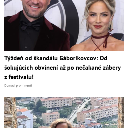
Týždeň od škandálu Gáboríkovcov: Od
šokujúcich obvinení až po nečakané zábery
z festivalu!
Domáci prominenti