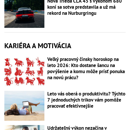
Nová Trieda CLA 45 s výkonom 680
koní sa sotva predstavila a už má
rekord na Nurburgringu
KARIÉRA A MOTIVÁCIA
Veľký pracovný čínsky horoskop na
leto 2026: Kto dostane šancu na
povýšenie a komu môže prísť ponuka
na novú prácu?
Leto vás oberá o produktivitu? Týchto
7 jednoduchých trikov vám pomôže
pracovať efektívnejšie
Udržateľný výkon nezačína v