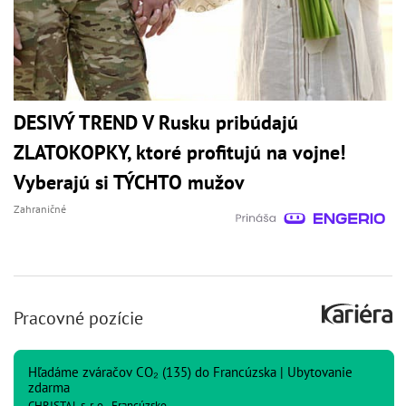
DESIVÝ TREND V Rusku pribúdajú
ZLATOKOPKY, ktoré profitujú na vojne!
Vyberajú si TÝCHTO mužov
Zahraničné
Pracovné pozície
Hľadáme zváračov CO₂ (135) do Francúzska | Ubytovanie
zdarma
CHRISTAL s. r. o., Francúzsko