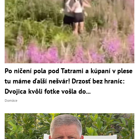
Po ničení pola pod Tatrami a kúpaní v plese
tu máme ďalší nešvár! Drzosť bez hraníc:
Dvojica kvôli fotke vošla do...
Domáce