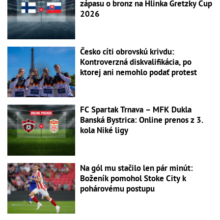
zápasu o bronz na Hlinka Gretzky Cup
2026
Česko cíti obrovskú krivdu:
Kontroverzná diskvalifikácia, po
ktorej ani nemohlo podať protest
FC Spartak Trnava – MFK Dukla
Banská Bystrica: Online prenos z 3.
kola Niké ligy
Na gól mu stačilo len pár minút:
Boženík pomohol Stoke City k
pohárovému postupu