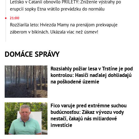
Letisko v Catanii obnovilo PRÍLETY: Zníženie výstrahy po
erupcii sopky Etna vrátilo prevádzku do normálu
21:00
Rozžiarila leto: Hviezda Mamy na prenájom prekvapuje
záberom v bikinách. Ukázala viac než úsmev!
DOMÁCE SPRÁVY
Rozsiahly požiar lesa v Trstíne je pod
kontrolou: Hasiči naďalej dohliadajú
na poškodené územie
Fico varuje pred extrémne suchou
budúcnosťou: Zákaz vývozu vody
nestačí, čakajú nás miliardové
investície