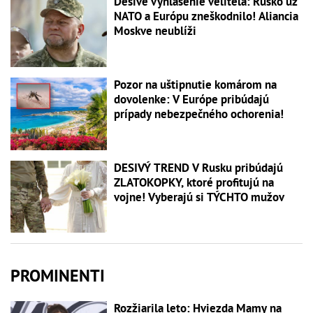
Desivé vyhlásenie veliteľa: Rusko už
NATO a Európu zneškodnilo! Aliancia
Moskve neublíži
Pozor na uštipnutie komárom na
dovolenke: V Európe pribúdajú
prípady nebezpečného ochorenia!
DESIVÝ TREND V Rusku pribúdajú
ZLATOKOPKY, ktoré profitujú na
vojne! Vyberajú si TÝCHTO mužov
PROMINENTI
Rozžiarila leto: Hviezda Mamy na