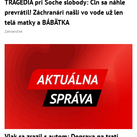
TRAGÉDIA pri Soche slobody: Čln sa náhle
prevrátil! Záchranári našli vo vode už len
telá matky a BÁBÄTKA
Zahraničné
Vlak sa zrazil s autom: Doprava na trati