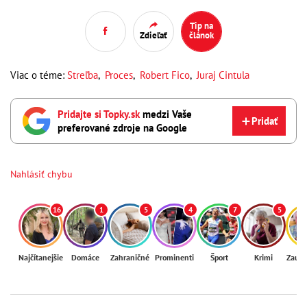
Tip na
Zdieľať
článok
Viac o téme:
Streľba
,
Proces
,
Robert Fico
,
Juraj Cintula
Pridajte si Topky.sk
medzi Vaše
Pridať
preferované zdroje na Google
Nahlásiť chybu
16
1
5
4
7
5
Najčítanejšie
Domáce
Zahraničné
Prominenti
Šport
Krimi
Zaují