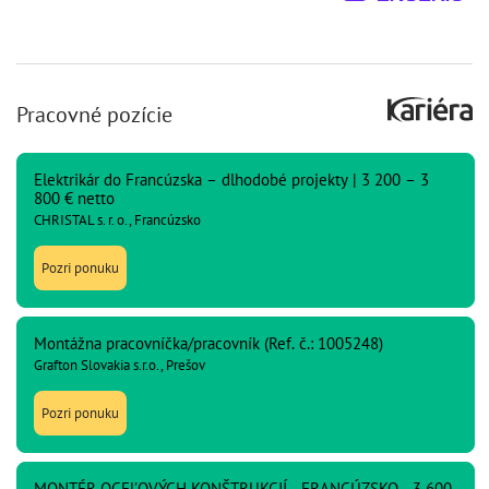
Pracovné pozície
Elektrikár do Francúzska – dlhodobé projekty | 3 200 – 3
800 € netto
CHRISTAL s. r. o., Francúzsko
Pozri ponuku
Montážna pracovníčka/pracovník (Ref. č.: 1005248)
Grafton Slovakia s.r.o., Prešov
Pozri ponuku
MONTÉR OCEĽOVÝCH KONŠTRUKCIÍ - FRANCÚZSKO - 3 600