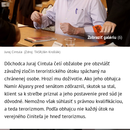
Zobraziť galériu
(6)
Juraj Cintula (Zdroj: TASR/Ján Krošlák)
Dôchodca Juraj Cintula čelí obžalobe pre obzvlášť
závažný zločin teroristického útoku spáchaný na
chránenej osobe. Hrozí mu doživotie. Ako jeho obhajca
Namir Alyasry pred senátom zdôraznil, skutok sa stal,
klient sa k streľbe priznal a jeho postavenie pred súd je
dôvodné. Nemožno však súhlasiť s právnou kvalifikáciou,
a teda terorizmom. Podľa obhajcu nie každý útok na
verejného činiteľa je hneď terorizmus.