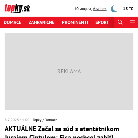
18 °C
10. august
,
Vavrinec
DOMÁCE
ZAHRANIČNÉ
PROMINENTI
ŠPORT
ZAUJÍMAV
8.7.2025 11:00
Topky
Domáce
AKTUÁLNE Začal sa súd s atentátnikom
Jurajom Cintulom: Fica nechcel zabiť!