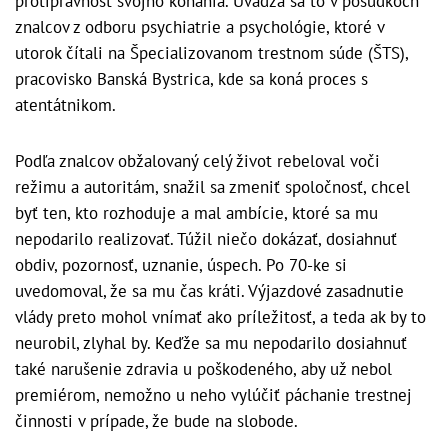
protiprávnosť svojho konania. Uvádza sa to v posudkoch
znalcov z odboru psychiatrie a psychológie, ktoré v
utorok čítali na Špecializovanom trestnom súde (ŠTS),
pracovisko Banská Bystrica, kde sa koná proces s
atentátnikom.
Podľa znalcov obžalovaný celý život rebeloval voči
režimu a autoritám, snažil sa zmeniť spoločnosť, chcel
byť ten, kto rozhoduje a mal ambície, ktoré sa mu
nepodarilo realizovať. Túžil niečo dokázať, dosiahnuť
obdiv, pozornosť, uznanie, úspech. Po 70-ke si
uvedomoval, že sa mu čas kráti. Výjazdové zasadnutie
vlády preto mohol vnímať ako príležitosť, a teda ak by to
neurobil, zlyhal by. Keďže sa mu nepodarilo dosiahnuť
také narušenie zdravia u poškodeného, aby už nebol
premiérom, nemožno u neho vylúčiť páchanie trestnej
činnosti v prípade, že bude na slobode.