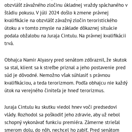
obzvlášť závažného zločinu úkladnej vraždy spáchaného v
štádiu pokusu. V júli 2024 došlo k zmene právnej
kvalifikácie na obzvlášť závažný zločin teroristického
útoku a v tomto zmysle na základe dôkaznej situácie
podala obžalobu na Juraja Cintulu. Na právnej kvalifikácii
trvá.
Obhajca Namir Alyasry pred senátom zdôraznil, že skutok
sa stal, klient sa k streľbe priznal a jeho postavenie pred
súd je dôvodné. Nemožno však súhlasiť s právnou
kvalifikáciou, a teda terorizmom. Podľa obhajcu nie každý
útok na verejného činiteľa je hneď terorizmus.
Juraja Cintulu ku skutku viedol hnev voči predsedovi
vlády. Rozhodol sa poškodiť jeho zdravie, aby už nebol
schopný vykonávať funkciu premiéra. Zámerne strieľal
smerom dolu, do nôh, nechcel ho zabiť. Pred senátom