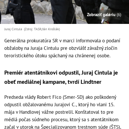
Zobraziť galériu
(6)
Juraj Cintula (Zdroj: TASR/Ján Krošlák)
Generálna prokuratúra SR v marci informovala o podaní
obžaloby na Juraja Cintulu pre obzvlášť závažný zločin
teroristického útoku spáchaný na chránenej osobe.
Premiér atentátnikovi odpustil, Juraj Cintula je
obeť mediálnej kampane, tvrdí Lindtner
Predseda vlády Robert Fico (Smer-SD) ako poškodený
odpustil obžalovanému Jurajovi C., ktorý ho vlani 15.
mája v Handlovej vážne postrelil. Konštatoval to pre
médiá počas súdneho procesu, ktorý sa s atentátnikom
začal v utorok na Špecializovanom trestnom súde (ŠTS),