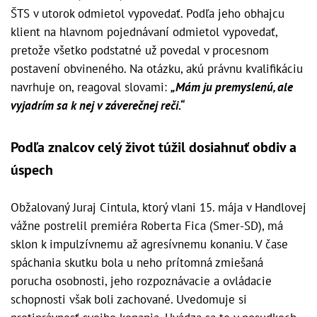
ŠTS v utorok odmietol vypovedať. Podľa jeho obhajcu
klient na hlavnom pojednávaní odmietol vypovedať,
pretože všetko podstatné už povedal v procesnom
postavení obvineného. Na otázku, akú právnu kvalifikáciu
navrhuje on, reagoval slovami:
„Mám ju premyslenú, ale
vyjadrím sa k nej v záverečnej reči.“
Podľa znalcov celý život túžil dosiahnuť obdiv a
úspech
Obžalovaný Juraj Cintula, ktorý vlani 15. mája v Handlovej
vážne postrelil premiéra Roberta Fica (Smer-SD), má
sklon k impulzívnemu až agresívnemu konaniu. V čase
spáchania skutku bola u neho prítomná zmiešaná
porucha osobnosti, jeho rozpoznávacie a ovládacie
schopnosti však boli zachované. Uvedomuje si