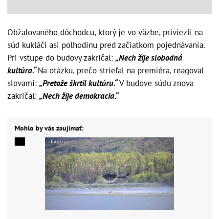
Obžalovaného dôchodcu, ktorý je vo väzbe, priviezli na
súd kukláči asi polhodinu pred začiatkom pojednávania.
Pri vstupe do budovy zakričal:
„Nech žije slobodná
kultúra.“
Na otázku, prečo strieľal na premiéra, reagoval
slovami:
„Pretože škrtil kultúru.“
V budove súdu znova
zakričal:
„Nech žije demokracia.“
Mohlo by vás zaujímať: