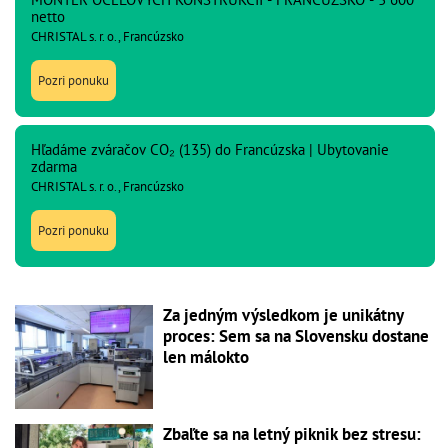
netto
CHRISTAL s. r. o., Francúzsko
Pozri ponuku
Hľadáme zváračov CO₂ (135) do Francúzska | Ubytovanie
zdarma
CHRISTAL s. r. o., Francúzsko
Pozri ponuku
Za jedným výsledkom je unikátny
proces: Sem sa na Slovensku dostane
len málokto
Zbaľte sa na letný piknik bez stresu: