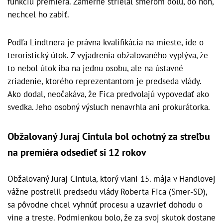
funkciu premiéra. Zámerne strieľal smerom dolu, do nôh,
nechcel ho zabiť.
Podľa Lindtnera je právna kvalifikácia na mieste, ide o
teroristický útok. Z vyjadrenia obžalovaného vyplýva, že
to nebol útok iba na jednu osobu, ale na ústavné
zriadenie, ktorého reprezentantom je predseda vlády.
Ako dodal, neočakáva, že Fica predvolajú vypovedať ako
svedka. Jeho osobný výsluch nenavrhla ani prokurátorka.
Obžalovaný Juraj Cintula bol ochotný za streľbu
na premiéra odsedieť si 12 rokov
Obžalovaný Juraj Cintula, ktorý vlani 15. mája v Handlovej
vážne postrelil predsedu vlády Roberta Fica (Smer-SD),
sa pôvodne chcel vyhnúť procesu a uzavrieť dohodu o
vine a treste. Podmienkou bolo, že za svoj skutok dostane