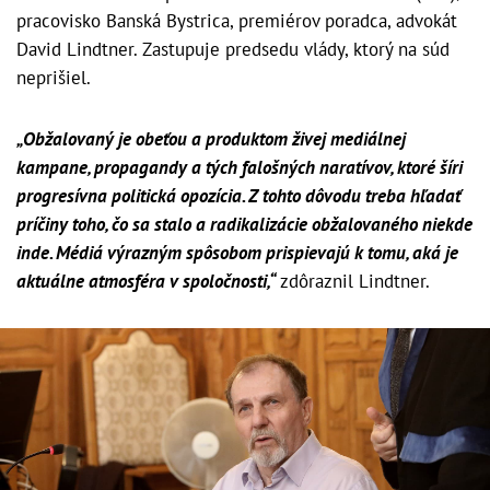
pracovisko Banská Bystrica, premiérov poradca, advokát
David Lindtner. Zastupuje predsedu vlády, ktorý na súd
neprišiel.
„Obžalovaný je obeťou a produktom živej mediálnej
kampane, propagandy a tých falošných naratívov, ktoré šíri
progresívna politická opozícia. Z tohto dôvodu treba hľadať
príčiny toho, čo sa stalo a radikalizácie obžalovaného niekde
inde. Médiá výrazným spôsobom prispievajú k tomu, aká je
aktuálne atmosféra v spoločnosti,“
zdôraznil Lindtner.