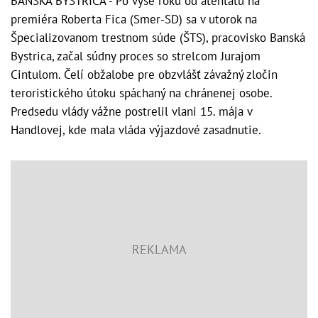
BANSKÁ BYSTRICA - Po vyše roku od atentátu na
premiéra Roberta Fica (Smer-SD) sa v utorok na
Špecializovanom trestnom súde (ŠTS), pracovisko Banská
Bystrica, začal súdny proces so strelcom Jurajom
Cintulom. Čelí obžalobe pre obzvlášť závažný zločin
teroristického útoku spáchaný na chránenej osobe.
Predsedu vlády vážne postrelil vlani 15. mája v
Handlovej, kde mala vláda výjazdové zasadnutie.