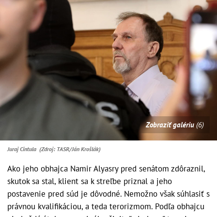
Zobraziť galériu
(6)
Juraj Cintula (Zdroj: TASR/Ján Krošlák)
Ako jeho obhajca Namir Alyasry pred senátom zdôraznil,
skutok sa stal, klient sa k streľbe priznal a jeho
postavenie pred súd je dôvodné. Nemožno však súhlasiť s
právnou kvalifikáciou, a teda terorizmom. Podľa obhajcu