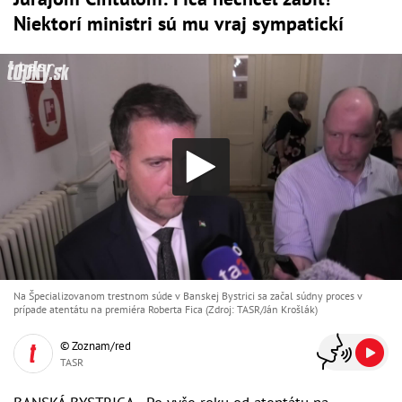
Niektorí ministri sú mu vraj sympatickí
Na Špecializovanom trestnom súde v Banskej Bystrici sa začal súdny proces v
prípade atentátu na premiéra Roberta Fica (Zdroj: TASR/Ján Krošlák)
© Zoznam/red
TASR