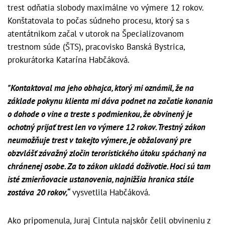
trest odňatia slobody maximálne vo výmere 12 rokov.
Konštatovala to počas súdneho procesu, ktorý sa s
atentátnikom začal v utorok na Špecializovanom
trestnom súde (ŠTS), pracovisko Banská Bystrica,
prokurátorka Katarína Habčáková.
"Kontaktoval ma jeho obhajca, ktorý mi oznámil, že na
základe pokynu klienta mi dáva podnet na začatie konania
o dohode o vine a treste s podmienkou, že obvinený je
ochotný prijať trest len vo výmere 12 rokov. Trestný zákon
neumožňuje trest v takejto výmere, je obžalovaný pre
obzvlášť závažný zločin teroristického útoku spáchaný na
chránenej osobe. Za to zákon ukladá doživotie. Hoci sú tam
isté zmierňovacie ustanovenia, najnižšia hranica stále
zostáva 20 rokov,“
vysvetlila Habčáková.
Ako pripomenula, Juraj Cintula najskôr čelil obvineniu z