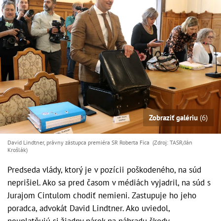
Zobraziť galériu
(6)
David Lindtner, právny zástupca premiéra SR Roberta Fica (Zdroj: TASR/Ján
Krošlák)
Predseda vlády, ktorý je v pozícii poškodeného, na súd
neprišiel. Ako sa pred časom v médiách vyjadril, na súd s
Jurajom Cintulom chodiť nemieni. Zastupuje ho jeho
poradca, advokát David Lindtner. Ako uviedol,
neuplatňujú si žiadny nárok na náhradu škody.