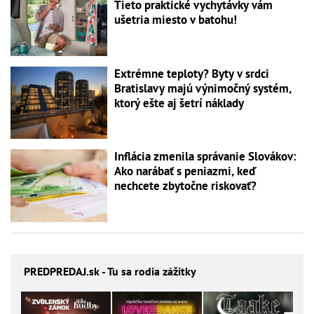
Tieto praktické vychytávky vám
ušetria miesto v batohu!
Extrémne teploty? Byty v srdci
Bratislavy majú výnimočný systém,
ktorý ešte aj šetrí náklady
Inflácia zmenila správanie Slovákov:
Ako narábať s peniazmi, keď
nechcete zbytočne riskovať?
PREDPREDAJ
.sk - Tu sa rodia zážitky