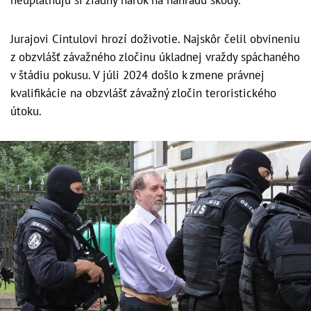
Jurajovi Cintulovi hrozí doživotie. Najskôr čelil obvineniu
z obzvlášť závažného zločinu úkladnej vraždy spáchaného
v štádiu pokusu. V júli 2024 došlo k zmene právnej
kvalifikácie na obzvlášť závažný zločin teroristického
útoku.