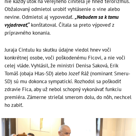
nie každý útok na verejného činiteľa je hneď terorizmus.
Obžalovaný odmietol urobiť vyhlásenie o vine alebo
nevine. Odmietol aj vypovedať.
„Nebudem sa k tomu
vyjadrovať,“
konštatoval. Čítala sa preto výpoveď z
prípravného konania.
Juraja Cintulu ku skutku údajne viedol hnev voči
konkrétnej osobe, voči poškodenému Ficovi, a nie voči
celej vláde. Vyhlásil, že ministri Denisa Saková, Erik
Tomáš (obaja Hlas-SD) alebo Jozef Ráž (nominant Smeru-
SD) sú mu dokonca sympatickí. Rozhodol sa poškodiť
zdravie Fica, aby už nebol schopný vykonávať funkciu
premiéra. Zámerne strieľal smerom dolu, do nôh, nechcel
ho zabiť.