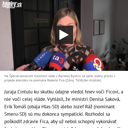
Na Špecializovanom trestnom súde v Banskej Bystrici sa začal súdny proces v
prípade atentátu na premiéra Roberta Fica (Zdroj: TASR/Ján Krošlák)
Juraja Cintulu ku skutku údajne viedol hnev voči Ficovi, a
nie voči celej vláde. Vyhlásil, že ministri Denisa Saková,
Erik Tomáš (obaja Hlas-SD) alebo Jozef Ráž (nominant
Smeru-SD) sú mu dokonca sympatickí. Rozhodol sa
poškodiť zdravie Fica, aby už nebol schopný vykonávať