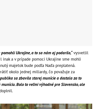
pomohli Ukrajine, a to sa nám aj podarilo,“
vysvetlil
il inak a v prípade pomoci Ukrajine sme mohli
ytnutý majetok bude podľa Naďa preplatená.
átiť okolo jednej miliardy, čo považuje za
publika sa zbavila starej munície a dostala za to
 muníciu. Bolo to veľmi výhodné pre Slovensko, ale
doplnil.