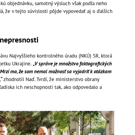
ickú objednávku, samotný výsluch však podľa neho
, že v tejto súvislosti pôjde vypovedať aj o ďalších
 nepresnosti
právu Najvyššieho kontrolného úradu (NKÚ) SR, ktorá
jetku Ukrajine.
„V správe je množstvo faktografických
 Mrzí ma, že som nemal možnosť sa vyjadriť k otázkam
,“
zhodnotil Naď. Tvrdí, že ministerstvo obrany
adiska ich neschopnosti tak, ako odpovedalo a