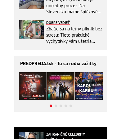
unikátny proces: Na
Slovensku máme špičkové
pracovisko
DOBRE VEDIEŤ
Zbaľte sa na letný piknik bez
stresu: Tieto praktické
vychytávky vám ušetria
miesto v batohu!
PREDPREDAJ
.sk - Tu sa rodia zážitky
ZAHRANIČNÉ CELEBRITY