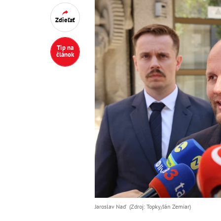
Zdieľať
Tip na
článok
Jaroslav Naď (Zdroj: Topky/Ján Zemiar)