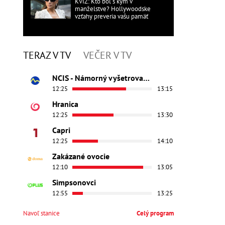
KVÍZ: Kto bol s kým v
manželstve? Hollywoodske
vzťahy preveria vašu pamäť
TERAZ V TV
VEČER V TV
NCIS - Námorný vyšetrovací úrad
12:25
13:15
Hranica
12:25
13:30
Capri
12:25
14:10
Zakázané ovocie
12:10
13:05
Simpsonovci
12:55
13:25
Navoľ stanice
Celý program