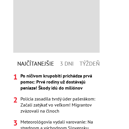
NAJČÍTANEJŠIE
3 DNI
TÝŽDEŇ
Po ničivom krupobití prichádza prvá
pomoc: Prvé rodiny už dostávajú
peniaze! Škody idú do miliónov
Polícia zasadila tvrdý úder pašerákom:
Začali zatýkať vo veľkom! Migrantov
zväzovali na člnoch
Meteorológovia vydali varovanie: Na
strednom a východnom Slovensku