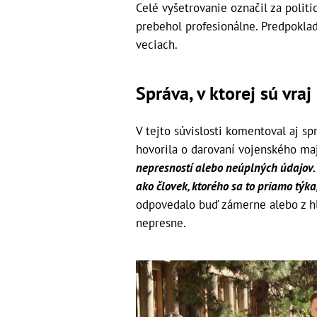
Celé vyšetrovanie označil za polit
prebehol profesionálne. Predpokladá
veciach.
Správa, v ktorej sú vraj
V tejto súvislosti komentoval aj s
hovorila o darovaní vojenského ma
nepresností alebo neúplných údajov.
ako človek, ktorého sa to priamo týka
odpovedalo buď zámerne alebo z hľ
nepresne.