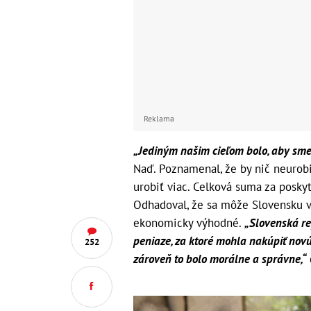
Reklama
„Jediným našim cieľom bolo, aby sme 
Naď. Poznamenal, že by nič neurob
urobiť viac. Celková suma za posk
Odhadoval, že sa môže Slovensku vr
ekonomicky výhodné.
„Slovenská re
peniaze, za ktoré mohla nakúpiť novú
252
zároveň to bolo morálne a správne,“