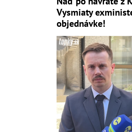
Naď po návrate z Ka
Vysmiaty exministe
objednávke!