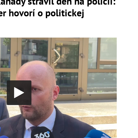
nady strávil deň na polícii:
r hovorí o politickej