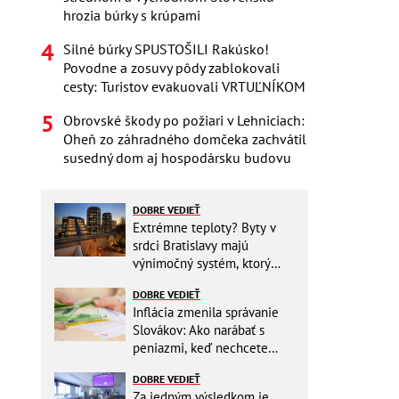
hrozia búrky s krúpami
Silné búrky SPUSTOŠILI Rakúsko!
Povodne a zosuvy pôdy zablokovali
cesty: Turistov evakuovali VRTUĽNÍKOM
Obrovské škody po požiari v Lehniciach:
Oheň zo záhradného domčeka zachvátil
susedný dom aj hospodársku budovu
DOBRE VEDIEŤ
Extrémne teploty? Byty v
srdci Bratislavy majú
výnimočný systém, ktorý
ešte aj šetrí náklady
DOBRE VEDIEŤ
Inflácia zmenila správanie
Slovákov: Ako narábať s
peniazmi, keď nechcete
zbytočne riskovať?
DOBRE VEDIEŤ
Za jedným výsledkom je