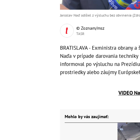
Jaroslav Naď odišiel z výsluchu bez obvinenia (Zdr
© Zoznam/msz
TASR
BRATISLAVA - Exministra obrany a
Naďa v prípade darovania techniky 
informoval po výsluchu na Prezídiu
prostriedky alebo záujmy Európskeh
VIDEO Naď
Mohlo by vás zaujímať: