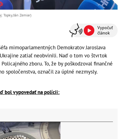
oj: Topky/Ján Zemiar)
Vypočuť
článok
 šéfa mimoparlamentných Demokratov Jaroslava
Ukrajine zatiaľ neobvinili. Naď o tom vo štvrtok
 Policajného zboru. To, že by poškodzoval finančné
o spoločenstva, označil za úplné nezmysly.
 bol vypovedať na polícii: