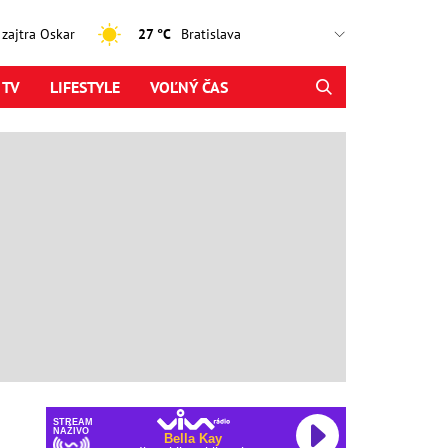
, zajtra Oskar
27 °C
 TV
LIFESTYLE
VOĽNÝ ČAS
STREAM
NAŽIVO
Bella Kay