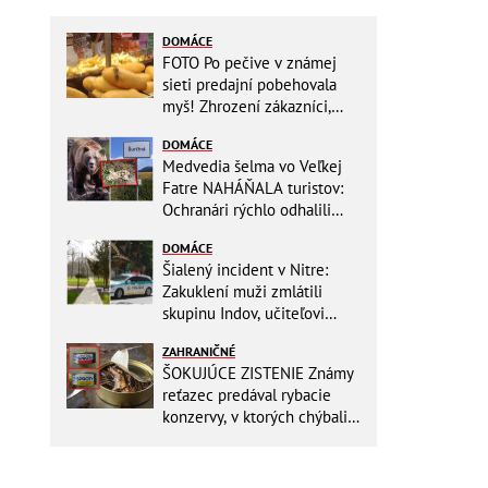
DOMÁCE
FOTO Po pečive v známej
sieti predajní pobehovala
myš! Zhrození zákazníci,
reťazec reaguje
DOMÁCE
Medvedia šelma vo Veľkej
Fatre NAHÁŇALA turistov:
Ochranári rýchlo odhalili
dôvod, prišlo POKARHANIE!
DOMÁCE
Šialený incident v Nitre:
Zakuklení muži zmlátili
skupinu Indov, učiteľovi
museli po kopancoch zošívať
ZAHRANIČNÉ
tvár!
ŠOKUJÚCE ZISTENIE Známy
reťazec predával rybacie
konzervy, v ktorých chýbali
RYBY! Môžete ich mať doma
aj vy