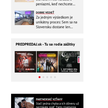
peniazmi, keď nechcete
zbytočne riskovať?
DOBRE VEDIEŤ
Za jedným výsledkom je
unikátny proces: Sem sa na
Slovensku dostane len
málokto
PREDPREDAJ
.sk - Tu sa rodia zážitky
PARTNERSKÉ VZŤAHY
Stačí jedna chyba a ich dôveru už
nezískate späť: Tieto znamenia