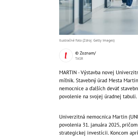
Ilustračné foto (Zdroj: Getty Images)
© Zoznam/
TASR
MARTIN - Výstavba novej Univerzit
míľnik. Stavebný úrad Mesta Marti
nemocnice a ďalších deväť stavebný
povolenie na svojej úradnej tabuli.
Univerzitná nemocnica Martin (UNM
povolenia 31. januára 2025, pričo
strategickej investícii. Koncom ap