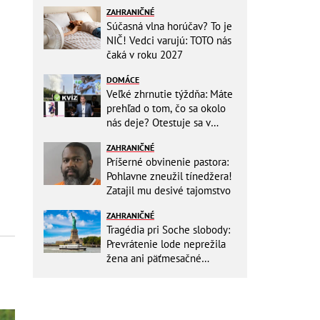
ZAHRANIČNÉ
Súčasná vlna horúčav? To je
NIČ! Vedci varujú: TOTO nás
čaká v roku 2027
DOMÁCE
Veľké zhrnutie týždňa: Máte
prehľad o tom, čo sa okolo
nás deje? Otestuje sa v
KVÍZE
ZAHRANIČNÉ
Príšerné obvinenie pastora:
Pohlavne zneužil tínedžera!
Zatajil mu desivé tajomstvo
ZAHRANIČNÉ
Tragédia pri Soche slobody:
Prevrátenie lode neprežila
žena ani päťmesačné
bábätko