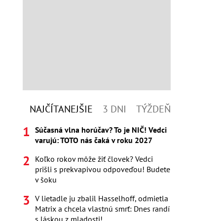
NAJČÍTANEJŠIE
3 DNI
TÝŽDEŇ
Súčasná vlna horúčav? To je NIČ! Vedci
varujú: TOTO nás čaká v roku 2027
Koľko rokov môže žiť človek? Vedci
prišli s prekvapivou odpoveďou! Budete
v šoku
V lietadle ju zbalil Hasselhoff, odmietla
Matrix a chcela vlastnú smrť: Dnes randí
s láskou z mladosti!