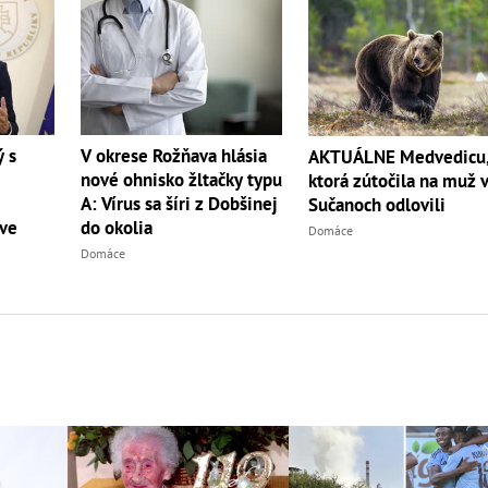
ý s
V okrese Rožňava hlásia
AKTUÁLNE Medvedicu
nové ohnisko žltačky typu
ktorá zútočila na muž 
j
A: Vírus sa šíri z Dobšinej
Sučanoch odlovili
ve
do okolia
Domáce
Domáce