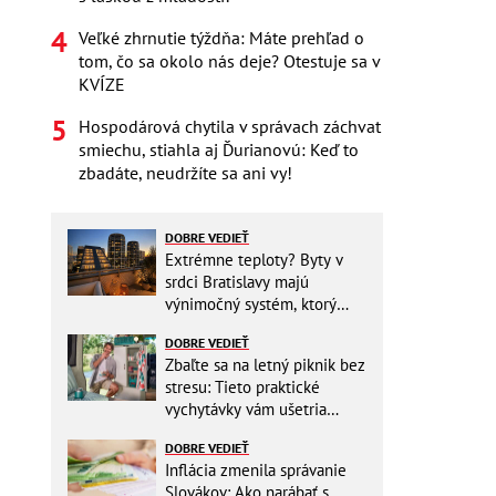
Veľké zhrnutie týždňa: Máte prehľad o
tom, čo sa okolo nás deje? Otestuje sa v
KVÍZE
Hospodárová chytila v správach záchvat
smiechu, stiahla aj Ďurianovú: Keď to
zbadáte, neudržíte sa ani vy!
DOBRE VEDIEŤ
Extrémne teploty? Byty v
srdci Bratislavy majú
výnimočný systém, ktorý
ešte aj šetrí náklady
DOBRE VEDIEŤ
Zbaľte sa na letný piknik bez
stresu: Tieto praktické
vychytávky vám ušetria
miesto v batohu!
DOBRE VEDIEŤ
Inflácia zmenila správanie
Slovákov: Ako narábať s