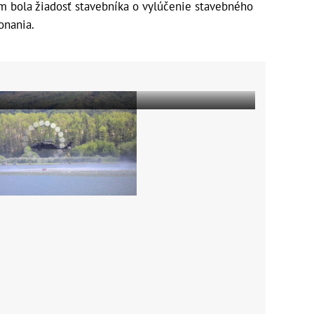
m bola žiadosť stavebníka o vylúčenie stavebného
onania.