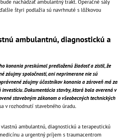
ude nachádzať ambulantný trakt. Operačné sály
ďalšie štyri podlažia sú navrhnuté s lôžkovou
tnú ambulantnú, diagnostickú a
o konania preskúmal predloženú žiadosť a zistil, že
é záujmy spoločnosti, ani neprimerane nie sú
oprávnené záujmy účastníkov konania a zároveň má za
ú investíciu. Dokumentácia stavby, ktorá bola overená v
novené stavebným zákonom o všeobecných technických
a v rozhodnutí stavebného úradu.
lastnú ambulantnú, diagnostickú a terapeutickú
ú medicínu a urgentný príjem s traumacentrom