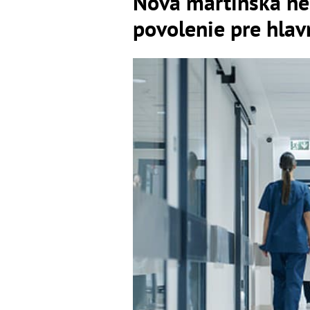
Nová martinská n
povolenie pre hla