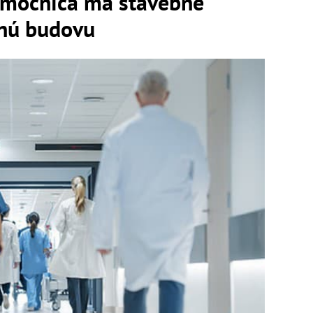
emocnica má stavebné
vnú budovu