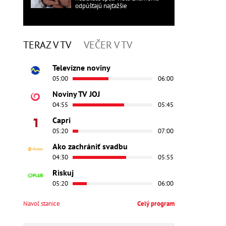
odpúšťajú najťažšie
TERAZ V TV
VEČER V TV
Televízne noviny
05:00
06:00
Noviny TV JOJ
04:55
05:45
Capri
05:20
07:00
Ako zachrániť svadbu
04:30
05:55
Riskuj
05:20
06:00
Navoľ stanice
Celý program