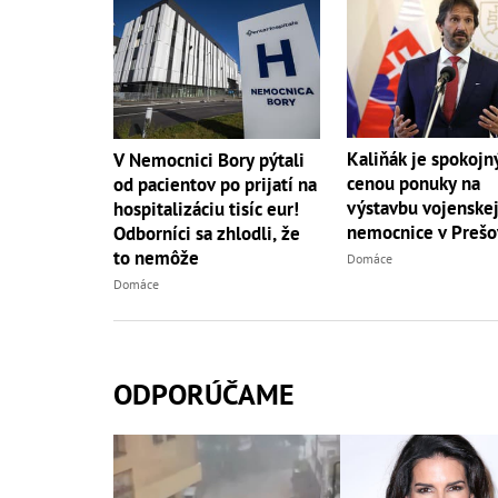
Kaliňák je spokojn
V Nemocnici Bory pýtali
cenou ponuky na
od pacientov po prijatí na
výstavbu vojenske
hospitalizáciu tisíc eur!
nemocnice v Prešo
Odborníci sa zhlodli, že
to nemôže
Domáce
Domáce
ODPORÚČAME