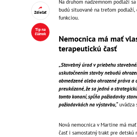
Na druhom nadzemnom podlaží sa b
budú situované na treťom podlaží, 
Zdieľať
funkciou.
Tip na
článok
Nemocnica má mať vlas
terapeutickú časť
„Stavebný úrad v priebehu stavebnéh
uskutočnením stavby nebudú ohrozen
obmedzené alebo ohrozené práva a 
preukázané, že sa jedná o strategick
tomto konaní, spĺňa požiadavky sta
požiadavkách na výstavbu,“
uvádza s
Nová nemocnica v Martine má mať v
časť i samostatný trakt pre detsk