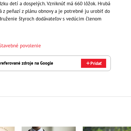
ku detí a dospelých. Vzniknúť má 660 lôžok. Hrubá
z peňazí z plánu obnovy a je potrebné ju urobiť do
 združenie štyroch dodávateľov s vedúcim členom
Stavebné povolenie
referované zdroje na Google
Pridať