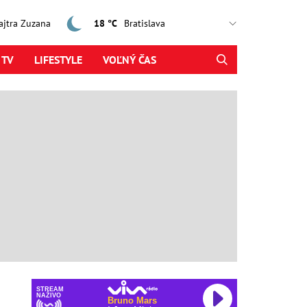
zajtra Zuzana
18 °C
 TV
LIFESTYLE
VOĽNÝ ČAS
STREAM
NAŽIVO
Bruno Mars