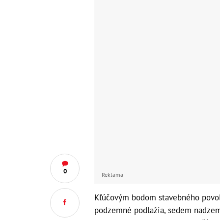
0
Reklama
Kľúčovým bodom stavebného povole
podzemné podlažia, sedem nadzemn