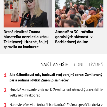
Drsná rivalita! Známa
Atmosféra 30. ročníka
hlásateľka nezniesla krásu
goralských slávností v
Tekelyovej: Hrozné, čo jej
Bachledovej doline
spravila na konkurze
NAJČÍTANEJŠIE
3 DNI
TÝŽDEŇ
Ako Gáboríkovci roky budovali svoj verejný obraz: Zamilovaný
pár a rodinná idylka! Zmenilo sa niečo?
Hrozivé varovanie vedcov: K Zemi sa rúti obrovský asteroid! Je
veľký ako mrakodrap
Napovie vám viac fotka či karikatúra? Známa speváčka drela v