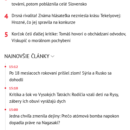
továrni, potom pobláznila celé Slovensko
Drsná rivalita! Známa hlásateľka nezniesla krásu Tekelyovej:
Hrozné, čo jej spravila na konkurze
Korčok čelí ďalšej kritike: Tomáš hovorí o obchádzaní odvodov,
Viskupič o morálnom pochybení
NAJNOVŠIE ČLÁNKY
15:12
Po 18 mesiacoch rokovaní prišiel zlom! Sýria a Rusko sa
dohodli
15:10
Kritika a šok vo Vysokých Tatrách: Rodičia vzali deti na Rysy,
zábery ich obuvi vyrážajú dych
15:00
Jedna chvíľa zmenila dejiny: Prečo atómová bomba napokon
dopadla práve na Nagasaki?