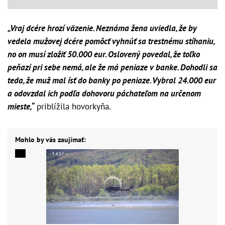
„Vraj dcére hrozí väzenie. Neznáma žena uviedla, že by
vedela mužovej dcére pomôcť vyhnúť sa trestnému stíhaniu,
no on musí zložiť 50.000 eur. Oslovený povedal, že toľko
peňazí pri sebe nemá, ale že má peniaze v banke. Dohodli sa
teda, že muž mal ísť do banky po peniaze. Vybral 24.000 eur
a odovzdal ich podľa dohovoru páchateľom na určenom
mieste,“
priblížila hovorkyňa.
Mohlo by vás zaujímať: