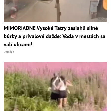
MIMORIADNE Vysoké Tatry zasiahli silné
búrky a prívalové dažde: Voda v mestách sa
valí ulicami!
Domáce