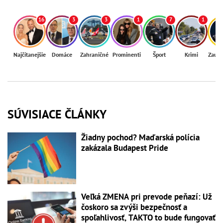
16
3
3
1
7
1
Najčítanejšie
Domáce
Zahraničné
Prominenti
Šport
Krimi
Zaují
SÚVISIACE ČLÁNKY
Žiadny pochod? Maďarská polícia
zakázala Budapest Pride
Veľká ZMENA pri prevode peňazí: Už
čoskoro sa zvýši bezpečnosť a
spoľahlivosť, TAKTO to bude fungovať