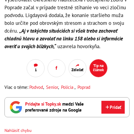
Poprade začal v prípade trestné stíhanie vo veci zločinu
podvodu. Ligdayová dodala, že konanie staršieho muža
bolo určite pod obrovským stresom a strachom o svoju
dcéru.
„Aj v takýchto situáciách si však treba zachovať
chladnú hlavu a zavolať na linku 158 alebo si informácie
overiť u svojich blízkych,“
uzavrela hovorkyňa.
Tip na
1
Zdieľať
článok
Viac o téme:
Podvod
,
Senior
,
Polícia
,
Poprad
Pridajte si Topky.sk
medzi Vaše
Pridať
preferované zdroje na Google
Nahlásiť chybu