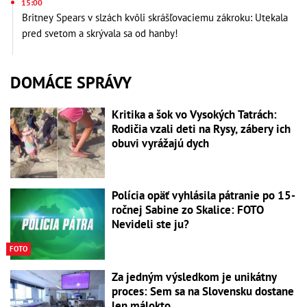
15:00
Britney Spears v slzách kvôli skrášľovaciemu zákroku: Utekala
pred svetom a skrývala sa od hanby!
DOMÁCE SPRÁVY
Kritika a šok vo Vysokých Tatrách:
Rodičia vzali deti na Rysy, zábery ich
obuvi vyrážajú dych
Polícia opäť vyhlásila pátranie po 15-
ročnej Sabine zo Skalice: FOTO
Nevideli ste ju?
FOTO
Za jedným výsledkom je unikátny
proces: Sem sa na Slovensku dostane
len málokto