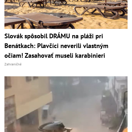
Slovák spôsobil DRÁMU na pláži pri
Benátkach: Plavčíci neverili vlastným
očiam! Zasahovať museli karabinieri
Zahraničné