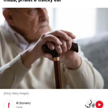
(Zdroj: Getty Images)
© Zoznam/
TASR