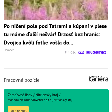
Po ničení pola pod Tatrami a kúpaní v plese
tu máme ďalší nešvár! Drzosť bez hraníc:
Dvojica kvôli fotke vošla do...
Domáce
Pracovné pozície
Zoraďovač lisov / Nitriansky kraj /
ManpowerGroup Slovensko s.r.o., Nitriansky kraj
Pozri ponuku