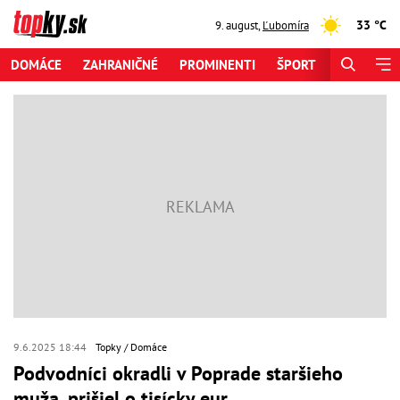
33 °C
9. august
,
Ľubomíra
DOMÁCE
ZAHRANIČNÉ
PROMINENTI
ŠPORT
ZAUJÍMAV
9.6.2025 18:44
Topky
Domáce
Podvodníci okradli v Poprade staršieho
muža, prišiel o tisícky eur