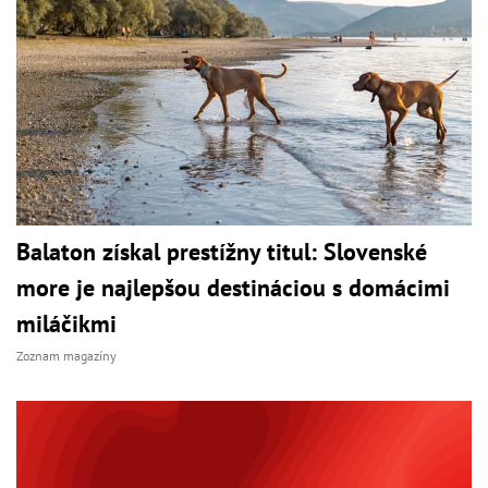
Balaton získal prestížny titul: Slovenské
more je najlepšou destináciou s domácimi
miláčikmi
Zoznam magazíny