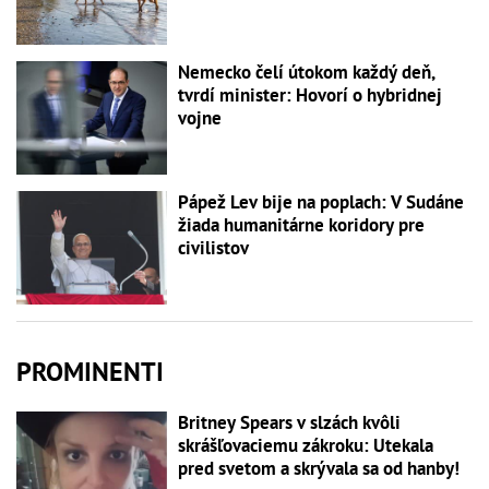
Nemecko čelí útokom každý deň,
tvrdí minister: Hovorí o hybridnej
vojne
Pápež Lev bije na poplach: V Sudáne
žiada humanitárne koridory pre
civilistov
PROMINENTI
Britney Spears v slzách kvôli
skrášľovaciemu zákroku: Utekala
pred svetom a skrývala sa od hanby!