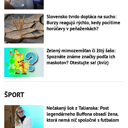
Slovensko tvrdo dopláca na sucho:
Burzy reagujú rýchlo, kedy pocítime
horúčavy v peňaženkách?
Zelený mimozemšťan či žltý šašo:
Spoznáte známe značky podľa ich
maskotov? Otestujte sa! (kvíz)
ŠPORT
Nečakaný šok z Talianska: Post
legendárneho Buffona obsadí žena,
ktorá nemá nič spoločné s futbalom