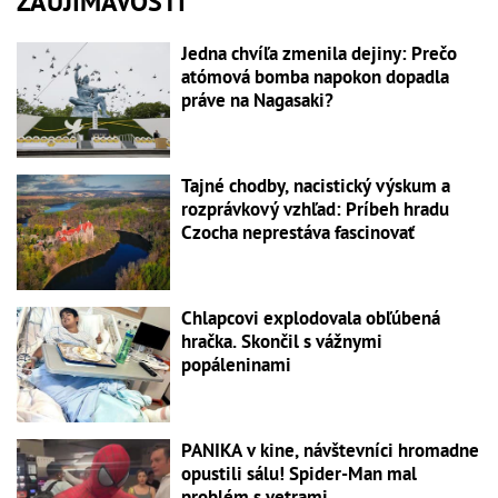
ZAUJÍMAVOSTI
Jedna chvíľa zmenila dejiny: Prečo
atómová bomba napokon dopadla
práve na Nagasaki?
Tajné chodby, nacistický výskum a
rozprávkový vzhľad: Príbeh hradu
Czocha neprestáva fascinovať
Chlapcovi explodovala obľúbená
hračka. Skončil s vážnymi
popáleninami
PANIKA v kine, návštevníci hromadne
opustili sálu! Spider-Man mal
problém s vetrami