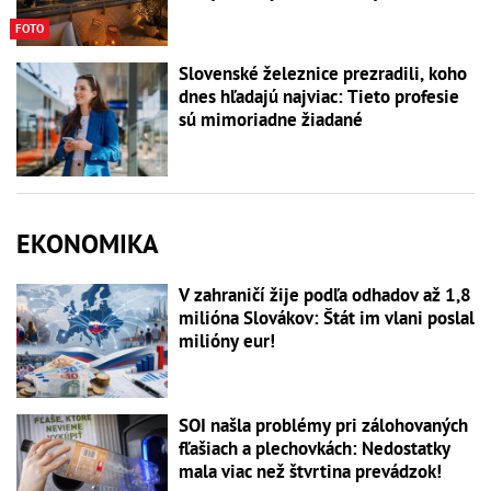
FOTO
Slovenské železnice prezradili, koho
dnes hľadajú najviac: Tieto profesie
sú mimoriadne žiadané
EKONOMIKA
V zahraničí žije podľa odhadov až 1,8
milióna Slovákov: Štát im vlani poslal
milióny eur!
SOI našla problémy pri zálohovaných
fľašiach a plechovkách: Nedostatky
mala viac než štvrtina prevádzok!