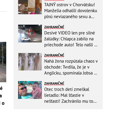
TAJNÝ ostrov v Chorvátsku!
Manželia odhalili dovolenku
plnú neviazaného sexu a
pikatné detaily
ZAHRANIČNÉ
Desivé VIDEO len pre silné
žalúdky: Chlapca zabilo na
priechode auto! Telo našli o
150 metrov ďalej
ZAHRANIČNÉ
Nahá žena rozpútala chaos v
obchode: Tvrdila, že je v
Anglicku, spomínala Jobsa aj
amfetamín
ZAHRANIČNÉ
né
Otec troch detí zmeškal
lietadlo: Mal šťastie v
a
nešťastí! Zachránilo mu to
i o
život