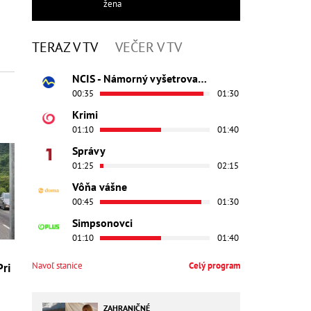
žena
TERAZ V TV
VEČER V TV
NCIS - Námorný vyšetrovací úrad
00:35
01:30
Krimi
01:10
01:40
Správy
01:25
02:15
Vôňa vášne
00:45
01:30
Simpsonovci
01:10
01:40
Navoľ stanice
Celý program
Pri
ZAHRANIČNÉ