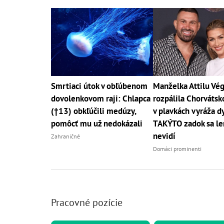
Smrtiaci útok v obľúbenom
Manželka Attilu Vé
dovolenkovom raji: Chlapca
rozpálila Chorváts
(†13) obkľúčili medúzy,
v plavkách vyráža d
pomôcť mu už nedokázali
TAKÝTO zadok sa le
nevidí
Zahraničné
Domáci prominenti
Pracovné pozície