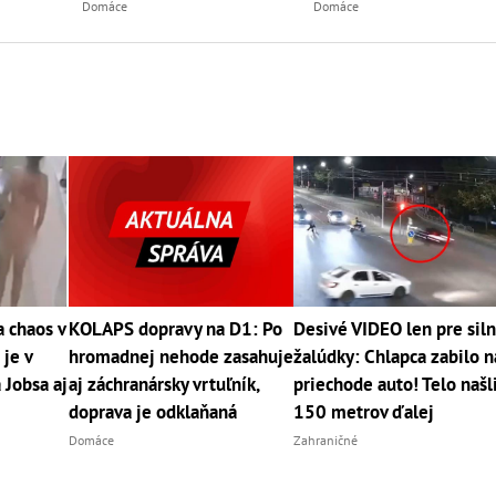
Domáce
Domáce
 chaos v
KOLAPS dopravy na D1: Po
Desivé VIDEO len pre sil
 je v
hromadnej nehode zasahuje
žalúdky: Chlapca zabilo n
 Jobsa aj
aj záchranársky vrtuľník,
priechode auto! Telo našl
doprava je odklaňaná
150 metrov ďalej
Domáce
Zahraničné