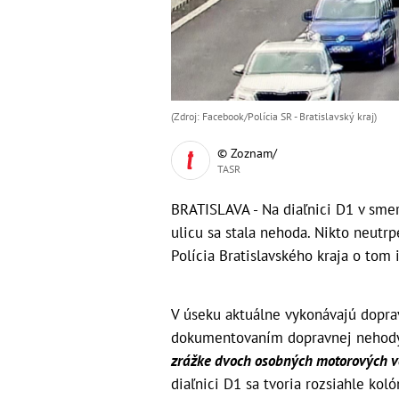
(Zdroj: Facebook/Polícia SR - Bratislavský kraj)
© Zoznam/
TASR
BRATISLAVA - Na diaľnici D1 v sm
ulicu sa stala nehoda. Nikto neutrpe
Polícia Bratislavského kraja o tom 
V úseku aktuálne vykonávajú doprav
dokumentovaním dopravnej nehody
zrážke dvoch osobných motorových vo
diaľnici D1 sa tvoria rozsiahle kol