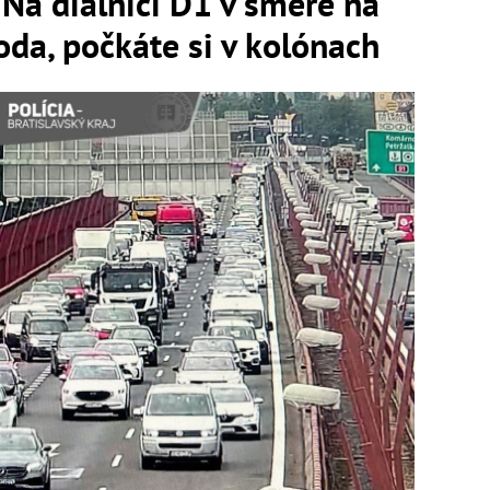
 Na diaľnici D1 v smere na
oda, počkáte si v kolónach