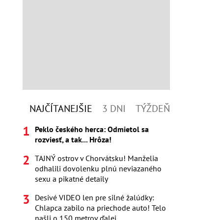
NAJČÍTANEJŠIE
3 DNI
TÝŽDEŇ
Peklo českého herca: Odmietol sa
rozviesť, a tak... Hrôza!
TAJNÝ ostrov v Chorvátsku! Manželia
odhalili dovolenku plnú neviazaného
sexu a pikatné detaily
Desivé VIDEO len pre silné žalúdky:
Chlapca zabilo na priechode auto! Telo
našli o 150 metrov ďalej