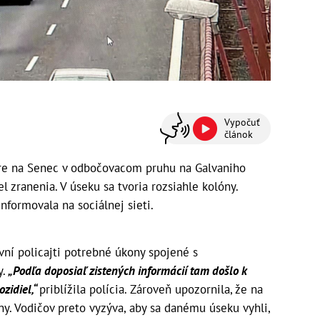
Vypočuť
článok
ere na Senec v odbočovacom pruhu na Galvaniho
l zranenia. V úseku sa tvoria rozsiahle kolóny.
informovala na sociálnej sieti.
ní policajti potrebné úkony spojené s
.
„Podľa doposiaľ zistených informácií tam došlo k
zidiel,“
priblížila polícia. Zároveň upozornila, že na
óny. Vodičov preto vyzýva, aby sa danému úseku vyhli,