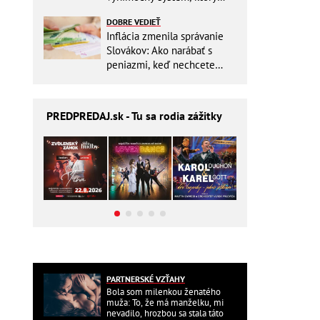
ešte aj šetrí náklady
DOBRE VEDIEŤ
Inflácia zmenila správanie
Slovákov: Ako narábať s
peniazmi, keď nechcete
zbytočne riskovať?
PREDPREDAJ
.sk - Tu sa rodia zážitky
PARTNERSKÉ VZŤAHY
Bola som milenkou ženatého
muža: To, že má manželku, mi
nevadilo, hrozbou sa stala táto