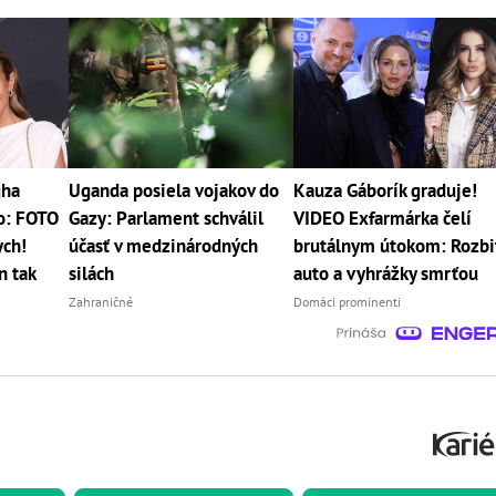
gha
Uganda posiela vojakov do
Kauza Gáborík graduje!
ko: FOTO
Gazy: Parlament schválil
VIDEO Exfarmárka čelí
ych!
účasť v medzinárodných
brutálnym útokom: Rozbi
n tak
silách
auto a vyhrážky smrťou
Zahraničné
Domáci prominenti