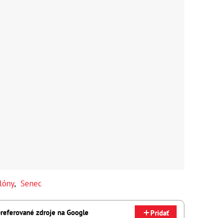
lóny
,
Senec
referované zdroje na Google
Pridať