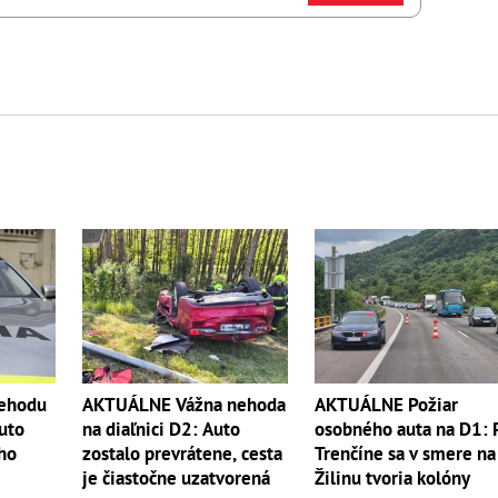
nehodu
AKTUÁLNE Vážna nehoda
AKTUÁLNE Požiar
uto
na diaľnici D2: Auto
osobného auta na D1: 
eho
zostalo prevrátene, cesta
Trenčíne sa v smere na
je čiastočne uzatvorená
Žilinu tvoria kolóny