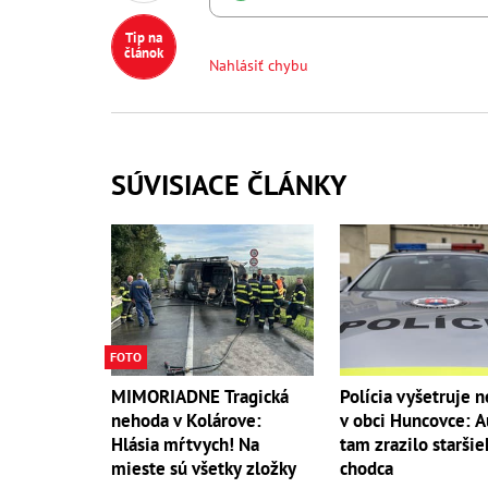
Tip na
článok
Nahlásiť chybu
SÚVISIACE ČLÁNKY
FOTO
MIMORIADNE Tragická
Polícia vyšetruje 
nehoda v Kolárove:
v obci Huncovce: A
Hlásia mŕtvych! Na
tam zrazilo starši
mieste sú všetky zložky
chodca