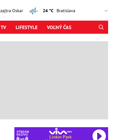
, zajtra Oskar
24 °C
 TV
LIFESTYLE
VOĽNÝ ČAS
STREAM
NAŽIVO
Linkin Park