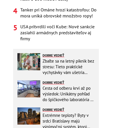
Tanker pri Ománe hrozí katastrofou: Do
mora uniká obrovské množstvo ropy!
USA pritvrdili voči Kube: Nové sankcie
zasiahli armádnych predstaviteľov aj
firmy
DOBRE VEDIEŤ
Zbaľte sa na letný piknik bez
stresu: Tieto praktické
vychytávky vám ušetria
miesto v batohu!
DOBRE VEDIEŤ
Cesta od odberu krvi až po
výsledok: Unikátny pohľad
do špičkového laboratória na
Slovensku
DOBRE VEDIEŤ
Extrémne teploty? Byty v
srdci Bratislavy majú
výnimočný systém, ktorý