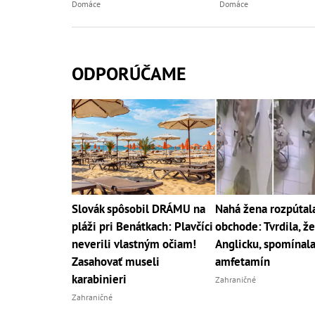
Domáce
Domáce
ODPORÚČAME
Slovák spôsobil DRÁMU na
Nahá žena rozpútala
pláži pri Benátkach: Plavčíci
obchode: Tvrdila, že
neverili vlastným očiam!
Anglicku, spomínala
Zasahovať museli
amfetamín
karabinieri
Zahraničné
Zahraničné