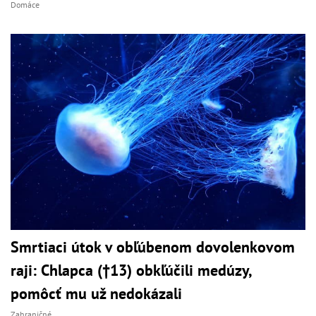
Domáce
Smrtiaci útok v obľúbenom dovolenkovom
raji: Chlapca (†13) obkľúčili medúzy,
pomôcť mu už nedokázali
Zahraničné