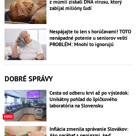
z múmií získali DNA vírusu, ktorý
zabíjal milióny ľudí
Nespájajte to len s horúčavami! TOTO
nenápadné potenie u seniorov veští
PROBLÉM: Mnohí to ignorujú
DOBRÉ SPRÁVY
Cesta od odberu krvi až po výsledok:
Unikátny pohľad do špičkového
laboratória na Slovensku
FOTO
Inflácia zmenila správanie Slovákov:
Ako narábať s peniazmi, keď