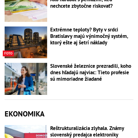
nechcete zbytočne riskovať?
Extrémne teploty? Byty v srdci
Bratislavy majú výnimočný systém,
ktorý ešte aj šetrí náklady
FOTO
Slovenské železnice prezradili, koho
dnes hľadajú najviac: Tieto profesie
sú mimoriadne žiadané
EKONOMIKA
Reštrukturalizácia zlyhala. Známy
slovenský predajca elektroniky