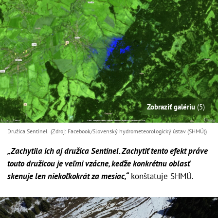
Zobraziť galériu
(5)
Družica Sentinel (Zdroj: Facebook/Slovenský hydrometeorologický ústav (SHMÚ))
„Zachytila ich aj družica Sentinel. Zachytiť tento efekt práve
touto družicou je veľmi vzácne, keďže konkrétnu oblasť
skenuje len niekoľkokrát za mesiac,“
konštatuje SHMÚ.