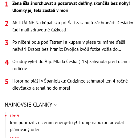
Žena išla šnorchlovať a pozorovať delfíny, skončila bez nohy!
Úlomky jej tela zostali v mori
AKTUÁLNE Na kúpalisku pri Šali zasahujú záchranári: Desiatky
ľudí mali zdravotné ťažkosti!
Po ničení pola pod Tatrami a kúpaní v plese tu máme ďalší
nešvár! Drzosť bez hraníc: Dvojica kvôli fotke vošla do...
Osudný výlet do Álp: Mladá Češka (†13) zahynula pred očami
rodičov
Horor na pláži v Španielsku: Cudzinec schmatol len 4-ročné
dievčatko a ťahal ho do mora!
NAJNOVŠIE ČLÁNKY
19:19
Irán pohrozil zničením energetiky! Trump napokon odvolal
plánovaný úder