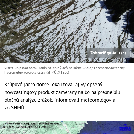
Zobraziť galériu
(5)
Vrstva krúp nad obcou Babín na druhý deň po búrke (Zdroj: Facebook/Slovenský
hydrometeorologický ústav (SHMÚ)/J. Fabo)
Krúpové jadro dobre lokalizoval aj vylepšený
nowcastingový produkt zameraný na čo najpresnejšiu
plošnú analýzu zrážok, informovali meteorológovia
zo SHMÚ.