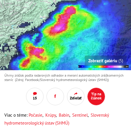
Zobraziť galériu
(5)
Úhrny zrážok podľa radarových odhadov a meraní automatických zrážkomerných
staníc (Zdroj: Facebook/Slovenský hydrometeorologický ústav (SHMÚ))
Tip na
15
Zdieľať
článok
Viac o téme:
Počasie
,
Krúpy
,
Babín
,
Sentinel
,
Slovenský
hydrometeorologický ústav (SHMÚ)