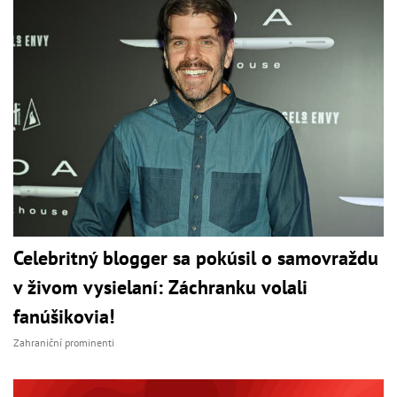
Celebritný blogger sa pokúsil o samovraždu
v živom vysielaní: Záchranku volali
fanúšikovia!
Zahraniční prominenti