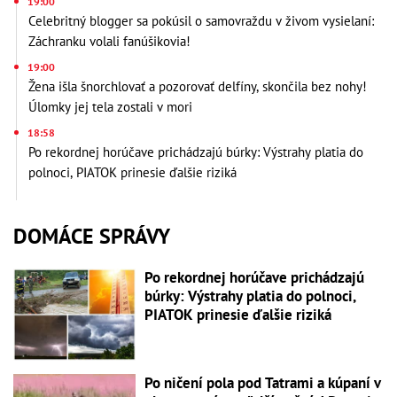
19:00
Celebritný blogger sa pokúsil o samovraždu v živom vysielaní:
Záchranku volali fanúšikovia!
19:00
Žena išla šnorchlovať a pozorovať delfíny, skončila bez nohy!
Úlomky jej tela zostali v mori
18:58
Po rekordnej horúčave prichádzajú búrky: Výstrahy platia do
polnoci, PIATOK prinesie ďalšie riziká
DOMÁCE SPRÁVY
Po rekordnej horúčave prichádzajú
búrky: Výstrahy platia do polnoci,
PIATOK prinesie ďalšie riziká
Po ničení pola pod Tatrami a kúpaní v