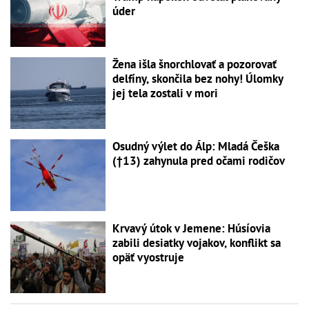
úder
Žena išla šnorchlovať a pozorovať
delfíny, skončila bez nohy! Úlomky
jej tela zostali v mori
Osudný výlet do Álp: Mladá Češka
(†13) zahynula pred očami rodičov
Krvavý útok v Jemene: Húsíovia
zabili desiatky vojakov, konflikt sa
opäť vyostruje