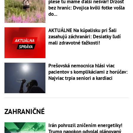
plese tu máme ďalší nešvár! Drzosť
bez hraníc: Dvojica kvôli fotke vošla
do...
AKTUÁLNE Na kúpalisku pri Šali
zasahujú záchranári: Desiatky ľudí
mali zdravotné ťažkosti!
Prešovská nemocnica hlási viac
pacientov s komplikáciami z horúčav:
Najviac trpia seniori a kardiaci
ZAHRANIČNÉ
Irán pohrozil zničením energetiky!
Trump napokon odvolal plánovaný