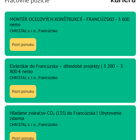
Pracovné pozície
MONTÉR OCEĽOVÝCH KONŠTRUKCIÍ - FRANCÚZSKO - 3 600
netto
CHRISTAL s. r. o., Francúzsko
Pozri ponuku
Elektrikár do Francúzska – dlhodobé projekty | 3 200 – 3
800 € netto
CHRISTAL s. r. o., Francúzsko
Pozri ponuku
Hľadáme zváračov CO₂ (135) do Francúzska | Ubytovanie
zdarma
CHRISTAL s. r. o., Francúzsko
Pozri ponuku