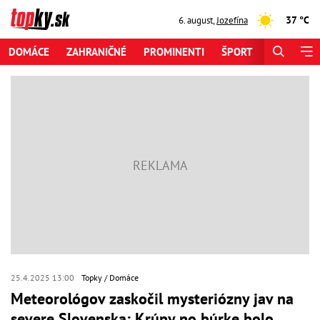
37 °C
6. august
,
Jozefína
DOMÁCE
ZAHRANIČNÉ
PROMINENTI
ŠPORT
ZAUJÍMAV
25.4.2025 13:00
Topky
Domáce
Meteorológov zaskočil mysteriózny jav na
severe Slovenska: Krúpy po búrke bolo