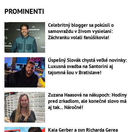
PROMINENTI
Celebritný blogger sa pokúsil o
samovraždu v živom vysielaní:
Záchranku volali fanúšikovia!
Úspešný Slovák chystá veľké novinky:
Luxusná svadba na Santorini aj
tajomná šou v Bratislave!
Zuzana Haasová na nákupoch: Hodiny
pred zrkadlom, ale konečné slovo má
aj tak... Náročné!
Kaia Gerber a syn Richarda Gerea