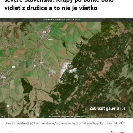
vidieť z družice a to nie je všetko
Zobraziť galériu
(5)
Družica Sentinel (Zdroj: Facebook/Slovenský hydrometeorologický ústav (SHMÚ))