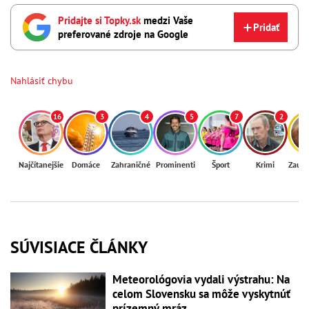
Pridajte si Topky.sk
medzi Vaše
Pridať
preferované zdroje na Google
Nahlásiť chybu
16
3
4
5
7
2
Najčítanejšie
Domáce
Zahraničné
Prominenti
Šport
Krimi
Zaují
SÚVISIACE ČLÁNKY
Meteorológovia vydali výstrahu: Na
celom Slovensku sa môže vyskytnúť
prízemný mráz