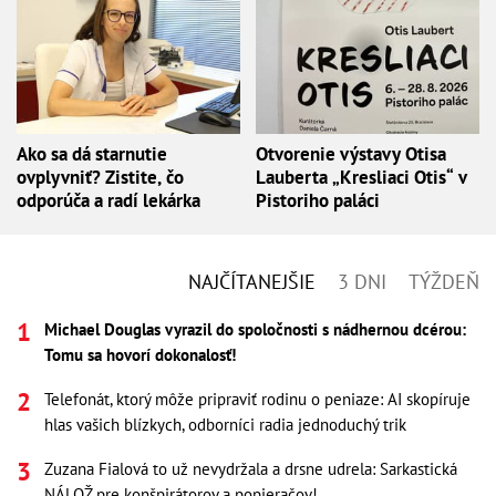
Ako sa dá starnutie
Otvorenie výstavy Otisa
ovplyvniť? Zistite, čo
Lauberta „Kresliaci Otis“ v
odporúča a radí lekárka
Pistoriho paláci
NAJČÍTANEJŠIE
3 DNI
TÝŽDEŇ
Michael Douglas vyrazil do spoločnosti s nádhernou dcérou:
Tomu sa hovorí dokonalosť!
Telefonát, ktorý môže pripraviť rodinu o peniaze: AI skopíruje
hlas vašich blízkych, odborníci radia jednoduchý trik
Zuzana Fialová to už nevydržala a drsne udrela: Sarkastická
NÁLOŽ pre konšpirátorov a popieračov!