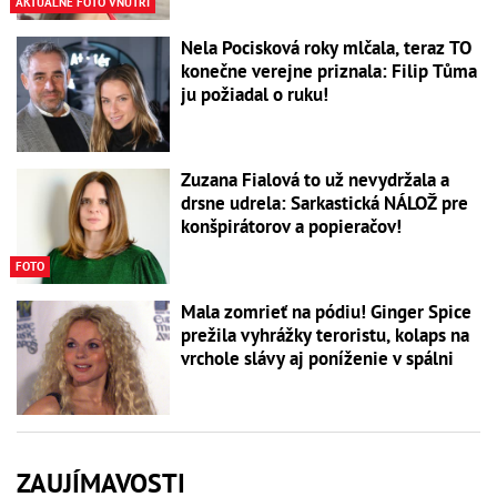
AKTUÁLNE FOTO VNÚTRI
Nela Pocisková roky mlčala, teraz TO
konečne verejne priznala: Filip Tůma
ju požiadal o ruku!
Zuzana Fialová to už nevydržala a
drsne udrela: Sarkastická NÁLOŽ pre
konšpirátorov a popieračov!
FOTO
Mala zomrieť na pódiu! Ginger Spice
prežila vyhrážky teroristu, kolaps na
vrchole slávy aj poníženie v spálni
ZAUJÍMAVOSTI