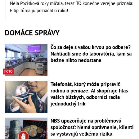
Nela Pocisková roky mlčala, teraz TO konečne verejne priznala:
Filip Tůma ju požiadal o ruku!
DOMÁCE SPRÁVY
Čo sa deje s vašou krvou po odbere?
Nahliadli sme do laboratória, kam sa
bežne nikto nedostane
FOTO
Telefonát, ktorý môže pripraviť
rodinu o peniaze: AI skopíruje hlas
vašich blízkych, odborníci radia
jednoduchý trik
NBS upozorňuje na problémovú
spoločnosť: Nemá oprávnenie, klienti
sa vystavujú veľkému riziku