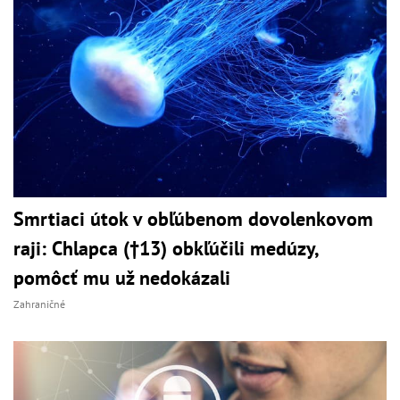
Smrtiaci útok v obľúbenom dovolenkovom
raji: Chlapca (†13) obkľúčili medúzy,
pomôcť mu už nedokázali
Zahraničné