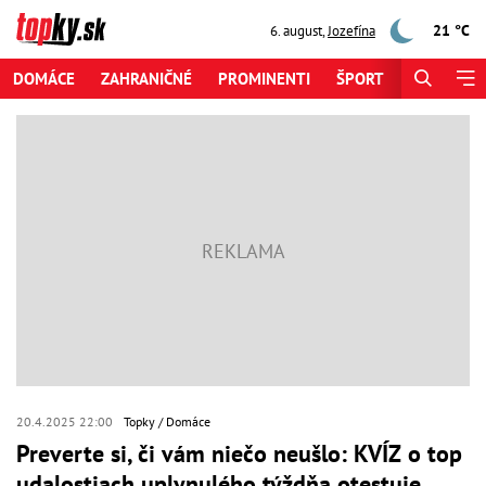
21 °C
6. august
,
Jozefína
DOMÁCE
ZAHRANIČNÉ
PROMINENTI
ŠPORT
ZAUJÍMAV
20.4.2025 22:00
Topky
Domáce
Preverte si, či vám niečo neušlo: KVÍZ o top
udalostiach uplynulého týždňa otestuje