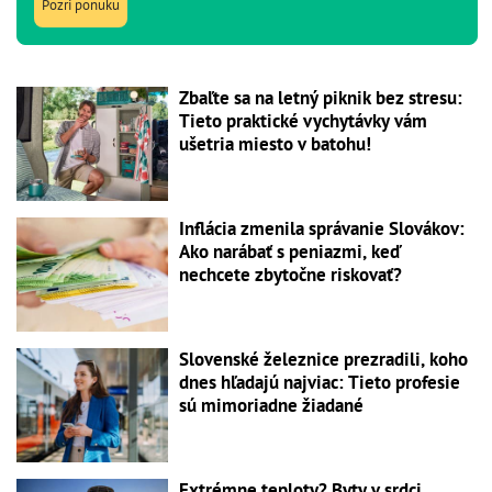
Pozri ponuku
Zbaľte sa na letný piknik bez stresu:
Tieto praktické vychytávky vám
ušetria miesto v batohu!
Inflácia zmenila správanie Slovákov:
Ako narábať s peniazmi, keď
nechcete zbytočne riskovať?
Slovenské železnice prezradili, koho
dnes hľadajú najviac: Tieto profesie
sú mimoriadne žiadané
Extrémne teploty? Byty v srdci