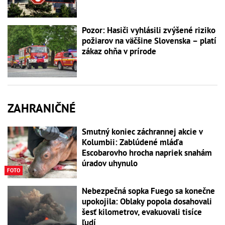
Pozor: Hasiči vyhlásili zvýšené riziko
požiarov na väčšine Slovenska – platí
zákaz ohňa v prírode
ZAHRANIČNÉ
Smutný koniec záchrannej akcie v
Kolumbii: Zablúdené mláďa
Escobarovho hrocha napriek snahám
úradov uhynulo
FOTO
Nebezpečná sopka Fuego sa konečne
upokojila: Oblaky popola dosahovali
šesť kilometrov, evakuovali tisíce
ľudí