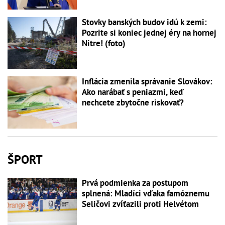
Stovky banských budov idú k zemi:
Pozrite si koniec jednej éry na hornej
Nitre! (foto)
Inflácia zmenila správanie Slovákov:
Ako narábať s peniazmi, keď
nechcete zbytočne riskovať?
ŠPORT
Prvá podmienka za postupom
splnená: Mladíci vďaka famóznemu
Seličovi zvíťazili proti Helvétom