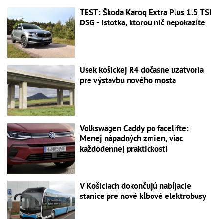
TEST: Škoda Karoq Extra Plus 1.5 TSI
DSG - istotka, ktorou nič nepokazíte
Úsek košickej R4 dočasne uzatvoria
pre výstavbu nového mosta
Volkswagen Caddy po facelifte:
Menej nápadných zmien, viac
každodennej praktickosti
V Košiciach dokončujú nabíjacie
stanice pre nové kĺbové elektrobusy