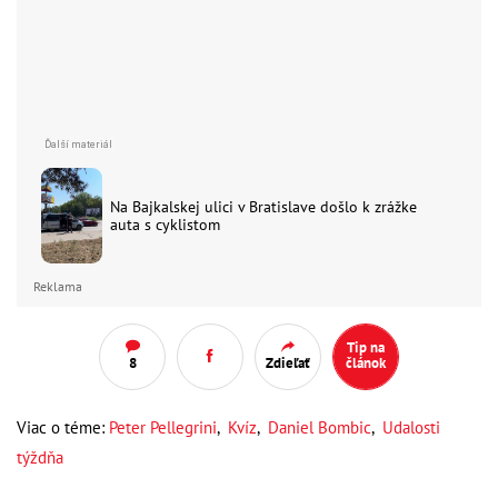
Na Bajkalskej ulici v Bratislave došlo k zrážke
auta s cyklistom
Reklama
Tip na
8
Zdieľať
článok
Viac o téme:
Peter Pellegrini
,
Kvíz
,
Daniel Bombic
,
Udalosti
týždňa