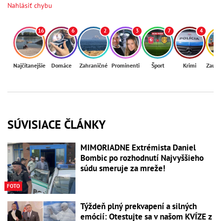
Nahlásiť chybu
16
6
2
3
7
4
Najčítanejšie
Domáce
Zahraničné
Prominenti
Šport
Krimi
Zaují
SÚVISIACE ČLÁNKY
MIMORIADNE Extrémista Daniel
Bombic po rozhodnutí Najvyššieho
súdu smeruje za mreže!
FOTO
Týždeň plný prekvapení a silných
emócií: Otestujte sa v našom KVÍZE z