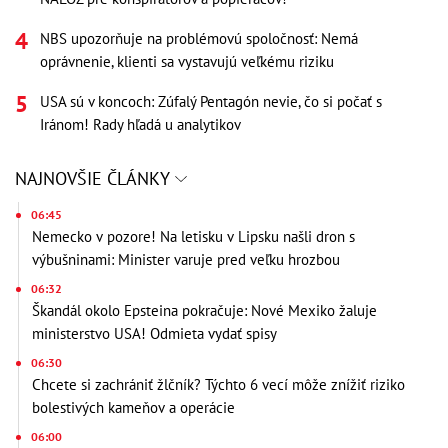
NBS upozorňuje na problémovú spoločnosť: Nemá
oprávnenie, klienti sa vystavujú veľkému riziku
USA sú v koncoch: Zúfalý Pentagón nevie, čo si počať s
Iránom! Rady hľadá u analytikov
NAJNOVŠIE ČLÁNKY
06:45
Nemecko v pozore! Na letisku v Lipsku našli dron s
výbušninami: Minister varuje pred veľku hrozbou
06:32
Škandál okolo Epsteina pokračuje: Nové Mexiko žaluje
ministerstvo USA! Odmieta vydať spisy
06:30
Chcete si zachrániť žlčník? Týchto 6 vecí môže znížiť riziko
bolestivých kameňov a operácie
06:00