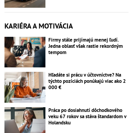
KARIÉRA A MOTIVÁCIA
Firmy stále prijímajú menej ľudí.
Jedna oblasť však rastie rekordným
tempom
Hľadáte si prácu v účtovníctve? Na
týchto pozíciách ponúkajú viac ako 2
000 €
Práca po dosiahnutí dôchodkového
veku 67 rokov sa stáva štandardom v
Holandsku