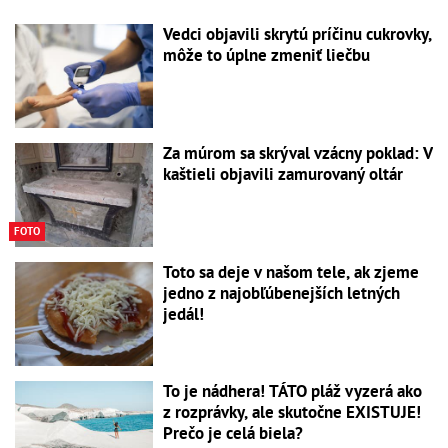
Vedci objavili skrytú príčinu cukrovky,
môže to úplne zmeniť liečbu
Za múrom sa skrýval vzácny poklad: V
kaštieli objavili zamurovaný oltár
FOTO
Toto sa deje v našom tele, ak zjeme
jedno z najobľúbenejších letných
jedál!
To je nádhera! TÁTO pláž vyzerá ako
z rozprávky, ale skutočne EXISTUJE!
Prečo je celá biela?