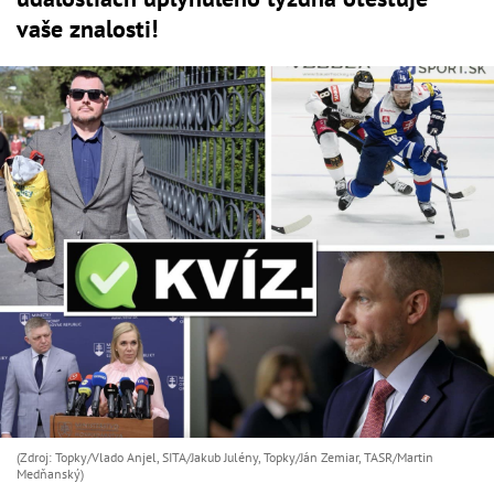
vaše znalosti!
(Zdroj: Topky/Vlado Anjel, SITA/Jakub Julény, Topky/Ján Zemiar, TASR/Martin
Medňanský)