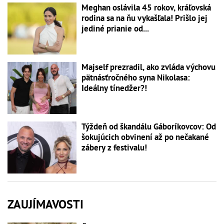
Meghan oslávila 45 rokov, kráľovská
rodina sa na ňu vykašľala! Prišlo jej
jediné prianie od...
Majself prezradil, ako zvláda výchovu
pätnásťročného syna Nikolasa:
Ideálny tínedžer?!
Týždeň od škandálu Gáboríkovcov: Od
šokujúcich obvinení až po nečakané
zábery z festivalu!
ZAUJÍMAVOSTI