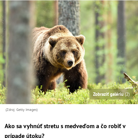
Zobraziť galériu
(2)
(Zdroj: Getty Images)
Ako sa vyhnúť stretu s medveďom a čo robiť v
prípade útoku?