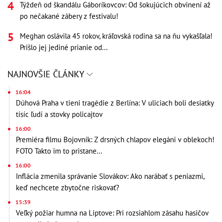
Týždeň od škandálu Gáboríkovcov: Od šokujúcich obvinení až
po nečakané zábery z festivalu!
Meghan oslávila 45 rokov, kráľovská rodina sa na ňu vykašľala!
Prišlo jej jediné prianie od...
NAJNOVŠIE ČLÁNKY
16:04
Dúhová Praha v tieni tragédie z Berlína: V uliciach boli desiatky
tisíc ľudí a stovky policajtov
16:00
Premiéra filmu Bojovník: Z drsných chlapov elegáni v oblekoch!
FOTO Takto im to pristane...
16:00
Inflácia zmenila správanie Slovákov: Ako narábať s peniazmi,
keď nechcete zbytočne riskovať?
15:39
Veľký požiar humna na Liptove: Pri rozsiahlom zásahu hasičov