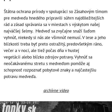
Štátna ochrana prírody v spolupráci so Zásahovým tímom
pre medveďa hnedého pripravili súhrn najdôležitejších
rád a zásad správania sa v miestach s výskytom našej
najväčšej šelmy.
Medveď sa zvyčajne snaží ľuďom
vyhnúť, niekedy si nás ale všimnúť nemusí. V lese a jeho
blízkosti treba byť preto ostražitý, predovšetkým ráno,
večer a v noci, ale tiež počas dňa v hustej
vegetácii alebo blízko zdrojov potravy. Vyhnúť sa
neočakávanému stretu s medveďom pomôže aj
schopnosť rozpoznať pobytové znaky a najčastejšiu
potravu medveďa.
archívne video