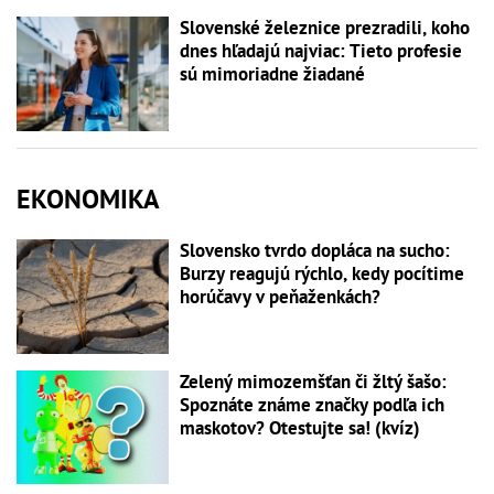
Slovenské železnice prezradili, koho
dnes hľadajú najviac: Tieto profesie
sú mimoriadne žiadané
EKONOMIKA
Slovensko tvrdo dopláca na sucho:
Burzy reagujú rýchlo, kedy pocítime
horúčavy v peňaženkách?
Zelený mimozemšťan či žltý šašo:
Spoznáte známe značky podľa ich
maskotov? Otestujte sa! (kvíz)