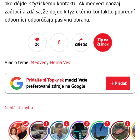
ako dôjde k fyzickému kontaktu.
Ak medveď naozaj
zaútočí a zdá sa, že dôjde k fyzickému kontaktu, poprední
odborníci odporúčajú pasívnu obranu.
Tip na
26
Zdieľať
článok
Viac o téme:
Medveď
,
Horná Ves
Pridajte si Topky.sk
medzi Vaše
Pridať
preferované zdroje na Google
Nahlásiť chybu
16
3
2
3
7
3