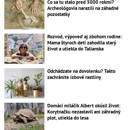
Čo sa tu stalo pred 3000 rokmi?
Archeológovia narazili na záhadné
pozostatky
Rozvod, výpoveď aj zbohom rodine:
Mama štyroch detí zahodila starý
život a utiekla do Talianska
Odchádzate na dovolenku? Takto
zachránite izbové rastliny
Domáci miláčik Albert okúsil život:
Korytnačku nezastavil ani záhradný
plot, utiekla do lesa