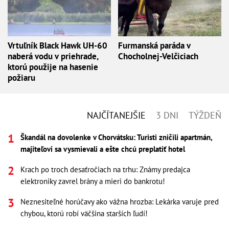
Vrtuľník Black Hawk UH-60
Furmanská paráda v
naberá vodu v priehrade,
Chocholnej-Velčiciach
ktorú použije na hasenie
požiaru
NAJČÍTANEJŠIE
3 DNI
TÝŽDEŇ
Škandál na dovolenke v Chorvátsku: Turisti zničili apartmán,
majiteľovi sa vysmievali a ešte chcú preplatiť hotel
Krach po troch desaťročiach na trhu: Známy predajca
elektroniky zavrel brány a mieri do bankrotu!
Neznesiteľné horúčavy ako vážna hrozba: Lekárka varuje pred
chybou, ktorú robí väčšina starších ľudí!