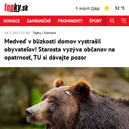
32 °C
8. august
,
Oskar
DOMÁCE
ZAHRANIČNÉ
PROMINENTI
ŠPORT
ZAUJÍMAV
26.2.2025 15:00
Topky
Domáce
Medveď v blízkosti domov vystrašil
obyvateľov! Starosta vyzýva občanov na
opatrnosť, TU si dávajte pozor