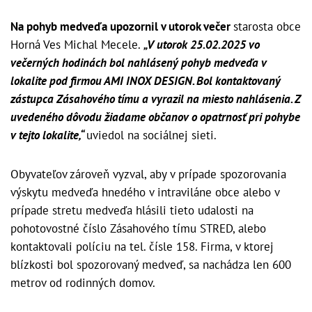
Na pohyb medveďa upozornil v utorok večer
starosta obce
Horná Ves Michal Mecele.
„V utorok 25.02.2025 vo
večerných hodinách bol nahlásený pohyb medveďa v
lokalite pod firmou AMI INOX DESIGN. Bol kontaktovaný
zástupca Zásahového tímu a vyrazil na miesto nahlásenia. Z
uvedeného dôvodu žiadame občanov o opatrnosť pri pohybe
v tejto lokalite,“
uviedol na sociálnej sieti.
Obyvateľov zároveň vyzval, aby v prípade spozorovania
výskytu medveďa hnedého v intraviláne obce alebo v
prípade stretu medveďa hlásili tieto udalosti na
pohotovostné číslo Zásahového tímu STRED, alebo
kontaktovali políciu na tel. čísle 158. Firma, v ktorej
blízkosti bol spozorovaný medveď, sa nachádza len 600
metrov od rodinných domov.