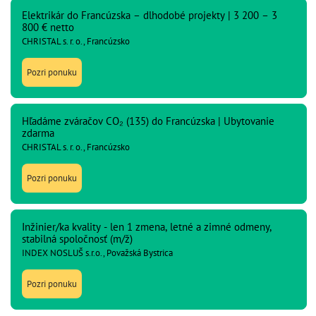
Elektrikár do Francúzska – dlhodobé projekty | 3 200 – 3
800 € netto
CHRISTAL s. r. o., Francúzsko
Pozri ponuku
Hľadáme zváračov CO₂ (135) do Francúzska | Ubytovanie
zdarma
CHRISTAL s. r. o., Francúzsko
Pozri ponuku
Inžinier/ka kvality - len 1 zmena, letné a zimné odmeny,
stabilná spoločnosť (m/ž)
INDEX NOSLUŠ s.r.o., Považská Bystrica
Pozri ponuku