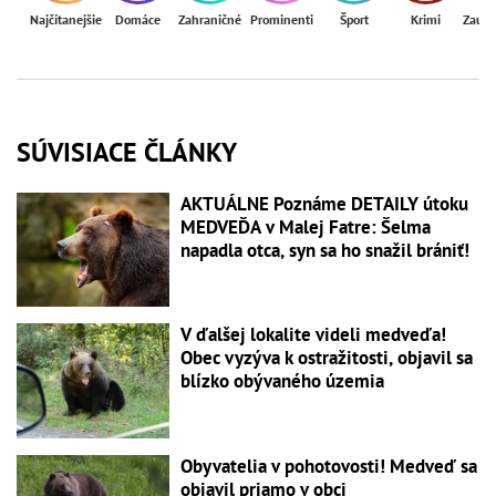
Najčítanejšie
Domáce
Zahraničné
Prominenti
Šport
Krimi
Zaují
SÚVISIACE ČLÁNKY
AKTUÁLNE Poznáme DETAILY útoku
MEDVEĎA v Malej Fatre: Šelma
napadla otca, syn sa ho snažil brániť!
V ďalšej lokalite videli medveďa!
Obec vyzýva k ostražitosti, objavil sa
blízko obývaného územia
Obyvatelia v pohotovosti! Medveď sa
objavil priamo v obci