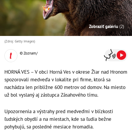
Zobraziť galériu
(2)
(Zdroj: Getty Images)
© Zoznam/
HORNÁ VES – V obci Horná Ves v okrese Žiar nad Hronom
spozorovali medveďa v lokalite pri firme, ktorá sa
nachádza len približne 600 metrov od domov. Na miesto
už bol vyslaný aj zástupca Zásahového tímu.
Upozornenia a výstrahy pred medveďmi v blízkosti
ľudských obydlí a na miestach, kde sa ľudia bežne
pohybujú, sa posledné mesiace hromadia.