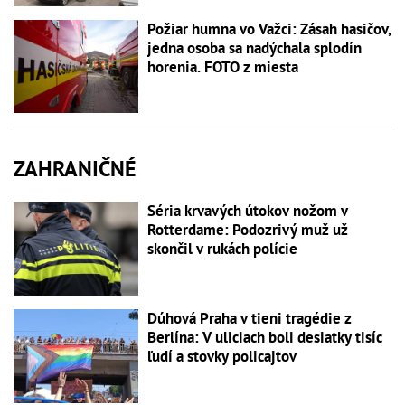
Požiar humna vo Važci: Zásah hasičov,
jedna osoba sa nadýchala splodín
horenia. FOTO z miesta
ZAHRANIČNÉ
Séria krvavých útokov nožom v
Rotterdame: Podozrivý muž už
skončil v rukách polície
Dúhová Praha v tieni tragédie z
Berlína: V uliciach boli desiatky tisíc
ľudí a stovky policajtov