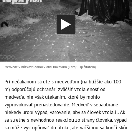
Medvede v blízkosti domu v obci Bukovina (Zdroj: Tip čitateľa)
Pri nečakanom strete s medveďom (na bližšie ako 100
m) odporúčajú ochranári zväčšiť vzdialenosť od
medveďa, nie však utekaním, ktoré by mohlo
vyprovokovať prenasledovanie.
Medveď v sebaobrane
niekedy urobí výpad, varovanie, aby sa človek vzdialil. Ak
sa stretne s nevhodnou reakciou zo strany človeka, výpad
sa môže vystupňovať do útoku, ale väčšinou sa končí skôr