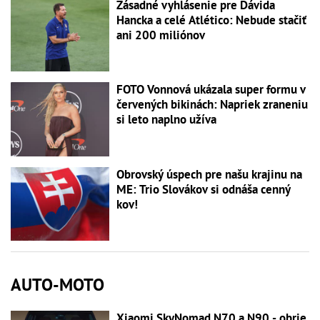
Zásadné vyhlásenie pre Dávida
Hancka a celé Atlético: Nebude stačiť
ani 200 miliónov
FOTO Vonnová ukázala super formu v
červených bikinách: Napriek zraneniu
si leto naplno užíva
Obrovský úspech pre našu krajinu na
ME: Trio Slovákov si odnáša cenný
kov!
AUTO-MOTO
Xiaomi SkyNomad N70 a N90 - obrie