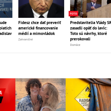
FOTO
bude
Fidesz chce dať preveriť
Predstavitelia Vlády S
piatich
americké financovanie
zasadli opäť do lavíc:
adislav
médií a mimovládok
Toto sú návrhy, ktoré
prerokovali
Zahraničné
Domáce