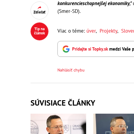
konkurencieschopnejšej ekonomiky,"
(Smer-SD).
Zdieľať
Tip na
Viac o téme:
úver
,
Projekty
,
Slove
článok
Pridajte si Topky.sk
medzi Vaše p
Nahlásiť chybu
SÚVISIACE ČLÁNKY