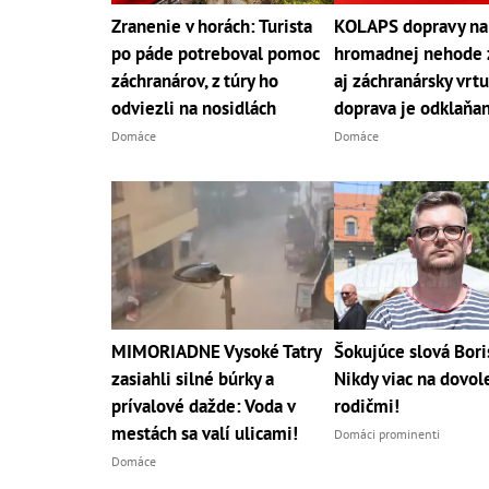
Zranenie v horách: Turista
KOLAPS dopravy na
po páde potreboval pomoc
hromadnej nehode 
záchranárov, z túry ho
aj záchranársky vrtu
odviezli na nosidlách
doprava je odklaňa
Domáce
Domáce
MIMORIADNE Vysoké Tatry
Šokujúce slová Bori
zasiahli silné búrky a
Nikdy viac na dovol
prívalové dažde: Voda v
rodičmi!
mestách sa valí ulicami!
Domáci prominenti
Domáce