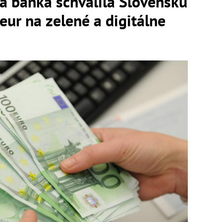
á banka schválila Slovensku
eur na zelené a digitálne