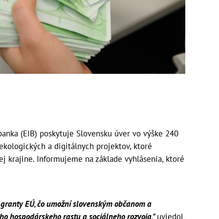
banka (EIB) poskytuje Slovensku úver vo výške 240
ekologických a digitálnych projektov, ktoré
ej krajine. Informujeme na základe vyhlásenia, ktoré
ť granty EÚ, čo umožní slovenským občanom a
o hospodárskeho rastu a sociálneho rozvoja,"
uviedol