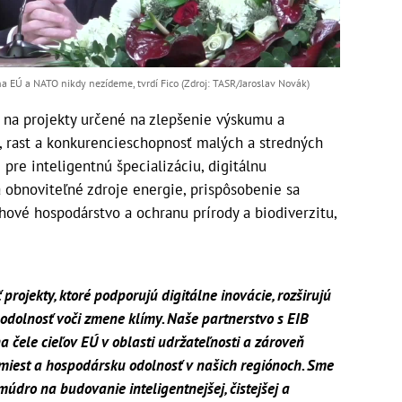
na EÚ a NATO nikdy nezídeme, tvrdí Fico (Zdroj: TASR/Jaroslav Novák)
B na projekty určené na zlepšenie výskumu a
va, rast a konkurencieschopnosť malých a stredných
pre inteligentnú špecializáciu, digitálnu
a obnoviteľné zdroje energie, prispôsobenie sa
ové hospodárstvo a ochranu prírody a biodiverzitu,
rojekty, ktoré podporujú digitálne inovácie, rozširujú
 odolnosť voči zmene klímy. Naše partnerstvo s EIB
 čele cieľov EÚ v oblasti udržateľnosti a zároveň
iest a hospodársku odolnosť v našich regiónoch. Sme
múdro na budovanie inteligentnejšej, čistejšej a