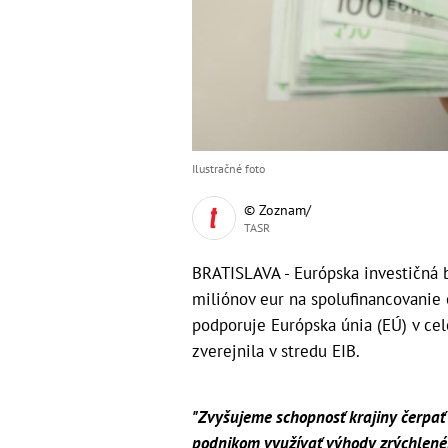
Ilustračné foto
© Zoznam/
TASR
BRATISLAVA - Európska investičná 
miliónov eur na spolufinancovanie 
podporuje Európska únia (EÚ) v cel
zverejnila v stredu EIB.
"Zvyšujeme schopnosť krajiny čerpa
podnikom využívať výhody zrýchlenéh