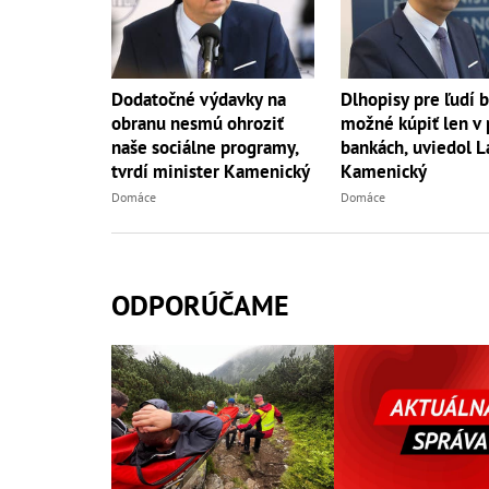
Dlhopisy pre ľudí 
Dodatočné výdavky na
možné kúpiť len v 
obranu nesmú ohroziť
bankách, uviedol L
naše sociálne programy,
Kamenický
tvrdí minister Kamenický
Domáce
Domáce
ODPORÚČAME