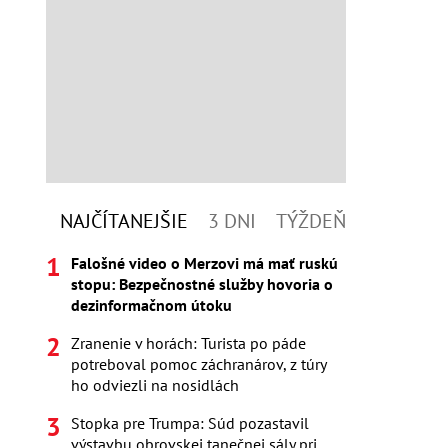
NAJČÍTANEJŠIE
3 DNI
TÝŽDEŇ
Falošné video o Merzovi má mať ruskú
stopu: Bezpečnostné služby hovoria o
dezinformačnom útoku
Zranenie v horách: Turista po páde
potreboval pomoc záchranárov, z túry
ho odviezli na nosidlách
Stopka pre Trumpa: Súd pozastavil
výstavbu obrovskej tanečnej sály pri