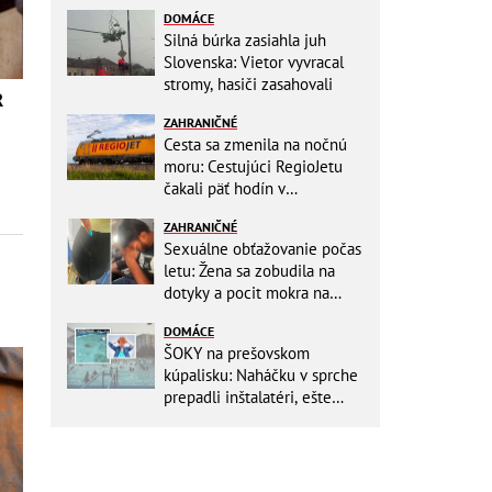
DOMÁCE
Silná búrka zasiahla juh
Slovenska: Vietor vyvracal
stromy, hasiči zasahovali
R
ZAHRANIČNÉ
Cesta sa zmenila na nočnú
moru: Cestujúci RegioJetu
čakali päť hodín v
horúčavách! Pokazila sa
ZAHRANIČNÉ
lokomotíva
Sexuálne obťažovanie počas
letu: Žena sa zobudila na
dotyky a pocit mokra na
šatách! Mladý Pakistanec sa
DOMÁCE
priznal
ŠOKY na prešovskom
kúpalisku: Naháčku v sprche
prepadli inštalatéri, ešte
väčšia hrôza číhala v
BAZÉNE