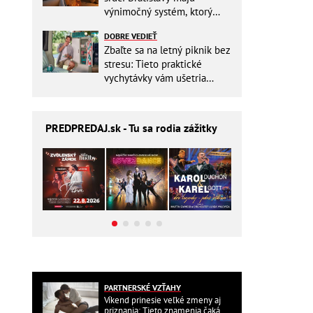
výnimočný systém, ktorý
ešte aj šetrí náklady
DOBRE VEDIEŤ
Zbaľte sa na letný piknik bez
stresu: Tieto praktické
vychytávky vám ušetria
miesto v batohu!
PREDPREDAJ
.sk - Tu sa rodia zážitky
PARTNERSKÉ VZŤAHY
Víkend prinesie veľké zmeny aj
priznania: Tieto znamenia čaká