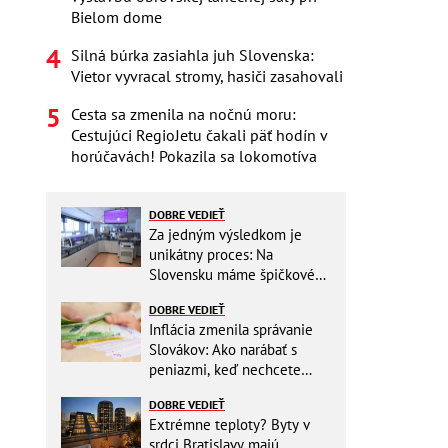
Bielom dome
Silná búrka zasiahla juh Slovenska:
Vietor vyvracal stromy, hasiči zasahovali
Cesta sa zmenila na nočnú moru:
Cestujúci RegioJetu čakali päť hodín v
horúčavách! Pokazila sa lokomotíva
DOBRE VEDIEŤ
Za jedným výsledkom je
unikátny proces: Na
Slovensku máme špičkové
pracovisko
DOBRE VEDIEŤ
Inflácia zmenila správanie
Slovákov: Ako narábať s
peniazmi, keď nechcete
zbytočne riskovať?
DOBRE VEDIEŤ
Extrémne teploty? Byty v
srdci Bratislavy majú