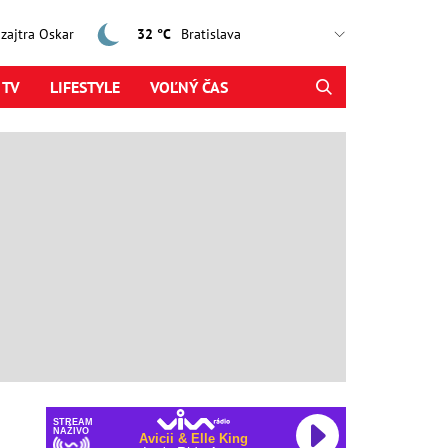
, zajtra Oskar
32 °C
 TV
LIFESTYLE
VOĽNÝ ČAS
STREAM
NAŽIVO
Avicii & Elle King