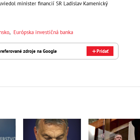
uviedol minister financií SR Ladislav Kamenický
nsko
,
Európska investičná banka
referované zdroje na Google
Pridať