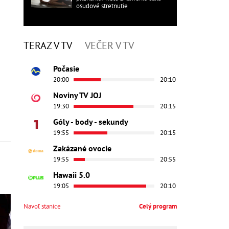
osudové stretnutie
TERAZ V TV
VEČER V TV
Počasie
20:00
20:10
Noviny TV JOJ
19:30
20:15
Góly - body - sekundy
19:55
20:15
Zakázané ovocie
19:55
20:55
Hawaii 5.0
19:05
20:10
Navoľ stanice
Celý program