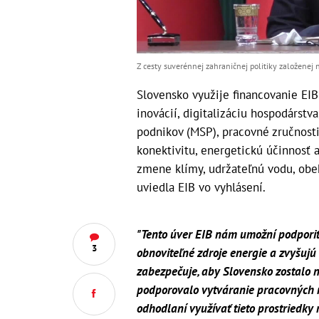
Z cesty suverénnej zahraničnej politiky založenej 
Slovensko využije financovanie EI
inovácií, digitalizáciu hospodárst
podnikov (MSP), pracovné zručnosti 
konektivitu, energetickú účinnosť 
zmene klímy, udržateľnú vodu, obeh
uviedla EIB vo vyhlásení.
"Tento úver EIB nám umožní podporiť p
3
obnoviteľné zdroje energie a zvyšujú
zabezpečuje, aby Slovensko zostalo na
podporovalo vytváranie pracovných m
odhodlaní využívať tieto prostriedky 