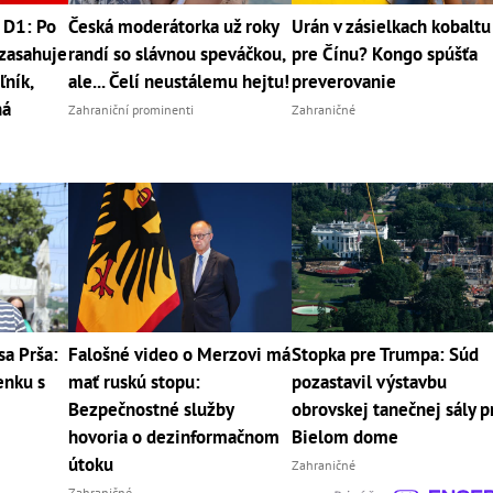
 D1: Po
Česká moderátorka už roky
Urán v zásielkach kobaltu
zasahuje
randí so slávnou speváčkou,
pre Čínu? Kongo spúšťa
ľník,
ale... Čelí neustálemu hejtu!
preverovanie
ná
Zahraniční prominenti
Zahraničné
sa Prša:
Falošné video o Merzovi má
Stopka pre Trumpa: Súd
enku s
mať ruskú stopu:
pozastavil výstavbu
Bezpečnostné služby
obrovskej tanečnej sály p
hovoria o dezinformačnom
Bielom dome
útoku
Zahraničné
Zahraničné