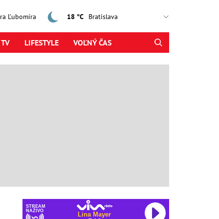
jtra Ľubomíra
18 °C
 TV
LIFESTYLE
VOĽNÝ ČAS
STREAM
NAŽIVO
Lina Mayer