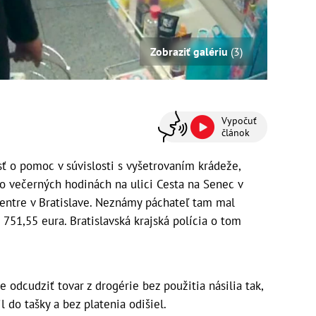
Zobraziť galériu
(3)
Vypočuť
článok
sť o pomoc v súvislosti s vyšetrovaním krádeže,
vo večerných hodinách na ulici Cesta na Senec v
entre v Bratislave. Neznámy páchateľ tam mal
751,55 eura. Bratislavská krajská polícia o tom
odcudziť tovar z drogérie bez použitia násilia tak,
l do tašky a bez platenia odišiel.