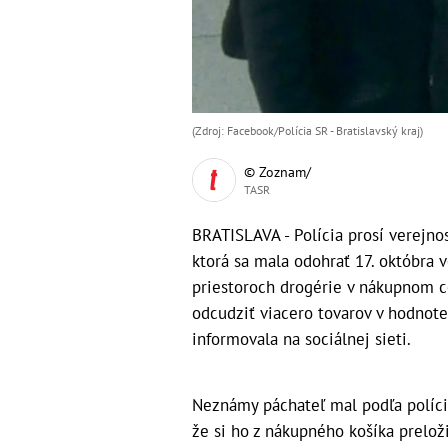
(Zdroj: Facebook/Polícia SR - Bratislavský kraj)
© Zoznam/
TASR
BRATISLAVA - Polícia prosí verejno
ktorá sa mala odohrať 17. októbra 
priestoroch drogérie v nákupnom c
odcudziť viacero tovarov v hodnote 
informovala na sociálnej sieti.
Neznámy páchateľ mal podľa polície 
že si ho z nákupného košíka preloži