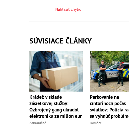
Nahlásiť chybu
SÚVISIACE ČLÁNKY
Krádež v sklade
Parkovanie na
zásielkovej služby:
cintorínoch počas
Ozbrojený gang ukradol
sviatkov: Polícia ra
elektroniku za milión eur
sa vyhnúť problé
Zahraničné
Domáce