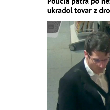
Polícia pátra po 
ukradol tovar z dr