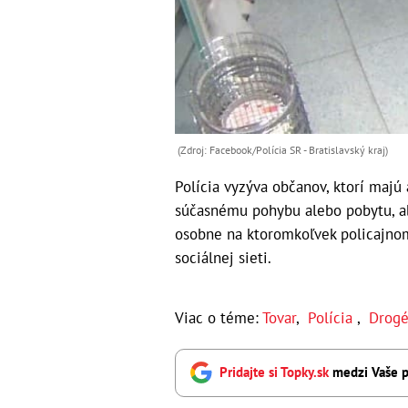
(Zdroj: Facebook/Polícia SR - Bratislavský kraj)
Polícia vyzýva občanov, ktorí majú
súčasnému pohybu alebo pobytu, ab
osobne na ktoromkoľvek policajno
sociálnej sieti.
Viac o téme:
Tovar
,
Polícia
,
Drogé
Pridajte si Topky.sk
medzi Vaše p