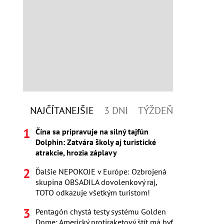
NAJČÍTANEJŠIE
3 DNI
TÝŽDEŇ
Čína sa pripravuje na silný tajfún
Dolphin: Zatvára školy aj turistické
atrakcie, hrozia záplavy
Ďalšie NEPOKOJE v Európe: Ozbrojená
skupina OBSADILA dovolenkový raj,
TOTO odkazuje všetkým turistom!
Pentagón chystá testy systému Golden
Dome: Americký protiraketový štít má byť