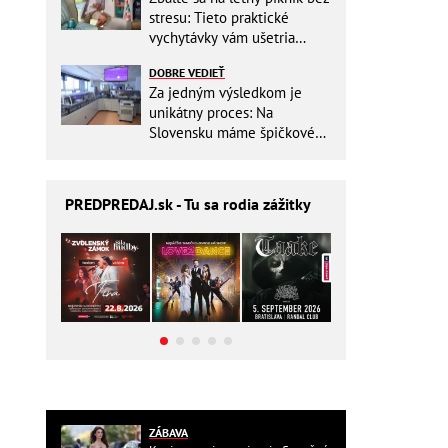
stresu: Tieto praktické
vychytávky vám ušetria
miesto v batohu!
DOBRE VEDIEŤ
Za jedným výsledkom je
unikátny proces: Na
Slovensku máme špičkové
pracovisko
PREDPREDAJ
.sk - Tu sa rodia zážitky
ZÁBAVA