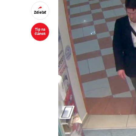
Zdieľať
Tip na
článok