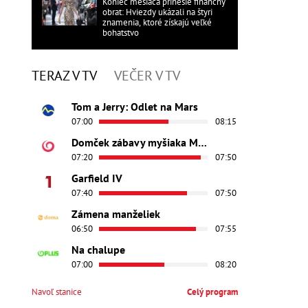
Koniec mesiaca prinesie finančný
obrat: Hviezdy ukázali na štyri
znamenia, ktoré získajú veľké
bohatstvo
TERAZ V TV
VEČER V TV
Tom a Jerry: Odlet na Mars
07:00
08:15
Domček zábavy myšiaka Mickeyho
07:20
07:50
Garfield IV
07:40
07:50
Zámena manželiek
06:50
07:55
Na chalupe
07:00
08:20
Navoľ stanice
Celý program