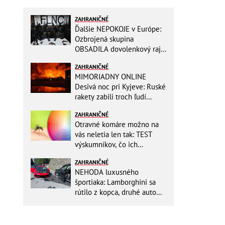
ZAHRANIČNÉ
Ďalšie NEPOKOJE v Európe:
Ozbrojená skupina
OBSADILA dovolenkový raj,
TOTO odkazuje všetkým
ZAHRANIČNÉ
turistom!
MIMORIADNY ONLINE
Desivá noc pri Kyjeve: Ruské
rakety zabili troch ľudí
vrátane dieťaťa, ozývali sa
ZAHRANIČNÉ
výbuchy
Otravné komáre možno na
vás neletia len tak: TEST
výskumníkov, čo ich
priťahujú najviac?
ZAHRANIČNÉ
NEHODA luxusného
športiaka: Lamborghini sa
rútilo z kopca, druhé auto
dopadlo po čelnej zrážke
horšie