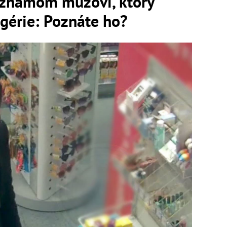
neznámom mužovi, ktorý
ogérie: Poznáte ho?