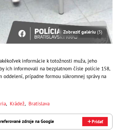
Zobraziť galériu
(3)
 akékoľvek informácie k totožnosti muža, jeho
y ich informovali na bezplatnom čísle polície 158,
m oddelení, prípadne formou súkromnej správy na
ria
,
Krádež
,
Bratislava
referované zdroje na Google
Pridať