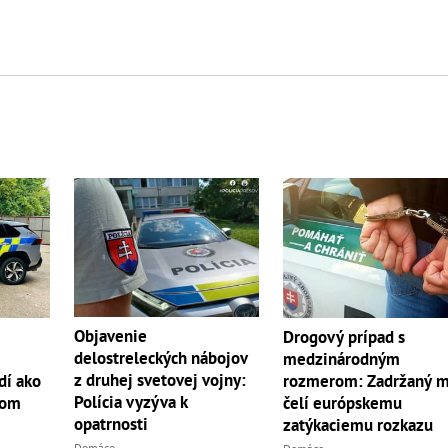
Objavenie
Drogový prípad s
delostreleckých nábojov
medzinárodným
z druhej svetovej vojny:
dí ako
rozmerom: Zadržaný 
Polícia vyzýva k
mom
čelí európskemu
opatrnosti
zatýkaciemu rozkazu
Domáce