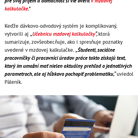
pre svoj príjem a domácnosť si vie overiť
v mzdovej
kalkulačke
."
Keďže dávkovo-odvodový systém je komplikovaný,
vytvorili aj
„
Učebnicu mzdovej kalkulačky
“,
ktorá
sumarizuje, zovšeobecňuje, ako i spresňuje poznatky
uvedené v mzdovej kalkulačke.
„Študenti, sociálne
pracovníčky či pracovníci úradov práce takto získajú text,
ktorý im umožní mať nielen aktuálny prehľad o jednotlivých
parametroch, ale aj hĺbkovo pochopiť problematiku,“
uviedol
Páleník.