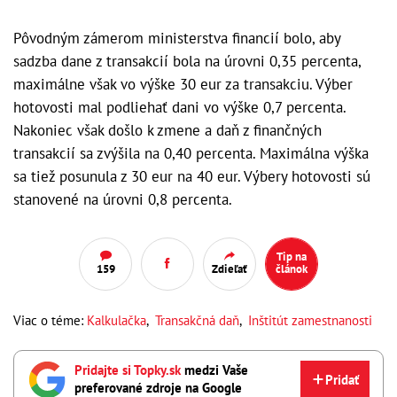
Pôvodným zámerom ministerstva financií bolo, aby
sadzba dane z transakcií bola na úrovni 0,35 percenta,
maximálne však vo výške 30 eur za transakciu. Výber
hotovosti mal podliehať dani vo výške 0,7 percenta.
Nakoniec však došlo k zmene a daň z finančných
transakcií sa zvýšila na 0,40 percenta. Maximálna výška
sa tiež posunula z 30 eur na 40 eur. Výbery hotovosti sú
stanovené na úrovni 0,8 percenta.
Tip na
159
Zdieľať
článok
Viac o téme:
Kalkulačka
,
Transakčná daň
,
Inštitút zamestnanosti
Pridajte si Topky.sk
medzi Vaše
Pridať
preferované zdroje na Google