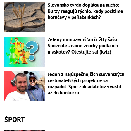
Slovensko tvrdo dopláca na sucho:
Burzy reagujú rýchlo, kedy pocítime
horúčavy v peňaženkách?
Zelený mimozemšťan či žltý šašo:
Spoznáte známe značky podľa ich
maskotov? Otestujte sa! (kvíz)
Jeden z najúspešnejších slovenských
cestovateľských projektov sa
rozpadol. Spor zakladateľov vyústil
až do konkurzu
ŠPORT