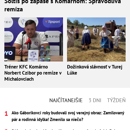
Šoltis po zápase s Komárnom: Spravodlivá
remíza
Tréner KFC Komárno
Dožinková slávnosť v Turej
Norbert Czibor po remíze v
Lúke
Michalovciach
NAJČÍTANEJŠIE
3 DNI
TÝŽDEŇ
Ako Gáboríkovci roky budovali svoj verejný obraz: Zamilovaný
pár a rodinná idylka! Zmenilo sa niečo?