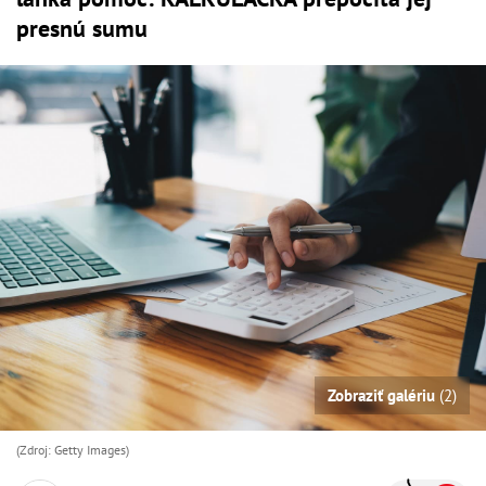
presnú sumu
Zobraziť galériu
(2)
(Zdroj: Getty Images)