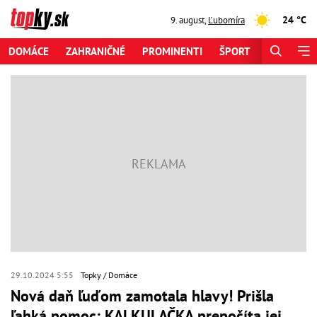
24 °C
9. august
,
Ľubomíra
DOMÁCE
ZAHRANIČNÉ
PROMINENTI
ŠPORT
ZAUJÍMAV
29.10.2024 5:55
Topky
Domáce
Nová daň ľuďom zamotala hlavy! Prišla
ľahká pomoc: KALKULAČKA prepočíta jej