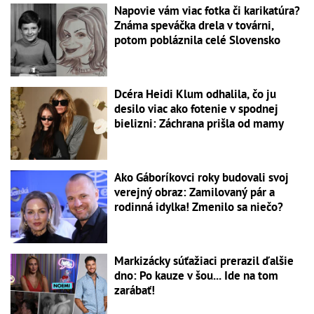
Napovie vám viac fotka či karikatúra?
Známa speváčka drela v továrni,
potom pobláznila celé Slovensko
Dcéra Heidi Klum odhalila, čo ju
desilo viac ako fotenie v spodnej
bielizni: Záchrana prišla od mamy
Ako Gáboríkovci roky budovali svoj
verejný obraz: Zamilovaný pár a
rodinná idylka! Zmenilo sa niečo?
Markizácky súťažiaci prerazil ďalšie
dno: Po kauze v šou... Ide na tom
zarábať!