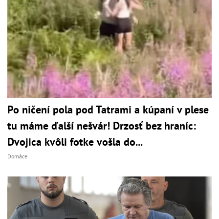
Po ničení pola pod Tatrami a kúpaní v plese
tu máme ďalší nešvár! Drzosť bez hraníc:
Dvojica kvôli fotke vošla do...
Domáce