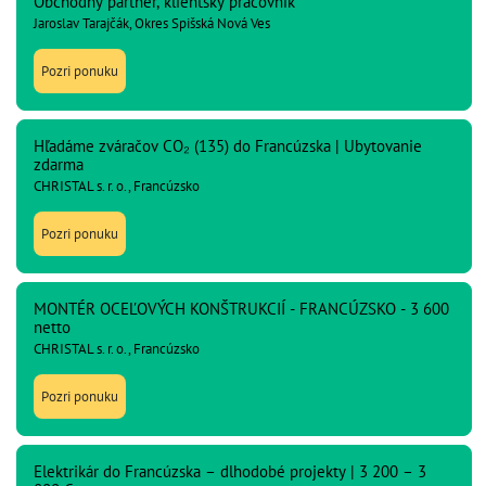
Obchodný partner, klientský pracovník
Jaroslav Tarajčák, Okres Spišská Nová Ves
Pozri ponuku
Hľadáme zváračov CO₂ (135) do Francúzska | Ubytovanie
zdarma
CHRISTAL s. r. o., Francúzsko
Pozri ponuku
MONTÉR OCEĽOVÝCH KONŠTRUKCIÍ - FRANCÚZSKO - 3 600
netto
CHRISTAL s. r. o., Francúzsko
Pozri ponuku
Elektrikár do Francúzska – dlhodobé projekty | 3 200 – 3