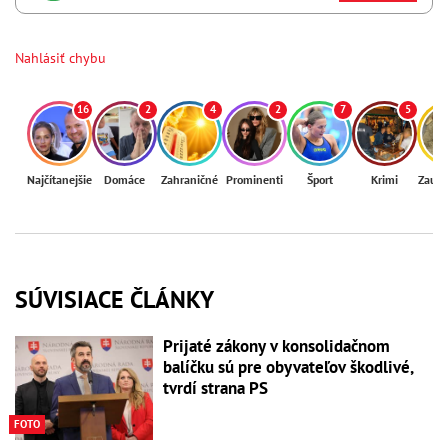
Nahlásiť chybu
16
2
4
2
7
5
Najčítanejšie
Domáce
Zahraničné
Prominenti
Šport
Krimi
Zaují
SÚVISIACE ČLÁNKY
Prijaté zákony v konsolidačnom
balíčku sú pre obyvateľov škodlivé,
tvrdí strana PS
FOTO