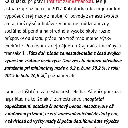
Kalkulačku pripravil
Inštitút zamestnanosti.
Ten ju
aktualizuje už od roku 2017. Kalkulačka obsahuje nielen
výpočet čistej mzdy z hrubej či odvody zamest­návateľa,
ale aj možný súbeh dávok v hmotnej núdzi a mzdy,
sociálne štipendiá na stredné a vysoké školy, rôzne
príspevky od úradu práce, ale tiež maximálne výšky
exekúcie. Po novom v nej nájdete už aj daň z finančných
transakcií.
„Túto daň platia zamest­návatelia z časti svojich
výdavkov vrátane mzdových. Daň zvýšila daňovo-odvodové
zaťaženie pri minimálnej mzde o 0,2 p. b. na 38,2 %, v roku
2015 to bolo 26,9 %,“
poznamenali.
Experta Inštitútu zamestnanosti Michal Páleník poukázal
napríklad na to, že ak si zamestnanec
„neuplatní
odpočítateľnú položku či daňový bonus mesačne, ale až
v daňovom priznaní, ušetrí zamest­návateľovi desiatky eur,
v závislosti od výšky mzdy či počtu detí. Konkrétne výpočty