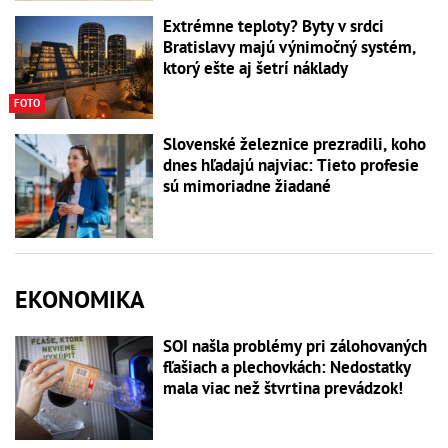
Extrémne teploty? Byty v srdci
Bratislavy majú výnimočný systém,
ktorý ešte aj šetrí náklady
FOTO
Slovenské železnice prezradili, koho
dnes hľadajú najviac: Tieto profesie
sú mimoriadne žiadané
EKONOMIKA
SOI našla problémy pri zálohovaných
fľašiach a plechovkách: Nedostatky
mala viac než štvrtina prevádzok!