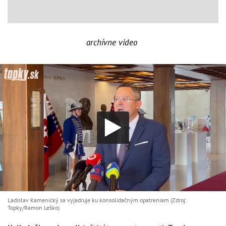
archívne video
Ladislav Kamenický sa vyjadruje ku konsolidačným opatreniam (Zdroj:
Topky/Ramon Leško)