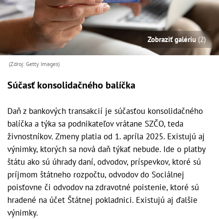
Zobraziť galériu
(2)
(Zdroj: Getty Images)
Súčasť konsolidačného balíčka
Daň z bankových transakcií je súčasťou konsolidačného
balíčka a týka sa podnikateľov vrátane SZČO, teda
živnostníkov. Zmeny platia od 1. apríla 2025. Existujú aj
výnimky, ktorých sa nová daň týkať nebude. Ide o platby
štátu ako sú úhrady daní, odvodov, príspevkov, ktoré sú
príjmom štátneho rozpočtu, odvodov do Sociálnej
poisťovne či odvodov na zdravotné poistenie, ktoré sú
hradené na účet Štátnej pokladnici. Existujú aj ďalšie
výnimky.