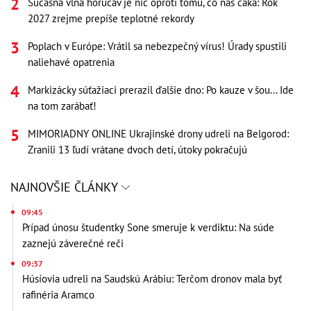
Súčasná vlna horúčav je nič oproti tomu, čo nás čaká: Rok
2027 zrejme prepíše teplotné rekordy
Poplach v Európe: Vrátil sa nebezpečný vírus! Úrady spustili
naliehavé opatrenia
Markizácky súťažiaci prerazil ďalšie dno: Po kauze v šou... Ide
na tom zarábať!
MIMORIADNY ONLINE Ukrajinské drony udreli na Belgorod:
Zranili 13 ľudí vrátane dvoch detí, útoky pokračujú
NAJNOVŠIE ČLÁNKY
09:45
Prípad únosu študentky Sone smeruje k verdiktu: Na súde
zaznejú záverečné reči
09:37
Húsíovia udreli na Saudskú Arábiu: Terčom dronov mala byť
rafinéria Aramco