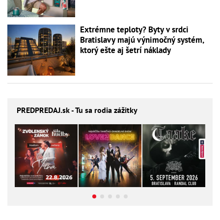
Extrémne teploty? Byty v srdci
Bratislavy majú výnimočný systém,
ktorý ešte aj šetrí náklady
PREDPREDAJ
.sk - Tu sa rodia zážitky