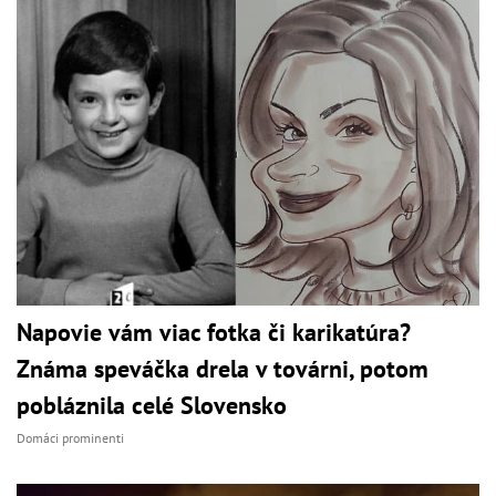
Napovie vám viac fotka či karikatúra?
Známa speváčka drela v továrni, potom
pobláznila celé Slovensko
Domáci prominenti