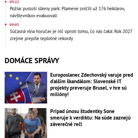
09:22
Požiar pustoší slávny park: Plamene zničili už 176 hektárov,
návštevníkov evakuovali
09:05
Súčasná vlna horúčav je nič oproti tomu, čo nás čaká: Rok 2027
zrejme prepíše teplotné rekordy
DOMÁCE SPRÁVY
Europoslanec Zdechovský varuje pred
ďalším škandálom: Slovenské IT
projekty preveruje Brusel, v hre sú
milióny!
Prípad únosu študentky Sone
smeruje k verdiktu: Na súde zaznejú
záverečné reči