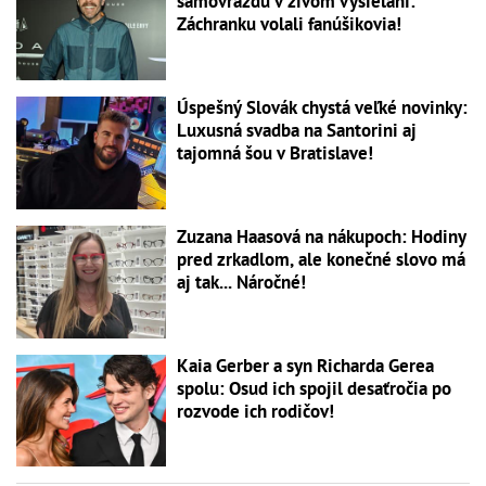
samovraždu v živom vysielaní:
Záchranku volali fanúšikovia!
Úspešný Slovák chystá veľké novinky:
Luxusná svadba na Santorini aj
tajomná šou v Bratislave!
Zuzana Haasová na nákupoch: Hodiny
pred zrkadlom, ale konečné slovo má
aj tak... Náročné!
Kaia Gerber a syn Richarda Gerea
spolu: Osud ich spojil desaťročia po
rozvode ich rodičov!