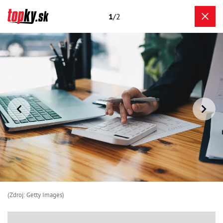
1
/2
(Zdroj: Getty Images)