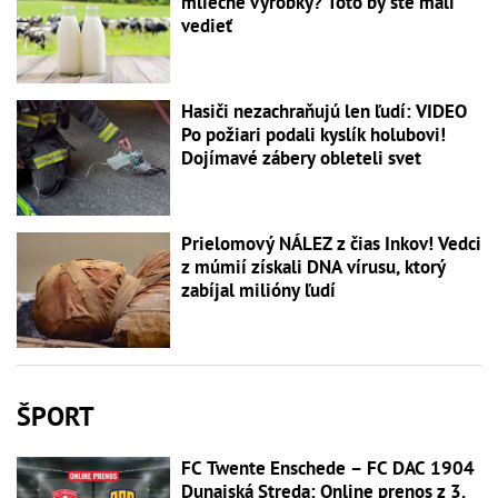
mliečne výrobky? Toto by ste mali
vedieť
Hasiči nezachraňujú len ľudí: VIDEO
Po požiari podali kyslík holubovi!
Dojímavé zábery obleteli svet
Prielomový NÁLEZ z čias Inkov! Vedci
z múmií získali DNA vírusu, ktorý
zabíjal milióny ľudí
ŠPORT
FC Twente Enschede – FC DAC 1904
Dunajská Streda: Online prenos z 3.