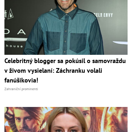
Celebritný blogger sa pokúsil o samovraždu
v živom vysielaní: Záchranku volali
fanúšikovia!
Zahraniční prominenti