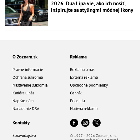
2026. Dua Lipa vie, ako ich nosiť,
inšpirujte sa stylingmi módnej ikony
O Zoznam.sk
Reklama
Právne informácie
Reklama u nás
Ochrana súkromia
Externá reklama
Nastavenie súkromia
Obchodné podmienky
Kariéra u nás
Cenník
Napíšte nám
Price List
Nariadenie DSA
Natívna reklama
Kontakty
Spravodajstvo
© 1997 – 2026 Zoznam, s.r.o.