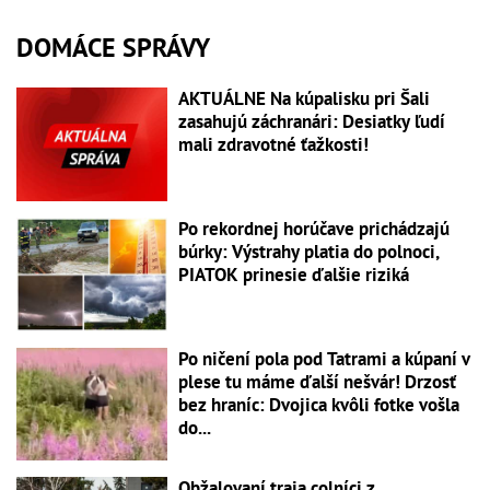
DOMÁCE SPRÁVY
AKTUÁLNE Na kúpalisku pri Šali
zasahujú záchranári: Desiatky ľudí
mali zdravotné ťažkosti!
Po rekordnej horúčave prichádzajú
búrky: Výstrahy platia do polnoci,
PIATOK prinesie ďalšie riziká
Po ničení pola pod Tatrami a kúpaní v
plese tu máme ďalší nešvár! Drzosť
bez hraníc: Dvojica kvôli fotke vošla
do...
Obžalovaní traja colníci z