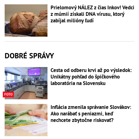
Prielomový NÁLEZ z čias Inkov! Vedci
z múmií získali DNA vírusu, ktorý
zabíjal milióny ľudí
DOBRÉ SPRÁVY
Cesta od odberu krvi až po výsledok:
Unikátny pohľad do špičkového
laboratória na Slovensku
FOTO
Inflácia zmenila správanie Slovákov:
Ako narábať s peniazmi, keď
nechcete zbytočne riskovať?