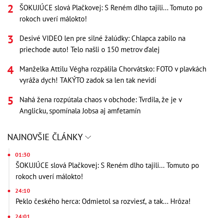
ŠOKUJÚCE slová Plačkovej: S Reném dlho tajili... Tomuto po
rokoch uverí málokto!
Desivé VIDEO len pre silné žalúdky: Chlapca zabilo na
priechode auto! Telo našli o 150 metrov ďalej
Manželka Attilu Végha rozpálila Chorvátsko: FOTO v plavkách
vyráža dych! TAKÝTO zadok sa len tak nevidí
Nahá žena rozpútala chaos v obchode: Tvrdila, že je v
Anglicku, spomínala Jobsa aj amfetamín
NAJNOVŠIE ČLÁNKY
01:30
ŠOKUJÚCE slová Plačkovej: S Reném dlho tajili... Tomuto po
rokoch uverí málokto!
24:10
Peklo českého herca: Odmietol sa rozviesť, a tak... Hrôza!
24:01