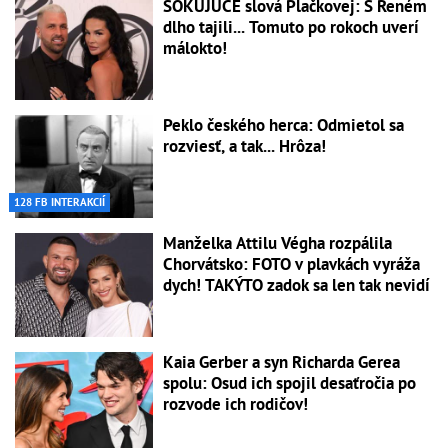
ŠOKUJÚCE slová Plačkovej: S Reném
dlho tajili... Tomuto po rokoch uverí
málokto!
Peklo českého herca: Odmietol sa
rozviesť, a tak... Hrôza!
128 FB INTERAKCIÍ
Manželka Attilu Végha rozpálila
Chorvátsko: FOTO v plavkách vyráža
dych! TAKÝTO zadok sa len tak nevidí
Kaia Gerber a syn Richarda Gerea
spolu: Osud ich spojil desaťročia po
rozvode ich rodičov!