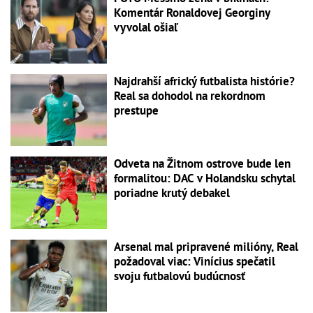
Komentár Ronaldovej Georginy
vyvolal ošiaľ
Najdrahší africký futbalista histórie?
Real sa dohodol na rekordnom
prestupe
Odveta na Žitnom ostrove bude len
formalitou: DAC v Holandsku schytal
poriadne krutý debakel
Arsenal mal pripravené milióny, Real
požadoval viac: Vinícius spečatil
svoju futbalovú budúcnosť