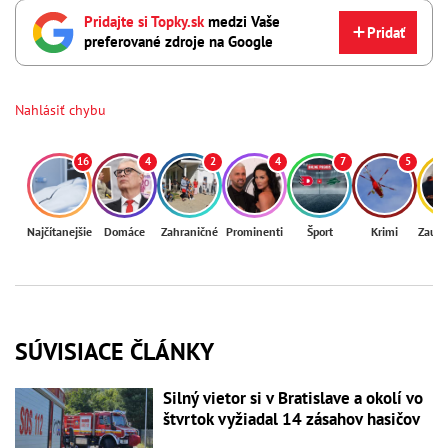
Pridajte si Topky.sk
medzi Vaše
Pridať
preferované zdroje na Google
Nahlásiť chybu
16
4
2
4
7
5
Najčítanejšie
Domáce
Zahraničné
Prominenti
Šport
Krimi
Zaují
SÚVISIACE ČLÁNKY
Silný vietor si v Bratislave a okolí vo
štvrtok vyžiadal 14 zásahov hasičov