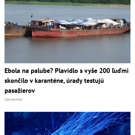
Ebola na palube? Plavidlo s vyše 200 ľuďmi
skončilo v karanténe, úrady testujú
pasažierov
Zahraničné