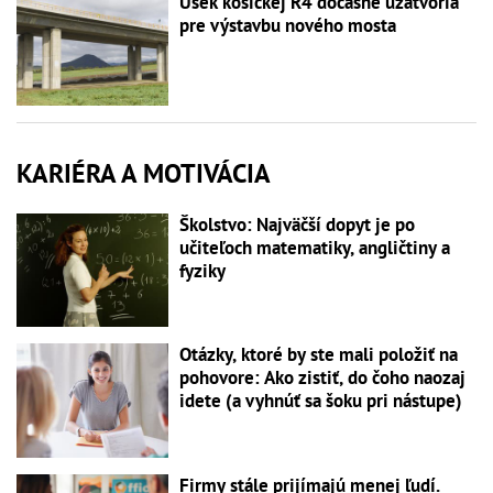
Úsek košickej R4 dočasne uzatvoria
pre výstavbu nového mosta
KARIÉRA A MOTIVÁCIA
Školstvo: Najväčší dopyt je po
učiteľoch matematiky, angličtiny a
fyziky
Otázky, ktoré by ste mali položiť na
pohovore: Ako zistiť, do čoho naozaj
idete (a vyhnúť sa šoku pri nástupe)
Firmy stále prijímajú menej ľudí.