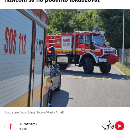
Ilustračné foto (Zdroj: Topky/Vlado Anjel)
© Zoznam/
TASR