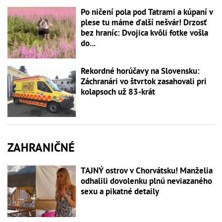
Po ničení pola pod Tatrami a kúpaní v
plese tu máme ďalší nešvár! Drzosť
bez hraníc: Dvojica kvôli fotke vošla
do...
Rekordné horúčavy na Slovensku:
Záchranári vo štvrtok zasahovali pri
kolapsoch už 83-krát
ZAHRANIČNÉ
TAJNÝ ostrov v Chorvátsku! Manželia
odhalili dovolenku plnú neviazaného
sexu a pikatné detaily