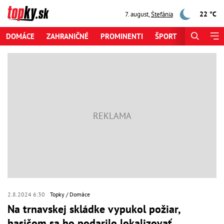
22 °C
7. august
,
Štefánia
DOMÁCE
ZAHRANIČNÉ
PROMINENTI
ŠPORT
ZAUJÍMAV
2.8.2024 6:30
Topky
Domáce
Na trnavskej skládke vypukol požiar,
hasičom sa ho podarilo lokalizovať