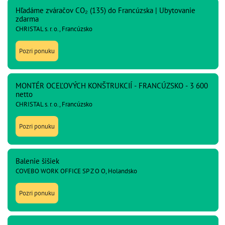
Hľadáme zváračov CO₂ (135) do Francúzska | Ubytovanie
zdarma
CHRISTAL s. r. o., Francúzsko
Pozri ponuku
MONTÉR OCEĽOVÝCH KONŠTRUKCIÍ - FRANCÚZSKO - 3 600
netto
CHRISTAL s. r. o., Francúzsko
Pozri ponuku
Balenie šišiek
COVEBO WORK OFFICE SP Z O O, Holandsko
Pozri ponuku