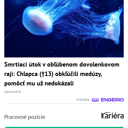
Smrtiaci útok v obľúbenom dovolenkovom
raji: Chlapca (†13) obkľúčili medúzy,
pomôcť mu už nedokázali
Zahraničné
Pracovné pozície