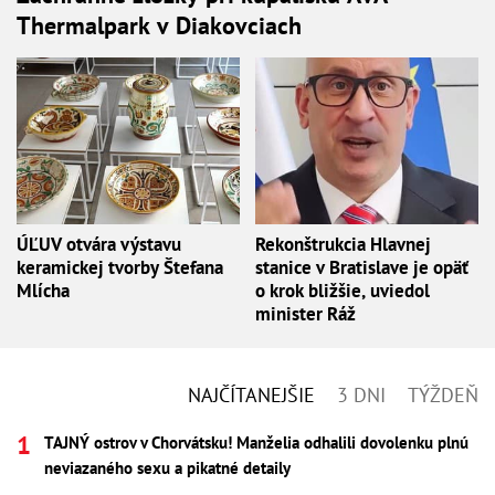
Thermalpark v Diakovciach
ÚĽUV otvára výstavu
Rekonštrukcia Hlavnej
keramickej tvorby Štefana
stanice v Bratislave je opäť
Mlícha
o krok bližšie, uviedol
minister Ráž
NAJČÍTANEJŠIE
3 DNI
TÝŽDEŇ
TAJNÝ ostrov v Chorvátsku! Manželia odhalili dovolenku plnú
neviazaného sexu a pikatné detaily