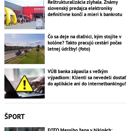
Reštrukturalizácia zlyhala. Známy
slovenský predajca elektroniky
definitívne končí a mieri k bankrotu
Čo sa deje na diaľnici, kým stojíte v
kolóne? Takto pracujú cestári počas
letnej údržby! (foto)
VÚB banka zápasila s veľkým
výpadkom: Klienti sa nevedeli dostať
do aplikácie ani do internetbankingu!
ŠPORT
FOTO Messiho žena v bikinách: