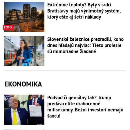
Extrémne teploty? Byty v srdci
Bratislavy majú výnimočný systém,
ktorý ešte aj šetrí náklady
FOTO
Slovenské železnice prezradili, koho
dnes hľadajú najviac: Tieto profesie
sú mimoriadne žiadané
EKONOMIKA
Podvod či geniálny ťah? Trump
predáva elite drahocenné
milisekundy. Bežní investori nemajú
šancu!