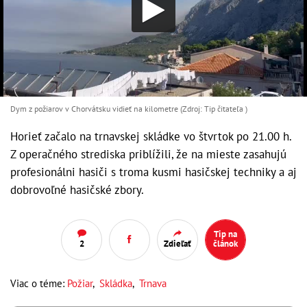
Dym z požiarov v Chorvátsku vidieť na kilometre (Zdroj: Tip čitateľa )
Horieť začalo na trnavskej skládke vo štvrtok po 21.00 h.
Z operačného strediska priblížili, že na mieste zasahujú
profesionálni hasiči s troma kusmi hasičskej techniky a aj
dobrovoľné hasičské zbory.
Tip na
2
Zdieľať
článok
Viac o téme:
Požiar
,
Skládka
,
Trnava