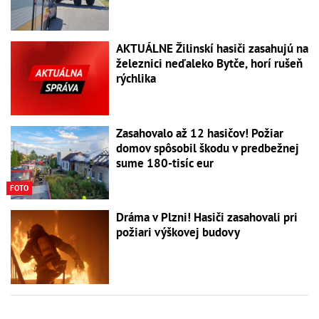
AKTUÁLNE Žilinskí hasiči zasahujú na
železnici neďaleko Bytče, horí rušeň
rýchlika
Zasahovalo až 12 hasičov! Požiar
domov spôsobil škodu v predbežnej
sume 180-tisíc eur
FOTO
Dráma v Plzni! Hasiči zasahovali pri
požiari výškovej budovy