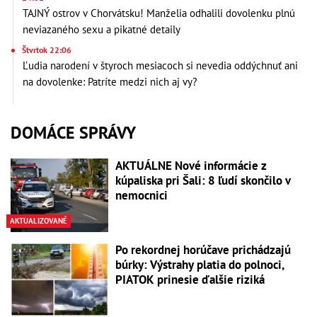
TAJNÝ ostrov v Chorvátsku! Manželia odhalili dovolenku plnú
neviazaného sexu a pikatné detaily
Štvrtok 22:06
Ľudia narodení v štyroch mesiacoch si nevedia oddýchnuť ani
na dovolenke: Patríte medzi nich aj vy?
DOMÁCE SPRÁVY
AKTUÁLNE Nové informácie z
kúpaliska pri Šali: 8 ľudí skončilo v
nemocnici
AKTUALIZOVANÉ
Po rekordnej horúčave prichádzajú
búrky: Výstrahy platia do polnoci,
PIATOK prinesie ďalšie riziká