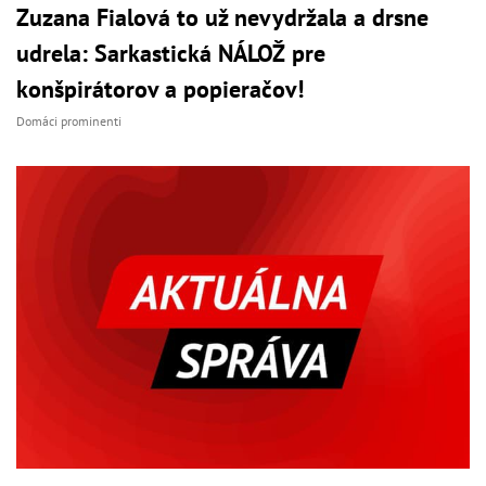
Zuzana Fialová to už nevydržala a drsne
udrela: Sarkastická NÁLOŽ pre
konšpirátorov a popieračov!
Domáci prominenti