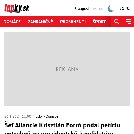
21 °C
6. august
,
Jozefína
DOMÁCE
ZAHRANIČNÉ
PROMINENTI
ŠPORT
ZAUJÍMAV
26.1.2024 11:00
Topky
Domáce
Šéf Aliancie Krisztián Forró podal petíciu
potrebnú na prezidentskú kandidatúru