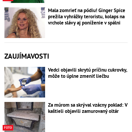
Mala zomrieť na pódiu! Ginger Spice
prežila vyhrážky teroristu, kolaps na
vrchole slávy aj poníženie v spálni
ZAUJÍMAVOSTI
Vedci objavili skrytú príčinu cukrovky,
môže to úplne zmeniť liečbu
Za múrom sa skrýval vzácny poklad: V
kaštieli objavili zamurovaný oltár
FOTO