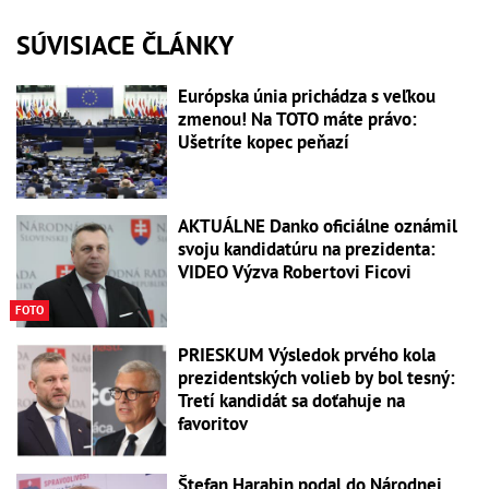
SÚVISIACE ČLÁNKY
Európska únia prichádza s veľkou
zmenou! Na TOTO máte právo:
Ušetríte kopec peňazí
AKTUÁLNE Danko oficiálne oznámil
svoju kandidatúru na prezidenta:
VIDEO Výzva Robertovi Ficovi
FOTO
PRIESKUM Výsledok prvého kola
prezidentských volieb by bol tesný:
Tretí kandidát sa doťahuje na
favoritov
Štefan Harabin podal do Národnej