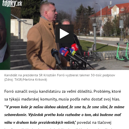
Kandidát na prezidenta SR Krisztián Forró vyzbieral takmer 30-tisíc podpisov
(Zdroj: TASR/Martina Kriková)
Forró označil svoju kandidatúru za veľmi dôležitú. Problémy, ktoré
sa týkajú maďarskej komunity, musia podľa neho dostať svoj hlas.
"V prvom kole je našou úlohou ukázať, že sme tu, že sme silní, že máme
sebavedomie. Výsledok prvého kola rozhodne o tom, akú budeme mať
váhu v druhom kole prezidentských volieb,"
povedal na tlačovej