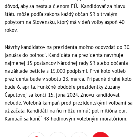
dôvod, aby sa nestala členom EÚ. Kandidovať za hlavu
štátu môže podľa zákona každý občan SR s trvalým
pobytom na Slovensku, ktorý má v deň voľby aspoň 40
rokov.
Návrhy kandidátov na prezidenta možno odovzdať do 30.
januára do polnoci. Kandidáta na prezidenta navrhuje
najmenej 15 poslancov Národnej rady SR alebo občania
na základe petície s 15.000 podpismi. Prvé kolo volieb
prezidenta bude v sobotu 23. marca. Prípadné druhé kolo
bude 6. apríla. Funkčné obdobie prezidentky Zuzany
Čaputovej sa končí 15. júna 2024. Znovu kandidovať
nebude. Volebná kampaň pred prezidentskými voľbami sa
už začala. Kandidáti na ňu môžu minúť pol milióna eur.
Kampaň sa končí 48-hodinovým volebným moratóriom.