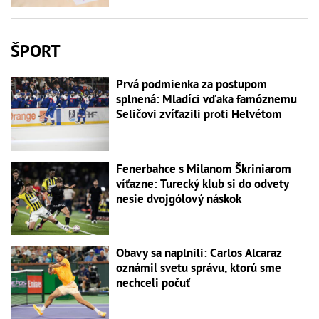
ŠPORT
Prvá podmienka za postupom
splnená: Mladíci vďaka famóznemu
Seličovi zvíťazili proti Helvétom
Fenerbahce s Milanom Škriniarom
víťazne: Turecký klub si do odvety
nesie dvojgólový náskok
Obavy sa naplnili: Carlos Alcaraz
oznámil svetu správu, ktorú sme
nechceli počuť