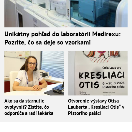
Unikátny pohľad do laboratórií Medirexu:
Pozrite, čo sa deje so vzorkami
Ako sa dá starnutie
Otvorenie výstavy Otisa
ovplyvniť? Zistite, čo
Lauberta „Kresliaci Otis“ v
odporúča a radí lekárka
Pistoriho paláci