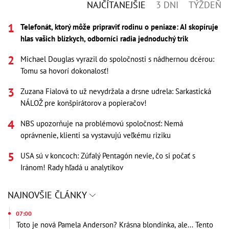
NAJČÍTANEJŠIE
3 DNI
TÝŽDEŇ
Telefonát, ktorý môže pripraviť rodinu o peniaze: AI skopíruje
hlas vašich blízkych, odborníci radia jednoduchý trik
Michael Douglas vyrazil do spoločnosti s nádhernou dcérou:
Tomu sa hovorí dokonalosť!
Zuzana Fialová to už nevydržala a drsne udrela: Sarkastická
NÁLOŽ pre konšpirátorov a popieračov!
NBS upozorňuje na problémovú spoločnosť: Nemá
oprávnenie, klienti sa vystavujú veľkému riziku
USA sú v koncoch: Zúfalý Pentagón nevie, čo si počať s
Iránom! Rady hľadá u analytikov
NAJNOVŠIE ČLÁNKY
07:00
Toto je nová Pamela Anderson? Krásna blondínka, ale... Tento