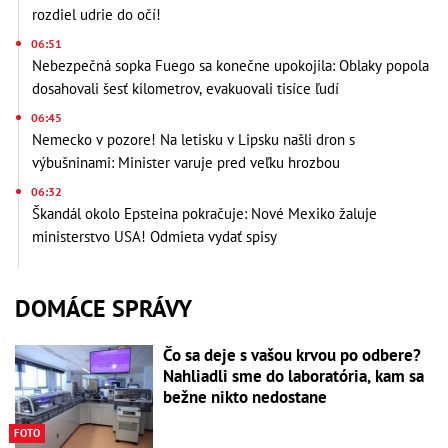
rozdiel udrie do očí!
06:51
Nebezpečná sopka Fuego sa konečne upokojila: Oblaky popola
dosahovali šesť kilometrov, evakuovali tisíce ľudí
06:45
Nemecko v pozore! Na letisku v Lipsku našli dron s
výbušninami: Minister varuje pred veľku hrozbou
06:32
Škandál okolo Epsteina pokračuje: Nové Mexiko žaluje
ministerstvo USA! Odmieta vydať spisy
DOMÁCE SPRÁVY
Čo sa deje s vašou krvou po odbere?
Nahliadli sme do laboratória, kam sa
bežne nikto nedostane
FOTO