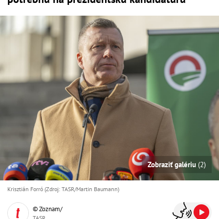
Zobraziť galériu
(2)
Krisztián Forró (Zdroj: TASR/Martin Baumann)
© Zoznam/
TASR