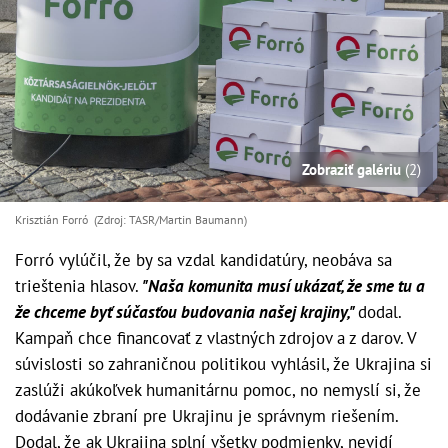
Zobraziť galériu
(2)
Krisztián Forró (Zdroj: TASR/Martin Baumann)
Forró vylúčil, že by sa vzdal kandidatúry, neobáva sa
trieštenia hlasov.
"Naša komunita musí ukázať, že sme tu a
že chceme byť súčasťou budovania našej krajiny,"
dodal.
Kampaň chce financovať z vlastných zdrojov a z darov. V
súvislosti so zahraničnou politikou vyhlásil, že Ukrajina si
zaslúži akúkoľvek humanitárnu pomoc, no nemyslí si, že
dodávanie zbraní pre Ukrajinu je správnym riešením.
Dodal, že ak Ukrajina splní všetky podmienky, nevidí