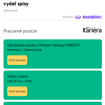
vydať spisy
Zahraničné
Pracovné pozície
Operátor/ka výroby v Prešove! Nástupy IHNEĎ!!!!
Manuvia a.s., Prešovský kraj
Pozri ponuku
Vedúci zmeny
LKQ SK s.r.o., Senec
Pozri ponuku