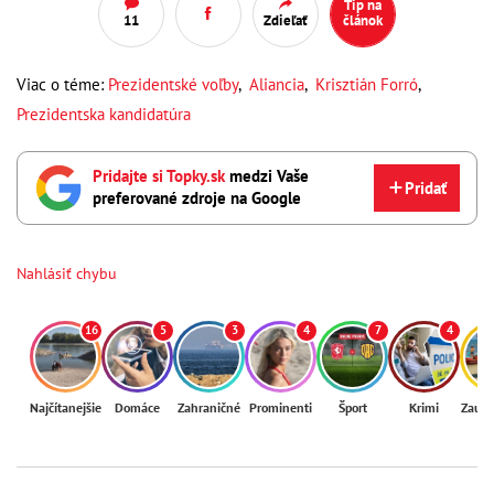
Tip na
11
Zdieľať
článok
Viac o téme:
Prezidentské voľby
,
Aliancia
,
Krisztián Forró
,
Prezidentska kandidatúra
Pridajte si Topky.sk
medzi Vaše
Pridať
preferované zdroje na Google
Nahlásiť chybu
16
5
3
4
7
4
Najčítanejšie
Domáce
Zahraničné
Prominenti
Šport
Krimi
Zaují