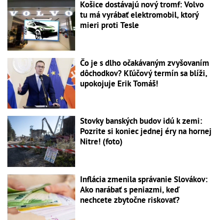
Košice dostávajú nový tromf: Volvo
tu má vyrábať elektromobil, ktorý
mieri proti Tesle
Čo je s dlho očakávaným zvyšovaním
dôchodkov? Kľúčový termín sa blíži,
upokojuje Erik Tomáš!
Stovky banských budov idú k zemi:
Pozrite si koniec jednej éry na hornej
Nitre! (foto)
Inflácia zmenila správanie Slovákov:
Ako narábať s peniazmi, keď
nechcete zbytočne riskovať?