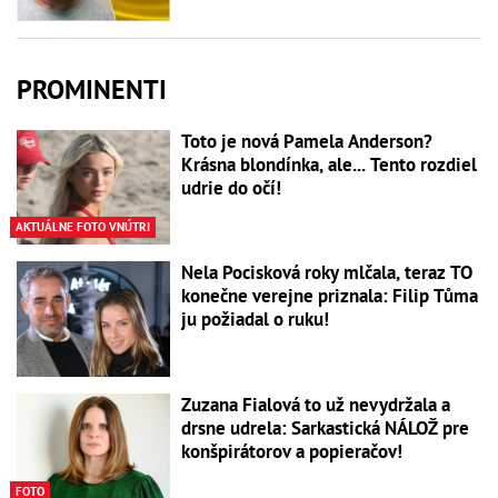
PROMINENTI
Toto je nová Pamela Anderson?
Krásna blondínka, ale... Tento rozdiel
udrie do očí!
AKTUÁLNE FOTO VNÚTRI
Nela Pocisková roky mlčala, teraz TO
konečne verejne priznala: Filip Tůma
ju požiadal o ruku!
Zuzana Fialová to už nevydržala a
drsne udrela: Sarkastická NÁLOŽ pre
konšpirátorov a popieračov!
FOTO