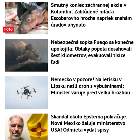
Smutný koniec záchrannej akcie v
Kolumbii: Zablúdené mláďa
Escobarovho hrocha napriek snahám
úradov uhynulo
FOTO
Nebezpečná sopka Fuego sa konečne
upokojila: Oblaky popola dosahovali
šesť kilometrov, evakuovali tisíce
ľudí
Nemecko v pozore! Na letisku v
Lipsku našli dron s výbušninami:
Minister varuje pred veľku hrozbou
Škandál okolo Epsteina pokračuje:
Nové Mexiko žaluje ministerstvo
USA! Odmieta vydať spisy