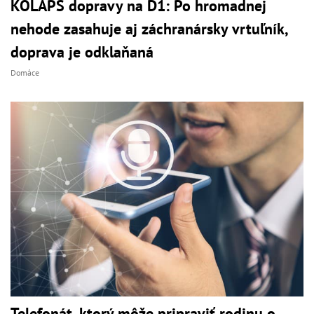
KOLAPS dopravy na D1: Po hromadnej
nehode zasahuje aj záchranársky vrtuľník,
doprava je odklaňaná
Domáce
Telefonát, ktorý môže pripraviť rodinu o