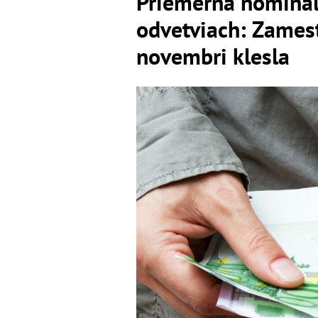
Priemerná nominál
odvetviach: Zamest
novembri klesla