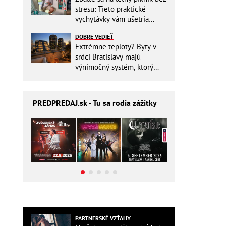
stresu: Tieto praktické
vychytávky vám ušetria
miesto v batohu!
DOBRE VEDIEŤ
Extrémne teploty? Byty v
srdci Bratislavy majú
výnimočný systém, ktorý
ešte aj šetrí náklady
PREDPREDAJ
.sk - Tu sa rodia zážitky
PARTNERSKÉ VZŤAHY