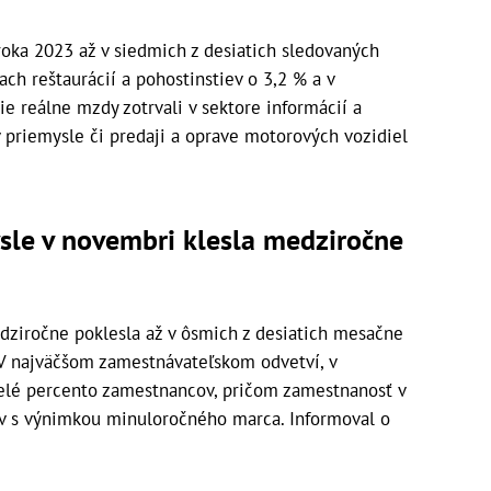
roka 2023 až v siedmich z desiatich sledovaných
iach reštaurácií a pohostinstiev o 3,2 % a v
ie reálne mzdy zotrvali v sektore informácií a
v priemysle či predaji a oprave motorových vozidiel
sle v novembri klesla medziročne
ziročne poklesla až v ôsmich z desiatich mesačne
V najväčšom zamestnávateľskom odvetví, v
elé percento zamestnancov, pričom zamestnanosť v
v s výnimkou minuloročného marca. Informoval o