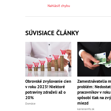
Nahlásiť chybu
SÚVISIACE ČLÁNKY
Obrovské zvyšovanie cien
Zamestnávatelia m
v roku 2023! Niektoré
problém: Nedostat
potraviny zdraželi až o
pracovníkov v rok
20%
spôsobí tlak na zv
miezd
Domáce
karierainfo.sk