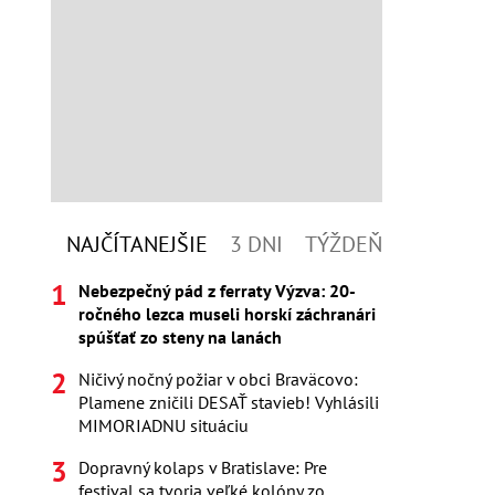
NAJČÍTANEJŠIE
3 DNI
TÝŽDEŇ
Nebezpečný pád z ferraty Výzva: 20-
ročného lezca museli horskí záchranári
spúšťať zo steny na lanách
Ničivý nočný požiar v obci Braväcovo:
Plamene zničili DESAŤ stavieb! Vyhlásili
MIMORIADNU situáciu
Dopravný kolaps v Bratislave: Pre
festival sa tvoria veľké kolóny zo