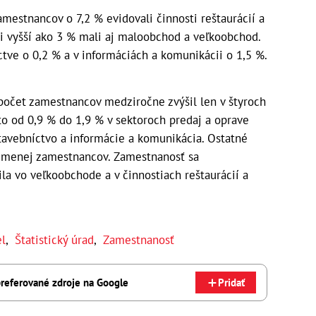
mestnancov o 7,2 % evidovali činnosti reštaurácií a
ti vyšší ako 3 % mali aj maloobchod a veľkoobchod.
ctve o 0,2 % a v informáciách a komunikácii o 1,5 %.
 počet zamestnancov medziročne zvýšil len v štyroch
 to od 0,9 % do 1,9 % v sektoroch predaj a oprave
tavebníctvo a informácie a komunikácia. Ostatné
 menej zamestnancov. Zamestnanosť sa
žila vo veľkoobchode a v činnostiach reštaurácií a
l
,
Štatistický úrad
,
Zamestnanosť
referované zdroje na Google
Pridať