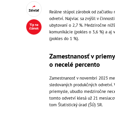
Zdieľať
Reálne stúpol zárobok od začiatku 
odvetví. Najviac sa zvýšil v činnost
ubytovaní o 2,7 %. Medziročne nižš
Tip na
článok
komunikácie (pokles o 3,6 %) a aj 
(pokles do 1 %).
Zamestnanosť v priemy
o necelé percento
Zamestnanosť v novembri 2023 med
sledovaných produkčných odvetví. 
priemysle, ubudlo medziročne nec
tomto odvetví klesá už 21 mesiaco
tom Štatistický úrad (ŠÚ) SR.