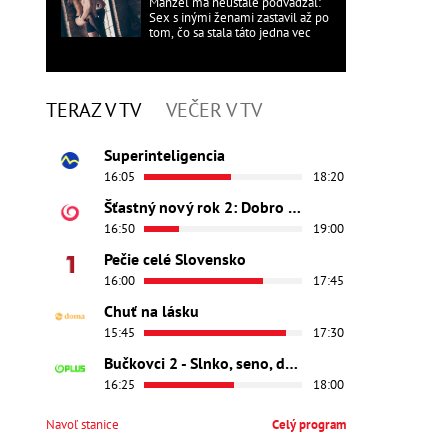
Manžel ma neustále podvádzal:
Sex s inými ženami zastavil až po
tom, čo sa stala táto jedna vec
TERAZ V TV
VEČER V TV
Superinteligencia
16:05
18:20
Šťastný nový rok 2: Dobro došli
16:50
19:00
Pečie celé Slovensko
16:00
17:45
Chuť na lásku
15:45
17:30
Bučkovci 2 - Slnko, seno, dedina
16:25
18:00
Navoľ stanice
Celý program