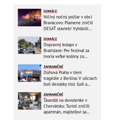
DOMÁCE
Ničivý nočný požiar v obci
Braväcovo: Plamene zničili
DESAŤ stavieb! Vyhlásili
MIMORIADNU situáciu
DOMÁCE
Dopravný kolaps v
Bratislave: Pre festival sa
tvoria veľké kolóny zo
všetkých smerov
ZAHRANIČNÉ
Dúhová Praha v tieni
tragédie z Berlína: V uliciach
boli desiatky tisíc ľudí a
stovky policajtov
ZAHRANIČNÉ
Škandál na dovolenke v
Chorvátsku: Turisti zničili
apartmán, majiteľovi sa
vysmievali a ešte chcú
preplatiť hotel