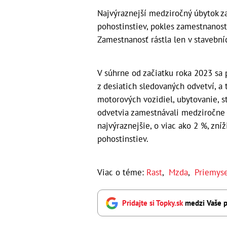
Najvýraznejší medziročný úbytok za
pohostinstiev, pokles zamestnanos
Zamestnanosť rástla len v stavební
V súhrne od začiatku roka 2023 sa
z desiatich sledovaných odvetví, a
motorových vozidiel, ubytovanie, s
odvetvia zamestnávali medziročne
najvýraznejšie, o viac ako 2 %, zní
pohostinstiev.
Viac o téme:
Rast
,
Mzda
,
Priemyse
Pridajte si Topky.sk
medzi Vaše p