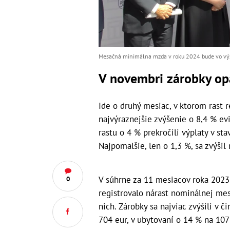
Mesačná minimálna mzda v roku 2024 bude vo výšk
V novembri zárobky opäť
Ide o druhý mesiac, v ktorom rast r
najvýraznejšie zvýšenie o 8,4 % ev
rastu o 4 % prekročili výplaty v st
Najpomalšie, len o 1,3 %, sa zvýšil
V súhrne za 11 mesiacov roka 2023
0
registrovalo nárast nominálnej mes
nich. Zárobky sa najviac zvýšili v č
704 eur, v ubytovaní o 14 % na 107