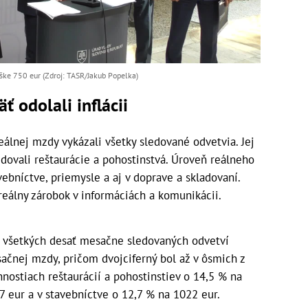
e 750 eur (Zdroj: TASR/Jakub Popelka)
 odolali inflácii
eálnej mzdy vykázali všetky sledované odvetvia. Jej
idovali reštaurácie a pohostinstvá. Úroveň reálneho
avebníctve, priemysle a aj v doprave a skladovaní.
 reálny zárobok v informáciách a komunikácii.
 všetkých desať mesačne sledovaných odvetví
ačnej mzdy, pričom dvojciferný bol až v ôsmich z
innostiach reštaurácií a pohostinstiev o 14,5 % na
7 eur a v stavebníctve o 12,7 % na 1022 eur.