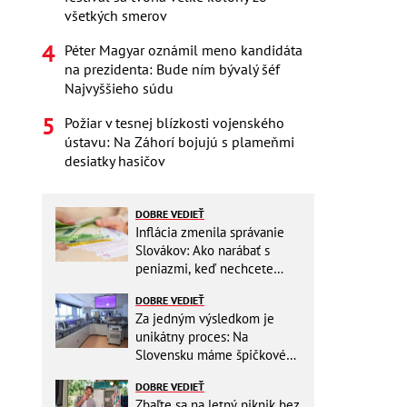
všetkých smerov
Péter Magyar oznámil meno kandidáta
na prezidenta: Bude ním bývalý šéf
Najvyššieho súdu
Požiar v tesnej blízkosti vojenského
ústavu: Na Záhorí bojujú s plameňmi
desiatky hasičov
DOBRE VEDIEŤ
Inflácia zmenila správanie
Slovákov: Ako narábať s
peniazmi, keď nechcete
zbytočne riskovať?
DOBRE VEDIEŤ
Za jedným výsledkom je
unikátny proces: Na
Slovensku máme špičkové
pracovisko
DOBRE VEDIEŤ
Zbaľte sa na letný piknik bez