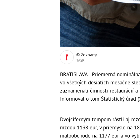
© Zoznam/
TASR
BRATISLAVA - Priemerná nomináln
vo všetkých desiatich mesačne sled
zaznamenali činnosti reštaurácií a
Informoval o tom Štatistický úrad (
Dvojciferným tempom rástli aj mz
mzdou 1138 eur, v priemysle na 189
maloobchode na 1177 eur a vo vybr