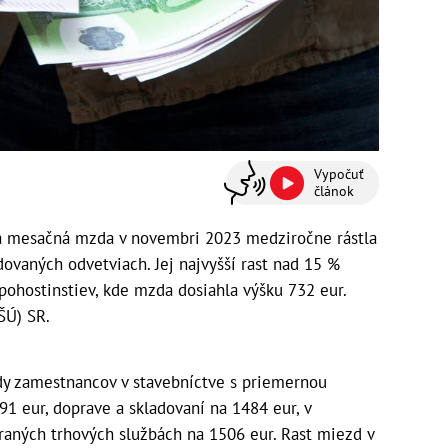
Vypočuť
článok
a mesačná mzda v novembri 2023 medziročne rástla
ovaných odvetviach. Jej najvyšší rast nad 15 %
 pohostinstiev, kde mzda dosiahla výšku 732 eur.
ŠÚ) SR.
dy zamestnancov v stavebníctve s priemernou
1 eur, doprave a skladovaní na 1484 eur, v
aných trhových službách na 1506 eur. Rast miezd v