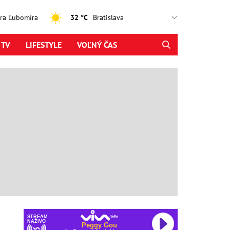
jtra Ľubomíra
32 °C
 TV
LIFESTYLE
VOĽNÝ ČAS
STREAM
NAŽIVO
Peggy Gou