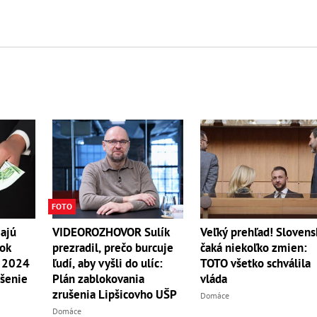
FOTO
ajú
Veľký prehľad! Sloven
VIDEOROZHOVOR Sulík
ok
čaká niekoľko zmien:
prezradil, prečo burcuje
u 2024
TOTO všetko schválila
ľudí, aby vyšli do ulíc:
ýšenie
vláda
Plán zablokovania
zrušenia Lipšicovho UŠP
Domáce
Domáce