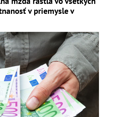
na mzda rástla vo všetkých
nanosť v priemysle v