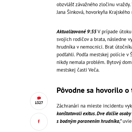
obzvlášť závažného zločinu vraždy. 
Jana Šinková, hovorkyňa Krajského r
Aktualizované 9:55
V prípade útoku 
svojich rodičov a brata, následne v
hrudníka v nemocnici. Brat útoční
podľahli. Podľa mestskej polície v Š
nikdy nemala problém. Bytový dom, 
mestskej časti Veča.
Pôvodne sa hovorilo o
1327
Záchranári na mieste incidentu vyk
konštatovali exitus. Dve ďalšie osob
s bodným poranením hrudníka,"
uvie