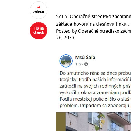
Zdieľať
ŠAĽA: Operačné stredisko záchranne
základe hovoru na tiesňovú linku...
Tip na
Posted by
Operačné stredisko zách
článok
26, 2023