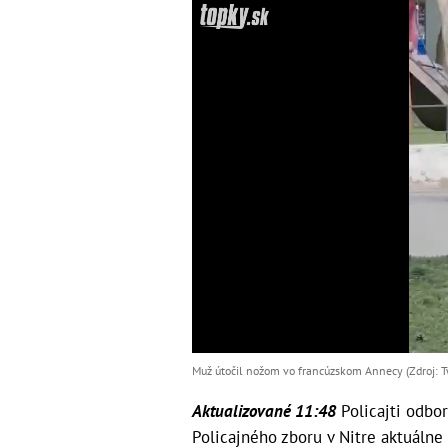
Muž útočil nožom vo francúzskom Annecy (Zdroj: Tw
Aktualizované 11:48
Policajti odbor
Policajného zboru v Nitre aktuálne