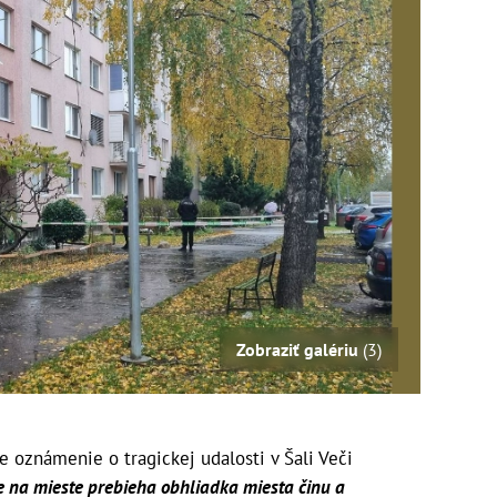
Zobraziť galériu
(3)
že oznámenie o tragickej udalosti v Šali Veči
na mieste prebieha obhliadka miesta činu a