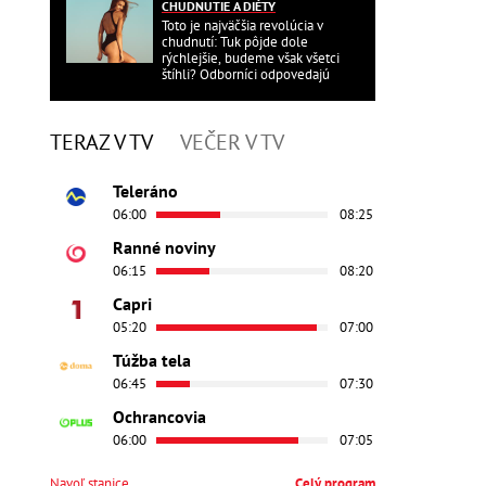
CHUDNUTIE A DIÉTY
Toto je najväčšia revolúcia v
chudnutí: Tuk pôjde dole
rýchlejšie, budeme však všetci
štíhli? Odborníci odpovedajú
TERAZ V TV
VEČER V TV
Teleráno
06:00
08:25
Ranné noviny
06:15
08:20
Capri
05:20
07:00
Túžba tela
06:45
07:30
Ochrancovia
06:00
07:05
Navoľ stanice
Celý program