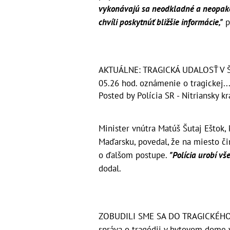
vykonávajú sa neodkladné a neopakov
chvíli poskytnúť bližšie informácie,"
p
AKTUÁLNE: TRAGICKÁ UDALOSŤ V ŠALI
05.26 hod. oznámenie o tragickej..
Posted by
Polícia SR - Nitriansky kr
Minister vnútra Matúš Šutaj Eštok,
Maďarsku, povedal, že na miesto či
o ďalšom postupe.
"Polícia urobí vše
dodal.
ZOBUDILI SME SA DO TRAGICKÉHO 
správa o tragédii v bytovom dome v 