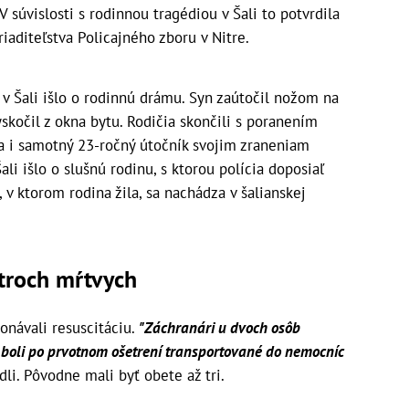
V súvislosti s rodinnou tragédiou v Šali to potvrdila
iaditeľstva Policajného zboru v Nitre.
v Šali išlo o rodinnú drámu. Syn zaútočil nožom na
yskočil z okna bytu. Rodičia skončili s poranením
ka i samotný 23-ročný útočník svojim zraneniam
ali išlo o slušnú rodinu, s ktorou polícia doposiaľ
v ktorom rodina žila, sa nachádza v šalianskej
 troch mŕtvych
onávali resuscitáciu.
"Záchranári u dvoch osôb
y boli po prvotnom ošetrení transportované do nemocníc
dli. Pôvodne mali byť obete až tri.