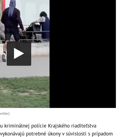
itter)
u kriminálnej polície Krajského riaditeľstva
 vykonávajú potrebné úkony v súvislosti s prípadom