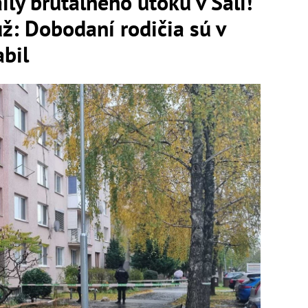
y brutálneho útoku v Šali!
ž: Dobodaní rodičia sú v
abil