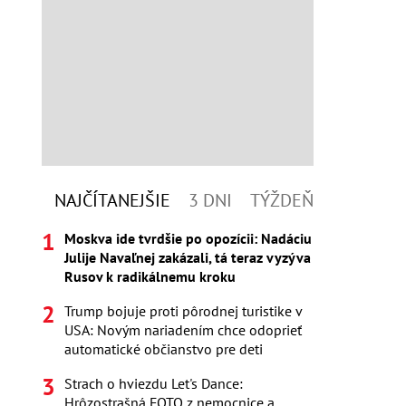
NAJČÍTANEJŠIE
3 DNI
TÝŽDEŇ
Moskva ide tvrdšie po opozícii: Nadáciu
Julije Navaľnej zakázali, tá teraz vyzýva
Rusov k radikálnemu kroku
Trump bojuje proti pôrodnej turistike v
USA: Novým nariadením chce odoprieť
automatické občianstvo pre deti
Strach o hviezdu Let's Dance:
Hrôzostrašná FOTO z nemocnice a...