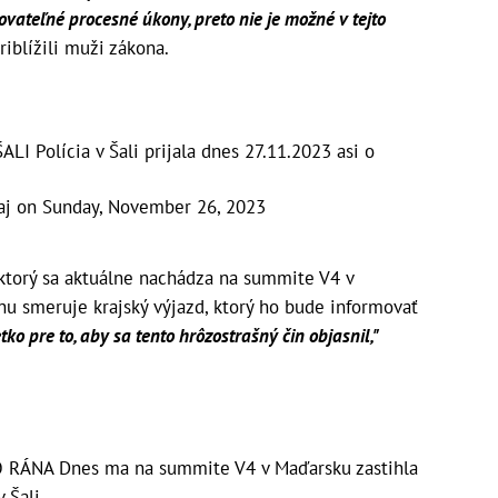
ateľné procesné úkony, preto nie je možné v tejto
riblížili muži zákona.
 Polícia v Šali prijala dnes 27.11.2023 asi o
.
aj
on
Sunday, November 26, 2023
 ktorý sa aktuálne nachádza na summite V4 v
nu smeruje krajský výjazd, ktorý ho bude informovať
tko pre to, aby sa tento hrôzostrašný čin objasnil,"
RÁNA Dnes ma na summite V4 v Maďarsku zastihla
Šali,...