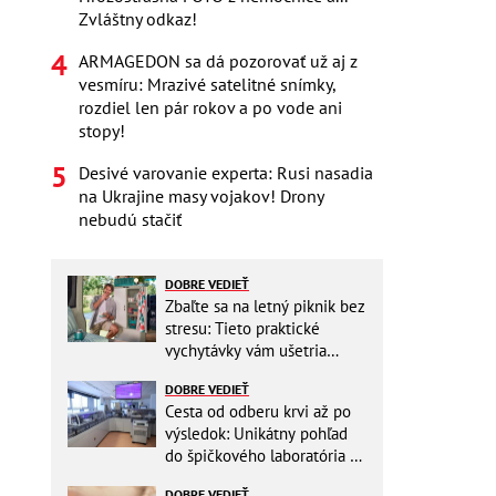
Zvláštny odkaz!
ARMAGEDON sa dá pozorovať už aj z
vesmíru: Mrazivé satelitné snímky,
rozdiel len pár rokov a po vode ani
stopy!
Desivé varovanie experta: Rusi nasadia
na Ukrajine masy vojakov! Drony
nebudú stačiť
DOBRE VEDIEŤ
Zbaľte sa na letný piknik bez
stresu: Tieto praktické
vychytávky vám ušetria
miesto v batohu!
DOBRE VEDIEŤ
Cesta od odberu krvi až po
výsledok: Unikátny pohľad
do špičkového laboratória na
Slovensku
DOBRE VEDIEŤ