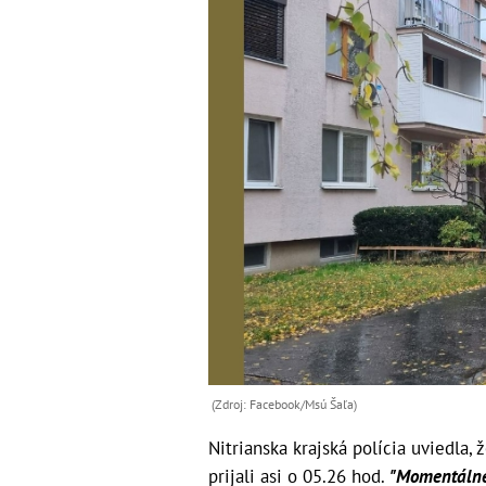
(Zdroj: Facebook/Msú Šaľa)
Nitrianska krajská polícia uviedla, 
prijali asi o 05.26 hod.
"Momentálne 