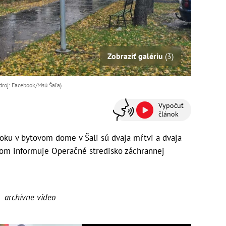
Zobraziť galériu
(3)
droj: Facebook/Msú Šaľa)
Vypočuť
článok
ku v bytovom dome v Šali sú dvaja mŕtvi a dvaja
o tom informuje Operačné stredisko záchrannej
archívne video