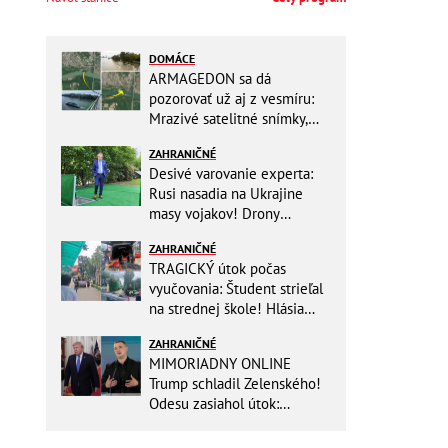
DOMÁCE
ARMAGEDON sa dá
pozorovať už aj z vesmíru:
Mrazivé satelitné snímky,
rozdiel len pár rokov a po
ZAHRANIČNÉ
vode ani stopy!
Desivé varovanie experta:
Rusi nasadia na Ukrajine
masy vojakov! Drony
nebudú stačiť
ZAHRANIČNÉ
TRAGICKÝ útok počas
vyučovania: Študent strieľal
na strednej škole! Hlásia
mŕtvych a množstvo
ZAHRANIČNÉ
zranených
MIMORIADNY ONLINE
Trump schladil Zelenského!
Odesu zasiahol útok:
Odvolaný Fedorov túži po
návrate