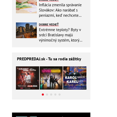
Inflácia zmenila správanie
Slovákov: Ako narábať s
peniazmi, keď nechcete
zbytočne riskovať?
DOBRE VEDIEŤ
Extrémne teploty? Byty v
srdci Bratislavy majú
výnimočný systém, ktorý
ešte aj šetrí náklady
PREDPREDAJ
.sk - Tu sa rodia zážitky