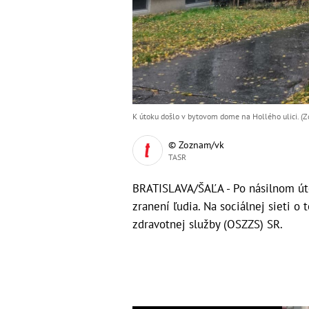
K útoku došlo v bytovom dome na Hollého ulici. (Z
© Zoznam/vk
TASR
BRATISLAVA/ŠAĽA - Po násilnom úto
zranení ľudia. Na sociálnej sieti 
zdravotnej služby (OSZZS) SR.