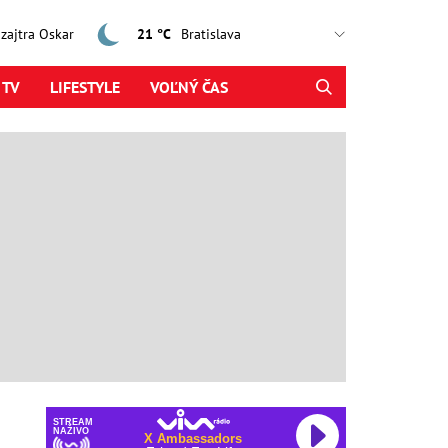
, zajtra Oskar
21 °C
 TV
LIFESTYLE
VOĽNÝ ČAS
STREAM
NAŽIVO
X Ambassadors