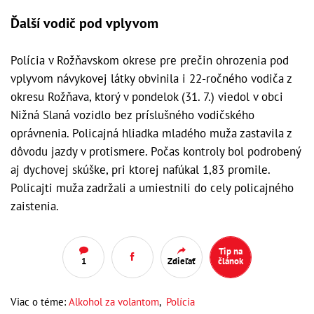
Ďalší vodič pod vplyvom
Polícia v Rožňavskom okrese pre prečin ohrozenia pod
vplyvom návykovej látky obvinila i 22-ročného vodiča z
okresu Rožňava, ktorý v pondelok (31. 7.) viedol v obci
Nižná Slaná vozidlo bez príslušného vodičského
oprávnenia. Policajná hliadka mladého muža zastavila z
dôvodu jazdy v protismere. Počas kontroly bol podrobený
aj dychovej skúške, pri ktorej nafúkal 1,83 promile.
Policajti muža zadržali a umiestnili do cely policajného
zaistenia.
Tip na
1
Zdieľať
článok
Viac o téme:
Alkohol za volantom
,
Polícia