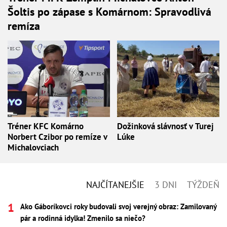
Šoltis po zápase s Komárnom: Spravodlivá
remíza
Tréner KFC Komárno
Dožinková slávnosť v Turej
Norbert Czibor po remíze v
Lúke
Michalovciach
NAJČÍTANEJŠIE
3 DNI
TÝŽDEŇ
Ako Gáboríkovci roky budovali svoj verejný obraz: Zamilovaný
pár a rodinná idylka! Zmenilo sa niečo?