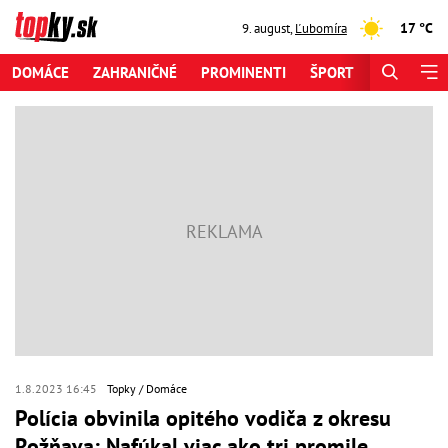
17 °C
9. august
,
Ľubomíra
DOMÁCE
ZAHRANIČNÉ
PROMINENTI
ŠPORT
ZAUJÍMAV
1.8.2023 16:45
Topky
Domáce
Polícia obvinila opitého vodiča z okresu
Rožňava: Nafúkal viac ako tri promile