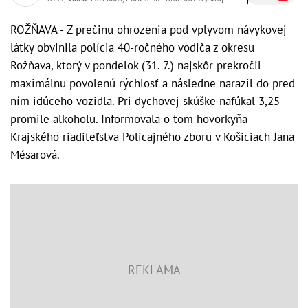
ROŽŇAVA - Z prečinu ohrozenia pod vplyvom návykovej
látky obvinila polícia 40-ročného vodiča z okresu
Rožňava, ktorý v pondelok (31. 7.) najskôr prekročil
maximálnu povolenú rýchlosť a následne narazil do pred
ním idúceho vozidla. Pri dychovej skúške nafúkal 3,25
promile alkoholu. Informovala o tom hovorkyňa
Krajského riaditeľstva Policajného zboru v Košiciach Jana
Mésarová.