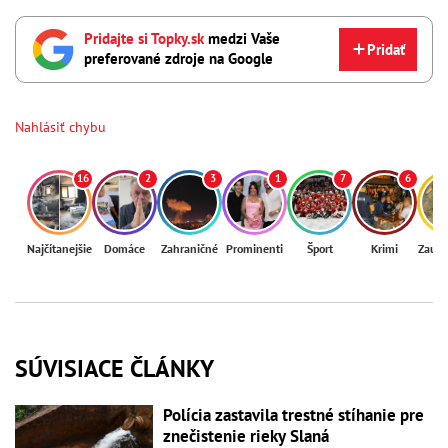
Pridajte si Topky.sk
medzi Vaše
Pridať
preferované zdroje na Google
Nahlásiť chybu
16
2
3
1
7
6
Najčítanejšie
Domáce
Zahraničné
Prominenti
Šport
Krimi
Zaují
SÚVISIACE ČLÁNKY
Polícia zastavila trestné stíhanie pre
znečistenie rieky Slaná