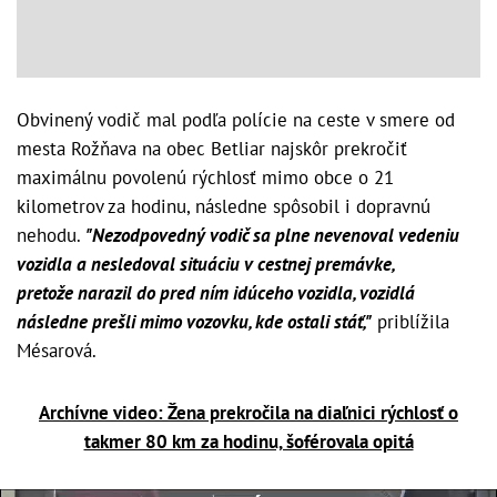
Obvinený vodič mal podľa polície na ceste v smere od
mesta Rožňava na obec Betliar najskôr prekročiť
maximálnu povolenú rýchlosť mimo obce o 21
kilometrov za hodinu, následne spôsobil i dopravnú
nehodu.
"Nezodpovedný vodič sa plne nevenoval vedeniu
vozidla a nesledoval situáciu v cestnej premávke,
pretože narazil do pred ním idúceho vozidla, vozidlá
následne prešli mimo vozovku, kde ostali stáť,"
priblížila
Mésarová.
Archívne video: Žena prekročila na diaľnici rýchlosť o
takmer 80 km za hodinu, šoférovala opitá