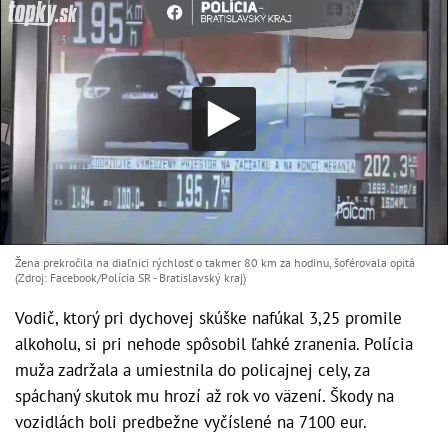
Žena prekročila na diaľnici rýchlosť o takmer 80 km za hodinu, šoférovala opitá
(Zdroj: Facebook/Polícia SR - Bratislavský kraj)
Vodič, ktorý pri dychovej skúške nafúkal 3,25 promile
alkoholu, si pri nehode spôsobil ľahké zranenia. Polícia
muža zadržala a umiestnila do policajnej cely, za
spáchaný skutok mu hrozí až rok vo väzení. Škody na
vozidlách boli predbežne vyčíslené na 7100 eur.