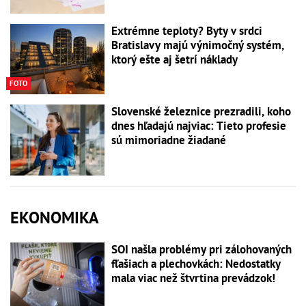
Extrémne teploty? Byty v srdci
Bratislavy majú výnimočný systém,
ktorý ešte aj šetrí náklady
FOTO
Slovenské železnice prezradili, koho
dnes hľadajú najviac: Tieto profesie
sú mimoriadne žiadané
EKONOMIKA
SOI našla problémy pri zálohovaných
fľašiach a plechovkách: Nedostatky
mala viac než štvrtina prevádzok!