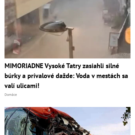
MIMORIADNE Vysoké Tatry zasiahli silné
búrky a prívalové dažde: Voda v mestách sa
valí ulicami!
Domáce