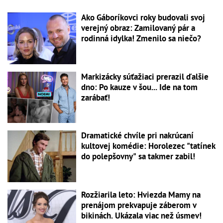
Ako Gáboríkovci roky budovali svoj
verejný obraz: Zamilovaný pár a
rodinná idylka! Zmenilo sa niečo?
Markizácky súťažiaci prerazil ďalšie
dno: Po kauze v šou... Ide na tom
zarábať!
Dramatické chvíle pri nakrúcaní
kultovej komédie: Horolezec "tatínek
do polepšovny" sa takmer zabil!
Rozžiarila leto: Hviezda Mamy na
prenájom prekvapuje záberom v
bikinách. Ukázala viac než úsmev!