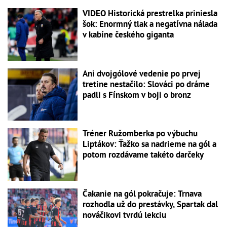
VIDEO Historická prestrelka priniesla
šok: Enormný tlak a negatívna nálada
v kabíne českého giganta
Ani dvojgólové vedenie po prvej
tretine nestačilo: Slováci po dráme
padli s Fínskom v boji o bronz
Tréner Ružomberka po výbuchu
Liptákov: Ťažko sa nadrieme na gól a
potom rozdávame takéto darčeky
Čakanie na gól pokračuje: Trnava
rozhodla už do prestávky, Spartak dal
nováčikovi tvrdú lekciu