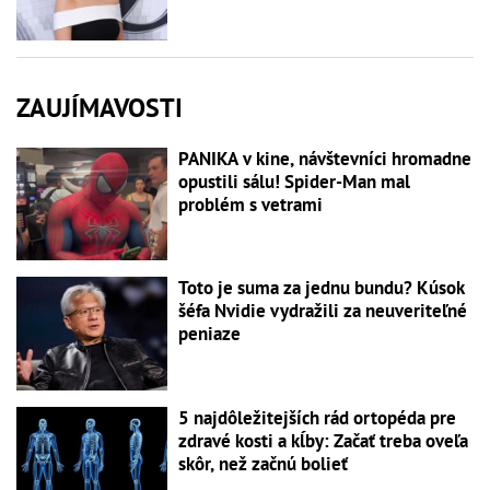
ZAUJÍMAVOSTI
PANIKA v kine, návštevníci hromadne
opustili sálu! Spider-Man mal
problém s vetrami
Toto je suma za jednu bundu? Kúsok
šéfa Nvidie vydražili za neuveriteľné
peniaze
5 najdôležitejších rád ortopéda pre
zdravé kosti a kĺby: Začať treba oveľa
skôr, než začnú bolieť