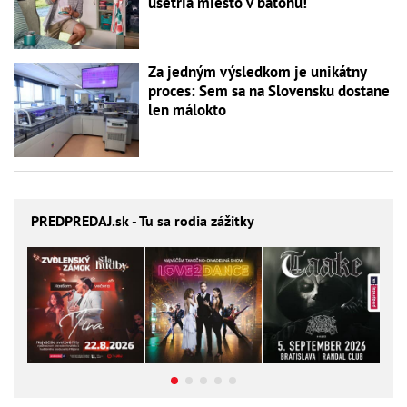
ušetria miesto v batohu!
Za jedným výsledkom je unikátny
proces: Sem sa na Slovensku dostane
len málokto
PREDPREDAJ
.sk - Tu sa rodia zážitky