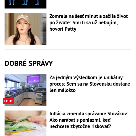
Zomrela na šesť minút a zažila život
po živote: Smrti sa už nebojím,
hovorí Patty
DOBRÉ SPRÁVY
Za jedným výsledkom je unikátny
proces: Sem sa na Slovensku dostane
len málokto
FOTO
Inflácia zmenila správanie Slovákov:
Ako narábať s peniazmi, keď
nechcete zbytočne riskovať?