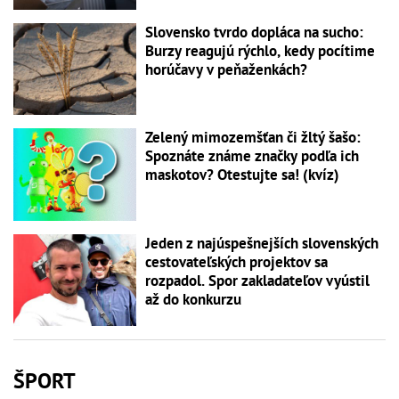
Slovensko tvrdo dopláca na sucho:
Burzy reagujú rýchlo, kedy pocítime
horúčavy v peňaženkách?
Zelený mimozemšťan či žltý šašo:
Spoznáte známe značky podľa ich
maskotov? Otestujte sa! (kvíz)
Jeden z najúspešnejších slovenských
cestovateľských projektov sa
rozpadol. Spor zakladateľov vyústil
až do konkurzu
ŠPORT