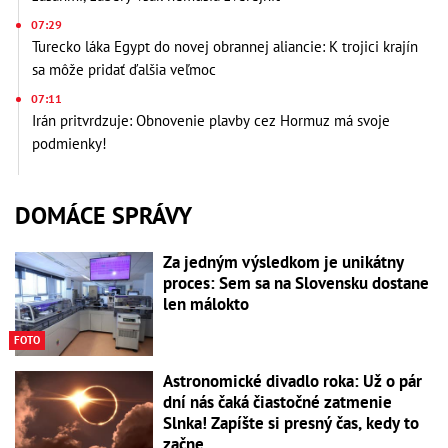
07:29
Turecko láka Egypt do novej obrannej aliancie: K trojici krajín
sa môže pridať ďalšia veľmoc
07:11
Irán pritvrdzuje: Obnovenie plavby cez Hormuz má svoje
podmienky!
DOMÁCE SPRÁVY
Za jedným výsledkom je unikátny
proces: Sem sa na Slovensku dostane
len málokto
FOTO
Astronomické divadlo roka: Už o pár
dní nás čaká čiastočné zatmenie
Slnka! Zapíšte si presný čas, kedy to
začne