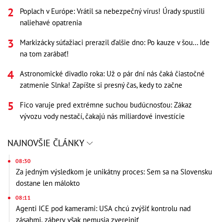
Poplach v Európe: Vrátil sa nebezpečný vírus! Úrady spustili
naliehavé opatrenia
Markizácky súťažiaci prerazil ďalšie dno: Po kauze v šou... Ide
na tom zarábať!
Astronomické divadlo roka: Už o pár dní nás čaká čiastočné
zatmenie Slnka! Zapíšte si presný čas, kedy to začne
Fico varuje pred extrémne suchou budúcnosťou: Zákaz
vývozu vody nestačí, čakajú nás miliardové investície
NAJNOVŠIE ČLÁNKY
08:30
Za jedným výsledkom je unikátny proces: Sem sa na Slovensku
dostane len málokto
08:11
Agenti ICE pod kamerami: USA chcú zvýšiť kontrolu nad
zásahmi, zábery však nemusia zverejniť