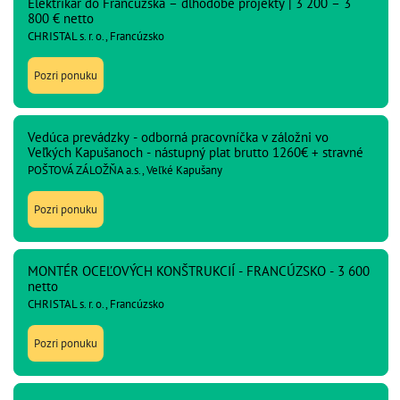
Elektrikár do Francúzska – dlhodobé projekty | 3 200 – 3
800 € netto
CHRISTAL s. r. o., Francúzsko
Pozri ponuku
Vedúca prevádzky - odborná pracovníčka v záložni vo
Veľkých Kapušanoch - nástupný plat brutto 1260€ + stravné
POŠTOVÁ ZÁLOŽŇA a.s., Veľké Kapušany
Pozri ponuku
MONTÉR OCEĽOVÝCH KONŠTRUKCIÍ - FRANCÚZSKO - 3 600
netto
CHRISTAL s. r. o., Francúzsko
Pozri ponuku