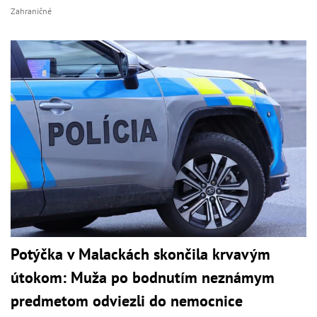
Zahraničné
Potýčka v Malackách skončila krvavým
útokom: Muža po bodnutím neznámym
predmetom odviezli do nemocnice