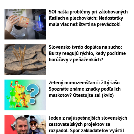
SOI našla problémy pri zálohovaných
fľašiach a plechovkách: Nedostatky
mala viac než štvrtina prevádzok!
Slovensko tvrdo dopláca na sucho:
Burzy reagujú rýchlo, kedy pocítime
horúčavy v peňaženkách?
Zelený mimozemšťan či žltý šašo:
Spoznáte známe značky podľa ich
maskotov? Otestujte sa! (kvíz)
Jeden z najúspešnejších slovenských
cestovateľských projektov sa
rozpadol. Spor zakladateľov vyústil