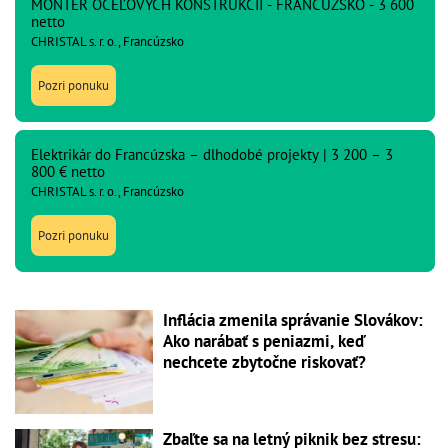
MONTÉR OCEĽOVÝCH KONŠTRUKCIÍ - FRANCÚZSKO - 3 600
netto
CHRISTAL s. r. o., Francúzsko
Pozri ponuku
Elektrikár do Francúzska – dlhodobé projekty | 3 200 – 3
800 € netto
CHRISTAL s. r. o., Francúzsko
Pozri ponuku
Inflácia zmenila správanie Slovákov:
Ako narábať s peniazmi, keď
nechcete zbytočne riskovať?
Zbaľte sa na letný piknik bez stresu: