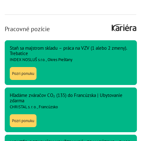
Pracovné pozície
Staň sa majstrom skladu – práca na VZV (1 alebo 2 zmeny).
Trebatice
INDEX NOSLUŠ s.r.o., Okres Piešťany
Pozri ponuku
Hľadáme zváračov CO₂ (135) do Francúzska | Ubytovanie
zdarma
CHRISTAL s. r. o., Francúzsko
Pozri ponuku