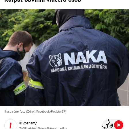
Ilustračné foto (Zdroj: Facebook/Polícia SR)
© Zoznam/
TASR,
video
: Topky/Ramon Leško