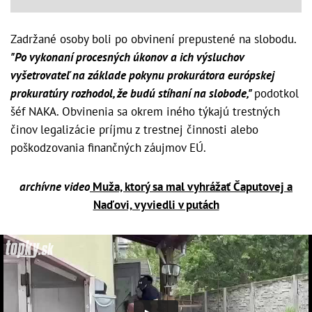
Zadržané osoby boli po obvinení prepustené na slobodu.
"Po vykonaní procesných úkonov a ich výsluchov
vyšetrovateľ na základe pokynu prokurátora európskej
prokuratúry rozhodol, že budú stíhaní na slobode,"
podotkol
šéf NAKA. Obvinenia sa okrem iného týkajú trestných
činov legalizácie príjmu z trestnej činnosti alebo
poškodzovania finančných záujmov EÚ.
archívne video
Muža, ktorý sa mal vyhrážať Čaputovej a
Naďovi, vyviedli v putách