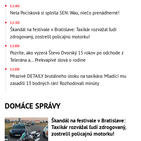
12:40
Nela Pocisková si splnila SEN: Wau, niečo prenádherné!
12:30
Škandál na festivale v Bratislave: Taxikár rozvážal ľudí
zdrogovaný, zostrelil policajnú motorku!
12:00
Pozrite, ako vyzerá Števo Dvorský 15 rokov po odchode z
Telerána a... Prekvapivé slová o rodine
12:00
Mrazivé DETAILY brutálneho útoku na taxikára: Mladíci mu
zasadili 13 bodných rán! Rozhodovali minúty
DOMÁCE SPRÁVY
Škandál na festivale v Bratislave:
Taxikár rozvážal ľudí zdrogovaný,
zostrelil policajnú motorku!