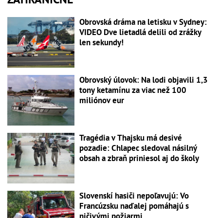
Obrovská dráma na letisku v Sydney:
VIDEO Dve lietadlá delili od zrážky
len sekundy!
Obrovský úlovok: Na lodi objavili 1,3
tony ketamínu za viac než 100
miliónov eur
Tragédia v Thajsku má desivé
pozadie: Chlapec sledoval násilný
obsah a zbraň priniesol aj do školy
Slovenskí hasiči nepoľavujú: Vo
Francúzsku naďalej pomáhajú s
ničivými požiarmi