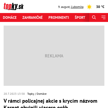
30 °C
9. august
,
Ľubomíra
DOMÁCE
ZAHRANIČNÉ
PROMINENTI
ŠPORT
ZAUJÍMAV
20.7.2023 13:58
Topky
Domáce
V rámci policajnej akcie s krycím názvom
Karpat obvinili viacero osôb