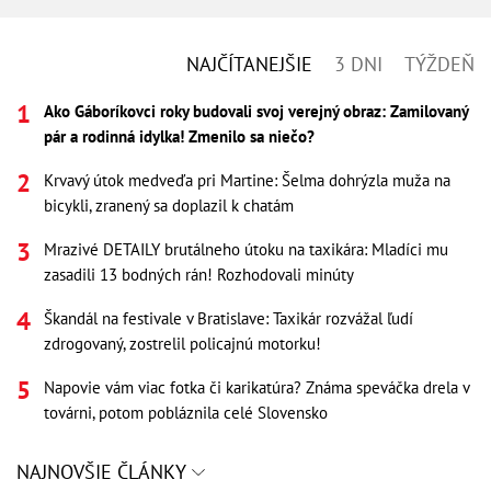
NAJČÍTANEJŠIE
3 DNI
TÝŽDEŇ
Ako Gáboríkovci roky budovali svoj verejný obraz: Zamilovaný
pár a rodinná idylka! Zmenilo sa niečo?
Krvavý útok medveďa pri Martine: Šelma dohrýzla muža na
bicykli, zranený sa doplazil k chatám
Mrazivé DETAILY brutálneho útoku na taxikára: Mladíci mu
zasadili 13 bodných rán! Rozhodovali minúty
Škandál na festivale v Bratislave: Taxikár rozvážal ľudí
zdrogovaný, zostrelil policajnú motorku!
Napovie vám viac fotka či karikatúra? Známa speváčka drela v
továrni, potom pobláznila celé Slovensko
NAJNOVŠIE ČLÁNKY