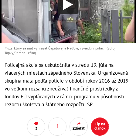
Muža, ktorý sa mal vyhrážať Čaputovej a Naďovi, vyviedli v putách (Zdroj:
Topky/Ramon Leško)
Policajná akcia sa uskutočnila v stredu 19. júla na
viacerých miestach západného Slovenska. Organizovaná
skupina mala podľa polície v období rokov 2016 až 2019
vo veľkom rozsahu zneužívať finančné prostriedky z
fondov EÚ vyplácaných v rámci programu v pôsobnosti
rezortu školstva a štátneho rozpočtu SR.
Tip na
3
Zdieľať
článok