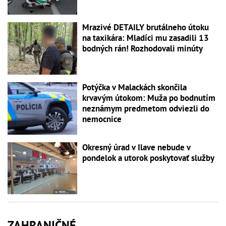
Mrazivé DETAILY brutálneho útoku
na taxikára: Mladíci mu zasadili 13
bodných rán! Rozhodovali minúty
Potýčka v Malackách skončila
krvavým útokom: Muža po bodnutím
neznámym predmetom odviezli do
nemocnice
Okresný úrad v Ilave nebude v
pondelok a utorok poskytovať služby
ZAHRANIČNÉ