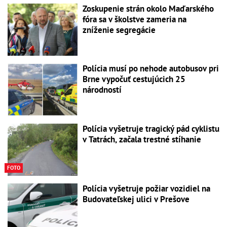
Zoskupenie strán okolo Maďarského
fóra sa v školstve zameria na
zníženie segregácie
Polícia musí po nehode autobusov pri
Brne vypočuť cestujúcich 25
národností
Polícia vyšetruje tragický pád cyklistu
v Tatrách, začala trestné stíhanie
FOTO
Polícia vyšetruje požiar vozidiel na
Budovateľskej ulici v Prešove