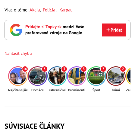
Viac o téme:
Akcia
,
Polícia
,
Karpat
Pridajte si Topky.sk
medzi Vaše
Pridať
preferované zdroje na Google
Nahlásiť chybu
16
3
3
3
7
2
Najčítanejšie
Domáce
Zahraničné
Prominenti
Šport
Krimi
Zaují
SÚVISIACE ČLÁNKY