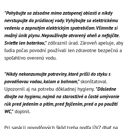
"Pohybujte sa zásadne mimo zatopenej oblasti a nikdy
nevstupujte do prúdiacej vody. Vyhýbajte sa elektrickému
vedeniu a zapnutým elektrickým spotrebičom. Všimnite si
možný únik plynu. Nepoužívajte otvorený oheň a nefajčite.
Svieťte len baterkou,"
zdôraznil úrad. Zároveň apeluje, aby
ľudia počas povodní používali len zdravotne bezpečnú a
spoľahlivo overenú vodu.
"Nikdy nekonzumujte potraviny, ktoré prišli do styku s
povodňovou vodou, kalom a bahnom,"
skonštatoval.
Upozornil aj na potrebu dôkladnej hygieny.
"Dôsledne
dbajte na hygienu, najmä na starostlivé a časté umývanie
rúk pred jedením a pitím, pred fajčením, pred a po použití
WC,"
doplnil.
Pri sanácii povodňových škôd treba podľa ÚVZ dbať na