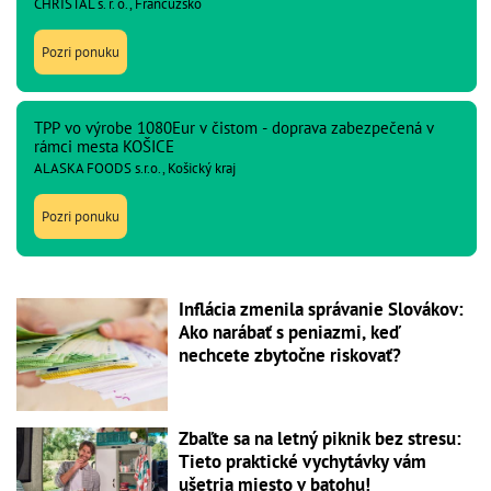
CHRISTAL s. r. o., Francúzsko
Pozri ponuku
TPP vo výrobe 1080Eur v čistom - doprava zabezpečená v
rámci mesta KOŠICE
ALASKA FOODS s.r.o., Košický kraj
Pozri ponuku
Inflácia zmenila správanie Slovákov:
Ako narábať s peniazmi, keď
nechcete zbytočne riskovať?
Zbaľte sa na letný piknik bez stresu:
Tieto praktické vychytávky vám
ušetria miesto v batohu!