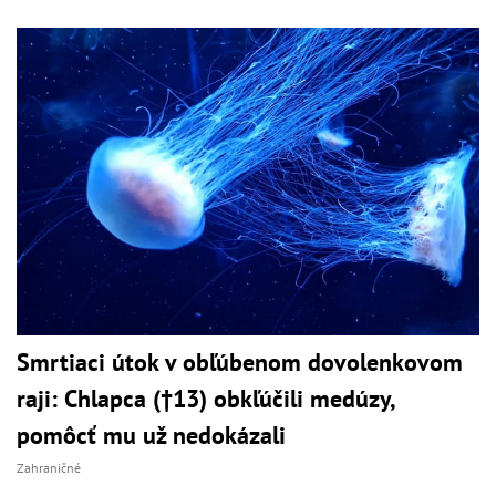
Smrtiaci útok v obľúbenom dovolenkovom
raji: Chlapca (†13) obkľúčili medúzy,
pomôcť mu už nedokázali
Zahraničné