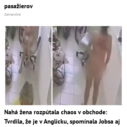
pasažierov
Zahraničné
Nahá žena rozpútala chaos v obchode:
Tvrdila, že je v Anglicku, spomínala Jobsa aj