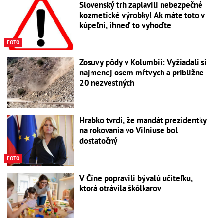
Slovenský trh zaplavili nebezpečné
kozmetické výrobky! Ak máte toto v
kúpeľni, ihneď to vyhoďte
FOTO
Zosuvy pôdy v Kolumbii: Vyžiadali si
najmenej osem mŕtvych a približne
20 nezvestných
Hrabko tvrdí, že mandát prezidentky
na rokovania vo Vilniuse bol
dostatočný
FOTO
V Číne popravili bývalú učiteľku,
ktorá otrávila škôlkarov