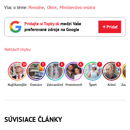
Viac o téme:
Povodne
,
Obce
,
Ministerstvo vnútra
Pridajte si Topky.sk
medzi Vaše
Pridať
preferované zdroje na Google
Nahlásiť chybu
16
3
6
6
7
3
Najčítanejšie
Domáce
Zahraničné
Prominenti
Šport
Krimi
Zaují
SÚVISIACE ČLÁNKY