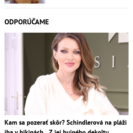
ODPORÚČAME
Kam sa pozerať skôr? Schindlerová na pláži
iba v bikinách... Z jej bujného dekoltu