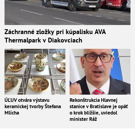
Záchranné zložky pri kúpalisku AVA
Thermalpark v Diakovciach
ÚĽUV otvára výstavu
Rekonštrukcia Hlavnej
keramickej tvorby Štefana
stanice v Bratislave je opäť
Mlícha
o krok bližšie, uviedol
minister Ráž