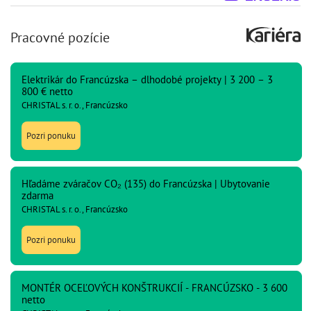
Pracovné pozície
Elektrikár do Francúzska – dlhodobé projekty | 3 200 – 3
800 € netto
CHRISTAL s. r. o., Francúzsko
Pozri ponuku
Hľadáme zváračov CO₂ (135) do Francúzska | Ubytovanie
zdarma
CHRISTAL s. r. o., Francúzsko
Pozri ponuku
MONTÉR OCEĽOVÝCH KONŠTRUKCIÍ - FRANCÚZSKO - 3 600
netto