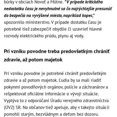
búrky v obciach Novoť a Mútne.
"V prípade kritického
nedostatku času je nevyhnutné sa čo najrýchlejšie presunúť
do bezpečia na vyvýšené miesto, napríklad kopec,"
upozornilo ministerstvo. V prípade dostatku času je
potrebné tiež zabezpečiť obydlie či uzavrieť hlavné
rozvody elektrického prúdu, plynu aj vody.
Pri vzniku povodne treba predovšetkým chrániť
zdravie, až potom majetok
Pri vzniku povodne je potrebné chrániť predovšetkým
zdravie a až potom majetok. Ľudia by sa mali riadiť
pokynmi povodňových orgánov, polície a záchranárov a
rešpektovať oficiálne informácie o vývoji situácie.
Vyplýva to z odporúčaní Úradu verejného zdravotníctva
(ÚVZ) SR. Na občanov tiež apeluje, aby v takejto situácii
pomohli starým, bezvládnym a deťom bez dozoru.