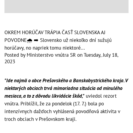
OKREM HORÚČAV TRÁPIA ČASŤ SLOVENSKA AJ
POVODNE🌧 ➡ Slovensko už niekoľko dní sužujú
horúčavy, no napriek tomu niektoré...
Posted by
Ministerstvo vnútra SR
on
Tuesday, July 18,
2023
"Ide najmä o obce Prešovského a Banskobystrického kraja. V
niektorých obciach trvá mimoriadna situácia od minulého
mesiaca, a to z dôvodu likvidácie škôd,"
uviedol rezort
vnútra. Priblížil, že za pondelok (17. 7.) bola po
intenzívnych dažďoch vyhlásená povodňová aktivita v
troch obciach v Prešovskom kraji.