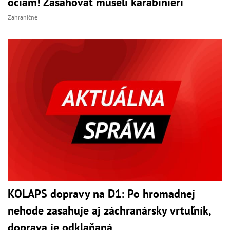
očiam! Zasahovať museli karabinieri
Zahraničné
KOLAPS dopravy na D1: Po hromadnej
nehode zasahuje aj záchranársky vrtuľník,
doprava je odklaňaná