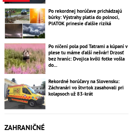
Po rekordnej horúčave prichádzajú
búrky: Výstrahy platia do polnoci,
PIATOK prinesie ďalšie riziká
Po ničení pola pod Tatrami a kúpaní v
plese tu máme ďalší nešvár! Drzosť
bez hraníc: Dvojica kvôli fotke vošla
do...
Rekordné horúčavy na Slovensku:
Záchranári vo štvrtok zasahovali pri
kolapsoch už 83-krát
ZAHRANIČNÉ