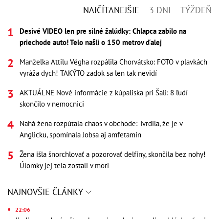
NAJČÍTANEJŠIE
3 DNI
TÝŽDEŇ
Desivé VIDEO len pre silné žalúdky: Chlapca zabilo na
priechode auto! Telo našli o 150 metrov ďalej
Manželka Attilu Végha rozpálila Chorvátsko: FOTO v plavkách
vyráža dych! TAKÝTO zadok sa len tak nevidí
AKTUÁLNE Nové informácie z kúpaliska pri Šali: 8 ľudí
skončilo v nemocnici
Nahá žena rozpútala chaos v obchode: Tvrdila, že je v
Anglicku, spomínala Jobsa aj amfetamín
Žena išla šnorchlovať a pozorovať delfíny, skončila bez nohy!
Úlomky jej tela zostali v mori
NAJNOVŠIE ČLÁNKY
22:06