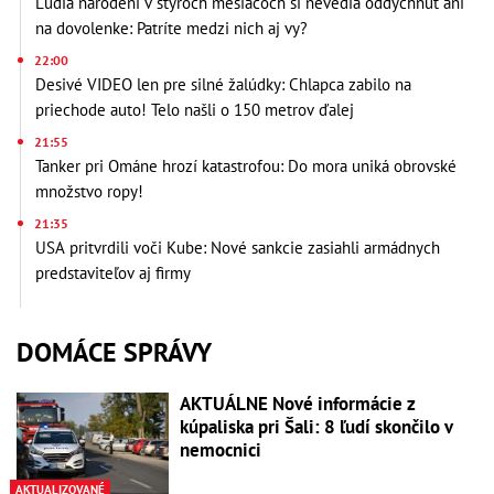
Ľudia narodení v štyroch mesiacoch si nevedia oddýchnuť ani
na dovolenke: Patríte medzi nich aj vy?
22:00
Desivé VIDEO len pre silné žalúdky: Chlapca zabilo na
priechode auto! Telo našli o 150 metrov ďalej
21:55
Tanker pri Ománe hrozí katastrofou: Do mora uniká obrovské
množstvo ropy!
21:35
USA pritvrdili voči Kube: Nové sankcie zasiahli armádnych
predstaviteľov aj firmy
DOMÁCE SPRÁVY
AKTUÁLNE Nové informácie z
kúpaliska pri Šali: 8 ľudí skončilo v
nemocnici
AKTUALIZOVANÉ