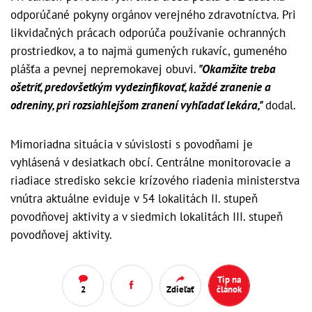
odporúčané pokyny orgánov verejného zdravotníctva. Pri
likvidačných prácach odporúča používanie ochranných
prostriedkov, a to najmä gumených rukavíc, gumeného
plášťa a pevnej nepremokavej obuvi.
"Okamžite treba
ošetriť, predovšetkým vydezinfikovať, každé zranenie a
odreniny, pri rozsiahlejšom zranení vyhľadať lekára,"
dodal.
Mimoriadna situácia v súvislosti s povodňami je
vyhlásená v desiatkach obcí. Centrálne monitorovacie a
riadiace stredisko sekcie krízového riadenia ministerstva
vnútra aktuálne eviduje v 54 lokalitách II. stupeň
povodňovej aktivity a v siedmich lokalitách III. stupeň
povodňovej aktivity.
Tip na
2
Zdieľať
článok