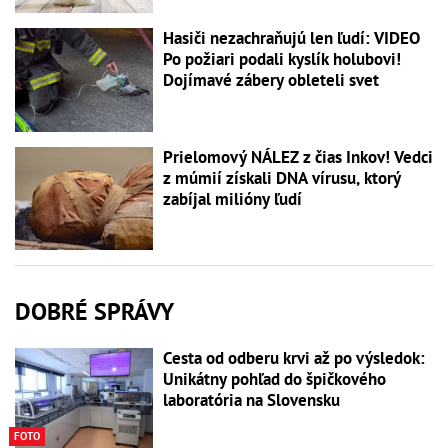
Hasiči nezachraňujú len ľudí: VIDEO
Po požiari podali kyslík holubovi!
Dojímavé zábery obleteli svet
Prielomový NÁLEZ z čias Inkov! Vedci
z múmií získali DNA vírusu, ktorý
zabíjal milióny ľudí
DOBRÉ SPRÁVY
Cesta od odberu krvi až po výsledok:
Unikátny pohľad do špičkového
laboratória na Slovensku
FOTO