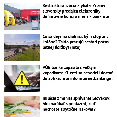
Reštrukturalizácia zlyhala. Známy
slovenský predajca elektroniky
definitívne končí a mieri k bankrotu
Čo sa deje na diaľnici, kým stojíte v
kolóne? Takto pracujú cestári počas
letnej údržby! (foto)
VÚB banka zápasila s veľkým
výpadkom: Klienti sa nevedeli dostať
do aplikácie ani do internetbankingu!
Inflácia zmenila správanie Slovákov:
Ako narábať s peniazmi, keď
nechcete zbytočne riskovať?