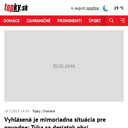
29 °C
6. august
,
Jozefína
DOMÁCE
ZAHRANIČNÉ
PROMINENTI
ŠPORT
ZAUJÍMAV
18.7.2023 14:58
Topky
Domáce
Vyhlásená je mimoriadna situácia pre
povodne: Týka sa desiatok obcí