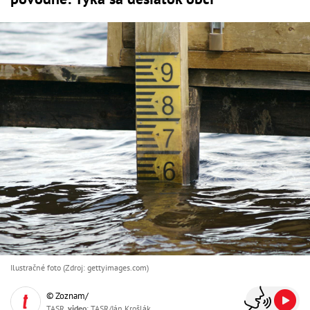
Ilustračné foto (Zdroj: gettyimages.com)
© Zoznam/
TASR,
video
: TASR/Ján Krošlák