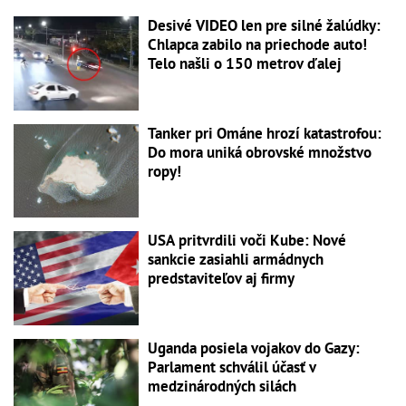
Desivé VIDEO len pre silné žalúdky:
Chlapca zabilo na priechode auto!
Telo našli o 150 metrov ďalej
Tanker pri Ománe hrozí katastrofou:
Do mora uniká obrovské množstvo
ropy!
USA pritvrdili voči Kube: Nové
sankcie zasiahli armádnych
predstaviteľov aj firmy
Uganda posiela vojakov do Gazy:
Parlament schválil účasť v
medzinárodných silách