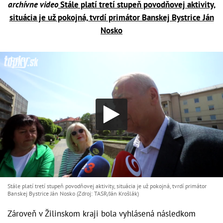
archívne video
Stále platí tretí stupeň povodňovej aktivity,
situácia je už pokojná, tvrdí primátor Banskej Bystrice Ján
Nosko
Stále platí tretí stupeň povodňovej aktivity, situácia je už pokojná, tvrdí primátor
Banskej Bystrice Ján Nosko (Zdroj: TASR/Ján Krošlák)
Zároveň v Žilinskom kraji bola vyhlásená následkom