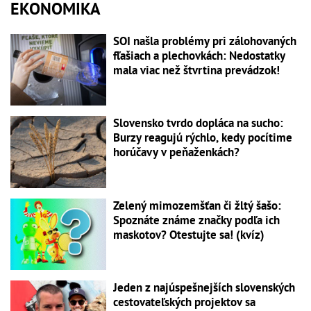
EKONOMIKA
SOI našla problémy pri zálohovaných
fľašiach a plechovkách: Nedostatky
mala viac než štvrtina prevádzok!
Slovensko tvrdo dopláca na sucho:
Burzy reagujú rýchlo, kedy pocítime
horúčavy v peňaženkách?
Zelený mimozemšťan či žltý šašo:
Spoznáte známe značky podľa ich
maskotov? Otestujte sa! (kvíz)
Jeden z najúspešnejších slovenských
cestovateľských projektov sa