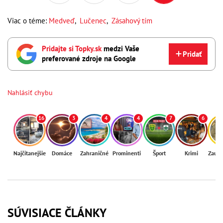
Viac o téme:
Medveď
,
Lučenec
,
Zásahový tím
Pridajte si Topky.sk
medzi Vaše
Pridať
preferované zdroje na Google
Nahlásiť chybu
16
3
4
4
7
6
Najčítanejšie
Domáce
Zahraničné
Prominenti
Šport
Krimi
Zaují
SÚVISIACE ČLÁNKY