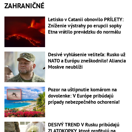
ZAHRANIČNÉ
Letisko v Catanii obnovilo PRÍLETY:
Zníženie výstrahy po erupcii sopky
Etna vrátilo prevádzku do normálu
Desivé vyhlásenie veliteľa: Rusko už
NATO a Európu zneškodnilo! Aliancia
Moskve neublíži
Pozor na uštipnutie komárom na
dovolenke: V Európe pribúdajú
prípady nebezpečného ochorenia!
DESIVÝ TREND V Rusku pribúdajú
ZLATOKOPKY, ktoré profitujú na