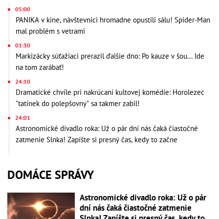
05:00
PANIKA v kine, návštevníci hromadne opustili sálu! Spider-Man
mal problém s vetrami
01:30
Markizácky súťažiaci prerazil ďalšie dno: Po kauze v šou... Ide
na tom zarábať!
24:10
Dramatické chvíle pri nakrúcaní kultovej komédie: Horolezec
"tatínek do polepšovny" sa takmer zabil!
24:01
Astronomické divadlo roka: Už o pár dní nás čaká čiastočné
zatmenie Slnka! Zapíšte si presný čas, kedy to začne
DOMÁCE SPRÁVY
Astronomické divadlo roka: Už o pár
dní nás čaká čiastočné zatmenie
Slnka! Zapíšte si presný čas, kedy to