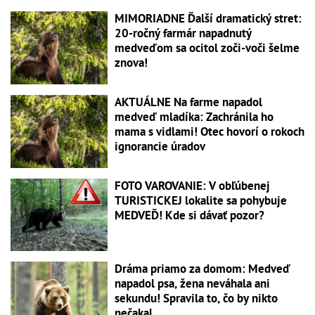
MIMORIADNE Ďalší dramatický stret:
20-ročný farmár napadnutý
medveďom sa ocitol zoči-voči šelme
znova!
AKTUÁLNE Na farme napadol
medveď mladíka: Zachránila ho
mama s vidlami! Otec hovorí o rokoch
ignorancie úradov
FOTO VAROVANIE: V obľúbenej
TURISTICKEJ lokalite sa pohybuje
MEDVEĎ! Kde si dávať pozor?
Dráma priamo za domom: Medveď
napadol psa, žena neváhala ani
sekundu! Spravila to, čo by nikto
nečakal