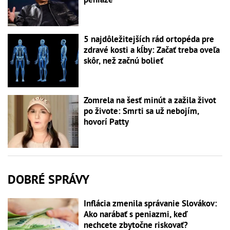
5 najdôležitejších rád ortopéda pre
zdravé kosti a kĺby: Začať treba oveľa
skôr, než začnú bolieť
Zomrela na šesť minút a zažila život
po živote: Smrti sa už nebojím,
hovorí Patty
DOBRÉ SPRÁVY
Inflácia zmenila správanie Slovákov:
Ako narábať s peniazmi, keď
nechcete zbytočne riskovať?