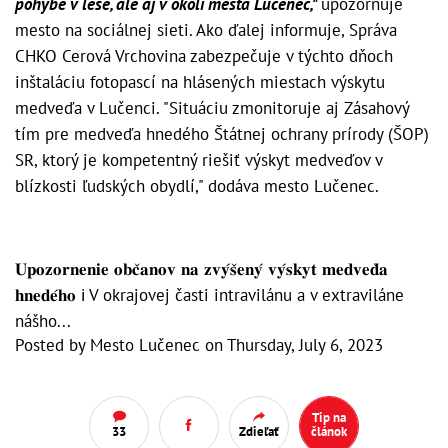
pohybe v lese, ale aj v okolí mesta Lučenec,"
upozorňuje
mesto na sociálnej sieti. Ako ďalej informuje, Správa
CHKO Cerová Vrchovina zabezpečuje v týchto dňoch
inštaláciu fotopascí na hlásených miestach výskytu
medveďa v Lučenci. "Situáciu zmonitoruje aj Zásahový
tím pre medveďa hnedého Štátnej ochrany prírody (ŠOP)
SR, ktorý je kompetentný riešiť výskyt medveďov v
blízkosti ľudských obydlí," dodáva mesto Lučenec.
𝐔𝐩𝐨𝐳𝐨𝐫𝐧𝐞𝐧𝐢𝐞 𝐨𝐛𝐜̌𝐚𝐧𝐨𝐯 𝐧𝐚 𝐳𝐯𝐲́𝐬̌𝐞𝐧𝐲́ 𝐯𝐲́𝐬𝐤𝐲𝐭 𝐦𝐞𝐝𝐯𝐞𝐝̌𝐚
𝐡𝐧𝐞𝐝𝐞́𝐡𝐨 ℹ️ V okrajovej časti intravilánu a v extraviláne
nášho...
Posted by
Mesto Lučenec
on
Thursday, July 6, 2023
Tip na
33
Zdieľať
článok