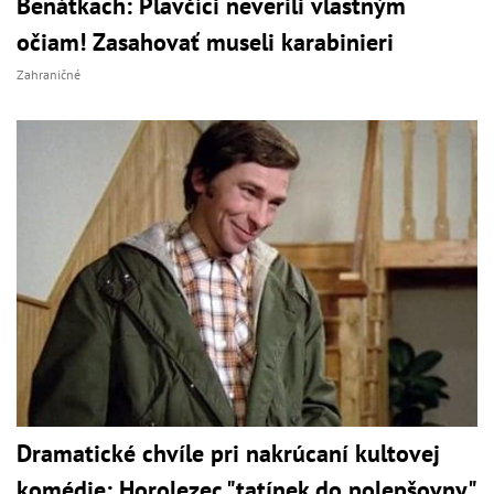
Benátkach: Plavčíci neverili vlastným
očiam! Zasahovať museli karabinieri
Zahraničné
Dramatické chvíle pri nakrúcaní kultovej
komédie: Horolezec "tatínek do polepšovny"