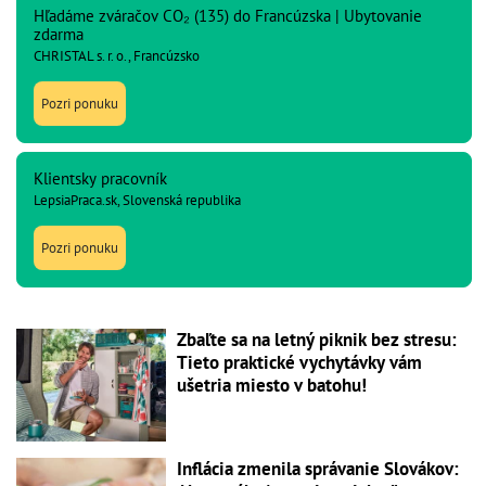
Hľadáme zváračov CO₂ (135) do Francúzska | Ubytovanie
zdarma
CHRISTAL s. r. o., Francúzsko
Pozri ponuku
Klientsky pracovník
LepsiaPraca.sk, Slovenská republika
Pozri ponuku
Zbaľte sa na letný piknik bez stresu:
Tieto praktické vychytávky vám
ušetria miesto v batohu!
Inflácia zmenila správanie Slovákov: