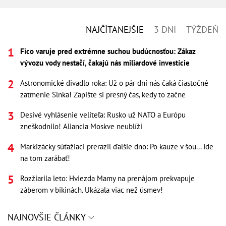
NAJČÍTANEJŠIE
3 DNI
TÝŽDEŇ
Fico varuje pred extrémne suchou budúcnosťou: Zákaz
vývozu vody nestačí, čakajú nás miliardové investície
Astronomické divadlo roka: Už o pár dní nás čaká čiastočné
zatmenie Slnka! Zapíšte si presný čas, kedy to začne
Desivé vyhlásenie veliteľa: Rusko už NATO a Európu
zneškodnilo! Aliancia Moskve neublíži
Markizácky súťažiaci prerazil ďalšie dno: Po kauze v šou... Ide
na tom zarábať!
Rozžiarila leto: Hviezda Mamy na prenájom prekvapuje
záberom v bikinách. Ukázala viac než úsmev!
NAJNOVŠIE ČLÁNKY