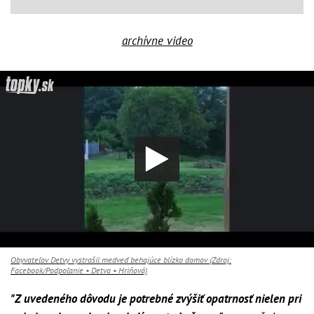
archívne video
Obyvateľov Detvy vystrašil medveď behajúce blízko domov (Zdroj:
Facebook/Podpoľanie • Detva • Hriňová)
"Z uvedeného dôvodu je potrebné zvýšiť opatrnosť nielen pri