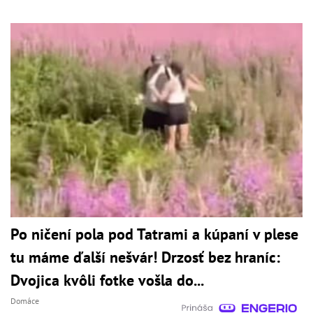
Po ničení pola pod Tatrami a kúpaní v plese
tu máme ďalší nešvár! Drzosť bez hraníc:
Dvojica kvôli fotke vošla do...
Domáce