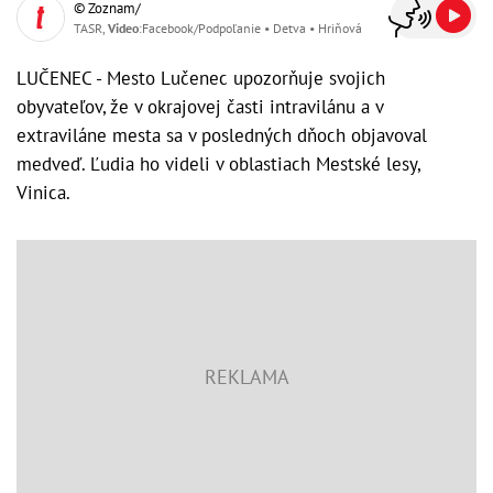
© Zoznam/
TASR,
Video
:Facebook/Podpoľanie • Detva • Hriňová
LUČENEC - Mesto Lučenec upozorňuje svojich
obyvateľov, že v okrajovej časti intravilánu a v
extraviláne mesta sa v posledných dňoch objavoval
medveď. Ľudia ho videli v oblastiach Mestské lesy,
Vinica.