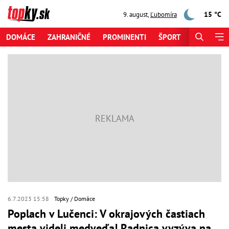
15 °C
9. august
,
Ľubomíra
DOMÁCE
ZAHRANIČNÉ
PROMINENTI
ŠPORT
ZAUJÍMAV
6.7.2023 15:58
Topky
Domáce
Poplach v Lučenci: V okrajových častiach
mesta videli medveďa! Radnica vyzýva na