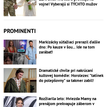
vojne! Vyberajú si TÝCHTO mužov
PROMINENTI
Markizácky súťažiaci prerazil ďalšie
dno: Po kauze v šou... Ide na tom
zarábať!
Dramatické chvíle pri nakrúcaní
kultovej komédie: Horolezec "tatínek
do polepšovny" sa takmer zabil!
Rozžiarila leto: Hviezda Mamy na
prenájom prekvapuje záberom v