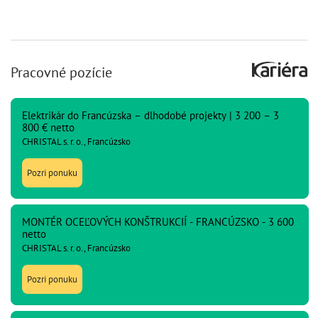
Pracovné pozície
Elektrikár do Francúzska – dlhodobé projekty | 3 200 – 3
800 € netto
CHRISTAL s. r. o., Francúzsko
Pozri ponuku
MONTÉR OCEĽOVÝCH KONŠTRUKCIÍ - FRANCÚZSKO - 3 600
netto
CHRISTAL s. r. o., Francúzsko
Pozri ponuku