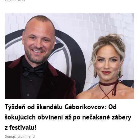
Týždeň od škandálu Gáboríkovcov: Od
šokujúcich obvinení až po nečakané zábery
z festivalu!
Domáci prominenti