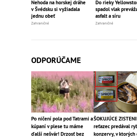
Nehoda na horskej dráhe
Do rieky Yellowst
v Švédsku si vyžiadala
spadol vlak preváž
jednu obeť
asfalt a síru
Zahraničné
Zahraničné
ODPORÚČAME
Po ničení pola pod Tatrami a
ŠOKUJÚCE ZISTENI
kúpaní v plese tu máme
reťazec predával ry
ďalší nešvár! Drzosť bez
konzervy, v ktorých 