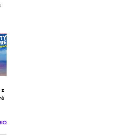
ú
 z
rá