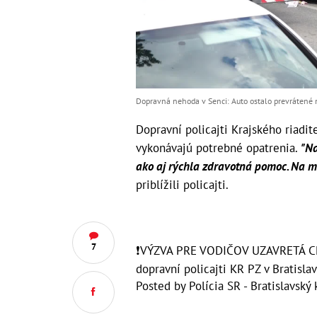
Dopravná nehoda v Senci: Auto ostalo prevrátené n
Dopravní policajti Krajského riadit
vykonávajú potrebné opatrenia.
"Na
ako aj rýchla zdravotná pomoc. Na mie
priblížili policajti.
7
❗VÝZVA PRE VODIČOV UZAVRETÁ 
dopravní policajti KR PZ v Bratisla
Posted by
Polícia SR - Bratislavský 