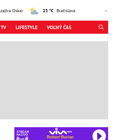
, zajtra Oskar
23 °C
 TV
LIFESTYLE
VOĽNÝ ČAS
STREAM
NAŽIVO
Robert Burian