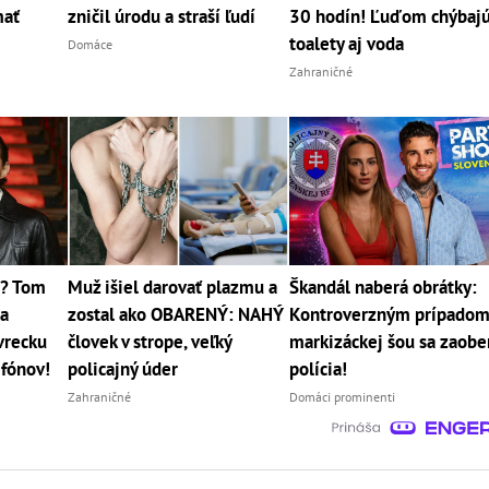
mať
zničil úrodu a straší ľudí
30 hodín! Ľuďom chýbaj
toalety aj voda
Domáce
Zahraničné
2? Tom
Muž išiel darovať plazmu a
Škandál naberá obrátky:
sa
zostal ako OBARENÝ: NAHÝ
Kontroverzným prípadom
vrecku
človek v strope, veľký
markizáckej šou sa zaobe
efónov!
policajný úder
polícia!
Zahraničné
Domáci prominenti