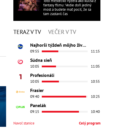
Toto mestečko vyzerá ako kulisa z
fantasy filmu: Vedie doň jediný
most a budete mať pocit, že sa
tam zastavil čas
TERAZ V TV
VEČER V TV
Najhorší týždeň môjho života
09:55
11:15
Súdna sieň
10:05
11:05
Profesionáli
10:05
10:55
Frasier
09:40
10:25
Panelák
09:15
10:40
Navoľ stanice
Celý program