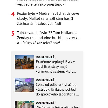
vec vedie len ako priestupok
Požiar bytu v Modre napáchal tisícové
škody: Majiteľ sa snažil sám hasiť!
Záchranári evakuovali ľudí
Tajná svadba číslo 2? Tom Holland a
Zendaya sa poriadne buchli po vrecku
a... Prísny zákaz telefónov!
DOBRE VEDIEŤ
Extrémne teploty? Byty v
srdci Bratislavy majú
výnimočný systém, ktorý
ešte aj šetrí náklady
DOBRE VEDIEŤ
Cesta od odberu krvi až po
výsledok: Unikátny pohľad
do špičkového laboratória na
Slovensku
DOBRE VEDIEŤ
Zbaľte sa na letný piknik bez