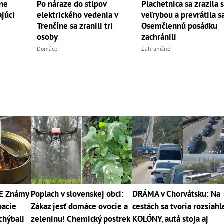
one
Po náraze do stĺpov
Plachetnica sa zrazila 
ajúci
elektrického vedenia v
veľrybou a prevrátila s
Trenčíne sa zranili tri
Osemčlennú posádku
osoby
zachránili
Domáce
Zahraničné
E Známy
Poplach v slovenskej obci:
DRÁMA v Chorvátsku: Na
bacie
Zákaz jesť domáce ovocie a
cestách sa tvoria rozsiahl
chýbali
zeleninu! Chemický postrek
KOLÓNY, autá stoja aj