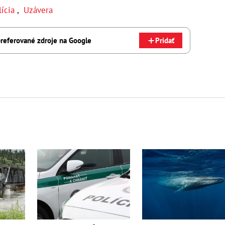
lícia
,
Uzávera
referované zdroje na Google
Pridať