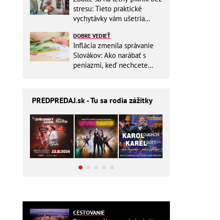
stresu: Tieto praktické
vychytávky vám ušetria
miesto v batohu!
DOBRE VEDIEŤ
Inflácia zmenila správanie
Slovákov: Ako narábať s
peniazmi, keď nechcete
zbytočne riskovať?
PREDPREDAJ
.sk - Tu sa rodia zážitky
CESTOVANIE