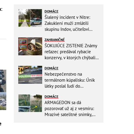
s
a:
DOMÁCE
Šialený incident v Nitre:
Zakuklení muži zmlátili
skupinu Indov, učiteľovi
museli po kopancoch zošívať
ZAHRANIČNÉ
tvár!
ŠOKUJÚCE ZISTENIE Známy
reťazec predával rybacie
konzervy, v ktorých chýbali
RYBY! Môžete ich mať doma
DOMÁCE
aj vy
Nebezpečenstvo na
termálnom kúpalisku: Únik
látky poslal ľudí do
NEMOCNICE! Polícia spúšťa
DOMÁCE
vyšetrovanie
ARMAGEDON sa dá
pozorovať už aj z vesmíru:
Mrazivé satelitné snímky,
rozdiel len pár rokov a po
e
vode ani stopy!