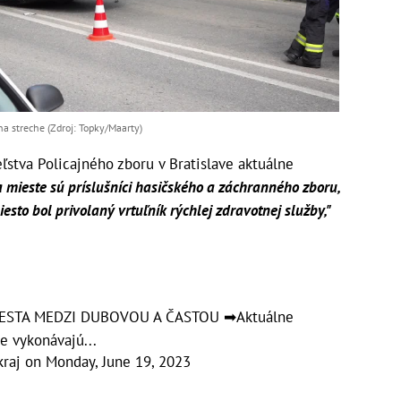
a streche (Zdroj: Topky/Maarty)
eľstva Policajného zboru v Bratislave aktuálne
 mieste sú príslušníci hasičského a záchranného zboru,
sto bol privolaný vrtuľník rýchlej zdravotnej služby,"
CESTA MEDZI DUBOVOU A ČASTOU ➡Aktuálne
ve vykonávajú...
kraj
on
Monday, June 19, 2023