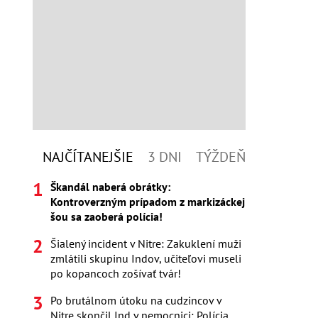
NAJČÍTANEJŠIE
3 DNI
TÝŽDEŇ
Škandál naberá obrátky:
Kontroverzným prípadom z markizáckej
šou sa zaoberá polícia!
Šialený incident v Nitre: Zakuklení muži
zmlátili skupinu Indov, učiteľovi museli
po kopancoch zošívať tvár!
Po brutálnom útoku na cudzincov v
Nitre skončil Ind v nemocnici: Polícia