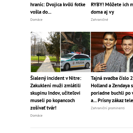
hraníc: Dvojica kvôli fotke
RYBY! Môžete ich 
vošla do...
doma aj vy
Domáce
Zahraničné
Šialený incident v Nitre:
Tajná svadba číslo 
Zakuklení muži zmlátili
Holland a Zendaya 
skupinu Indov, učiteľovi
poriadne buchli po 
museli po kopancoch
a... Prísny zákaz tel
zošívať tvár!
Zahraniční prominenti
Domáce