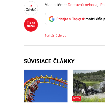
Viac o téme:
Dopravná nehoda
,
Po
Zdieľať
Pridajte si Topky.sk
medzi Vaše p
Tip na
článok
Nahlásiť chybu
SÚVISIACE ČLÁNKY
FOTO