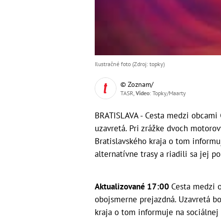
Ilustračné foto (Zdroj: topky)
© Zoznam/
TASR,
Video
: Topky/Maarty
BRATISLAVA - Cesta medzi obcami 
uzavretá. Pri zrážke dvoch motorový
Bratislavského kraja o tom informuj
alternatívne trasy a riadili sa jej p
Aktualizované 17:00
Cesta medzi o
obojsmerne prejazdná. Uzavretá bol
kraja o tom informuje na sociálnej 