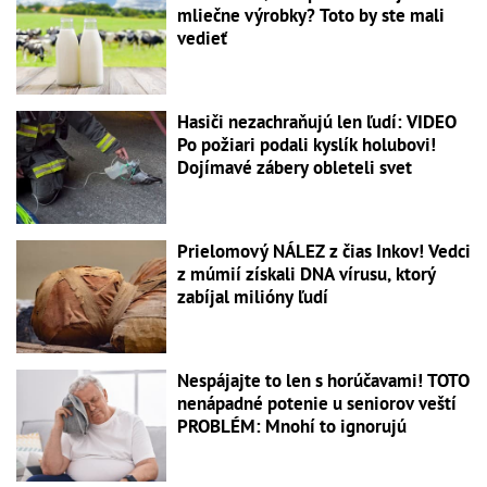
mliečne výrobky? Toto by ste mali
vedieť
Hasiči nezachraňujú len ľudí: VIDEO
Po požiari podali kyslík holubovi!
Dojímavé zábery obleteli svet
Prielomový NÁLEZ z čias Inkov! Vedci
z múmií získali DNA vírusu, ktorý
zabíjal milióny ľudí
Nespájajte to len s horúčavami! TOTO
nenápadné potenie u seniorov veští
PROBLÉM: Mnohí to ignorujú