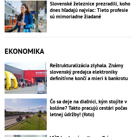
Slovenské železnice prezradili, koho
dnes hľadajú najviac: Tieto profesie
sú mimoriadne žiadané
EKONOMIKA
Reštrukturalizácia zlyhala. Známy
slovenský predajca elektroniky
definitívne končí a mieri k bankrotu
Čo sa deje na diaľnici, kým stojíte v
kolóne? Takto pracujú cestári počas
letnej údržby! (foto)