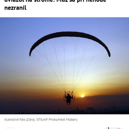
nezranil
Ilustračné foto (Zdroj: SITA/AP Photo/Hadi Mizban)