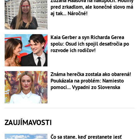
Zuzana Haasová na nákupoch: Hodiny
pred zrkadlom, ale konečné slovo má
aj tak... Náročné!
Kaia Gerber a syn Richarda Gerea
spolu: Osud ich spojil desaťročia po
rozvode ich rodičov!
Známa herečka zostala ako obarená!
Poukázala na problém: Namiesto
pomoci... Vypadni zo Slovenska
ZAUJÍMAVOSTI
Čo sa stane, keď prestanete jesť