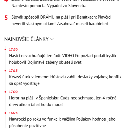
Namiesto pomoci... Vypadni zo Slovenska
Slovák spôsobil DRÁMU na pláži pri Benátkach: Plavčíci
neverili vlastným očiam! Zasahovať museli karabinieri
NAJNOVŠIE ČLÁNKY
17:30
Hasiči nezachraňujú len ľudí: VIDEO Po požiari podali kyslík
holubovi! Dojímavé zábery obleteli svet
17:13
Krvavý útok v Jemene: Húsíovia zabili desiatky vojakov, konflikt
sa opäť vyostruje
17:00
Horor na pláži v Španielsku: Cudzinec schmatol len 4-ročné
dievčatko a ťahal ho do mora!
16:24
Nawrocki po roku vo funkcii: Väčšina Poliakov hodnotí jeho
pôsobenie pozitívne