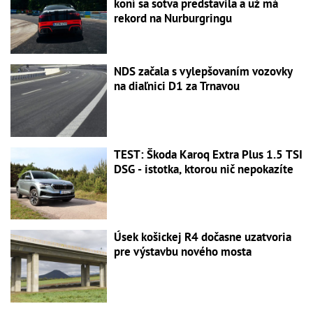
koní sa sotva predstavila a už má
rekord na Nurburgringu
NDS začala s vylepšovaním vozovky
na diaľnici D1 za Trnavou
TEST: Škoda Karoq Extra Plus 1.5 TSI
DSG - istotka, ktorou nič nepokazíte
Úsek košickej R4 dočasne uzatvoria
pre výstavbu nového mosta