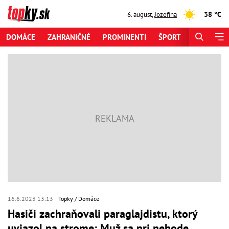
38 °C
6. august
,
Jozefína
DOMÁCE
ZAHRANIČNÉ
PROMINENTI
ŠPORT
ZAUJÍMAV
16.6.2023 13:13
Topky
Domáce
Hasiči zachraňovali paraglajdistu, ktorý
uviazol na strome: Muž sa pri nehode