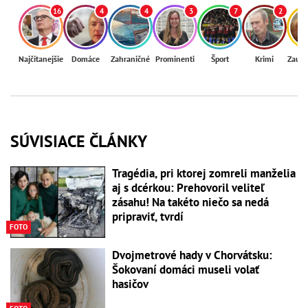
16
4
4
3
7
2
Najčítanejšie
Domáce
Zahraničné
Prominenti
Šport
Krimi
Zaují
SÚVISIACE ČLÁNKY
Tragédia, pri ktorej zomreli manželia
aj s dcérkou: Prehovoril veliteľ
zásahu! Na takéto niečo sa nedá
pripraviť, tvrdí
FOTO
Dvojmetrové hady v Chorvátsku:
Šokovaní domáci museli volať
hasičov