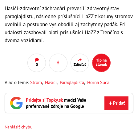
Hasiči-zdravotní záchranári preverili zdravotný stav
paraglajdistu, následne príslušníci HaZZ z koruny stromov
uvoľnili a postupne vyslobodili aj zachytený padák. Pri
udalosti zasahovali piati príslušníci HaZZ z Trenčína s
dvoma vozidlami.
Tip na
0
Zdieľať
článok
Viac o téme:
Strom
,
Hasiči
,
Paraglajdista
,
Horná Súča
Pridajte si Topky.sk
medzi Vaše
Pridať
preferované zdroje na Google
Nahlásiť chybu