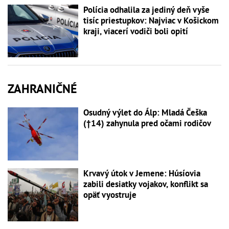
Polícia odhalila za jediný deň vyše
tisíc priestupkov: Najviac v Košickom
kraji, viacerí vodiči boli opití
ZAHRANIČNÉ
Osudný výlet do Álp: Mladá Češka
(†14) zahynula pred očami rodičov
Krvavý útok v Jemene: Húsíovia
zabili desiatky vojakov, konflikt sa
opäť vyostruje