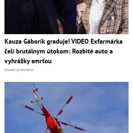
Kauza Gáborík graduje! VIDEO Exfarmárka
čelí brutálnym útokom: Rozbité auto a
vyhrážky smrťou
Domáci prominenti