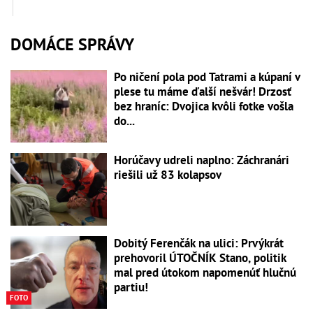
DOMÁCE SPRÁVY
Po ničení pola pod Tatrami a kúpaní v
plese tu máme ďalší nešvár! Drzosť
bez hraníc: Dvojica kvôli fotke vošla
do...
Horúčavy udreli naplno: Záchranári
riešili už 83 kolapsov
Dobitý Ferenčák na ulici: Prvýkrát
prehovoril ÚTOČNÍK Stano, politik
mal pred útokom napomenúť hlučnú
partiu!
FOTO