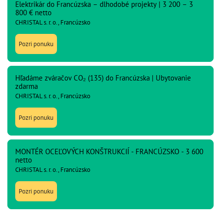
Elektrikár do Francúzska – dlhodobé projekty | 3 200 – 3
800 € netto
CHRISTAL s. r. o., Francúzsko
Pozri ponuku
Hľadáme zváračov CO₂ (135) do Francúzska | Ubytovanie
zdarma
CHRISTAL s. r. o., Francúzsko
Pozri ponuku
MONTÉR OCEĽOVÝCH KONŠTRUKCIÍ - FRANCÚZSKO - 3 600
netto
CHRISTAL s. r. o., Francúzsko
Pozri ponuku