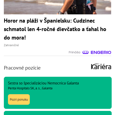
Horor na pláži v Španielsku: Cudzinec
schmatol len 4-ročné dievčatko a ťahal ho
do mora!
Zahraničné
Pracovné pozície
Sestra so špecializáciou Nemocnica Galanta
Penta Hospitals SK, a. s., Galanta
Pozri ponuku