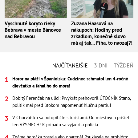
Vyschnuté koryto rieky
Zuzana Haasová na
Bebrava v meste Bánovce
nákupoch: Hodiny pred
nad Bebravou
zrkadlom, konečné slovo
má aj tak... Fíha, to naozaj?!
NAJČÍTANEJŠIE
3 DNI
TÝŽDEŇ
Horor na pláži v Španielsku: Cudzinec schmatol len 4-ročné
dievčatko a ťahal ho do mora!
Dobitý Ferenčák na ulici: Prvýkrát prehovoril ÚTOČNÍK Stano,
politik mal pred útokom napomenúť hlučnú partiu!
V Chorvátsku sa potopil čln s turistami: Od miestnych prišiel
len VÝSMECH! K prípadu sa vyjadrila polícia
Známa herečka zostala ako obarená! Poukázala na problém: