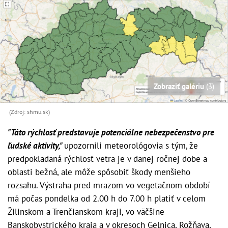
Zobraziť galériu
(3)
(Zdroj: shmu.sk)
"Táto rýchlosť predstavuje potenciálne nebezpečenstvo pre
ľudské aktivity,"
upozornili meteorológovia s tým, že
predpokladaná rýchlosť vetra je v danej ročnej dobe a
oblasti bežná, ale môže spôsobiť škody menšieho
rozsahu. Výstraha pred mrazom vo vegetačnom období
má počas pondelka od 2.00 h do 7.00 h platiť v celom
Žilinskom a Trenčianskom kraji, vo väčšine
Banskobystrického kraja a v okresoch Gelnica, Rožňava,