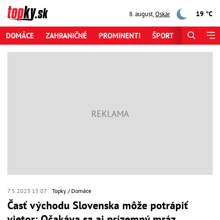
19 °C
8. august
,
Oskar
DOMÁCE
ZAHRANIČNÉ
PROMINENTI
ŠPORT
ZAUJÍMAV
7.5.2023 15:07
Topky
Domáce
Časť východu Slovenska môže potrápiť
vietor: Očakáva sa aj prízemný mráz