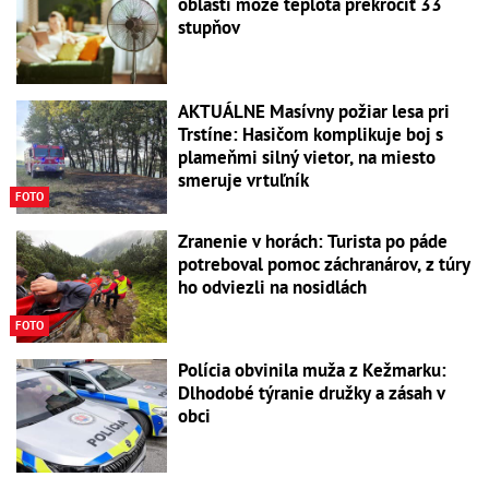
oblasti môže teplota prekročiť 33
stupňov
AKTUÁLNE Masívny požiar lesa pri
Trstíne: Hasičom komplikuje boj s
plameňmi silný vietor, na miesto
smeruje vrtuľník
FOTO
Zranenie v horách: Turista po páde
potreboval pomoc záchranárov, z túry
ho odviezli na nosidlách
FOTO
Polícia obvinila muža z Kežmarku:
Dlhodobé týranie družky a zásah v
obci