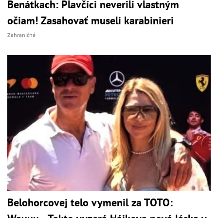
Benátkach: Plavčíci neverili vlastným
očiam! Zasahovať museli karabinieri
Zahraničné
Belohorcovej telo vymenil za TOTO: