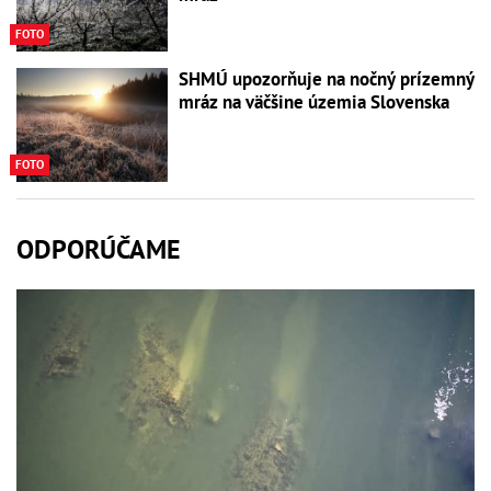
FOTO
SHMÚ upozorňuje na nočný prízemný
mráz na väčšine územia Slovenska
FOTO
ODPORÚČAME