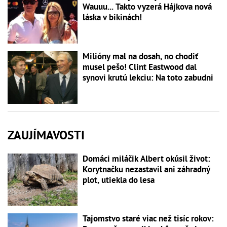
Wauuu... Takto vyzerá Hájkova nová
láska v bikinách!
Milióny mal na dosah, no chodiť
musel pešo! Clint Eastwood dal
synovi krutú lekciu: Na toto zabudni
ZAUJÍMAVOSTI
Domáci miláčik Albert okúsil život:
Korytnačku nezastavil ani záhradný
plot, utiekla do lesa
Tajomstvo staré viac než tisíc rokov: