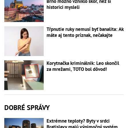
Brno možno vzniklo skôr, než si
historici mysleli
Tŕpnutie ruky nemusí byť banalita: Ak
máte aj tento príznak, nečakajte
Korytnačka kriminálnik: Leo skončil
za mrežami, TOTO bol dôvod!
DOBRÉ SPRÁVY
Extrémne teploty? Byty v srdci
Bratislavy majú výnimočný systém,