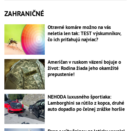
ZAHRANIČNÉ
Otravné komáre možno na vás
neletia len tak: TEST výskumníkov,
čo ich priťahujú najviac?
Američan v ruskom väzení bojuje o
život: Rodina žiada jeho okamžité
prepustenie!
NEHODA luxusného športiaka:
Lamborghini sa rútilo z kopca, druhé
auto dopadlo po čelnej zrážke horšie