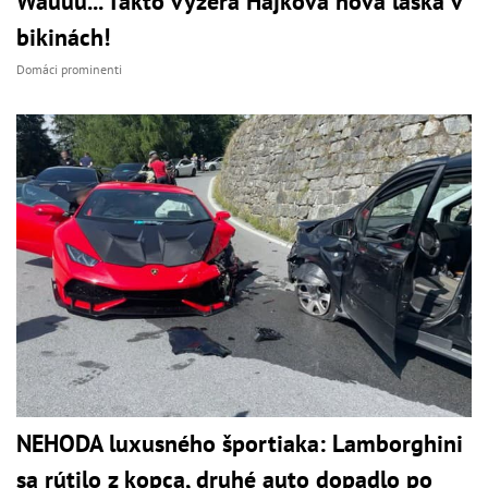
Wauuu... Takto vyzerá Hájkova nová láska v
bikinách!
Domáci prominenti
NEHODA luxusného športiaka: Lamborghini
sa rútilo z kopca, druhé auto dopadlo po