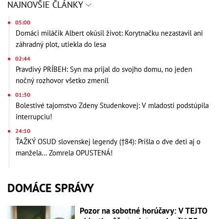
NAJNOVŠIE ČLÁNKY
05:00
Domáci miláčik Albert okúsil život: Korytnačku nezastavil ani
záhradný plot, utiekla do lesa
02:44
Pravdivý PRÍBEH: Syn ma prijal do svojho domu, no jeden
nočný rozhovor všetko zmenil
01:30
Bolestivé tajomstvo Zdeny Studenkovej: V mladosti podstúpila
interrupciu!
24:10
ŤAŽKÝ OSUD slovenskej legendy (†84): Prišla o dve deti aj o
manžela... Zomrela OPUSTENÁ!
DOMÁCE SPRÁVY
Pozor na sobotné horúčavy: V TEJTO