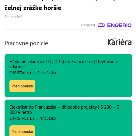
čelnej zrážke horšie
Zahraničné
Pracovné pozície
Hľadáme zváračov CO₂ (135) do Francúzska | Ubytovanie
zdarma
CHRISTAL s. r. o., Francúzsko
Pozri ponuku
Elektrikár do Francúzska – dlhodobé projekty | 3 200 – 3
800 € netto
CHRISTAL s. r. o., Francúzsko
Pozri ponuku