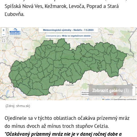
Spišská Nová Ves, Kežmarok, Levoča, Poprad a Stará
Ľubovňa.
Zobraziť galériu
(3)
(Zdroj: shmu.sk)
Ojedinele sa v týchto oblastiach očakáva prízemný mráz
do mínus dvoch až mínus troch stupňov Celzia.
"Očakávaný prízemný mráz nie je v danej ročnej dobe a