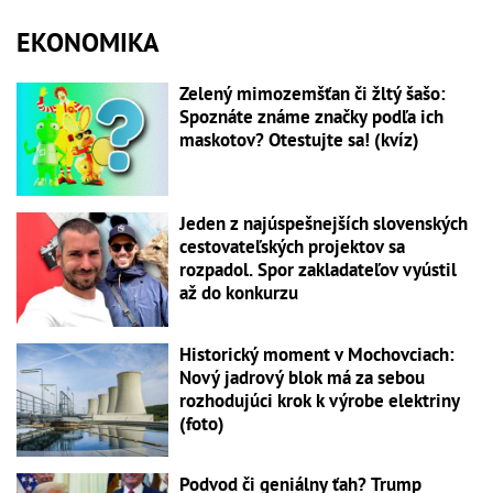
EKONOMIKA
Zelený mimozemšťan či žltý šašo:
Spoznáte známe značky podľa ich
maskotov? Otestujte sa! (kvíz)
Jeden z najúspešnejších slovenských
cestovateľských projektov sa
rozpadol. Spor zakladateľov vyústil
až do konkurzu
Historický moment v Mochovciach:
Nový jadrový blok má za sebou
rozhodujúci krok k výrobe elektriny
(foto)
Podvod či geniálny ťah? Trump