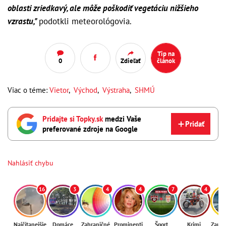
oblasti zriedkavý, ale môže poškodiť vegetáciu nižšieho
vzrastu,"
podotkli meteorológovia.
Tip na
0
Zdieľať
článok
Viac o téme:
Vietor
,
Východ
,
Výstraha
,
SHMÚ
Pridajte si Topky.sk
medzi Vaše
Pridať
preferované zdroje na Google
Nahlásiť chybu
16
3
4
4
7
4
Najčítanejšie
Domáce
Zahraničné
Prominenti
Šport
Krimi
Zaují