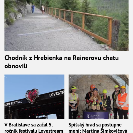
Chodník z Hrebienka na Rainerovu chatu
obnovili
V Bratislave sa začal 5.
Spišský hrad sa postupne
ročník festivalu Lovestream
mení: Martina Šimkovičová