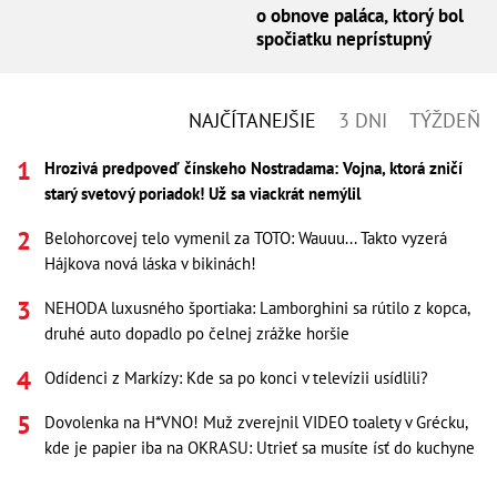
o obnove paláca, ktorý bol
spočiatku neprístupný
NAJČÍTANEJŠIE
3 DNI
TÝŽDEŇ
Hrozivá predpoveď čínskeho Nostradama: Vojna, ktorá zničí
starý svetový poriadok! Už sa viackrát nemýlil
Belohorcovej telo vymenil za TOTO: Wauuu... Takto vyzerá
Hájkova nová láska v bikinách!
NEHODA luxusného športiaka: Lamborghini sa rútilo z kopca,
druhé auto dopadlo po čelnej zrážke horšie
Odídenci z Markízy: Kde sa po konci v televízii usídlili?
Dovolenka na H*VNO! Muž zverejnil VIDEO toalety v Grécku,
kde je papier iba na OKRASU: Utrieť sa musíte ísť do kuchyne