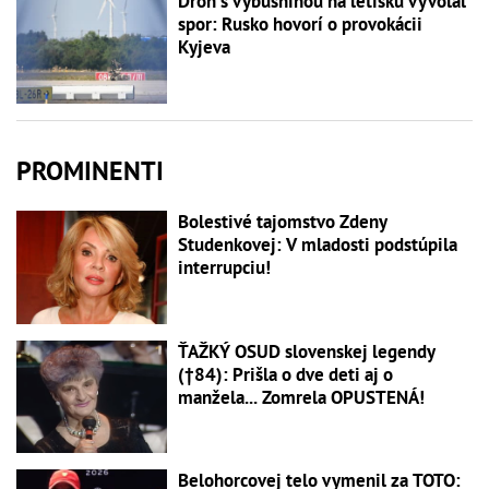
Dron s výbušninou na letisku vyvolal
spor: Rusko hovorí o provokácii
Kyjeva
PROMINENTI
Bolestivé tajomstvo Zdeny
Studenkovej: V mladosti podstúpila
interrupciu!
ŤAŽKÝ OSUD slovenskej legendy
(†84): Prišla o dve deti aj o
manžela... Zomrela OPUSTENÁ!
Belohorcovej telo vymenil za TOTO: