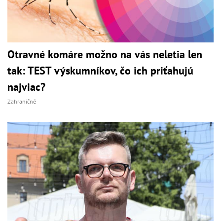
Otravné komáre možno na vás neletia len
tak: TEST výskumníkov, čo ich priťahujú
najviac?
Zahraničné