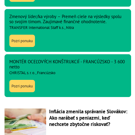
Zmenový líder/ka výroby – Premeň ciele na výsledky spolu
so svojím tímom. Zaujímavé finančné ohodnotenie.
TRANSFER International Staff k.s., Nitra
Pozri ponuku
MONTÉR OCEĽOVÝCH KONŠTRUKCIÍ - FRANCÚZSKO - 3 600
netto
CHRISTAL s. r. o., Francúzsko
Pozri ponuku
Inflácia zmenila správanie Slovákov:
Ako narábať s peniazmi, keď
nechcete zbytočne riskovať?