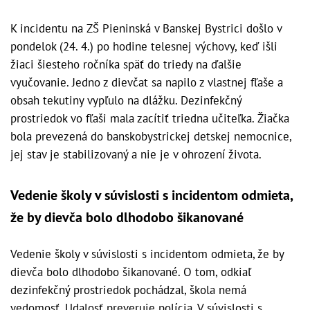
K incidentu na ZŠ Pieninská v Banskej Bystrici došlo v
pondelok (24. 4.) po hodine telesnej výchovy, keď išli
žiaci šiesteho ročníka späť do triedy na ďalšie
vyučovanie. Jedno z dievčat sa napilo z vlastnej fľaše a
obsah tekutiny vypľulo na dlážku. Dezinfekčný
prostriedok vo fľaši mala zacítiť triedna učiteľka. Žiačka
bola prevezená do banskobystrickej detskej nemocnice,
jej stav je stabilizovaný a nie je v ohrození života.
Vedenie školy v súvislosti s incidentom odmieta,
že by dievča bolo dlhodobo šikanované
Vedenie školy v súvislosti s incidentom odmieta, že by
dievča bolo dlhodobo šikanované. O tom, odkiaľ
dezinfekčný prostriedok pochádzal, škola nemá
vedomosť. Udalosť preveruje polícia. V súvislosti s