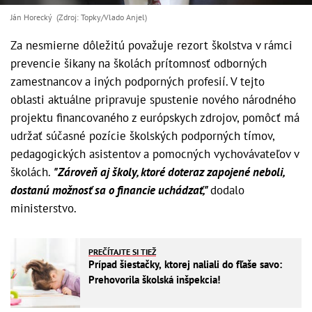
Ján Horecký (Zdroj: Topky/Vlado Anjel)
Za nesmierne dôležitú považuje rezort školstva v rámci
prevencie šikany na školách prítomnosť odborných
zamestnancov a iných podporných profesií. V tejto
oblasti aktuálne pripravuje spustenie nového národného
projektu financovaného z európskych zdrojov, pomôcť má
udržať súčasné pozície školských podporných tímov,
pedagogických asistentov a pomocných vychovávateľov v
školách.
"Zároveň aj školy, ktoré doteraz zapojené neboli,
dostanú možnosť sa o financie uchádzať,"
dodalo
ministerstvo.
PREČÍTAJTE SI TIEŽ
Prípad šiestačky, ktorej naliali do fľaše savo:
Prehovorila školská inšpekcia!