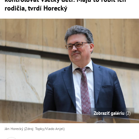
rodičia, tvrdí Horecký
Zobraziť galériu
(2)
Ján Horecký (Zdroj: Topky/Vlado Anjel)