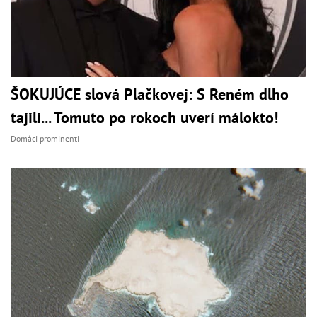
ŠOKUJÚCE slová Plačkovej: S Reném dlho
tajili... Tomuto po rokoch uverí málokto!
Domáci prominenti