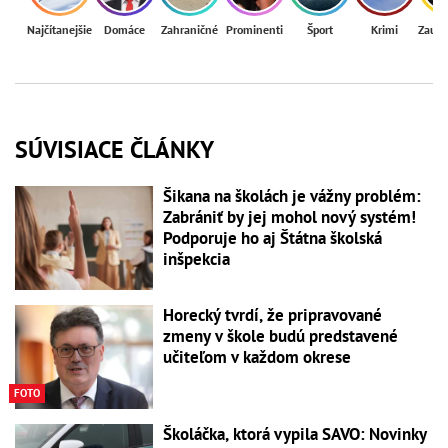
Najčítanejšie
Domáce
Zahraničné
Prominenti
Šport
Krimi
Zaují
SÚVISIACE ČLÁNKY
Šikana na školách je vážny problém:
Zabrániť by jej mohol nový systém!
Podporuje ho aj Štátna školská
inšpekcia
Horecký tvrdí, že pripravované
zmeny v škole budú predstavené
učiteľom v každom okrese
FOTO
Školáčka, ktorá vypila SAVO: Novinky