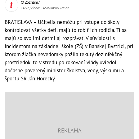
© Zoznam/
TASR,
Video
: TASR/Jakub Kotian
BRATISLAVA – Učitelia nemôžu pri vstupe do školy
kontrolovať všetky deti, majú to robiť ich rodičia. Tí sa
majú so svojimi deťmi aj rozprávať. V súvislosti s
incidentom na základnej škole (ZŠ) v Banskej Bystrici, pri
ktorom žiačka nevedomky požila tekutý dezinfekčný
prostriedok, to v stredu po rokovaní vlády uviedol
dočasne poverený minister školstva, vedy, výskumu a
športu SR Ján Horecký.