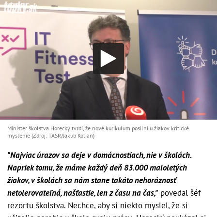
Minister školstva Horecký tvrdí, že nové kurikulum posilní u žiakov kritické
myslenie (Zdroj: TASR/Jakub Kotian)
"Najviac úrazov sa deje v domácnostiach, nie v školách.
Napriek tomu, že máme každý deň 83.000 maloletých
žiakov, v školách sa nám stane takáto nehoráznosť
netolerovateľná, našťastie, len z času na čas,"
povedal šéf
rezortu školstva. Nechce, aby si niekto myslel, že si