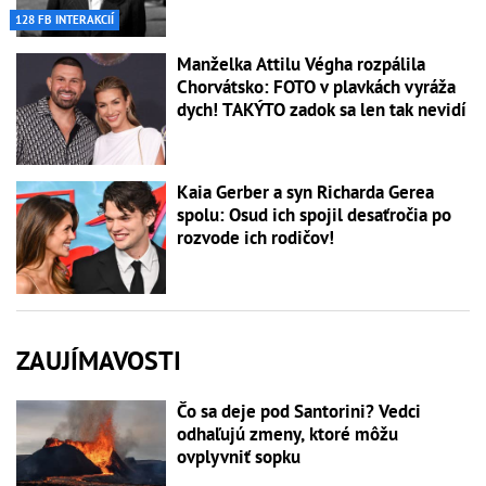
128 FB INTERAKCIÍ
Manželka Attilu Végha rozpálila
Chorvátsko: FOTO v plavkách vyráža
dych! TAKÝTO zadok sa len tak nevidí
Kaia Gerber a syn Richarda Gerea
spolu: Osud ich spojil desaťročia po
rozvode ich rodičov!
ZAUJÍMAVOSTI
Čo sa deje pod Santorini? Vedci
odhaľujú zmeny, ktoré môžu
ovplyvniť sopku