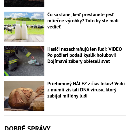
Čo sa stane, keď prestanete jesť
mliečne výrobky? Toto by ste mali
vedieť
Hasiči nezachraňujú len ľudí: VIDEO
Po požiari podali kyslík holubovi!
Dojímavé zábery obleteli svet
Prielomový NÁLEZ z čias Inkov! Vedci
z múmií získali DNA vírusu, ktorý
zabíjal milióny ľudí
DOBRÉ SPRÁVY