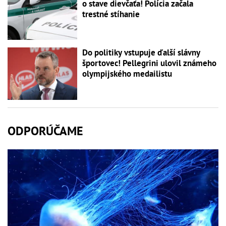
o stave dievčaťa! Polícia začala
trestné stíhanie
Do politiky vstupuje ďalší slávny
športovec! Pellegrini ulovil známeho
olympijského medailistu
ODPORÚČAME