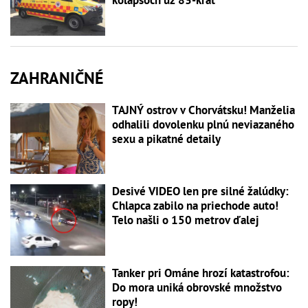
kolapsoch už 83-krát
ZAHRANIČNÉ
TAJNÝ ostrov v Chorvátsku! Manželia
odhalili dovolenku plnú neviazaného
sexu a pikatné detaily
Desivé VIDEO len pre silné žalúdky:
Chlapca zabilo na priechode auto!
Telo našli o 150 metrov ďalej
Tanker pri Ománe hrozí katastrofou:
Do mora uniká obrovské množstvo
ropy!