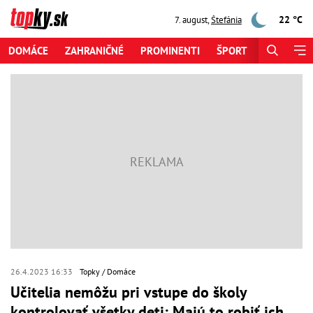
22 °C
7. august
,
Štefánia
DOMÁCE
ZAHRANIČNÉ
PROMINENTI
ŠPORT
ZAUJÍMAV
26.4.2023 16:33
Topky
Domáce
Učitelia nemôžu pri vstupe do školy
kontrolovať všetky deti: Majú to robiť ich