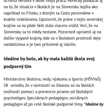
učitelia nerobia v škole svoju prácu. Horecký poukázal aj
na to, že situácia v školách je na Slovensku lepšia ako
napríklad vo Fínsku, s ktorým sa často porovnáme v
kvalite vzdelávania. Upozornil, že práve v tejto severskej
krajine sa na pôde škôl stalo viacero vrážd. Verí, že na
Slovensku sa to nikdy nestane. Pozornosť upriamil aj na
ďalšie vyspelé krajiny, kde sa v školskom prostredí deje
vandalizmus a je tam prítomné aj násilie.
Ideálne by bolo, ak by mala každá škola svoj
podporný tím
Ministerstvo školstva, vedy, výskumu a športu (MŠVVaŠ)
SR uviedlo, že v súvislosti so šikanou sú na školách
možnosti pomoci a prevencie priamo od školských
psychológov, špeciálnych pedagógov, sociálnych
pedagógov až po celé školské podporné tímy.
"Ideálne by