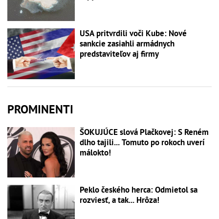
USA pritvrdili voči Kube: Nové
sankcie zasiahli armádnych
predstaviteľov aj firmy
PROMINENTI
ŠOKUJÚCE slová Plačkovej: S Reném
dlho tajili... Tomuto po rokoch uverí
málokto!
Peklo českého herca: Odmietol sa
rozviesť, a tak... Hrôza!