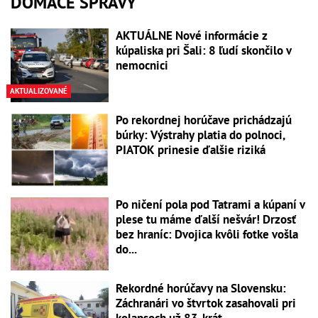
DOMÁCE SPRÁVY
AKTUÁLNE Nové informácie z
kúpaliska pri Šali: 8 ľudí skončilo v
nemocnici
AKTUALIZOVANÉ
Po rekordnej horúčave prichádzajú
búrky: Výstrahy platia do polnoci,
PIATOK prinesie ďalšie riziká
Po ničení pola pod Tatrami a kúpaní v
plese tu máme ďalší nešvár! Drzosť
bez hraníc: Dvojica kvôli fotke vošla
do...
Rekordné horúčavy na Slovensku:
Záchranári vo štvrtok zasahovali pri