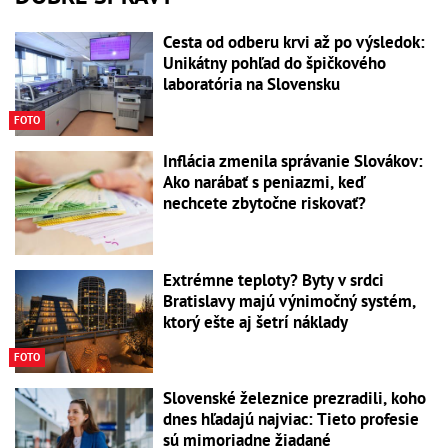
Cesta od odberu krvi až po výsledok:
Unikátny pohľad do špičkového
laboratória na Slovensku
FOTO
Inflácia zmenila správanie Slovákov:
Ako narábať s peniazmi, keď
nechcete zbytočne riskovať?
Extrémne teploty? Byty v srdci
Bratislavy majú výnimočný systém,
ktorý ešte aj šetrí náklady
FOTO
Slovenské železnice prezradili, koho
dnes hľadajú najviac: Tieto profesie
sú mimoriadne žiadané