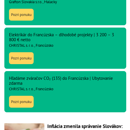
Grafton Slovakia s.r.o., Malacky
Pozri ponuku
Elektrikár do Francúzska – dlhodobé projekty | 3 200 – 3
800 € netto
CHRISTAL s. r. o., Francúzsko
Pozri ponuku
Hľadáme zváračov CO₂ (135) do Francúzska | Ubytovanie
zdarma
CHRISTAL s. r. o., Francúzsko
Pozri ponuku
Inflácia zmenila správanie Slovákov: