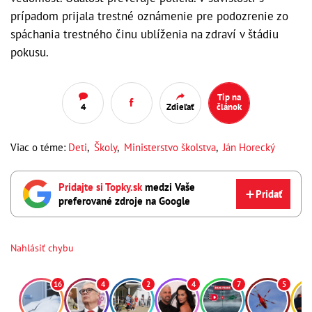
prípadom prijala trestné oznámenie pre podozrenie zo
spáchania trestného činu ublíženia na zdraví v štádiu
pokusu.
Tip na
4
Zdieľať
článok
Viac o téme:
Deti
,
Školy
,
Ministerstvo školstva
,
Ján Horecký
Pridajte si Topky.sk
medzi Vaše
Pridať
preferované zdroje na Google
Nahlásiť chybu
16
4
2
4
7
5