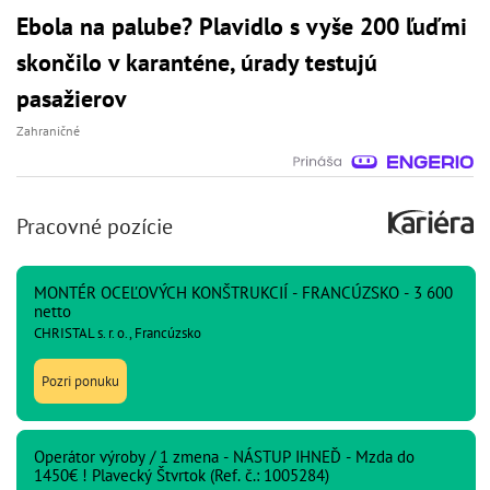
Ebola na palube? Plavidlo s vyše 200 ľuďmi
skončilo v karanténe, úrady testujú
pasažierov
Zahraničné
Pracovné pozície
MONTÉR OCEĽOVÝCH KONŠTRUKCIÍ - FRANCÚZSKO - 3 600
netto
CHRISTAL s. r. o., Francúzsko
Pozri ponuku
Operátor výroby / 1 zmena - NÁSTUP IHNEĎ - Mzda do
1450€ ! Plavecký Štvrtok (Ref. č.: 1005284)