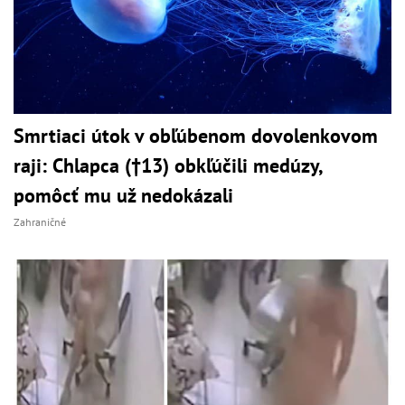
Smrtiaci útok v obľúbenom dovolenkovom
raji: Chlapca (†13) obkľúčili medúzy,
pomôcť mu už nedokázali
Zahraničné