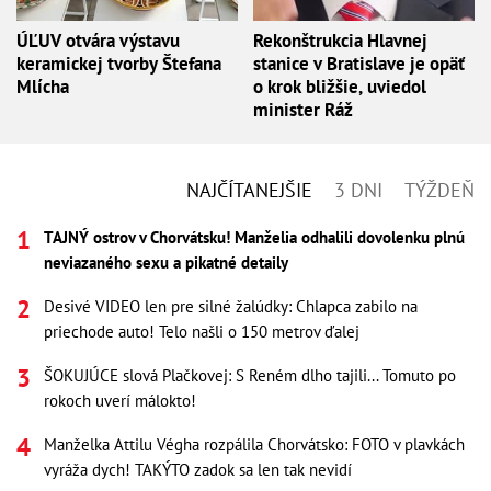
ÚĽUV otvára výstavu
Rekonštrukcia Hlavnej
keramickej tvorby Štefana
stanice v Bratislave je opäť
Mlícha
o krok bližšie, uviedol
minister Ráž
NAJČÍTANEJŠIE
3 DNI
TÝŽDEŇ
TAJNÝ ostrov v Chorvátsku! Manželia odhalili dovolenku plnú
neviazaného sexu a pikatné detaily
Desivé VIDEO len pre silné žalúdky: Chlapca zabilo na
priechode auto! Telo našli o 150 metrov ďalej
ŠOKUJÚCE slová Plačkovej: S Reném dlho tajili... Tomuto po
rokoch uverí málokto!
Manželka Attilu Végha rozpálila Chorvátsko: FOTO v plavkách
vyráža dych! TAKÝTO zadok sa len tak nevidí