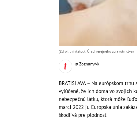
(Zdroj: thinkstock, Úrad verejného zdravotníctva)
© Zoznam/vk
BRATISLAVA – Na európskom trhu sa
vylúčené, že ich doma vo svojich k
nebezpečnú látku, ktorá môže ľuďom
marci 2022 ju Európska únia zakázal
škodlivá pre plodnosť.