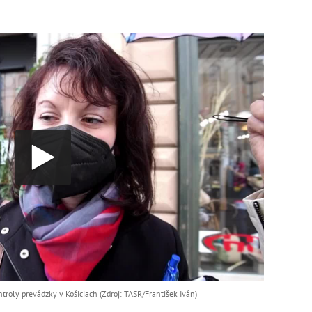
troly prevádzky v Košiciach (Zdroj: TASR/František Iván)