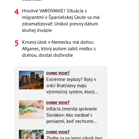
Hrozivé VAROVANIE! Situácia s
migrantmi v Španielskej Ceute sa má
zdramatizovať: Unikol presný dátum
druhej invázie
Krvavý útok v Nemecku má dohru:
Afganec, ktorý autom zabil matku s
dcérou, dostal doživotie
DOBRE VEDIEŤ
Extrémne teploty? Byty v
srdci Bratislavy majú
výnimočný systém, ktorý
ešte aj šetrí náklady
DOBRE VEDIEŤ
Inflácia zmenila správanie
Slovákov: Ako narábať s
peniazmi, keď nechcete
zbytočne riskovať?
DOBRE VEDIEŤ
Zbaľte sa na letný piknik bez