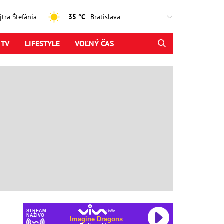
ajtra Štefánia
35 °C
 TV
LIFESTYLE
VOĽNÝ ČAS
STREAM
NAŽIVO
Imagine Dragons