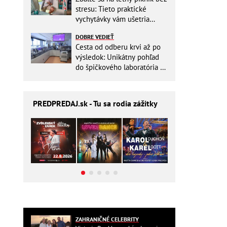
stresu: Tieto praktické
vychytávky vám ušetria
miesto v batohu!
DOBRE VEDIEŤ
Cesta od odberu krvi až po
výsledok: Unikátny pohľad
do špičkového laboratória na
Slovensku
PREDPREDAJ
.sk - Tu sa rodia zážitky
ZAHRANIČNÉ CELEBRITY