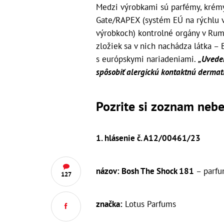
Medzi výrobkami sú parfémy, krémy 
Gate/RAPEX (systém EÚ na rýchlu 
výrobkoch) kontrolné orgány v Rum
zložiek sa v nich nachádza látka – 
s európskymi nariadeniami.
„Uvede
spôsobiť alergickú kontaktnú dermati
Pozrite si zoznam neb
1. hlásenie č. A12/00461/23
názov: Bosh The Shock 181
– parfu
127
značka:
Lotus Parfums