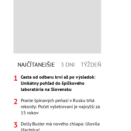
NAJČÍTANEJŠIE
3 DNI
TÝŽDEŇ
Cesta od odberu krvi až po výsledok:
Unikátny pohľad do špičkového
laboratória na Slovensku
Pranie špinavých peňazí v Rusku trhá
rekordy: Počet vyšetrovaní je najvyšší za
15 rokov
Dolly Buster má nového chlapa: Ulovila
šľachtica!