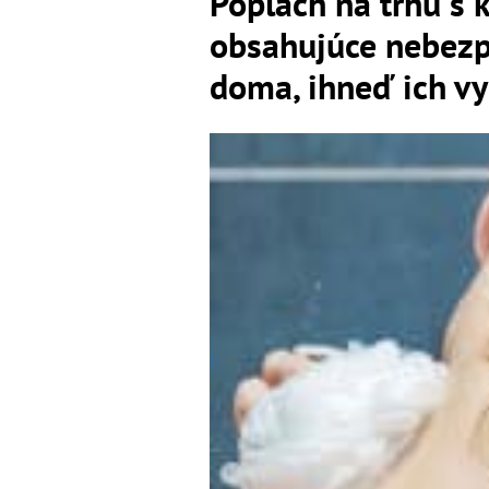
Poplach na trhu s 
obsahujúce nebezp
doma, ihneď ich v