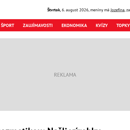
Štvrtok
,
6. august
2026
,
meniny má
Jozefína
, z
ŠPORT
ZAUJÍMAVOSTI
EKONOMIKA
KVÍZY
TOPKY