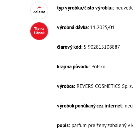
typ výrobku/číslo výrobku:
neuved
Zdieľať
výrobná dávka:
11.2025/01
Tip na
článok
čiarový kód:
5 902815108887
krajina pôvodu:
Poľsko
výrobca:
REVERS COSMETICS Sp. z.o
výrobok ponúkaný cez internet:
neu
popis:
parfum pre ženy zabalený v k