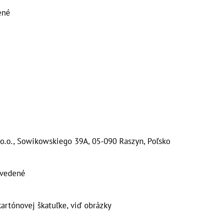
ené
.o., Sowikowskiego 39A, 05-090 Raszyn, Poľsko
vedené
artónovej škatuľke, viď obrázky