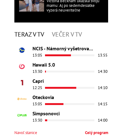
Victoria Beckham ukázala svoju
mamu: Aj po sedemdesiatke
vyzerá neuveriteľne
TERAZ V TV
VEČER V TV
NCIS - Námorný vyšetrovací úrad
13:05
13:55
Hawaii 5.0
13:30
14:30
Capri
12:25
14:10
Oteckovia
13:05
14:15
Simpsonovci
13:30
14:00
Navoľ stanice
Celý program