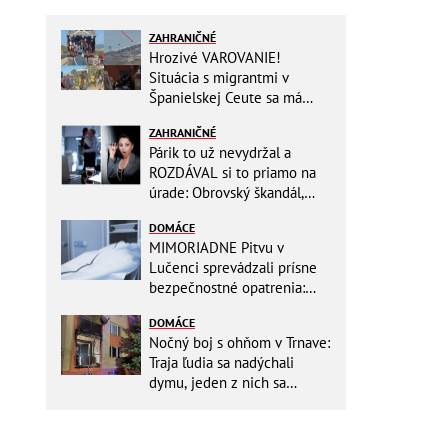
ZAHRANIČNÉ
Hrozivé VAROVANIE!
Situácia s migrantmi v
Španielskej Ceute sa má
zdramatizovať: Unikol
ZAHRANIČNÉ
presný dátum druhej invázie
Párik to už nevydržal a
ROZDÁVAL si to priamo na
úrade: Obrovský škandál,
obidvoch na mieste vyhodili
DOMÁCE
MIMORIADNE Pitvu v
Lučenci sprevádzali prísne
bezpečnostné opatrenia:
Zasahovali hasiči aj chemici!
DOMÁCE
Nočný boj s ohňom v Trnave:
Traja ľudia sa nadýchali
dymu, jeden z nich sa
zachoval ako hrdina!