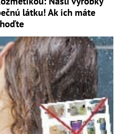
kozmetikou: Našli výrobky
ečnú látku! Ak ich máte
yhoďte