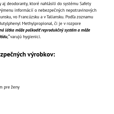
aj deodoranty, ktoré nahlásili do systému Safety
výmenu informácií o nebezpečných nepotravinových
unsku, vo Francúzsku a v Taliansku. Podľa zoznamu
Butylphenyl Methylpropional, či je v rozpore
ná látka môže poškodiť reprodukčný systém a môže
tídu,“
varujú hygienici.
ezpečných výrobkov:
m pre ženy