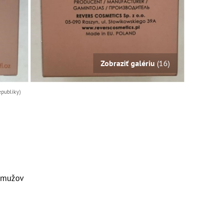
Zobraziť galériu
(16)
epubliky)
 mužov